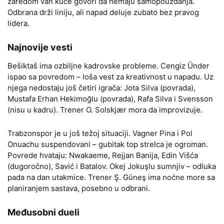
zaredom van kuće govori da nemaju samopouzdanja.
Odbrana drži liniju, ali napad deluje zubato bez pravog
lidera.
Najnovije vesti
Bešiktaš ima ozbiljne kadrovske probleme. Cengiz Ünder
ispao sa povredom – loša vest za kreativnost u napadu. Uz
njega nedostaju još četiri igrača: Jota Silva (povrada),
Mustafa Erhan Hekimoğlu (povrada), Rafa Silva i Svensson
(nisu u kadru). Trener O. Solskjær mora da improvizuje.
Trabzonspor je u još težoj situaciji. Vagner Pina i Pol
Onuachu suspendovani – gubitak top strelca je ogroman.
Povrede hvataju: Nwakaeme, Rejjan Banija, Edin Višća
(dugoročno), Savić i Batalov. Okej Jokuşlu sumnjiv – odluka
pada na dan utakmice. Trener Ş. Güneş ima noćne more sa
planiranjem sastava, posebno u odbrani.
Međusobni dueli