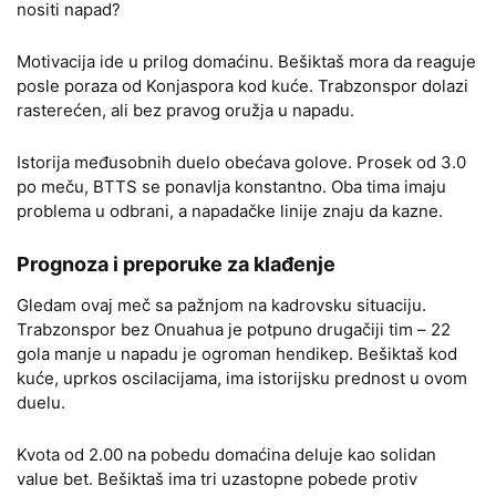
nositi napad?
Motivacija ide u prilog domaćinu. Bešiktaš mora da reaguje
posle poraza od Konjaspora kod kuće. Trabzonspor dolazi
rasterećen, ali bez pravog oružja u napadu.
Istorija međusobnih duelo obećava golove. Prosek od 3.0
po meču, BTTS se ponavlja konstantno. Oba tima imaju
problema u odbrani, a napadačke linije znaju da kazne.
Prognoza i preporuke za klađenje
Gledam ovaj meč sa pažnjom na kadrovsku situaciju.
Trabzonspor bez Onuahua je potpuno drugačiji tim – 22
gola manje u napadu je ogroman hendikep. Bešiktaš kod
kuće, uprkos oscilacijama, ima istorijsku prednost u ovom
duelu.
Kvota od 2.00 na pobedu domaćina deluje kao solidan
value bet. Bešiktaš ima tri uzastopne pobede protiv