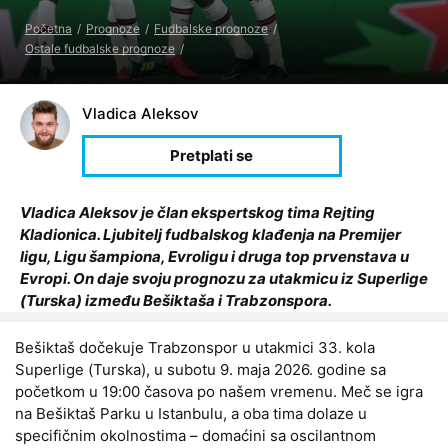
Početna
Prognoze
Fudbalske prognoze
Ostale fudbalske prognoze
Vladica Aleksov
Vladica Aleksov je član ekspertskog tima Rejting
Kladionica. Ljubitelj fudbalskog klađenja na Premijer
ligu, Ligu šampiona, Evroligu i druga top prvenstava u
Evropi. On daje svoju prognozu za utakmicu iz Superlige
(Turska) između Bešiktaša i Trabzonspora.
Bešiktaš dočekuje Trabzonspor u utakmici 33. kola
Superlige (Turska), u subotu 9. maja 2026. godine sa
početkom u 19:00 časova po našem vremenu. Meč se igra
na Bešiktaš Parku u Istanbulu, a oba tima dolaze u
specifičnim okolnostima – domaćini sa oscilantnom