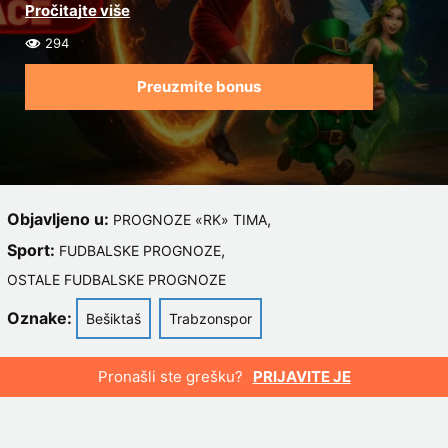
294
Preuzmite bonus
Objavljeno u:
,
PROGNOZE «RK» TIMA
Sport:
,
FUDBALSKE PROGNOZE
OSTALE FUDBALSKE PROGNOZE
Oznake:
Bešiktaš
Trabzonspor
Pronašli ste grešku?
PRIJAVITE JE