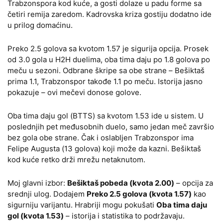
Trabzonspora kod kuće, a gosti dolaze u padu forme sa
četiri remija zaredom. Kadrovska kriza gostiju dodatno ide
u prilog domaćinu.
Preko 2.5 golova sa kvotom 1.57 je siguriјa opcija. Prosek
od 3.0 gola u H2H duelima, oba tima daju po 1.8 golova po
meču u sezoni. Odbrane škripe sa obe strane – Bešiktaš
prima 1.1, Trabzonspor takođe 1.1 po meču. Istorija jasno
pokazuje – ovi mečevi donose golove.
Oba tima daju gol (BTTS) sa kvotom 1.53 ide u sistem. U
poslednjih pet međusobnih duelo, samo jedan meč završio
bez gola obe strane. Čak i oslabljen Trabzonspor ima
Felipe Augusta (13 golova) koji može da kazni. Bešiktaš
kod kuće retko drži mrežu netaknutom.
Moj glavni izbor:
Bešiktaš pobeda (kvota 2.00)
– opcija za
srednji ulog. Dodajem
Preko 2.5 golova (kvota 1.57)
kao
sigurniju varijantu. Hrabriji mogu pokušati
Oba tima daju
gol (kvota 1.53)
– istorija i statistika to podržavaju.