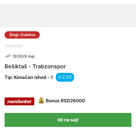
Singl: Gubitna
Superliga
19:00/9 maj
Bešiktaš - Trabzonspor
k:
Tip: Konačan ishod - 1
Bonus
RSD26000
Idi na sajt