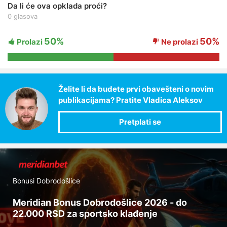
Da li će ova opklada proći?
0 glasova
50%
50%
Prolazi
Ne prolazi
Želite li da budete prvi obavešteni o novim
publikacijama? Pratite Vladica Aleksov
Bonusi Dobrodošlice
Meridian Bonus Dobrodošlice 2026 - do
22.000 RSD za sportsko klađenje