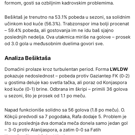
formom, gosti sa ozbiljnim kadrovskim problemima.
Bešiktaš je trenutno na 53.1% pobeda u sezoni, sa solidnim
učinkom kod kuće (56.3%). Trabzonspor ima bolji procenat
– 59.4% pobeda, ali gostovanja im ne idu baš sjajno
poslednjih nedelja. Ova utakmica miriše na golove – prosek
od 3.0 gola u međusobnim duelima govori sve.
Analiza Bešiktaša
Domaćini prolaze kroz turbulentan period. Forma
LWLDW
pokazuje nedoslednost – pobeda protiv Gaziantep FK (0-2)
u gostima deluje kao svetla tačka, ali poraz od Konjaspora
kod kuće (0-1) brine. Odbrana im škripi – primili 36 golova
u sezoni, što je prosek od 1.1 po meču.
Napad funkcioniše solidno sa 56 golova (1.8 po meču). O.
Kökçü predvodi sa 7 pogodaka, Rafa dodaje 5. Problem je
što su poslednja dva domaća meča donela samo jedan gol
– 3-0 protiv Alanijaspora, a zatim 0-0 sa Fatih