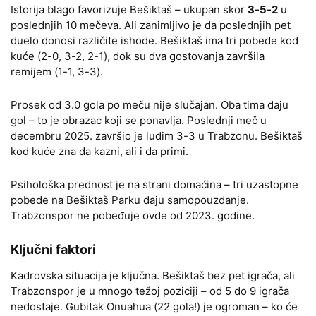
Istorija blago favorizuje Bešiktaš – ukupan skor
3-5-2
u
poslednjih 10 mečeva. Ali zanimljivo je da poslednjih pet
duelo donosi različite ishode. Bešiktaš ima tri pobede kod
kuće (2-0, 3-2, 2-1), dok su dva gostovanja završila
remijem (1-1, 3-3).
Prosek od 3.0 gola po meču nije slučajan. Oba tima daju
gol – to je obrazac koji se ponavlja. Poslednji meč u
decembru 2025. završio je ludim 3-3 u Trabzonu. Bešiktaš
kod kuće zna da kazni, ali i da primi.
Psihološka prednost je na strani domaćina – tri uzastopne
pobede na Bešiktaš Parku daju samopouzdanje.
Trabzonspor ne pobeđuje ovde od 2023. godine.
Ključni faktori
Kadrovska situacija je ključna. Bešiktaš bez pet igrača, ali
Trabzonspor je u mnogo težoj poziciji – od 5 do 9 igrača
nedostaje. Gubitak Onuahua (22 gola!) je ogroman – ko će