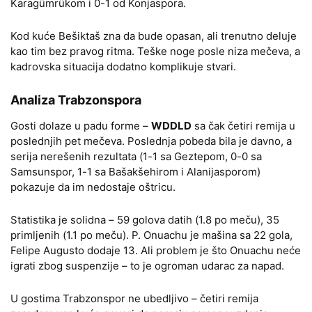
Karagümrükom i 0-1 od Konjaspora.
Kod kuće Bešiktaš zna da bude opasan, ali trenutno deluje
kao tim bez pravog ritma. Teške noge posle niza mečeva, a
kadrovska situacija dodatno komplikuje stvari.
Analiza Trabzonspora
Gosti dolaze u padu forme –
WDDLD
sa čak četiri remija u
poslednjih pet mečeva. Poslednja pobeda bila je davno, a
serija nerešenih rezultata (1-1 sa Geztepom, 0-0 sa
Samsunspor, 1-1 sa Bašakšehirom i Alanijasporom)
pokazuje da im nedostaje oštricu.
Statistika je solidna – 59 golova datih (1.8 po meču), 35
primljenih (1.1 po meču). P. Onuachu je mašina sa 22 gola,
Felipe Augusto dodaje 13. Ali problem je što Onuachu neće
igrati zbog suspenzije – to je ogroman udarac za napad.
U gostima Trabzonspor ne ubedljivo – četiri remija