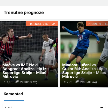
Trenutne prognoze
PROGNOZE «RK» TIMA
PROGNOZE «RK»
Mačva vs IMT Novi
Mladost Lučani vs
Beograd: Analiza i tip iz
Čukarički: Analiza i tip iz
Superlige Srbije – Miloš
Superlige Srbije – Miloš
Mitrović
Mitrović
K:
K:
20:00/09 avg
21:00/09 avg
Komentari
Novi