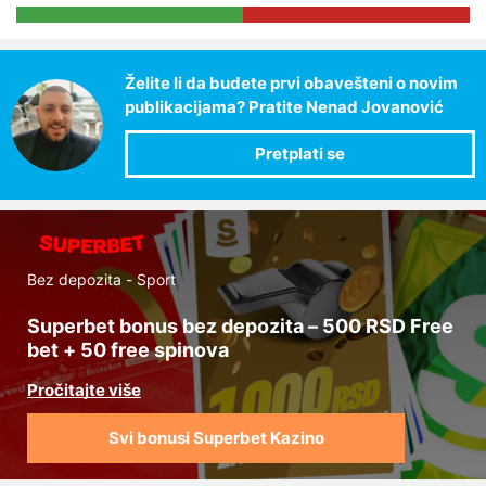
Želite li da budete prvi obavešteni o novim
publikacijama? Pratite Nenad Jovanović
Bez depozita - Sport
Superbet bonus bez depozita – 500 RSD Free
bet + 50 free spinova
Svi bonusi Superbet Kazino