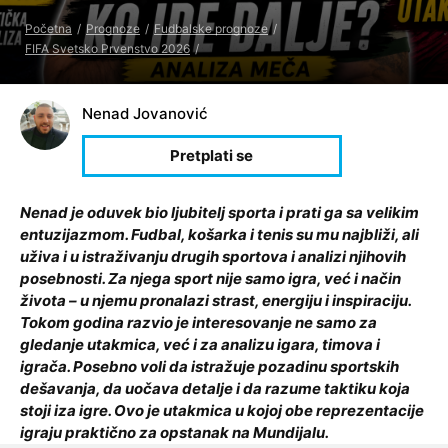
Početna
Prognoze
Fudbalske prognoze
FIFA Svetsko Prvenstvo 2026
Nenad Jovanović
Nenad je oduvek bio ljubitelj sporta i prati ga sa velikim
entuzijazmom. Fudbal, košarka i tenis su mu najbliži, ali
uživa i u istraživanju drugih sportova i analizi njihovih
posebnosti. Za njega sport nije samo igra, već i način
života – u njemu pronalazi strast, energiju i inspiraciju.
Tokom godina razvio je interesovanje ne samo za
gledanje utakmica, već i za analizu igara, timova i
igrača. Posebno voli da istražuje pozadinu sportskih
dešavanja, da uočava detalje i da razume taktiku koja
stoji iza igre. Ovo je utakmica u kojoj obe reprezentacije
igraju praktično za opstanak na Mundijalu.