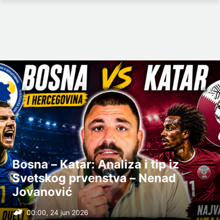
Bosna – Katar: Analiza i tip iz
Svetskog prvenstva – Nenad
Jovanović
00:00, 24 jun 2026