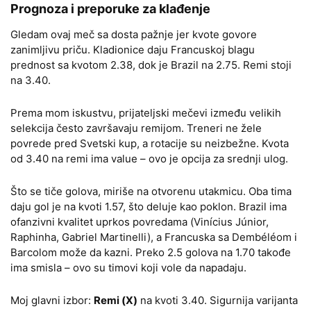
Prognoza i preporuke za klađenje
Gledam ovaj meč sa dosta pažnje jer kvote govore
zanimljivu priču. Kladionice daju Francuskoj blagu
prednost sa kvotom 2.38, dok je Brazil na 2.75. Remi stoji
na 3.40.
Prema mom iskustvu, prijateljski mečevi između velikih
selekcija često završavaju remijom. Treneri ne žele
povrede pred Svetski kup, a rotacije su neizbežne. Kvota
od 3.40 na remi ima value – ovo je opcija za srednji ulog.
Što se tiče golova, miriše na otvorenu utakmicu. Oba tima
daju gol je na kvoti 1.57, što deluje kao poklon. Brazil ima
ofanzivni kvalitet uprkos povredama (Vinícius Júnior,
Raphinha, Gabriel Martinelli), a Francuska sa Dembéléom i
Barcolom može da kazni. Preko 2.5 golova na 1.70 takođe
ima smisla – ovo su timovi koji vole da napadaju.
Moj glavni izbor:
Remi (X)
na kvoti 3.40. Sigurnija varijanta