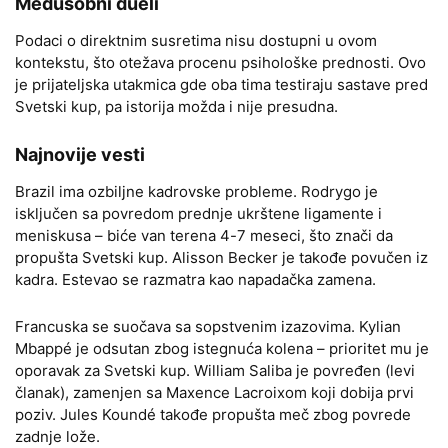
Međusobni dueli
Podaci o direktnim susretima nisu dostupni u ovom
kontekstu, što otežava procenu psihološke prednosti. Ovo
je prijateljska utakmica gde oba tima testiraju sastave pred
Svetski kup, pa istorija možda i nije presudna.
Najnovije vesti
Brazil ima ozbiljne kadrovske probleme. Rodrygo je
isključen sa povredom prednje ukrštene ligamente i
meniskusa – biće van terena 4-7 meseci, što znači da
propušta Svetski kup. Alisson Becker je takođe povučen iz
kadra. Estevao se razmatra kao napadačka zamena.
Francuska se suočava sa sopstvenim izazovima. Kylian
Mbappé je odsutan zbog istegnuća kolena – prioritet mu je
oporavak za Svetski kup. William Saliba je povređen (levi
članak), zamenjen sa Maxence Lacroixom koji dobija prvi
poziv. Jules Koundé takođe propušta meč zbog povrede
zadnje lože.