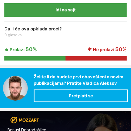
Idi na sajt
Da li će ova opklada proći?
0 glasova
50%
50%
Prolazi
Ne prolazi
Želite li da budete prvi obavešteni o novim
publikacijama? Pratite Vladica Aleksov
Bonusi Dobrodošlice