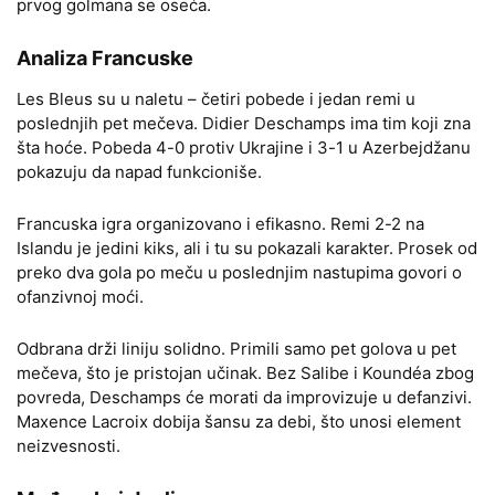
prvog golmana se oseća.
Analiza Francuske
Les Bleus su u naletu – četiri pobede i jedan remi u
poslednjih pet mečeva. Didier Deschamps ima tim koji zna
šta hoće. Pobeda 4-0 protiv Ukrajine i 3-1 u Azerbejdžanu
pokazuju da napad funkcioniše.
Francuska igra organizovano i efikasno. Remi 2-2 na
Islandu je jedini kiks, ali i tu su pokazali karakter. Prosek od
preko dva gola po meču u poslednjim nastupima govori o
ofanzivnoj moći.
Odbrana drži liniju solidno. Primili samo pet golova u pet
mečeva, što je pristojan učinak. Bez Salibe i Koundéa zbog
povreda, Deschamps će morati da improvizuje u defanzivi.
Maxence Lacroix dobija šansu za debi, što unosi element
neizvesnosti.