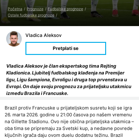
Početna
Prognoze
Fudbalske prognoze
Ostale fudbalske prognoze
Vladica Aleksov
Vladica Aleksov je član ekspertskog tima Rejting
Kladionica. Ljubitelj fudbalskog klađenja na Premijer
ligu, Ligu šampiona, Evroligu i druga top prvenstava u
Evropi. On daje svoju prognozu za prijateljsku utakmicu
između Brazila i Francuske.
Brazil protiv Francuske u prijateljskom susretu koji se igra
26. marta 2026. godine u 21:00 časova po našem vremenu
na Gillette Stadionu. Ovo nije obična prijateljska utakmica –
oba tima se pripremaju za Svetski kup, a nedavne povrede
ključnih igrača daju ovom duelu dodatnu težinu. Brazil