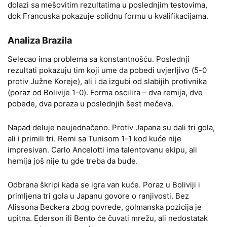
dolazi sa mešovitim rezultatima u poslednjim testovima,
dok Francuska pokazuje solidnu formu u kvalifikacijama.
Analiza Brazila
Selecao ima problema sa konstantnošću. Poslednji
rezultati pokazuju tim koji ume da pobedi uvjerljivo (5-0
protiv Južne Koreje), ali i da izgubi od slabijih protivnika
(poraz od Bolivije 1-0). Forma oscilira – dva remija, dve
pobede, dva poraza u poslednjih šest mečeva.
Napad deluje neujednačeno. Protiv Japana su dali tri gola,
ali i primili tri. Remi sa Tunisom 1-1 kod kuće nije
impresivan. Carlo Ancelotti ima talentovanu ekipu, ali
hemija još nije tu gde treba da bude.
Odbrana škripi kada se igra van kuće. Poraz u Boliviji i
primljena tri gola u Japanu govore o ranjivosti. Bez
Alissona Beckera zbog povrede, golmanska pozicija je
upitna. Ederson ili Bento će čuvati mrežu, ali nedostatak