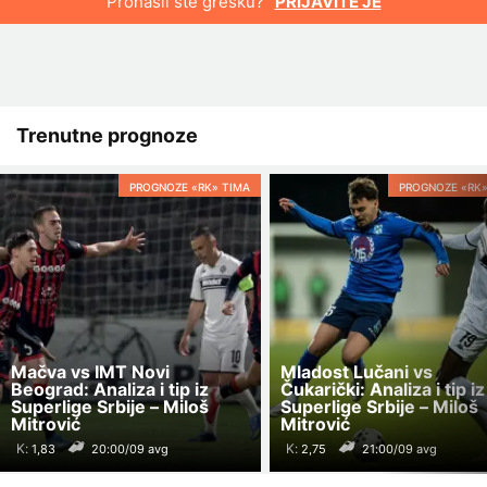
Pronašli ste grešku?
PRIJAVITE JE
Trenutne prognoze
PROGNOZE «RK» TIMA
PROGNOZE «RK»
Mačva vs IMT Novi
Mladost Lučani vs
Beograd: Analiza i tip iz
Čukarički: Analiza i tip iz
Superlige Srbije – Miloš
Superlige Srbije – Miloš
Mitrović
Mitrović
K:
K:
20:00/09 avg
21:00/09 avg