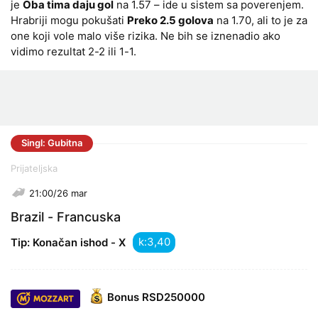
je
Oba tima daju gol
na 1.57 – ide u sistem sa poverenjem.
Hrabriji mogu pokušati
Preko 2.5 golova
na 1.70, ali to je za
one koji vole malo više rizika. Ne bih se iznenadio ako
vidimo rezultat 2-2 ili 1-1.
Singl: Gubitna
Prijateljska
21:00/26 mar
Brazil - Francuska
k:
Tip: Konačan ishod - X
Bonus
RSD250000