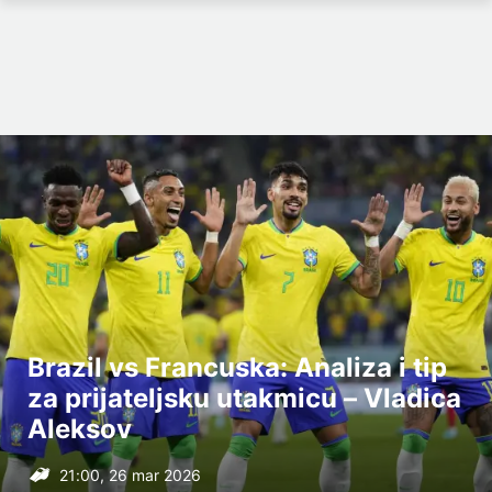
Brazil vs Francuska: Analiza i tip
za prijateljsku utakmicu – Vladica
Aleksov
21:00, 26 mar 2026