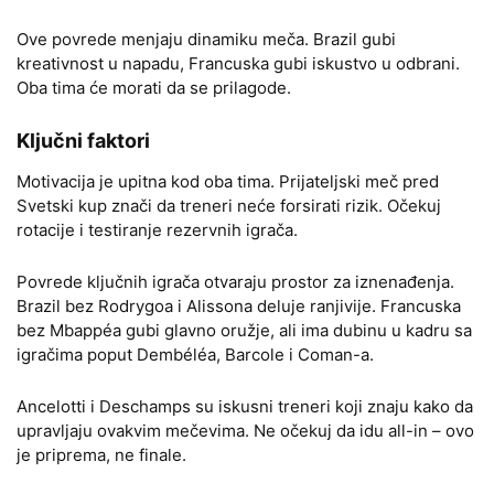
Ove povrede menjaju dinamiku meča. Brazil gubi
kreativnost u napadu, Francuska gubi iskustvo u odbrani.
Oba tima će morati da se prilagode.
Ključni faktori
Motivacija je upitna kod oba tima. Prijateljski meč pred
Svetski kup znači da treneri neće forsirati rizik. Očekuj
rotacije i testiranje rezervnih igrača.
Povrede ključnih igrača otvaraju prostor za iznenađenja.
Brazil bez Rodrygoa i Alissona deluje ranjivije. Francuska
bez Mbappéa gubi glavno oružje, ali ima dubinu u kadru sa
igračima poput Dembéléa, Barcolе i Coman-a.
Ancelotti i Deschamps su iskusni treneri koji znaju kako da
upravljaju ovakvim mečevima. Ne očekuj da idu all-in – ovo
je priprema, ne finale.