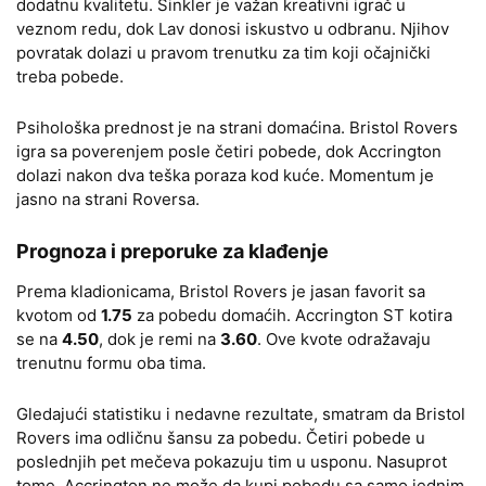
dodatnu kvalitetu. Sinkler je važan kreativni igrač u
veznom redu, dok Lav donosi iskustvo u odbranu. Njihov
povratak dolazi u pravom trenutku za tim koji očajnički
treba pobede.
Psihološka prednost je na strani domaćina. Bristol Rovers
igra sa poverenjem posle četiri pobede, dok Accrington
dolazi nakon dva teška poraza kod kuće. Momentum je
jasno na strani Roversa.
Prognoza i preporuke za klađenje
Prema kladionicama, Bristol Rovers je jasan favorit sa
kvotom od
1.75
za pobedu domaćih. Accrington ST kotira
se na
4.50
, dok je remi na
3.60
. Ove kvote odražavaju
trenutnu formu oba tima.
Gledajući statistiku i nedavne rezultate, smatram da Bristol
Rovers ima odličnu šansu za pobedu. Četiri pobede u
poslednjih pet mečeva pokazuju tim u usponu. Nasuprot
tome, Accrington ne može da kupi pobedu sa samo jednim