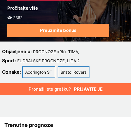
2362
Preuzmite bonus
Objavljeno u:
,
PROGNOZE «RK» TIMA
Sport:
,
FUDBALSKE PROGNOZE
LIGA 2
Oznake:
Accrington ST
Bristol Rovers
Pronašli ste grešku?
PRIJAVITE JE
Trenutne prognoze