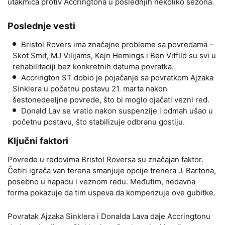
utakmica protiv Accringtona u poslednjih nekoliko sezona.
Poslednje vesti
Bristol Rovers ima značajne probleme sa povredama –
Skot Smit, MJ Vilijams, Kejn Hemings i Ben Vitfild su svi u
rehabilitaciji bez konkretnih datuma povratka.
Accrington ST dobio je pojačanje sa povratkom Ajzaka
Sinklera u početnu postavu 21. marta nakon
šestonedeeljne povrede, što bi moglo ojačati vezni red.
Donald Lav se vratio nakon suspenzije i odmah ušao u
početnu postavu, što stabilizuje odbranu gostiju.
Ključni faktori
Povrede u redovima Bristol Roversa su značajan faktor.
Četiri igrača van terena smanjuje opcije trenera J. Bartona,
posebno u napadu i veznom redu. Međutim, nedavna
forma pokazuje da tim uspeva da kompenzuje ove gubitke.
Povratak Ajzaka Sinklera i Donalda Lava daje Accringtonu