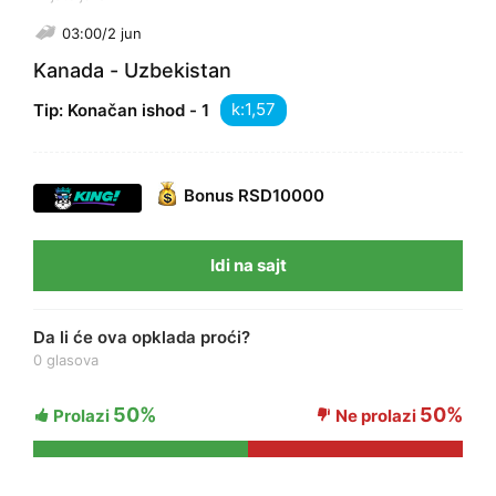
03:00/2 jun
Kanada - Uzbekistan
k:
Tip: Konačan ishod - 1
Bonus
RSD10000
Idi na sajt
Da li će ova opklada proći?
0 glasova
50%
50%
Prolazi
Ne prolazi