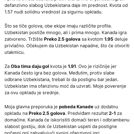
defanzivno slabog Uzbekistana daje im prednost. Kvota od
1.57 nudi solidnu vrednost za sigurnu opkladu.
Što se tiče golova, obe ekipe imaju različite profile.
Uzbekistan postiže mnogo, ali i prima mnogo. Kanada igra
zatvoreno. Tržište
Preko 2.5 golova
sa kvotom
1.95
deluje
privlačno. Očekujem da Uzbekistan napadne, što će otvoriti
utakmicu.
Za
Oba tima daju gol
kvota je
1.91
. Ovo je rizičnije jer
Kanada često igra bez golova. Međutim, protiv slabe
odbrane Uzbekistana, trebali bi da postignu bar jedan.
Uzbekistan ima ofanzivnu moć da uzvrati. Moje poverenje
za ovu opkladu je srednje.
Moja glavna preporuka je
pobeda Kanade
uz dodatnu
opkladu na
Preko 2.5 golova
. Predviđam rezultat
2-1
za
domaćine. Kanada će iskoristiti domaći teren i odbrambenu
slabost gostiju, dok će Uzbekistan uspeti da postigne
počasni gol zahvaljujući svojoj ofanzivnoj igri.