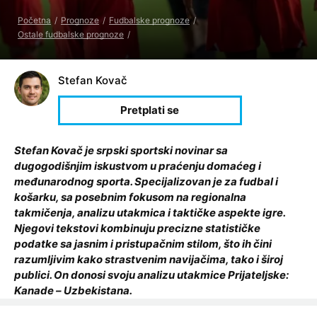
Početna
Prognoze
Fudbalske prognoze
Ostale fudbalske prognoze
Stefan Kovač
Stefan Kovač je srpski sportski novinar sa
dugogodišnjim iskustvom u praćenju domaćeg i
međunarodnog sporta. Specijalizovan je za fudbal i
košarku, sa posebnim fokusom na regionalna
takmičenja, analizu utakmica i taktičke aspekte igre.
Njegovi tekstovi kombinuju precizne statističke
podatke sa jasnim i pristupačnim stilom, što ih čini
razumljivim kako strastvenim navijačima, tako i široj
publici. On donosi svoju analizu utakmice Prijateljske:
Kanade – Uzbekistana.