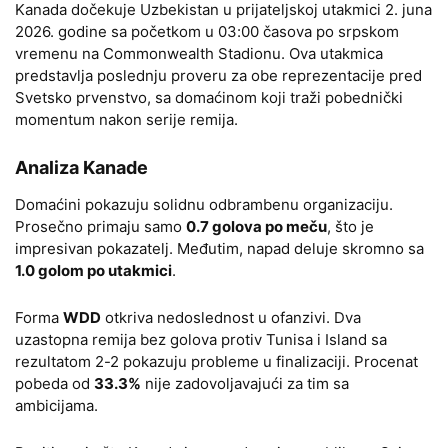
Kanada dočekuje Uzbekistan u prijateljskoj utakmici 2. juna
2026. godine sa početkom u 03:00 časova po srpskom
vremenu na Commonwealth Stadionu. Ova utakmica
predstavlja poslednju proveru za obe reprezentacije pred
Svetsko prvenstvo, sa domaćinom koji traži pobednički
momentum nakon serije remija.
Analiza Kanade
Domaćini pokazuju solidnu odbrambenu organizaciju.
Prosečno primaju samo
0.7 golova po meču
, što je
impresivan pokazatelj. Međutim, napad deluje skromno sa
1.0 golom po utakmici
.
Forma
WDD
otkriva nedoslednost u ofanzivi. Dva
uzastopna remija bez golova protiv Tunisa i Island sa
rezultatom 2-2 pokazuju probleme u finalizaciji. Procenat
pobeda od
33.3%
nije zadovoljavajući za tim sa
ambicijama.