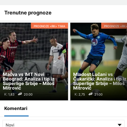
Trenutne prognoze
PROGNOZE «RK» TIMA
PROGNOZE «RK»
Mačva vs IMT Novi
Mladost Lučani vs
Beograd: Analiza i tip iz
Čukarički: Analiza i tip iz
Superlige Srbije – Miloš
Superlige Srbije – Miloš
Mitrović
Mitrović
K:
K:
20:00
21:00
Komentari
Novi