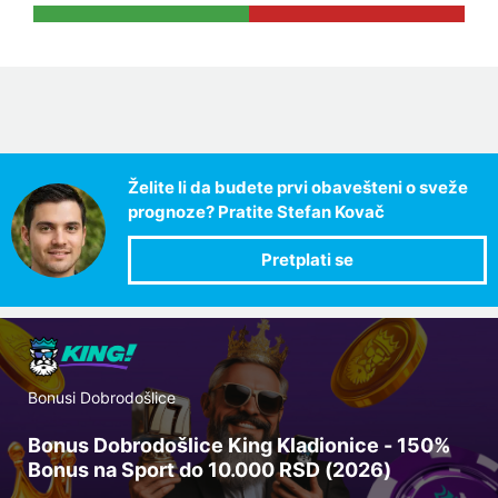
Želite li da budete prvi obavešteni o sveže
prognoze? Pratite Stefan Kovač
Bonusi Dobrodošlice
Bonus Dobrodošlice King Kladionice - 150%
Bonus na Sport do 10.000 RSD (2026)