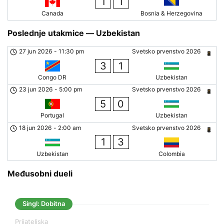
1
1
Canada
Bosnia & Herzegovina
Poslednje utakmice — Uzbekistan
27 jun 2026
-
11:30 pm
Svetsko prvenstvo 2026
3
1
Congo DR
Uzbekistan
23 jun 2026
-
5:00 pm
Svetsko prvenstvo 2026
5
0
Portugal
Uzbekistan
18 jun 2026
-
2:00 am
Svetsko prvenstvo 2026
1
3
Uzbekistan
Colombia
Međusobni dueli
Singl: Dobitna
Prijateljska