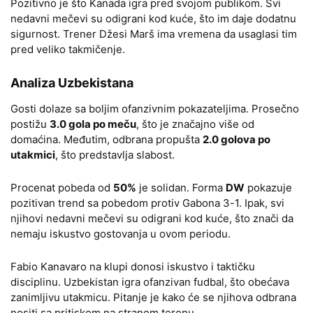
Pozitivno je što Kanada igra pred svojom publikom. Svi
nedavni mečevi su odigrani kod kuće, što im daje dodatnu
sigurnost. Trener Džesi Marš ima vremena da usaglasi tim
pred veliko takmičenje.
Analiza Uzbekistana
Gosti dolaze sa boljim ofanzivnim pokazateljima. Prosečno
postižu
3.0 gola po meču
, što je značajno više od
domaćina. Međutim, odbrana propušta
2.0 golova po
utakmici
, što predstavlja slabost.
Procenat pobeda od
50%
je solidan. Forma
DW
pokazuje
pozitivan trend sa pobedom protiv Gabona 3-1. Ipak, svi
njihovi nedavni mečevi su odigrani kod kuće, što znači da
nemaju iskustvo gostovanja u ovom periodu.
Fabio Kanavaro na klupi donosi iskustvo i taktičku
disciplinu. Uzbekistan igra ofanzivan fudbal, što obećava
zanimljivu utakmicu. Pitanje je kako će se njihova odbrana
nositi sa pritiskom na stranom terenu.