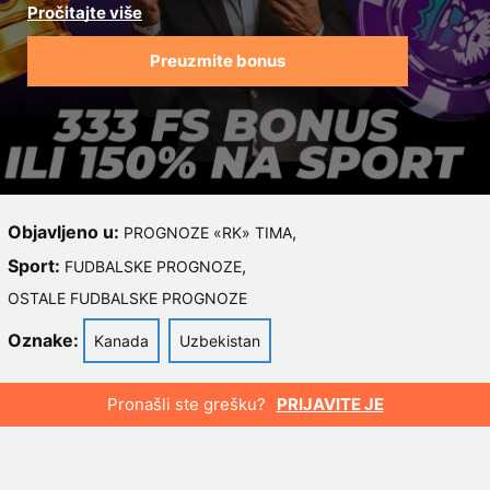
Preuzmite bonus
Objavljeno u:
,
PROGNOZE «RK» TIMA
Sport:
,
FUDBALSKE PROGNOZE
OSTALE FUDBALSKE PROGNOZE
Oznake:
Kanada
Uzbekistan
Pronašli ste grešku?
PRIJAVITE JE