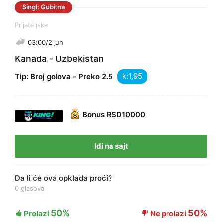
Singl: Gubitna
Prijateljska
03:00/2 jun
Kanada - Uzbekistan
k:
Tip: Broj golova - Preko 2.5
Bonus
RSD10000
Idi na sajt
Da li će ova opklada proći?
0 glasova
50%
50%
Prolazi
Ne prolazi