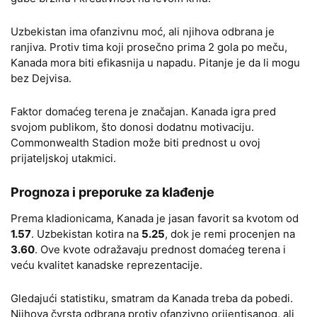
Uzbekistan ima ofanzivnu moć, ali njihova odbrana je
ranjiva. Protiv tima koji prosečno prima 2 gola po meču,
Kanada mora biti efikasnija u napadu. Pitanje je da li mogu
bez Dejvisa.
Faktor domaćeg terena je značajan. Kanada igra pred
svojom publikom, što donosi dodatnu motivaciju.
Commonwealth Stadion može biti prednost u ovoj
prijateljskoj utakmici.
Prognoza i preporuke za klađenje
Prema kladionicama, Kanada je jasan favorit sa kvotom od
1.57
. Uzbekistan kotira na
5.25
, dok je remi procenjen na
3.60
. Ove kvote odražavaju prednost domaćeg terena i
veću kvalitet kanadske reprezentacije.
Gledajući statistiku, smatram da Kanada treba da pobedi.
Njihova čvrsta odbrana protiv ofanzivno orijentisanog, ali