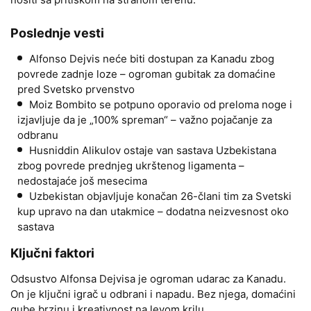
Poslednje vesti
Alfonso Dejvis neće biti dostupan za Kanadu zbog
povrede zadnje loze – ogroman gubitak za domaćine
pred Svetsko prvenstvo
Moiz Bombito se potpuno oporavio od preloma noge i
izjavljuje da je „100% spreman“ – važno pojačanje za
odbranu
Husniddin Alikulov ostaje van sastava Uzbekistana
zbog povrede prednjeg ukrštenog ligamenta –
nedostajaće još mesecima
Uzbekistan objavljuje konačan 26-člani tim za Svetski
kup upravo na dan utakmice – dodatna neizvesnost oko
sastava
Ključni faktori
Odsustvo Alfonsa Dejvisa je ogroman udarac za Kanadu.
On je ključni igrač u odbrani i napadu. Bez njega, domaćini
gube brzinu i kreativnost na levom krilu.