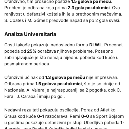
Ofanzivno, tim prosečno postiže
1.5 golova po meču
.
Problem je odbrana koja prima
2.3 gola po utakmici
. Ova
ranjivost u defanzivi koštala ih je u prethodnim mečevima.
S. Coates i M. Gómez predvode napad sa po 2 gola svaki.
Analiza Universitaria
Gosti takođe pokazuju nedoslednu formu
DLWL
. Procenat
pobeda od
25%
odražava njihove probleme. Posebno
zabrinjavajuće je što nemaju nijednu pobedu kod kuće u
posmatranom periodu.
Ofanzivni učinak od
1.3 golova po meču
nije impresivan.
Odbrana prima
1.5 golova po utakmici
, što je solidnije od
Nacionala. A. Valera je najraspucaniji sa 2 pogotka, dok C.
Fara i J. Carabalí imaju po gol.
Nedavni rezultati pokazuju oscilacije. Poraz od Atletiko
Graua kod kuće
0-1
razočarava. Remi
0-0
sa Sport Bojsom
u gostima pokazuje defanzivni pristup. Ubedljiva pobeda
1-
4
protiv Juan Pablo II Koledža jedini je sjaj u mraku.