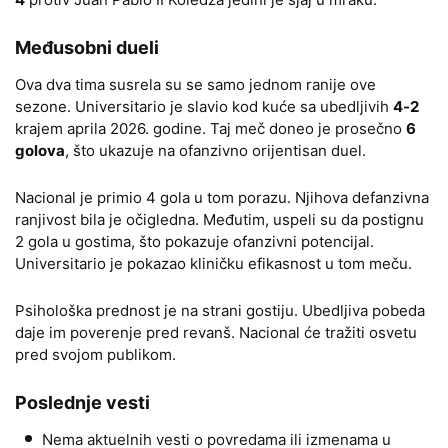
Međusobni dueli
Ova dva tima susrela su se samo jednom ranije ove
sezone. Universitario je slavio kod kuće sa ubedljivih
4-2
krajem aprila 2026. godine. Taj meč doneo je prosečno
6
golova
, što ukazuje na ofanzivno orijentisan duel.
Nacional je primio 4 gola u tom porazu. Njihova defanzivna
ranjivost bila je očigledna. Međutim, uspeli su da postignu
2 gola u gostima, što pokazuje ofanzivni potencijal.
Universitario je pokazao kliničku efikasnost u tom meču.
Psihološka prednost je na strani gostiju. Ubedljiva pobeda
daje im poverenje pred revanš. Nacional će tražiti osvetu
pred svojom publikom.
Poslednje vesti
Nema aktuelnih vesti o povredama ili izmenama u