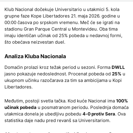
Klub Nacional dočekuje Universitario u utakmici 5. kola
grupne faze Kope Libertadores 21. maja 2026. godine u
00:00 časova po srpskom vremenu. Meč će se igrati na
stadionu Gran Parque Central u Montevideu. Oba tima
imaju identičan učinak od 25% pobeda u nedavnoj formi,
što obećava neizvestan duel.
Analiza Kluba Nacionala
Domaćin prolazi kroz težak period u sezoni. Forma
DWLL
jasno pokazuje nedoslednost. Procenat pobeda od
25%
u
ukupnom učinku razočarava za tim sa ambicijama u Kopi
Libertadores.
Međutim, postoji svetla tačka. Kod kuće Nacional ima
100%
učinak pobeda
u posmatranom periodu. Poslednja domaća
utakmica donela je ubedljivu pobedu
4-0 protiv Sera
. Ova
statistika daje nadu pred revanš sa Universitariom.