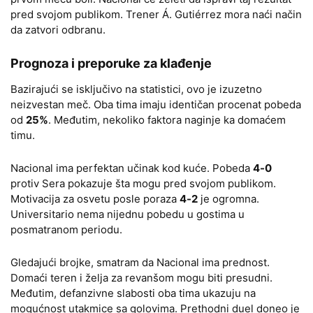
pred svojom publikom. Trener Á. Gutiérrez mora naći način
da zatvori odbranu.
Prognoza i preporuke za klađenje
Bazirajući se isključivo na statistici, ovo je izuzetno
neizvestan meč. Oba tima imaju identičan procenat pobeda
od
25%
. Međutim, nekoliko faktora naginje ka domaćem
timu.
Nacional ima perfektan učinak kod kuće. Pobeda
4-0
protiv Sera pokazuje šta mogu pred svojom publikom.
Motivacija za osvetu posle poraza
4-2
je ogromna.
Universitario nema nijednu pobedu u gostima u
posmatranom periodu.
Gledajući brojke, smatram da Nacional ima prednost.
Domaći teren i želja za revanšom mogu biti presudni.
Međutim, defanzivne slabosti oba tima ukazuju na
mogućnost utakmice sa golovima. Prethodni duel doneo je