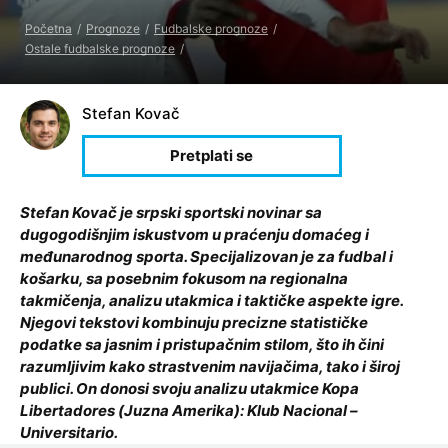
Početna
Prognoze
Fudbalske prognoze
Ostale fudbalske prognoze
Stefan Kovač
Stefan Kovač je srpski sportski novinar sa
dugogodišnjim iskustvom u praćenju domaćeg i
međunarodnog sporta. Specijalizovan je za fudbal i
košarku, sa posebnim fokusom na regionalna
takmičenja, analizu utakmica i taktičke aspekte igre.
Njegovi tekstovi kombinuju precizne statističke
podatke sa jasnim i pristupačnim stilom, što ih čini
razumljivim kako strastvenim navijačima, tako i široj
publici. On donosi svoju analizu utakmice Kopa
Libertadores (Juzna Amerika): Klub Nacional –
Universitario.