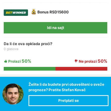
Bonus
RSD15600
Idi na sajt
Da li će ova opklada proći?
0 glasova
50%
50%
Prolazi
Ne prolazi
Želite li da budete prvi obavešteni o sveže
prognoze? Pratite Stefan Kovač