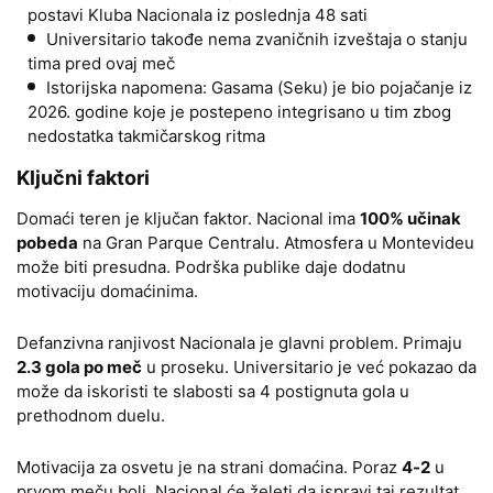
postavi Kluba Nacionala iz poslednja 48 sati
Universitario takođe nema zvaničnih izveštaja o stanju
tima pred ovaj meč
Istorijska napomena: Gasama (Seku) je bio pojačanje iz
2026. godine koje je postepeno integrisano u tim zbog
nedostatka takmičarskog ritma
Ključni faktori
Domaći teren je ključan faktor. Nacional ima
100% učinak
pobeda
na Gran Parque Centralu. Atmosfera u Montevideu
može biti presudna. Podrška publike daje dodatnu
motivaciju domaćinima.
Defanzivna ranjivost Nacionala je glavni problem. Primaju
2.3 gola po meč
u proseku. Universitario je već pokazao da
može da iskoristi te slabosti sa 4 postignuta gola u
prethodnom duelu.
Motivacija za osvetu je na strani domaćina. Poraz
4-2
u
prvom meču boli. Nacional će želeti da ispravi taj rezultat