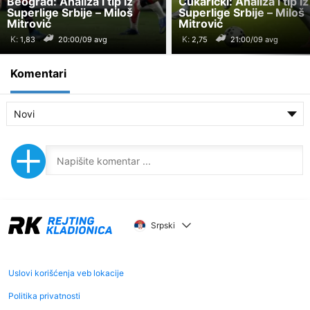
Beograd: Analiza i tip iz
Čukarički: Analiza i tip iz
Superlige Srbije – Miloš
Superlige Srbije – Miloš
Mitrović
Mitrović
K:
K:
20:00/09 avg
21:00/09 avg
Komentari
Novi
Srpski
Uslovi korišćenja veb lokacije
Politika privatnosti