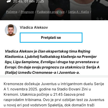
20:45, 01 nov 2025
Početna
Prognoze
Fudbalske prognoze
Serija A - Kalčo
Vladica Aleksov
Vladica Aleksov je član ekspertskog tima Rejting
Kladionica. Ljubitelj fudbalskog klađenja na Premijer
ligu, Ligu šampiona, Evroligu i druga top prvenstava u
Evropi. On daje svoju prognozu za utakmicu iz Serija A
(Italija) između Cremonese-a i Juventus-a.
Kremoneze dočekuje Juventus u intrigantnom duelu Serije
A 1. novembra 2025. godine na Stadio Đovani Zini u
Kremoni. Utakmica počinje u 21:45 časova pred
rasprodatim tribinama. Ovo je prvi ozbiljan test za Juventus
u novoj eri pod vodstvom Spaletija, dok domaćin traži