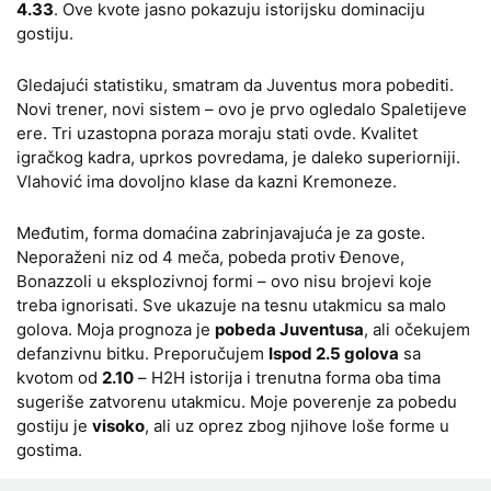
4.33
. Ove kvote jasno pokazuju istorijsku dominaciju
gostiju.
Gledajući statistiku, smatram da Juventus mora pobediti.
Novi trener, novi sistem – ovo je prvo ogledalo Spaletijeve
ere. Tri uzastopna poraza moraju stati ovde. Kvalitet
igračkog kadra, uprkos povredama, je daleko superiorniji.
Vlahović ima dovoljno klase da kazni Kremoneze.
Međutim, forma domaćina zabrinjavajuća je za goste.
Neporaženi niz od 4 meča, pobeda protiv Đenove,
Bonazzoli u eksplozivnoj formi – ovo nisu brojevi koje
treba ignorisati. Sve ukazuje na tesnu utakmicu sa malo
golova. Moja prognoza je
pobeda Juventusa
, ali očekujem
defanzivnu bitku. Preporučujem
Ispod 2.5 golova
sa
kvotom od
2.10
– H2H istorija i trenutna forma oba tima
sugeriše zatvorenu utakmicu. Moje poverenje za pobedu
gostiju je
visoko
, ali uz oprez zbog njihove loše forme u
gostima.