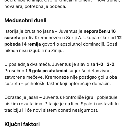
nova era, potrebna je pobeda.
Međusobni dueli
Istorija je brutalno jasna – Juventus je
neporažen u 16
susreta
protiv Kremonezea u Seriji A. Ukupan skor od
12
pobeda i 4 remija
govori o apsolutnoj dominaciji. Gosti
nikada nisu izgubili na Ziniju.
U poslednja dva meča, Juventus je slavio sa
1-0
i
2-0
.
Prosečno
1.5 gola po utakmici
sugeriše defanzivne,
zatvorene mečeve. Kremoneze nije postigao gol u oba
susreta – psihološki faktor koji opterećuje domaćin.
Obrazac je jasan – Juventus kontroliše igru i pobjeđuje
niskim rezultatima. Pitanje je da li će Spaleti nastaviti tu
tradiciju ili će novi sistem doneti nesigurnost.
Ključni faktori