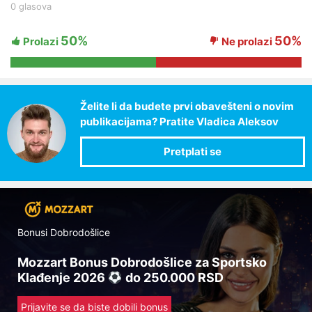
0 glasova
50%
50%
Prolazi
Ne prolazi
Želite li da budete prvi obavešteni o novim
publikacijama? Pratite Vladica Aleksov
Bonusi Dobrodošlice
Mozzart Bonus Dobrodošlice za Sportsko
Klađenje 2026
do 250.000 RSD
Prijavite se da biste dobili bonus