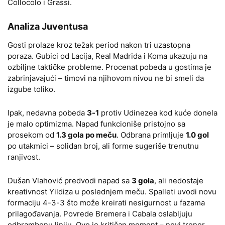
Collocolo i Grassi.
Analiza Juventusa
Gosti prolaze kroz težak period nakon tri uzastopna
poraza. Gubici od Lacija, Real Madrida i Koma ukazuju na
ozbiljne taktičke probleme. Procenat pobeda u gostima je
zabrinjavajući – timovi na njihovom nivou ne bi smeli da
izgube toliko.
Ipak, nedavna pobeda
3-1
protiv Udinezea kod kuće donela
je malo optimizma. Napad funkcioniše pristojno sa
prosekom od
1.3 gola po meču
. Odbrana primljuje
1.0 gol
po utakmici – solidan broj, ali forme sugeriše trenutnu
ranjivost.
Dušan Vlahović predvodi napad sa
3 gola
, ali nedostaje
kreativnost Yildiza u poslednjem meču. Spalleti uvodi novu
formaciju 4-3-3 što može kreirati nesigurnost u fazama
prilagođavanja. Povrede Bremera i Cabala oslabljuju
odbrambenu liniju. Ovo je kritičan moment – novi trener,