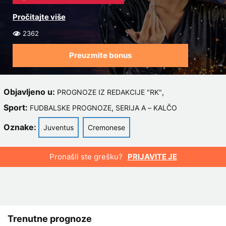
2362
Preuzmite bonus
Objavljeno u:
,
PROGNOZE IZ REDAKCIJE "RK"
Sport:
,
FUDBALSKE PROGNOZE
SERIJA A – KALČO
Oznake:
Juventus
Cremonese
Pronašli ste grešku?
PRIJAVITE JE
Trenutne prognoze