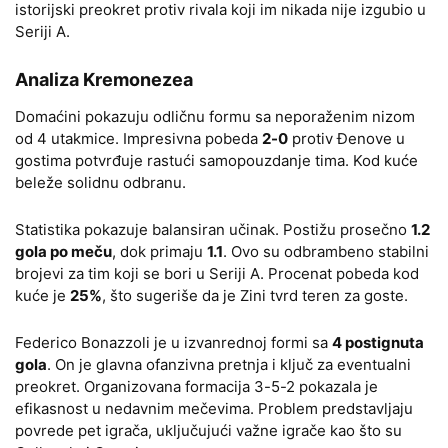
istorijski preokret protiv rivala koji im nikada nije izgubio u
Seriji A.
Analiza Kremonezea
Domaćini pokazuju odličnu formu sa neporaženim nizom
od 4 utakmice. Impresivna pobeda
2-0
protiv Đenove u
gostima potvrđuje rastući samopouzdanje tima. Kod kuće
beleže solidnu odbranu.
Statistika pokazuje balansiran učinak. Postižu prosečno
1.2
gola po meču
, dok primaju
1.1
. Ovo su odbrambeno stabilni
brojevi za tim koji se bori u Seriji A. Procenat pobeda kod
kuće je
25%
, što sugeriše da je Zini tvrd teren za goste.
Federico Bonazzoli je u izvanrednoj formi sa
4 postignuta
gola
. On je glavna ofanzivna pretnja i ključ za eventualni
preokret. Organizovana formacija 3-5-2 pokazala je
efikasnost u nedavnim mečevima. Problem predstavljaju
povrede pet igrača, uključujući važne igrače kao što su