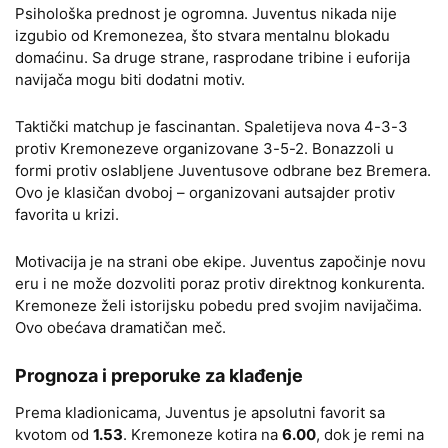
Psihološka prednost je ogromna. Juventus nikada nije
izgubio od Kremonezea, što stvara mentalnu blokadu
domaćinu. Sa druge strane, rasprodane tribine i euforija
navijača mogu biti dodatni motiv.
Taktički matchup je fascinantan. Spaletijeva nova 4-3-3
protiv Kremonezeve organizovane 3-5-2. Bonazzoli u
formi protiv oslabljene Juventusove odbrane bez Bremera.
Ovo je klasičan dvoboj – organizovani autsajder protiv
favorita u krizi.
Motivacija je na strani obe ekipe. Juventus započinje novu
eru i ne može dozvoliti poraz protiv direktnog konkurenta.
Kremoneze želi istorijsku pobedu pred svojim navijačima.
Ovo obećava dramatičan meč.
Prognoza i preporuke za klađenje
Prema kladionicama, Juventus je apsolutni favorit sa
kvotom od
1.53
. Kremoneze kotira na
6.00
, dok je remi na