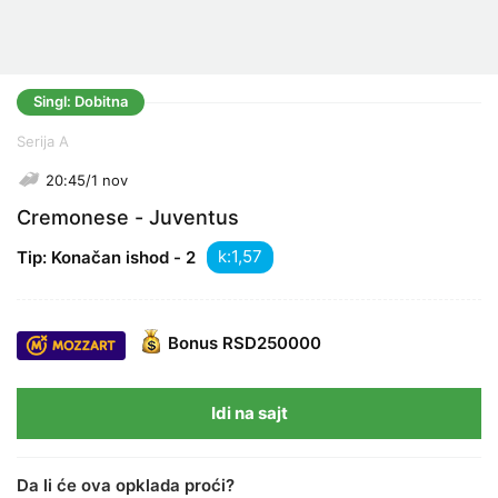
Singl: Dobitna
Serija A
20:45/1 nov
Cremonese - Juventus
k:
Tip: Konačan ishod - 2
Bonus
RSD250000
Idi na sajt
Da li će ova opklada proći?