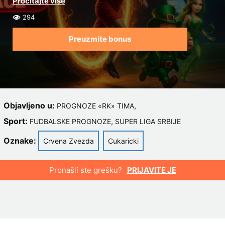
294
Preuzmite bonus
Objavljeno u:
,
PROGNOZE «RK» TIMA
Sport:
,
FUDBALSKE PROGNOZE
SUPER LIGA SRBIJE
Oznake:
Crvena Zvezda
Cukaricki
Pronašli ste grešku?
PRIJAVITE JE