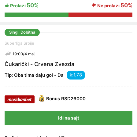
50%
50%
Prolazi
Ne prolazi
Singl: Dobitna
Superliga Srbije
19:00/4 maj
Čukarički - Crvena Zvezda
k:
Tip: Oba tima daju gol - Da
Bonus
RSD26000
Idi na sajt