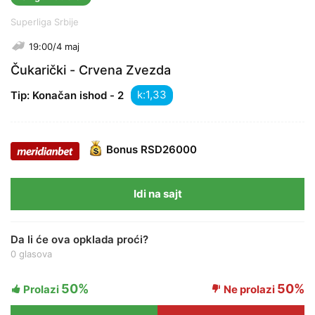
Superliga Srbije
19:00/4 maj
Čukarički - Crvena Zvezda
k:
Tip: Konačan ishod - 2
Bonus
RSD26000
Idi na sajt
Da li će ova opklada proći?
0 glasova
50%
50%
Prolazi
Ne prolazi