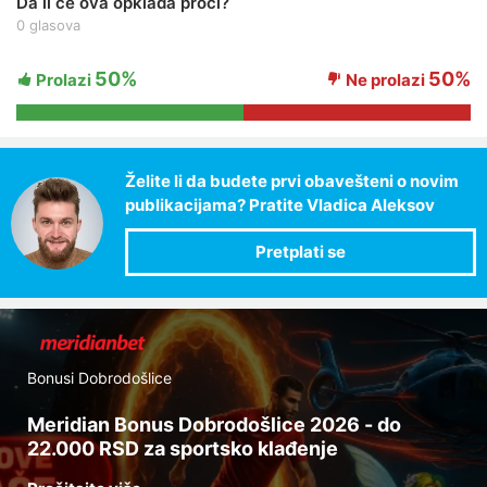
Da li će ova opklada proći?
0 glasova
50%
50%
Prolazi
Ne prolazi
Želite li da budete prvi obavešteni o novim
publikacijama? Pratite Vladica Aleksov
Bonusi Dobrodošlice
Meridian Bonus Dobrodošlice 2026 - do
22.000 RSD za sportsko klađenje