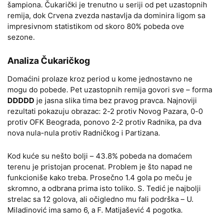
šampiona. Čukarički je trenutno u seriji od pet uzastopnih
remija, dok Crvena zvezda nastavlja da dominira ligom sa
impresivnom statistikom od skoro 80% pobeda ove
sezone.
Analiza Čukaričkog
Domaćini prolaze kroz period u kome jednostavno ne
mogu do pobede. Pet uzastopnih remija govori sve – forma
DDDDD
je jasna slika tima bez pravog pravca. Najnoviji
rezultati pokazuju obrazac: 2-2 protiv Novog Pazara, 0-0
protiv OFK Beograda, ponovo 2-2 protiv Radnika, pa dva
nova nula-nula protiv Radničkog i Partizana.
Kod kuće su nešto bolji – 43.8% pobeda na domaćem
terenu je pristojan procenat. Problem je što napad ne
funkcioniše kako treba. Prosečno 1.4 gola po meču je
skromno, a odbrana prima isto toliko. S. Tedić je najbolji
strelac sa 12 golova, ali očigledno mu fali podrška – U.
Miladinović ima samo 6, a F. Matijašević 4 pogotka.