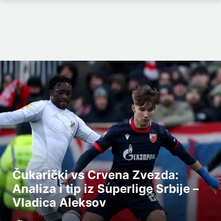
Čukarički vs Crvena Zvezda:
Analiza i tip iz Superlige Srbije –
Vladica Aleksov