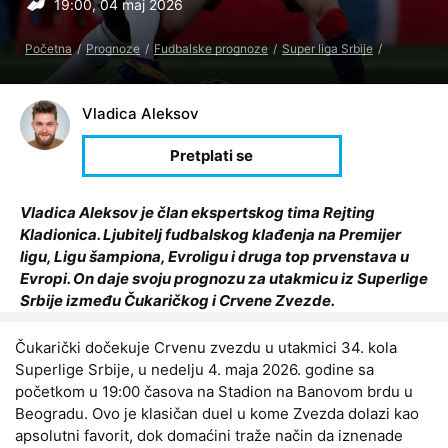
19:00, 04 maj 2026
Početna
Prognoze
Fudbalske prognoze
Super liga Srbije
Vladica Aleksov
Vladica Aleksov je član ekspertskog tima Rejting
Kladionica. Ljubitelj fudbalskog klađenja na Premijer
ligu, Ligu šampiona, Evroligu i druga top prvenstava u
Evropi. On daje svoju prognozu za utakmicu iz Superlige
Srbije između Čukaričkog i Crvene Zvezde.
Čukarički dočekuje Crvenu zvezdu u utakmici 34. kola
Superlige Srbije, u nedelju 4. maja 2026. godine sa
početkom u 19:00 časova na Stadion na Banovom brdu u
Beogradu. Ovo je klasičan duel u kome Zvezda dolazi kao
apsolutni favorit, dok domaćini traže način da iznenade