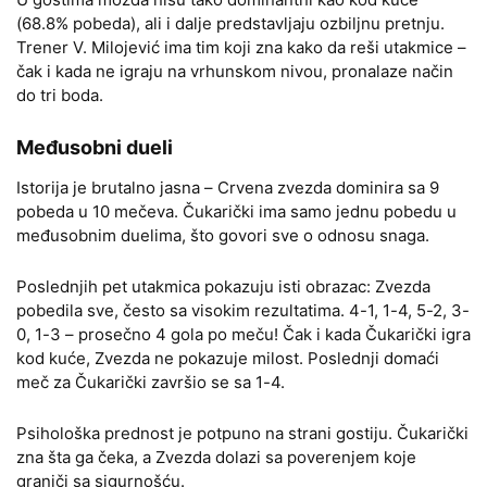
(68.8% pobeda), ali i dalje predstavljaju ozbiljnu pretnju.
Trener V. Milojević ima tim koji zna kako da reši utakmice –
čak i kada ne igraju na vrhunskom nivou, pronalaze način
do tri boda.
Međusobni dueli
Istorija je brutalno jasna – Crvena zvezda dominira sa 9
pobeda u 10 mečeva. Čukarički ima samo jednu pobedu u
međusobnim duelima, što govori sve o odnosu snaga.
Poslednjih pet utakmica pokazuju isti obrazac: Zvezda
pobedila sve, često sa visokim rezultatima. 4-1, 1-4, 5-2, 3-
0, 1-3 – prosečno 4 gola po meču! Čak i kada Čukarički igra
kod kuće, Zvezda ne pokazuje milost. Poslednji domaći
meč za Čukarički završio se sa 1-4.
Psihološka prednost je potpuno na strani gostiju. Čukarički
zna šta ga čeka, a Zvezda dolazi sa poverenjem koje
graniči sa sigurnošću.