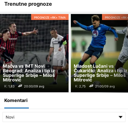
Trenutne prognoze
PROGNOZE «RK» TIMA
PROGNOZE «RK»
Mačva vs IMT Novi
Mladost Lučani vs
Beograd: Analiza i tip iz
Čukarički: Analiza i tip iz
Superlige Srbije – Miloš
Superlige Srbije – Miloš
Mitrović
Mitrović
K:
K:
20:00/09 avg
21:00/09 avg
Komentari
Novi