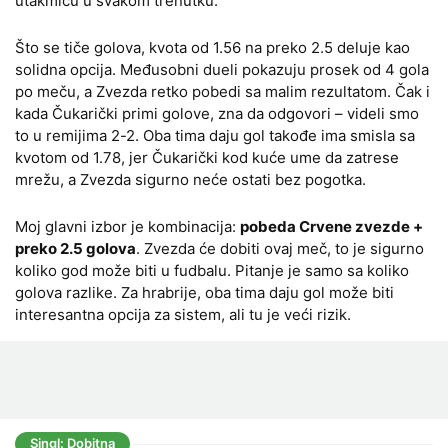
utakmicu u svakom trenutku.
Što se tiče golova, kvota od 1.56 na preko 2.5 deluje kao
solidna opcija. Međusobni dueli pokazuju prosek od 4 gola
po meču, a Zvezda retko pobedi sa malim rezultatom. Čak i
kada Čukarički primi golove, zna da odgovori – videli smo
to u remijima 2-2. Oba tima daju gol takođe ima smisla sa
kvotom od 1.78, jer Čukarički kod kuće ume da zatrese
mrežu, a Zvezda sigurno neće ostati bez pogotka.
Moj glavni izbor je kombinacija:
pobeda Crvene zvezde +
preko 2.5 golova
. Zvezda će dobiti ovaj meč, to je sigurno
koliko god može biti u fudbalu. Pitanje je samo sa koliko
golova razlike. Za hrabrije, oba tima daju gol može biti
interesantna opcija za sistem, ali tu je veći rizik.
Singl: Dobitna