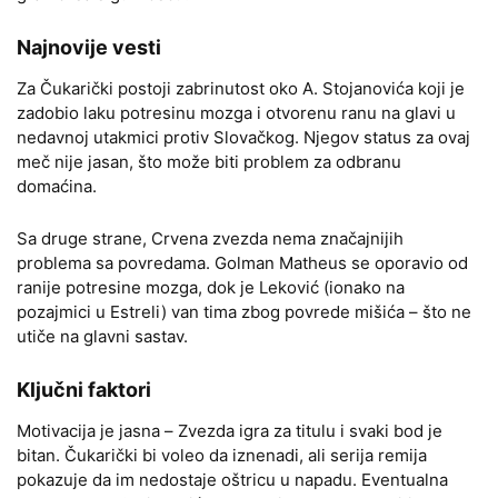
Najnovije vesti
Za Čukarički postoji zabrinutost oko A. Stojanovića koji je
zadobio laku potresinu mozga i otvorenu ranu na glavi u
nedavnoj utakmici protiv Slovačkog. Njegov status za ovaj
meč nije jasan, što može biti problem za odbranu
domaćina.
Sa druge strane, Crvena zvezda nema značajnijih
problema sa povredama. Golman Matheus se oporavio od
ranije potresine mozga, dok je Leković (ionako na
pozajmici u Estreli) van tima zbog povrede mišića – što ne
utiče na glavni sastav.
Ključni faktori
Motivacija je jasna – Zvezda igra za titulu i svaki bod je
bitan. Čukarički bi voleo da iznenadi, ali serija remija
pokazuje da im nedostaje oštricu u napadu. Eventualna