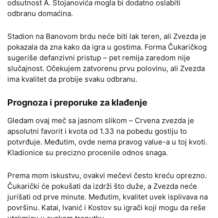
odsutnost A. Stojanovića mogla bi dodatno oslabiti
odbranu domaćina.
Stadion na Banovom brdu neće biti lak teren, ali Zvezda je
pokazala da zna kako da igra u gostima. Forma Čukaričkog
sugeriše defanzivni pristup – pet remija zaredom nije
slučajnost. Očekujem zatvorenu prvu polovinu, ali Zvezda
ima kvalitet da probije svaku odbranu.
Prognoza i preporuke za klađenje
Gledam ovaj meč sa jasnom slikom – Crvena zvezda je
apsolutni favorit i kvota od 1.33 na pobedu gostiju to
potvrđuje. Međutim, ovde nema pravog value-a u toj kvoti.
Kladionice su precizno procenile odnos snaga.
Prema mom iskustvu, ovakvi mečevi često kreću oprezno.
Čukarički će pokušati da izdrži što duže, a Zvezda neće
jurišati od prve minute. Međutim, kvalitet uvek isplivava na
površinu. Katai, Ivanić i Kostov su igrači koji mogu da reše