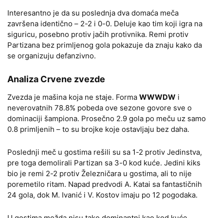
Interesantno je da su poslednja dva domaća meča
završena identično – 2-2 i 0-0. Deluje kao tim koji igra na
siguricu, posebno protiv jačih protivnika. Remi protiv
Partizana bez primljenog gola pokazuje da znaju kako da
se organizuju defanzivno.
Analiza Crvene zvezde
Zvezda je mašina koja ne staje. Forma
WWWDW
i
neverovatnih 78.8% pobeda ove sezone govore sve o
dominaciji šampiona. Prosečno 2.9 gola po meču uz samo
0.8 primljenih – to su brojke koje ostavljaju bez daha.
Poslednji meč u gostima rešili su sa 1-2 protiv Jedinstva,
pre toga demolirali Partizan sa 3-0 kod kuće. Jedini kiks
bio je remi 2-2 protiv Železničara u gostima, ali to nije
poremetilo ritam. Napad predvodi A. Katai sa fantastičnih
24 gola, dok M. Ivanić i V. Kostov imaju po 12 pogodaka.
U gostima možda nisu tako dominantni kao kod kuće