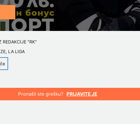
 REDAKCIJE "RK"
,
ZE
LA LIGA
lče
Pronašli ste grešku?
PRIJAVITE JE