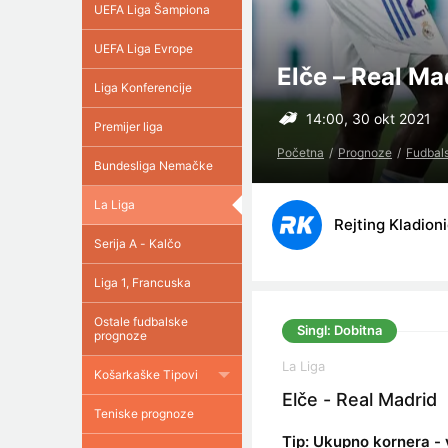
UEFA Liga Šampiona
UEFA Liga Evrope
Elče – Real Mad
Liga Konferencije
14:00, 30 okt 2021
Premijer liga
Početna
Prognoze
Fudbal
Bundesliga Nemačke
La Liga
Rejting Kladion
Serija A - Kalčo
Liga 1, Francuska
Ostale fudbalske
Singl: Dobitna
prognoze
La Liga
Košarkaške Tipovi
Elče - Real Madrid
Teniske prognoze
Tip: Ukupno kornera - 