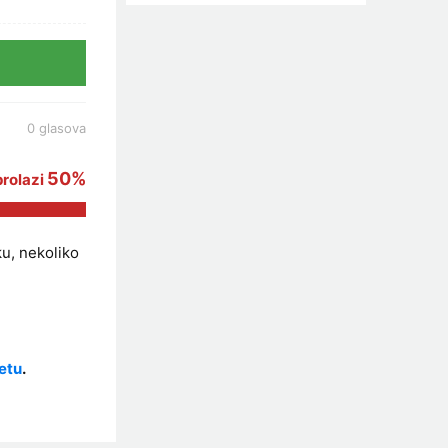
0 glasova
50%
rolazi
ku, nekoliko
etu
.