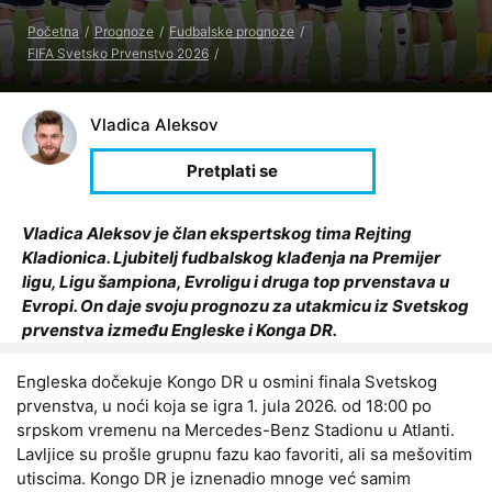
Početna
Prognoze
Fudbalske prognoze
FIFA Svetsko Prvenstvo 2026
Vladica Aleksov
Vladica Aleksov je član ekspertskog tima Rejting
Kladionica. Ljubitelj fudbalskog klađenja na Premijer
ligu, Ligu šampiona, Evroligu i druga top prvenstava u
Evropi. On daje svoju prognozu za utakmicu iz Svetskog
prvenstva između Engleske i Konga DR.
Engleska dočekuje Kongo DR u osmini finala Svetskog
prvenstva, u noći koja se igra 1. jula 2026. od 18:00 po
srpskom vremenu na Mercedes-Benz Stadionu u Atlanti.
Lavljice su prošle grupnu fazu kao favoriti, ali sa mešovitim
utiscima. Kongo DR je iznenadio mnoge već samim