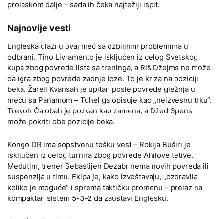
prolaskom dalje – sada ih čeka najtežiji ispit.
Najnovije vesti
Engleska ulazi u ovaj meč sa ozbiljnim problemima u
odbrani. Tino Livramento je isključen iz celog Svetskog
kupa zbog povrede lista sa treninga, a Riš Džejms ne može
da igra zbog povrede zadnje loze. To je kriza na poziciji
beka. Žarell Kvansah je upitan posle povrede gležnja u
meču sa Panamom – Tuhel ga opisuje kao „neizvesnu trku“.
Trevoh Čalobah je pozvan kao zamena, a Džed Spens
može pokriti obe pozicije beka.
Kongo DR ima sopstvenu tešku vest – Rokija Buširi je
isključen iz celog turnira zbog povrede Ahilove tetive.
Međutim, trener Sebastijen Dezabr nema novih povreda ili
suspenzija u timu. Ekipa je, kako izveštavaju, „ozdravila
koliko je moguće“ i sprema taktičku promenu – prelaz na
kompaktan sistem 5-3-2 da zaustavi Englesku.