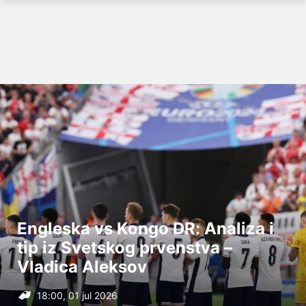
Engleska vs Kongo DR: Analiza i
tip iz Svetskog prvenstva –
Vladica Aleksov
18:00, 01 jul 2026