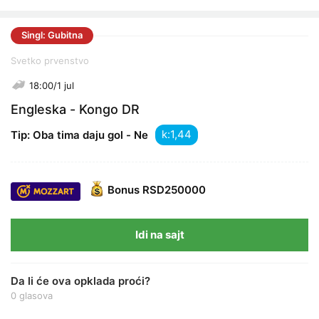
Singl: Gubitna
Svetko prvenstvo
18:00/1 jul
Engleska - Kongo DR
k:
Tip: Oba tima daju gol - Ne
Bonus
RSD250000
Idi na sajt
Da li će ova opklada proći?
0 glasova