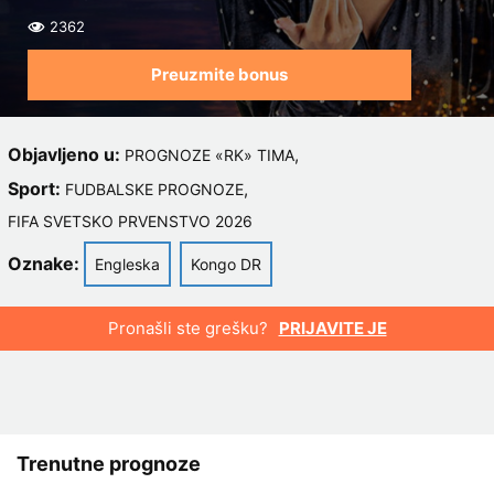
2362
Preuzmite bonus
Objavljeno u:
,
PROGNOZE «RK» TIMA
Sport:
,
FUDBALSKE PROGNOZE
FIFA SVETSKO PRVENSTVO 2026
Oznake:
Engleska
Kongo DR
Pronašli ste grešku?
PRIJAVITE JE
Trenutne prognoze