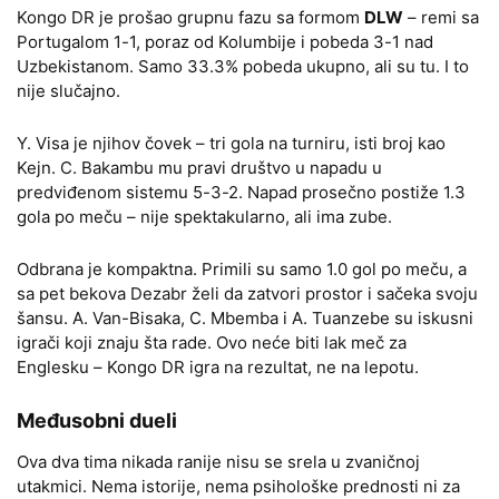
Kongo DR je prošao grupnu fazu sa formom
DLW
– remi sa
Portugalom 1-1, poraz od Kolumbije i pobeda 3-1 nad
Uzbekistanom. Samo 33.3% pobeda ukupno, ali su tu. I to
nije slučajno.
Y. Visa je njihov čovek – tri gola na turniru, isti broj kao
Kejn. C. Bakambu mu pravi društvo u napadu u
predviđenom sistemu 5-3-2. Napad prosečno postiže 1.3
gola po meču – nije spektakularno, ali ima zube.
Odbrana je kompaktna. Primili su samo 1.0 gol po meču, a
sa pet bekova Dezabr želi da zatvori prostor i sačeka svoju
šansu. A. Van-Bisaka, C. Mbemba i A. Tuanzebe su iskusni
igrači koji znaju šta rade. Ovo neće biti lak meč za
Englesku – Kongo DR igra na rezultat, ne na lepotu.
Međusobni dueli
Ova dva tima nikada ranije nisu se srela u zvaničnoj
utakmici. Nema istorije, nema psihološke prednosti ni za