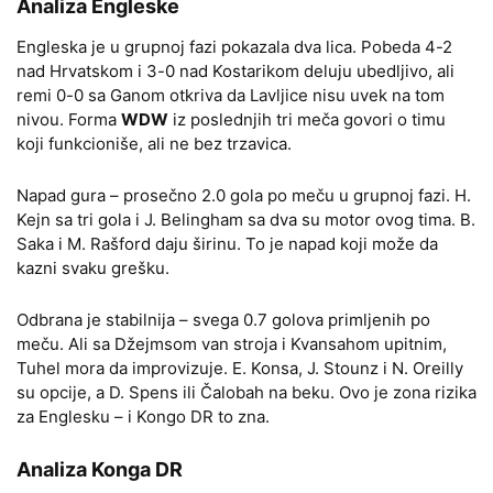
Analiza Engleske
Engleska je u grupnoj fazi pokazala dva lica. Pobeda 4-2
nad Hrvatskom i 3-0 nad Kostarikom deluju ubedljivo, ali
remi 0-0 sa Ganom otkriva da Lavljice nisu uvek na tom
nivou. Forma
WDW
iz poslednjih tri meča govori o timu
koji funkcioniše, ali ne bez trzavica.
Napad gura – prosečno 2.0 gola po meču u grupnoj fazi. H.
Kejn sa tri gola i J. Belingham sa dva su motor ovog tima. B.
Saka i M. Rašford daju širinu. To je napad koji može da
kazni svaku grešku.
Odbrana je stabilnija – svega 0.7 golova primljenih po
meču. Ali sa Džejmsom van stroja i Kvansahom upitnim,
Tuhel mora da improvizuje. E. Konsa, J. Stounz i N. Oreilly
su opcije, a D. Spens ili Čalobah na beku. Ovo je zona rizika
za Englesku – i Kongo DR to zna.
Analiza Konga DR