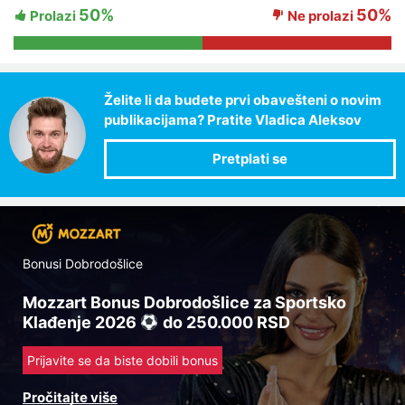
50%
50%
Prolazi
Ne prolazi
Želite li da budete prvi obavešteni o novim
publikacijama? Pratite Vladica Aleksov
Bonusi Dobrodošlice
Mozzart Bonus Dobrodošlice za Sportsko
Klađenje 2026
do 250.000 RSD
Prijavite se da biste dobili bonus