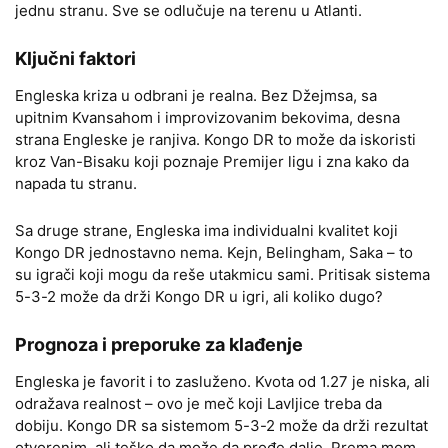
jednu stranu. Sve se odlučuje na terenu u Atlanti.
Ključni faktori
Engleska kriza u odbrani je realna. Bez Džejmsa, sa
upitnim Kvansahom i improvizovanim bekovima, desna
strana Engleske je ranjiva. Kongo DR to može da iskoristi
kroz Van-Bisaku koji poznaje Premijer ligu i zna kako da
napada tu stranu.
Sa druge strane, Engleska ima individualni kvalitet koji
Kongo DR jednostavno nema. Kejn, Belingham, Saka – to
su igrači koji mogu da reše utakmicu sami. Pritisak sistema
5-3-2 može da drži Kongo DR u igri, ali koliko dugo?
Prognoza i preporuke za klađenje
Engleska je favorit i to zasluženo. Kvota od 1.27 je niska, ali
odražava realnost – ovo je meč koji Lavljice treba da
dobiju. Kongo DR sa sistemom 5-3-2 može da drži rezultat
otvorenim, ali teško da može da prođe dalje. Prema mom