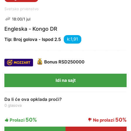
Svetsko prvenstvo
18:00/1 jul
Engleska - Kongo DR
k:
Tip: Broj golova - Ispod 2.5
Bonus
RSD250000
Idi na sajt
Da li će ova opklada proći?
0 glasova
50%
50%
Prolazi
Ne prolazi