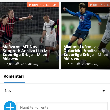
PROGNOZE «RK» TIMA
PROGNOZE «RK»
Mačva vs IMT Novi
Mladost Lučani vs
Beograd: Analiza i tip iz
Čukarički: Analiza i tip iz
Superlige Srbije – Miloš
Superlige Srbije – Miloš
Mitrović
Mitrović
K:
K:
20:00/09 avg
21:00/09 avg
Komentari
Novi