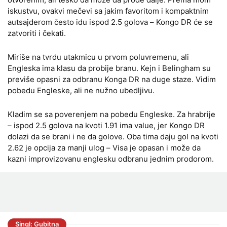
iskustvu, ovakvi mečevi sa jakim favoritom i kompaktnim
autsajderom često idu ispod 2.5 golova – Kongo DR će se
zatvoriti i čekati.
Miriše na tvrdu utakmicu u prvom poluvremenu, ali
Engleska ima klasu da probije branu. Kejn i Belingham su
previše opasni za odbranu Konga DR na duge staze. Vidim
pobedu Engleske, ali ne nužno ubedljivu.
Kladim se sa poverenjem na pobedu Engleske. Za hrabrije
– ispod 2.5 golova na kvoti 1.91 ima value, jer Kongo DR
dolazi da se brani i ne da golove. Oba tima daju gol na kvoti
2.62 je opcija za manji ulog – Visa je opasan i može da
kazni improvizovanu englesku odbranu jednim prodorom.
Singl: Gubitna