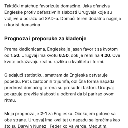
Taktički matchup favorizuje domaćine. Jaka ofanziva
Engleske protiv defanzivnih slabosti Urugvaja koje su
vidljive u porazu od SAD-a. Domaći teren dodatno naginje
u korist domaćina.
Prognoza i preporuke za klađenje
Prema kladionicama, Engleska je jasan favorit sa kvotom
od
1.50
. Urugvaj ima kvotu
6.50
, dok je remi na
4.20
. Ove
kvote odražavaju realnu razliku u kvalitetu i formi.
Gledajući statistiku, smatram da Engleska ostvaruje
pobedu. Pet uzastopnih trijumfa, odlična forma napada i
prednost domaćeg terena su presudni faktori. Urugvaj
pokazuje previše slabosti u odbrani da bi parirao ovom
ritmu.
Moja prognoza je
2-1
za Englesku. Očekujem golove sa
obe strane. Urugvaj ima kvalitet u napadu sa igračima kao
što su Darwin Nunez i Federiko Valverde. Međutim,