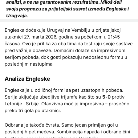
analizi, a ne na garantovanim rezultatima. Miloš deli
svoju prognozu za prijateljski susret između Engleske i
Urugvaja.
Engleska dočekuje Urugvaj na Vembliju u prijateljskoj
utakmici 27. marta 2026. godine sa početkom u 21:45
časova. Ovo je prilika za oba tima da testiraju svoje sastave
pred važnije obaveze. Domaćini dolaze sa impresivnom
serijom pobeda, dok gosti pokazuju nedoslednu formu u
poslednjim nastupima.
Analiza Engleske
Engleska je u odličnoj formi sa pet uzastopnih pobeda.
Serija uključuje ubedljive trijumfe kao što su
5-0
protiv
Letonije i Srbije. Ofanzivna moć je impresivna – prosečno
preko tri gola po utakmici.
Odbrana je takođe čvrsta. Samo jedan primljen gol u
poslednjih pet mečeva. Kombinacija napada i odbrane čini