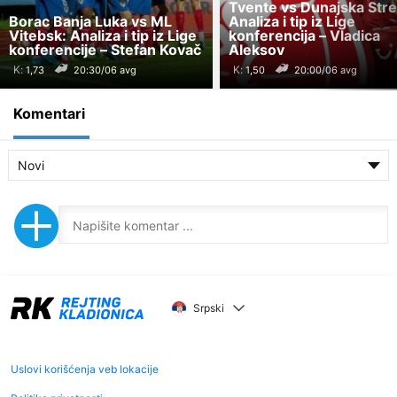
Tvente vs Dunajska Stre
Borac Banja Luka vs ML
Analiza i tip iz Lige
Vitebsk: Analiza i tip iz Lige
konferencija – Vladica
konferencije – Stefan Kovač
Aleksov
K:
K:
20:30/06 avg
20:00/06 avg
Komentari
Novi
Srpski
Uslovi korišćenja veb lokacije