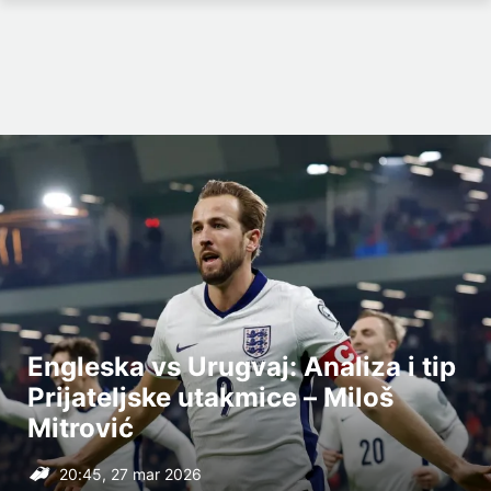
Engleska vs Urugvaj: Analiza i tip
Prijateljske utakmice – Miloš
Mitrović
20:45, 27 mar 2026