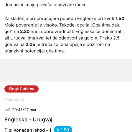
domaćini imaju previše ofanzivne moći.
Za klađenje preporučujem pobedu Engleske pri kvoti
1.50
.
Moje poverenje je visoko. Takođe, opcija „Oba tima daju
gol“ na
2.20
nudi dobru vrednost. Engleska će dominirati,
ali Urugvaj ima kvalitet da odgovori sa golom. Preko 2.5
golova na
2.05
je treća solidna opcija s obzirom na
ofanzivni potencijal oba tima.
Singl: Gubitna
Prijateljska
20:45/27 mar
Engleska - Urugvaj
k:
Tip: Konačan ishod - 1