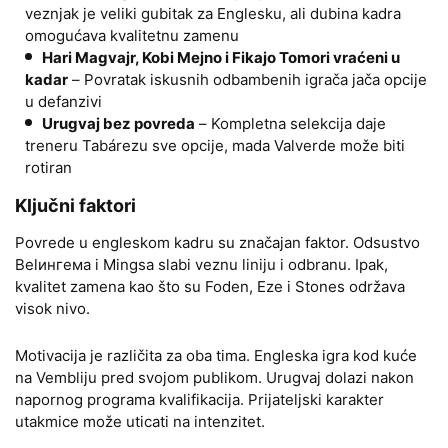
veznjak je veliki gubitak za Englesku, ali dubina kadra
omogućava kvalitetnu zamenu
Hari Magvajr, Kobi Mejno i Fikajo Tomori vraćeni u
kadar
– Povratak iskusnih odbambenih igrača jača opcije
u defanzivi
Urugvaj bez povreda
– Kompletna selekcija daje
treneru Tabárezu sve opcije, mada Valverde može biti
rotiran
Ključni faktori
Povrede u engleskom kadru su značajan faktor. Odsustvo
Belингема i Mingsa slabi veznu liniju i odbranu. Ipak,
kvalitet zamena kao što su Foden, Eze i Stones održava
visok nivo.
Motivacija je različita za oba tima. Engleska igra kod kuće
na Vembliju pred svojom publikom. Urugvaj dolazi nakon
napornog programa kvalifikacija. Prijateljski karakter
utakmice može uticati na intenzitet.