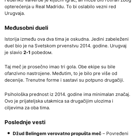
opterećenja u Real Madridu. To bi oslabilo vezni red
Urugvaja.
Međusobni dueli
Istorija između ova dva tima je oskudna. Jedini zabeleženi
duel bio je na Svetskom prvenstvu 2014. godine. Urugvaj
je slavio
2-1
pobedом.
Taj meč je prosečno imao tri gola. Obe ekipe su bile
ofanzivno nastrojene. Međutim, to je bilo pre više od
decenije. Trenutne forme i sastavi su potpuno drugačiji.
Psihološka prednost iz 2014. godine ima minimalan značaj.
Ovo je prijateljska utakmica sa drugačijim ulozima i
ciljevima za oba tima.
Poslednje vesti
Džud Belingem verovatno propušta meč
– Povređeni