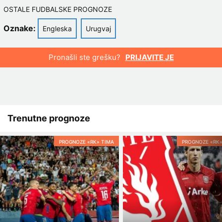
OSTALE FUDBALSKE PROGNOZE
Oznake:
Engleska
Urugvaj
Pronašli ste grešku?
PRIJAVITE JE
Trenutne prognoze
PROGNOZE «RK» TIMA
PROGNOZE «RK»