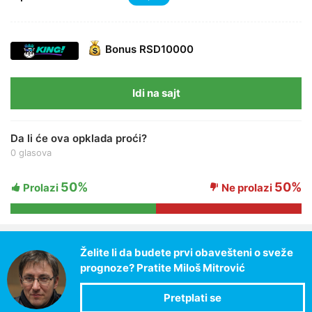
Bonus
RSD10000
Idi na sajt
Da li će ova opklada proći?
0 glasova
50%
50%
Prolazi
Ne prolazi
Želite li da budete prvi obavešteni o sveže
prognoze? Pratite Miloš Mitrović