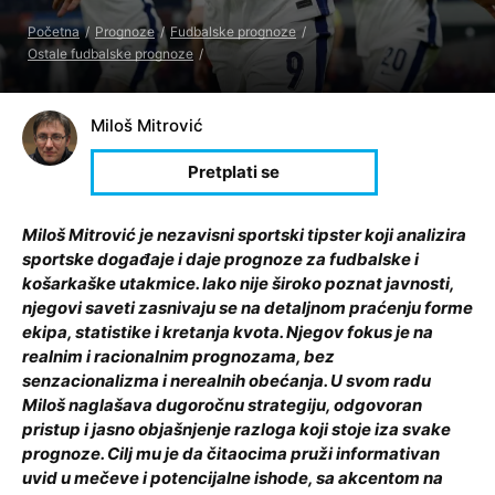
Početna
Prognoze
Fudbalske prognoze
Ostale fudbalske prognoze
Miloš Mitrović
Miloš Mitrović je nezavisni sportski tipster koji analizira
sportske događaje i daje prognoze za fudbalske i
košarkaške utakmice. Iako nije široko poznat javnosti,
njegovi saveti zasnivaju se na detaljnom praćenju forme
ekipa, statistike i kretanja kvota. Njegov fokus je na
realnim i racionalnim prognozama, bez
senzacionalizma i nerealnih obećanja. U svom radu
Miloš naglašava dugoročnu strategiju, odgovoran
pristup i jasno objašnjenje razloga koji stoje iza svake
prognoze. Cilj mu je da čitaocima pruži informativan
uvid u mečeve i potencijalne ishode, sa akcentom na