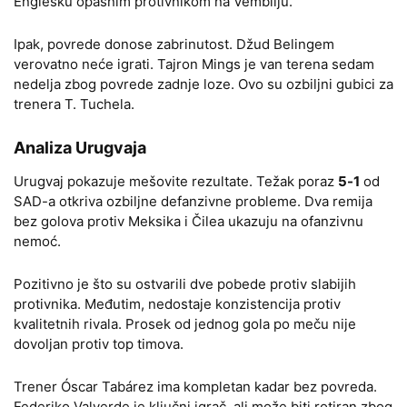
Englesku opasnim protivnikom na Vembliju.
Ipak, povrede donose zabrinutost. Džud Belingem
verovatno neće igrati. Tajron Mings je van terena sedam
nedelja zbog povrede zadnje loze. Ovo su ozbiljni gubici za
trenera T. Tuchela.
Analiza Urugvaja
Urugvaj pokazuje mešovite rezultate. Težak poraz
5-1
od
SAD-a otkriva ozbiljne defanzivne probleme. Dva remija
bez golova protiv Meksika i Čilea ukazuju na ofanzivnu
nemoć.
Pozitivno je što su ostvarili dve pobede protiv slabijih
protivnika. Međutim, nedostaje konzistencija protiv
kvalitetnih rivala. Prosek od jednog gola po meču nije
dovoljan protiv top timova.
Trener Óscar Tabárez ima kompletan kadar bez povreda.
Federiko Valverde je ključni igrač, ali može biti rotiran zbog