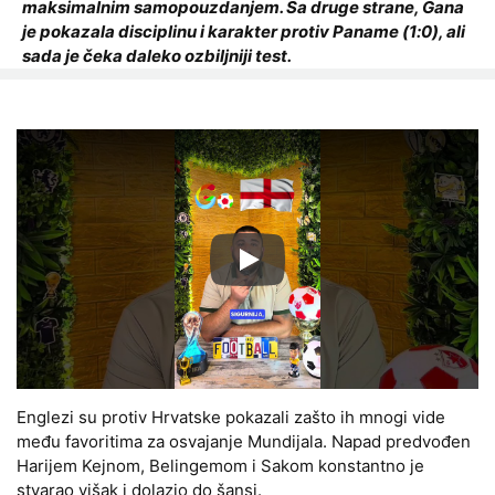
maksimalnim samopouzdanjem. Sa druge strane, Gana
je pokazala disciplinu i karakter protiv Paname (1:0), ali
sada je čeka daleko ozbiljniji test.
Запустить видео
Englezi su protiv Hrvatske pokazali zašto ih mnogi vide
među favoritima za osvajanje Mundijala. Napad predvođen
Harijem Kejnom, Belingemom i Sakom konstantno je
stvarao višak i dolazio do šansi.