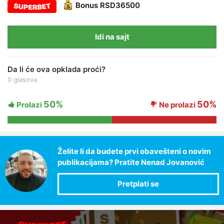
Bonus
RSD36500
Idi na sajt
Da li će ova opklada proći?
0 glasova
50%
50%
Prolazi
Ne prolazi
Želite li da budete prvi obavešteni o novim
publikacijama? Pratite Nenad Jovanović