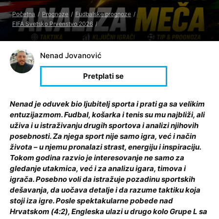
Početna
Prognoze
Fudbalske prognoze
FIFA Svetsko Prvenstvo 2026
Nenad Jovanović
Nenad je oduvek bio ljubitelj sporta i prati ga sa velikim
entuzijazmom. Fudbal, košarka i tenis su mu najbliži, ali
uživa i u istraživanju drugih sportova i analizi njihovih
posebnosti. Za njega sport nije samo igra, već i način
života – u njemu pronalazi strast, energiju i inspiraciju.
Tokom godina razvio je interesovanje ne samo za
gledanje utakmica, već i za analizu igara, timova i
igrača. Posebno voli da istražuje pozadinu sportskih
dešavanja, da uočava detalje i da razume taktiku koja
stoji iza igre. Posle spektakularne pobede nad
Hrvatskom (4:2), Engleska ulazi u drugo kolo Grupe L sa