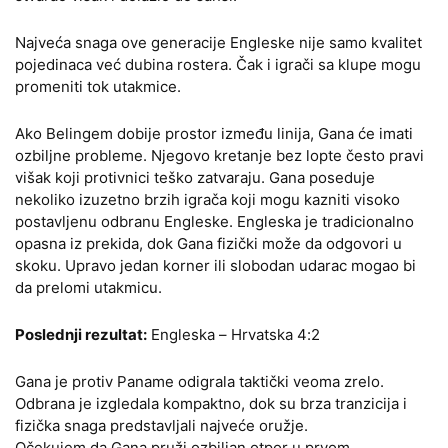
Najveća snaga ove generacije Engleske nije samo kvalitet
pojedinaca već dubina rostera. Čak i igrači sa klupe mogu
promeniti tok utakmice.
Ako Belingem dobije prostor između linija, Gana će imati
ozbiljne probleme. Njegovo kretanje bez lopte često pravi
višak koji protivnici teško zatvaraju. Gana poseduje
nekoliko izuzetno brzih igrača koji mogu kazniti visoko
postavljenu odbranu Engleske. Engleska je tradicionalno
opasna iz prekida, dok Gana fizički može da odgovori u
skoku. Upravo jedan korner ili slobodan udarac mogao bi
da prelomi utakmicu.
Poslednji rezultat:
Engleska – Hrvatska 4:2
Gana je protiv Paname odigrala taktički veoma zrelo.
Odbrana je izgledala kompaktno, dok su brza tranzicija i
fizička snaga predstavljali najveće oružje.
Očekujem da Gana pruži ozbiljan otpor u prvom