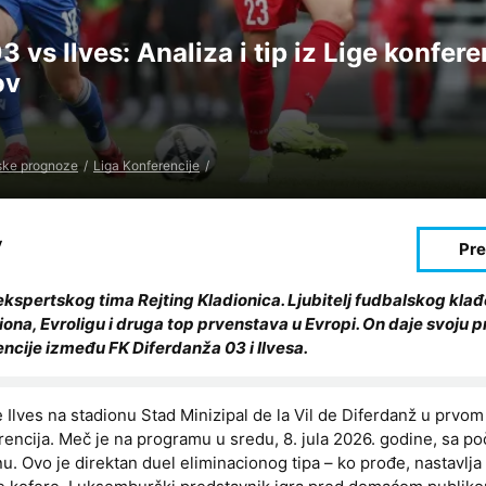
 vs Ilves: Analiza i tip iz Lige konfere
ov
ske prognoze
Liga Konferencije
v
ekspertskog tima Rejting Kladionica. Ljubitelj fudbalskog klađ
iona, Evroligu i druga top prvenstava u Evropi. On daje svoju 
ncije između FK Diferdanža 03 i Ilvesa.
Ilves na stadionu Stad Minizipal de la Vil de Diferdanž u prvom
ferencija. Meč je na programu u sredu, 8. jula 2026. godine, sa p
 Ovo je direktan duel eliminacionog tipa – ko prođe, nastavlja