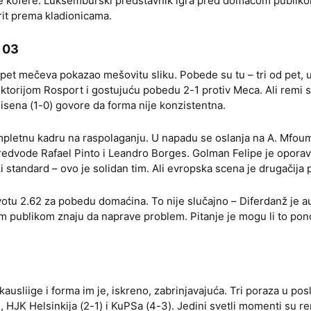
je kofere. Luksemburški predstavnik igra pred domaćom publikom,
orit prema kladionicama.
 03
 pet mečeva pokazao mešovitu sliku. Pobede su tu – tri od pet, u
Viktorijom Rosport i gostujuću pobedu 2-1 protiv Meca. Ali remi
Bisena (1-0) govore da forma nije konzistentna.
pletnu kadru na raspolaganju. U napadu se oslanja na A. Mfou
edvode Rafael Pinto i Leandro Borges. Golman Felipe je oporavl
standard – ovo je solidan tim. Ali evropska scena je drugačija p
votu 2.62 za pobedu domaćina. To nije slučajno – Diferdanž je au
 publikom znaju da naprave problem. Pitanje je mogu li to pono
kkausliige i forma im je, iskreno, zabrinjavajuća. Tri poraza u pos
, HJK Helsinkija (2-1) i KuPSa (4-3). Jedini svetli momenti su r