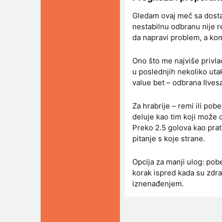
Gledam ovaj meč sa dosta p
nestabilnu odbranu nije
da napravi problem, a ko
Ono što me najviše privlač
u poslednjih nekoliko uta
value bet – odbrana Ilvesa
Za hrabrije – remi ili pob
deluje kao tim koji može d
Preko 2.5 golova kao prate
pitanje s koje strane.
Opcija za manji ulog: pobe
korak ispred kada su zdra
iznenađenjem.