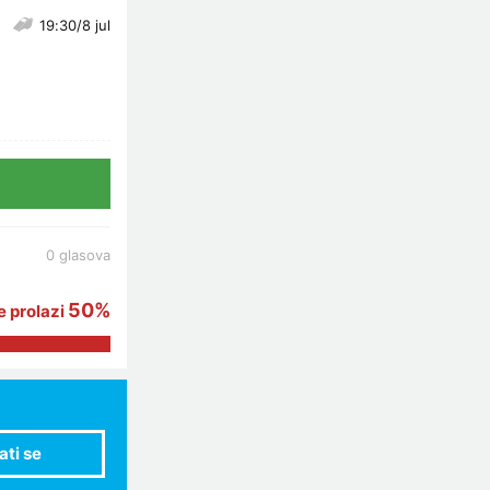
19:30/8 jul
0 glasova
50%
 prolazi