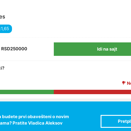
ves
:
RSD250000
Idi na sajt
ći?
Ne
 da budete prvi obavešteni o novim
jama? Pratite Vladica Aleksov