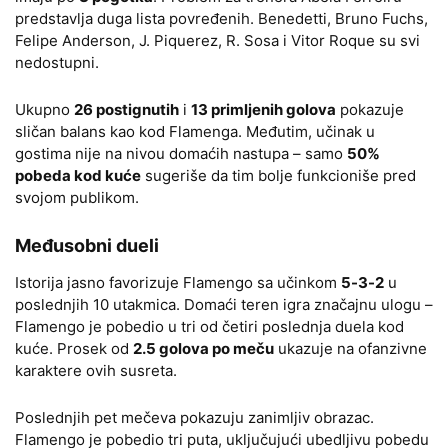
predstavlja duga lista povređenih. Benedetti, Bruno Fuchs,
Felipe Anderson, J. Piquerez, R. Sosa i Vitor Roque su svi
nedostupni.
Ukupno
26 postignutih
i
13 primljenih golova
pokazuje
sličan balans kao kod Flamenga. Međutim, učinak u
gostima nije na nivou domaćih nastupa – samo
50%
pobeda kod kuće
sugeriše da tim bolje funkcioniše pred
svojom publikom.
Međusobni dueli
Istorija jasno favorizuje Flamengo sa učinkom
5-3-2
u
poslednjih 10 utakmica. Domaći teren igra značajnu ulogu –
Flamengo je pobedio u tri od četiri poslednja duela kod
kuće. Prosek od
2.5 golova po meču
ukazuje na ofanzivne
karaktere ovih susreta.
Poslednjih pet mečeva pokazuju zanimljiv obrazac.
Flamengo je pobedio tri puta, uključujući ubedljivu pobedu