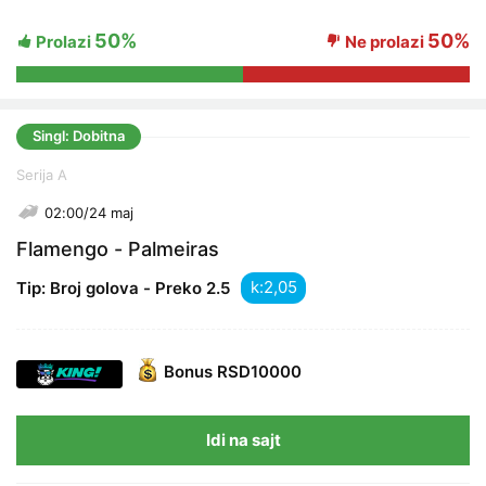
50%
50%
Prolazi
Ne prolazi
Singl: Dobitna
Serija A
02:00/24 maj
Flamengo - Palmeiras
k:
Tip: Broj golova - Preko 2.5
Bonus
RSD10000
Idi na sajt