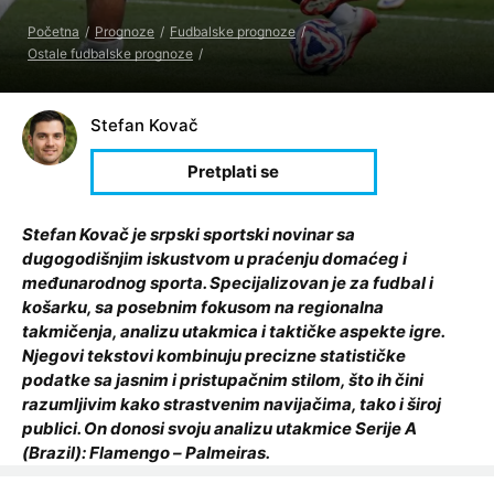
Početna
Prognoze
Fudbalske prognoze
Ostale fudbalske prognoze
Stefan Kovač
Stefan Kovač je srpski sportski novinar sa
dugogodišnjim iskustvom u praćenju domaćeg i
međunarodnog sporta. Specijalizovan je za fudbal i
košarku, sa posebnim fokusom na regionalna
takmičenja, analizu utakmica i taktičke aspekte igre.
Njegovi tekstovi kombinuju precizne statističke
podatke sa jasnim i pristupačnim stilom, što ih čini
razumljivim kako strastvenim navijačima, tako i široj
publici. On donosi svoju analizu utakmice Serije A
(Brazil): Flamengo – Palmeiras.