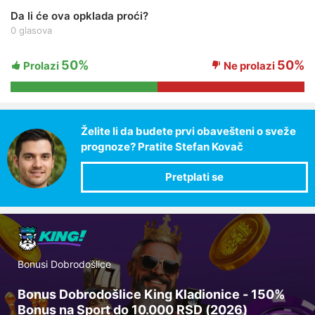
Da li će ova opklada proći?
0 glasova
50%
50%
Prolazi
Ne prolazi
Želite li da budete prvi obavešteni o sveže
prognoze? Pratite Stefan Kovač
Bonusi Dobrodošlice
Bonus Dobrodošlice King Kladionice - 150%
Bonus na Sport do 10.000 RSD (2026)