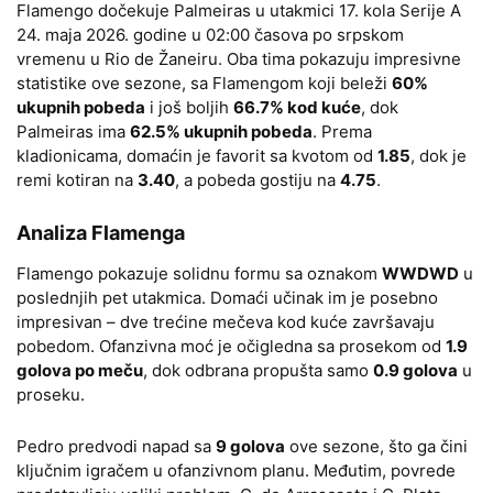
Flamengo dočekuje Palmeiras u utakmici 17. kola Serije A
24. maja 2026. godine u 02:00 časova po srpskom
vremenu u Rio de Žaneiru. Oba tima pokazuju impresivne
statistike ove sezone, sa Flamengom koji beleži
60%
ukupnih pobeda
i još boljih
66.7% kod kuće
, dok
Palmeiras ima
62.5% ukupnih pobeda
. Prema
kladionicama, domaćin je favorit sa kvotom od
1.85
, dok je
remi kotiran na
3.40
, a pobeda gostiju na
4.75
.
Analiza Flamenga
Flamengo pokazuje solidnu formu sa oznakom
WWDWD
u
poslednjih pet utakmica. Domaći učinak im je posebno
impresivan – dve trećine mečeva kod kuće završavaju
pobedom. Ofanzivna moć je očigledna sa prosekom od
1.9
golova po meču
, dok odbrana propušta samo
0.9 golova
u
proseku.
Pedro predvodi napad sa
9 golova
ove sezone, što ga čini
ključnim igračem u ofanzivnom planu. Međutim, povrede