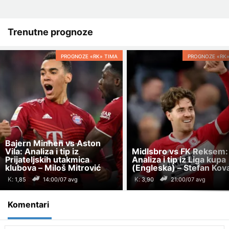
Trenutne prognoze
PROGNOZE «RK» TIMA
PROGNOZE «RK»
Bajern Minhen vs Aston
Vila: Analiza i tip iz
Midlsbro vs FK Reksem:
Prijateljskih utakmica
Analiza i tip iz Liga kupa
klubova – Miloš Mitrović
(Engleska) – Stefan Kov
K:
K:
14:00/07 avg
21:00/07 avg
Komentari