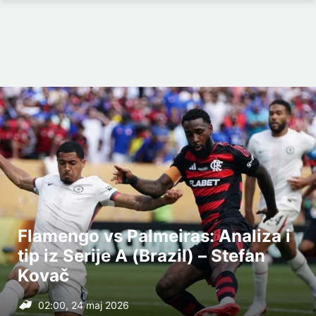
Flamengo vs Palmeiras: Analiza i
tip iz Serije A (Brazil) – Stefan
Kovač
02:00, 24 maj 2026