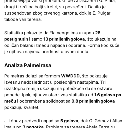
predstavljaju veliki problem. G. de Arrascaeta i G. Plata,
drugi i treći najbolji strelci, su povređeni. Danilo je
suspendovan zbog crvenog kartona, dok je E. Pulgar
takođe van terena.
Statistika pokazuje da Flamengo ima ukupno
28
postignutih
i samo
13 primljenih golova
, što ukazuje na
odličan balans između napada i odbrane. Forma kod kuće
je njihova najveća prednost u ovom duelu.
Analiza Palmeirasa
Palmeiras dolazi sa formom
WWDDD
, što pokazuje
izvesnu nedoslednost u poslednjim nastupima. Tri
uzastopna remija ukazuju na poteškoće da se ostvare
pobede. Ipak, njihova ofanzivna statistika od
1.6 golova po
meču
i odbrambena solidnost sa
0.8 primljenih golova
pokazuju kvalitet.
J. López predvodi napad sa
5 golova
, dok G. Gómez i Allan
imaju po
3 pogotka
. Problem za trenera Abela Ferreiru