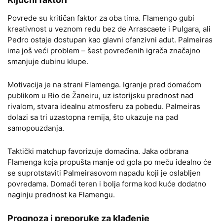
Povrede su kritičan faktor za oba tima. Flamengo gubi
kreativnost u veznom redu bez de Arrascaete i Pulgara, ali
Pedro ostaje dostupan kao glavni ofanzivni adut. Palmeiras
ima još veći problem – šest povređenih igrača značajno
smanjuje dubinu klupe.
Motivacija je na strani Flamenga. Igranje pred domaćom
publikom u Rio de Žaneiru, uz istorijsku prednost nad
rivalom, stvara idealnu atmosferu za pobedu. Palmeiras
dolazi sa tri uzastopna remija, što ukazuje na pad
samopouzdanja.
Taktički matchup favorizuje domaćina. Jaka odbrana
Flamenga koja propušta manje od gola po meču idealno će
se suprotstaviti Palmeirasovom napadu koji je oslabljen
povredama. Domaći teren i bolja forma kod kuće dodatno
naginju prednost ka Flamengu.
Prognoza i preporuke za klađenje