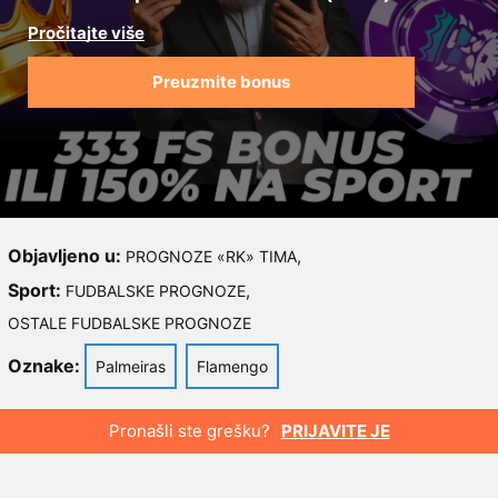
Preuzmite bonus
Objavljeno u:
,
PROGNOZE «RK» TIMA
Sport:
,
FUDBALSKE PROGNOZE
OSTALE FUDBALSKE PROGNOZE
Oznake:
Palmeiras
Flamengo
Pronašli ste grešku?
PRIJAVITE JE