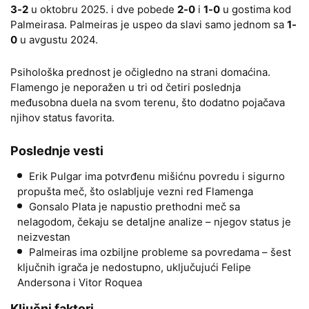
3-2
u oktobru 2025. i dve pobede
2-0
i
1-0
u gostima kod
Palmeirasa. Palmeiras je uspeo da slavi samo jednom sa
1-
0
u avgustu 2024.
Psihološka prednost je očigledno na strani domaćina.
Flamengo je neporažen u tri od četiri poslednja
međusobna duela na svom terenu, što dodatno pojačava
njihov status favorita.
Poslednje vesti
Erik Pulgar ima potvrđenu mišićnu povredu i sigurno
propušta meč, što oslabljuje vezni red Flamenga
Gonsalo Plata je napustio prethodni meč sa
nelagodom, čekaju se detaljne analize – njegov status je
neizvestan
Palmeiras ima ozbiljne probleme sa povredama – šest
ključnih igrača je nedostupno, uključujući Felipe
Andersona i Vitor Roquea
Ključni faktori