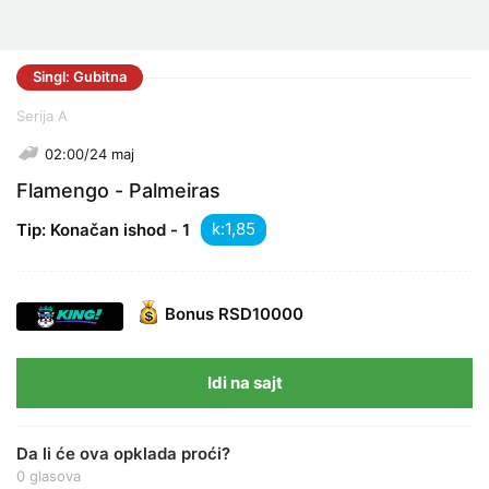
Singl: Gubitna
Serija A
02:00/24 maj
Flamengo - Palmeiras
k:
Tip: Konačan ishod - 1
Bonus
RSD10000
Idi na sajt
Da li će ova opklada proći?
0 glasova