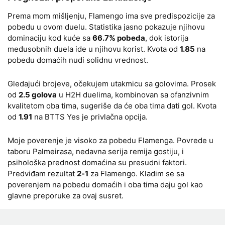
Prema mom mišljenju, Flamengo ima sve predispozicije za
pobedu u ovom duelu. Statistika jasno pokazuje njihovu
dominaciju kod kuće sa
66.7% pobeda
, dok istorija
međusobnih duela ide u njihovu korist. Kvota od
1.85
na
pobedu domaćih nudi solidnu vrednost.
Gledajući brojeve, očekujem utakmicu sa golovima. Prosek
od
2.5 golova
u H2H duelima, kombinovan sa ofanzivnim
kvalitetom oba tima, sugeriše da će oba tima dati gol. Kvota
od
1.91
na BTTS Yes je privlačna opcija.
Moje poverenje je visoko za pobedu Flamenga. Povrede u
taboru Palmeirasa, nedavna serija remija gostiju, i
psihološka prednost domaćina su presudni faktori.
Predviđam rezultat
2-1
za Flamengo. Kladim se sa
poverenjem na pobedu domaćih i oba tima daju gol kao
glavne preporuke za ovaj susret.