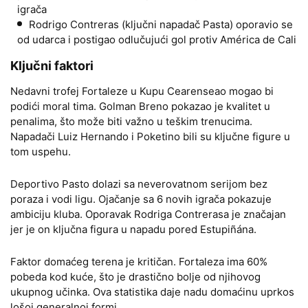
igrača
Rodrigo Contreras (ključni napadač Pasta) oporavio se
od udarca i postigao odlučujući gol protiv América de Cali
Ključni faktori
Nedavni trofej Fortaleze u Kupu Cearenseao mogao bi
podići moral tima. Golman Breno pokazao je kvalitet u
penalima, što može biti važno u teškim trenucima.
Napadači Luiz Hernando i Poketino bili su ključne figure u
tom uspehu.
Deportivo Pasto dolazi sa neverovatnom serijom bez
poraza i vodi ligu. Ojačanje sa 6 novih igrača pokazuje
ambiciju kluba. Oporavak Rodriga Contrerasa je značajan
jer je on ključna figura u napadu pored Estupiñána.
Faktor domaćeg terena je kritičan. Fortaleza ima 60%
pobeda kod kuće, što je drastično bolje od njihovog
ukupnog učinka. Ova statistika daje nadu domaćinu uprkos
lošoj generalnoj formi.