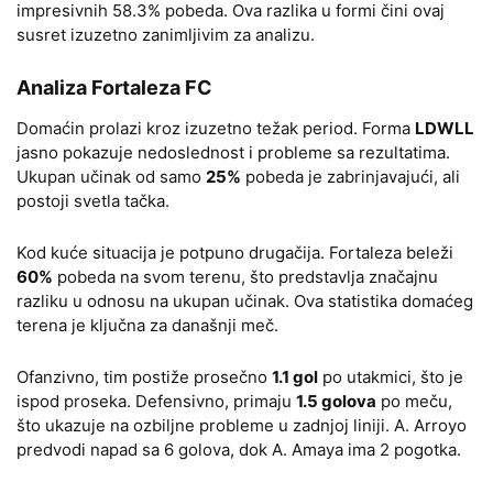
impresivnih 58.3% pobeda. Ova razlika u formi čini ovaj
susret izuzetno zanimljivim za analizu.
Analiza Fortaleza FC
Domaćin prolazi kroz izuzetno težak period. Forma
LDWLL
jasno pokazuje nedoslednost i probleme sa rezultatima.
Ukupan učinak od samo
25%
pobeda je zabrinjavajući, ali
postoji svetla tačka.
Kod kuće situacija je potpuno drugačija. Fortaleza beleži
60%
pobeda na svom terenu, što predstavlja značajnu
razliku u odnosu na ukupan učinak. Ova statistika domaćeg
terena je ključna za današnji meč.
Ofanzivno, tim postiže prosečno
1.1 gol
po utakmici, što je
ispod proseka. Defensivno, primaju
1.5 golova
po meču,
što ukazuje na ozbiljne probleme u zadnjoj liniji. A. Arroyo
predvodi napad sa 6 golova, dok A. Amaya ima 2 pogotka.