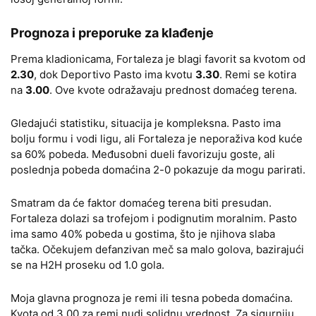
Prognoza i preporuke za klađenje
Prema kladionicama, Fortaleza je blagi favorit sa kvotom od
2.30
, dok Deportivo Pasto ima kvotu
3.30
. Remi se kotira
na
3.00
. Ove kvote odražavaju prednost domaćeg terena.
Gledajući statistiku, situacija je kompleksna. Pasto ima
bolju formu i vodi ligu, ali Fortaleza je neporaživa kod kuće
sa 60% pobeda. Međusobni dueli favorizuju goste, ali
poslednja pobeda domaćina 2-0 pokazuje da mogu parirati.
Smatram da će faktor domaćeg terena biti presudan.
Fortaleza dolazi sa trofejom i podignutim moralnim. Pasto
ima samo 40% pobeda u gostima, što je njihova slaba
tačka. Očekujem defanzivan meč sa malo golova, bazirajući
se na H2H proseku od 1.0 gola.
Moja glavna prognoza je remi ili tesna pobeda domaćina.
Kvota od 3.00 za remi nudi solidnu vrednost. Za sigurniju