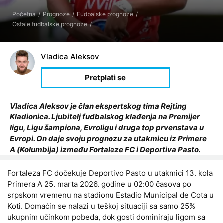
Početna
Prognoze
Fudbalske prognoze
Ostale fudbalske prognoze
Vladica Aleksov
Vladica Aleksov je član ekspertskog tima Rejting
Kladionica. Ljubitelj fudbalskog klađenja na Premijer
ligu, Ligu šampiona, Evroligu i druga top prvenstava u
Evropi. On daje svoju prognozu za utakmicu iz Primere
A (Kolumbija) između Fortaleze FC i Deportiva Pasto.
Fortaleza FC dočekuje Deportivo Pasto u utakmici 13. kola
Primera A 25. marta 2026. godine u 02:00 časova po
srpskom vremenu na stadionu Estadio Municipal de Cota u
Koti. Domaćin se nalazi u teškoj situaciji sa samo 25%
ukupnim učinkom pobeda, dok gosti dominiraju ligom sa