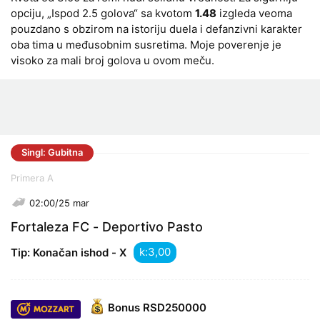
opciju, „Ispod 2.5 golova“ sa kvotom
1.48
izgleda veoma
pouzdano s obzirom na istoriju duela i defanzivni karakter
oba tima u međusobnim susretima. Moje poverenje je
visoko za mali broj golova u ovom meču.
Singl: Gubitna
Primera A
02:00/25 mar
Fortaleza FC - Deportivo Pasto
k:
Tip: Konačan ishod - X
Bonus
RSD250000