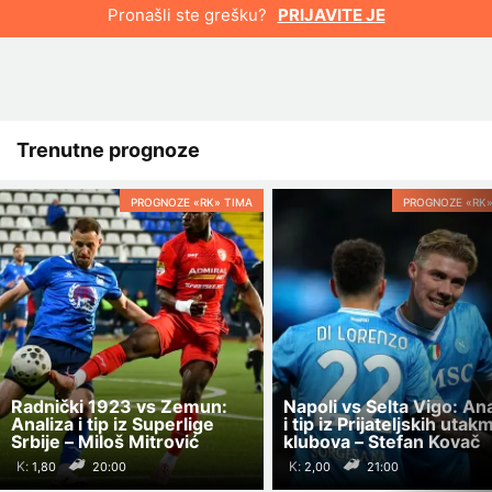
Pronašli ste grešku?
PRIJAVITE JE
Trenutne prognoze
PROGNOZE «RK» TIMA
PROGNOZE «RK»
Radnički 1923 vs Zemun:
Napoli vs Selta Vigo: Ana
Analiza i tip iz Superlige
i tip iz Prijateljskih utak
Srbije – Miloš Mitrović
klubova – Stefan Kovač
K:
K:
20:00
21:00