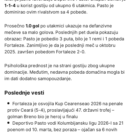
1-1-4
u korist gostiju od ukupno 6 utakmica. Pasto je
dominirao ovim rivalstvom sa 4 pobede.
Prosečno
1.0 gol
po utakmici ukazuje na defanzivne
mečeve sa malo golova. Poslednjih pet duela pokazuju
obrazac: Pasto je pobedio 3 puta, bilo je 1 remi i 1 pobeda
Fortaleze. Zanimljivo je da je poslednji meč u oktobru
2025. završen pobedom Fortaleze 2-0.
Psihološka prednost je na strani gostiju zbog ukupne
dominacije. Međutim, nedavna pobeda domaćina mogla bi
im dati dodatno samopouzdanje.
Poslednje vesti
Fortaleza je osvojila Kup Cearenseao 2026 na penale
protiv Ceará (5-4), proslavljajući 47. državni trofej –
golman Breno bio je heroj u finalu
Deportivo Pasto vodi Kolumbijansku ligu 2026-I sa 21
poenom od 10. marta, bez poraza – ojačan sa 6 novih