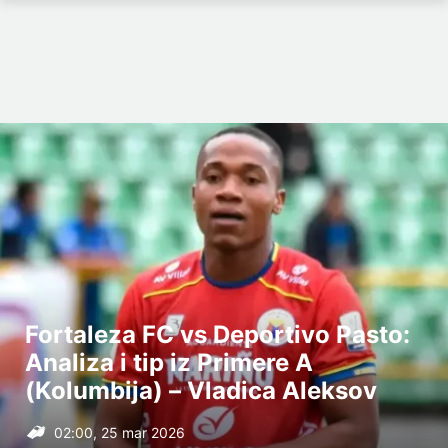
Fortaleza FC vs Deportivo Pasto:
Analiza i tip iz Primere A
(Kolumbija) – Vladica Aleksov
02:00, 25 mar 2026