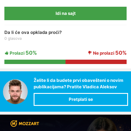
Idi na sajt
Da li će ova opklada proći?
0 glasova
50%
50%
Prolazi
Ne prolazi
Želite li da budete prvi obavešteni o novim
publikacijama? Pratite Vladica Aleksov