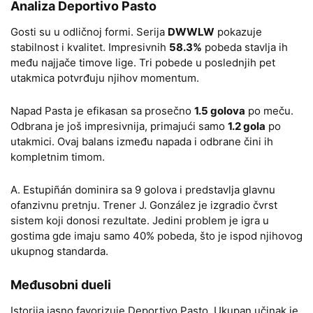
Analiza Deportivo Pasto
Gosti su u odličnoj formi. Serija
DWWLW
pokazuje
stabilnost i kvalitet. Impresivnih
58.3%
pobeda stavlja ih
među najjače timove lige. Tri pobede u poslednjih pet
utakmica potvrđuju njihov momentum.
Napad Pasta je efikasan sa prosečno
1.5 golova
po meču.
Odbrana je još impresivnija, primajući samo
1.2 gola
po
utakmici. Ovaj balans između napada i odbrane čini ih
kompletnim timom.
A. Estupiñán dominira sa 9 golova i predstavlja glavnu
ofanzivnu pretnju. Trener J. González je izgradio čvrst
sistem koji donosi rezultate. Jedini problem je igra u
gostima gde imaju samo 40% pobeda, što je ispod njihovog
ukupnog standarda.
Međusobni dueli
Istorija jasno favorizuje Deportivo Pasto. Ukupan učinak je