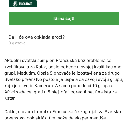
Idi na sajt!
Da li će ova opklada proći?
0 glasova
Aktuelni svetski šampion Francuska bez problema se
kvalifikovala za Katar, posle pobede u svojoj kvalifikacionoj
grupi. Međutim, Obala Slonovače je izostavljena za drugo
Svetsko prvenstvo pošto nije uspela da osvoji svoju grupu,
koju je osvojio Kamerun. A samo pobednici 10 grupa u
Africi sada će igrati u 5 plej-ofa i odrediti pet finalista za
Katar.
Dakle, u ovom trenutku Francuska će zagrejati za Svetsko
prvenstvo, dok afrički tim može da eksperimentiše.