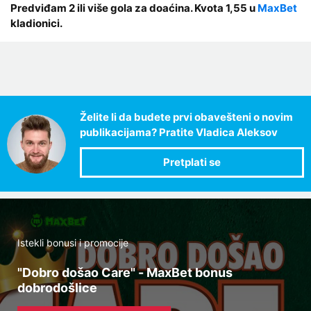
Predviđam 2 ili više gola za doaćina. Kvota 1,55 u
MaxBet
kladionici.
Želite li da budete prvi obavešteni o novim
publikacijama? Pratite Vladica Aleksov
Istekli bonusi i promocije
"Dobro došao Care" - MaxBet bonus
dobrodošlice