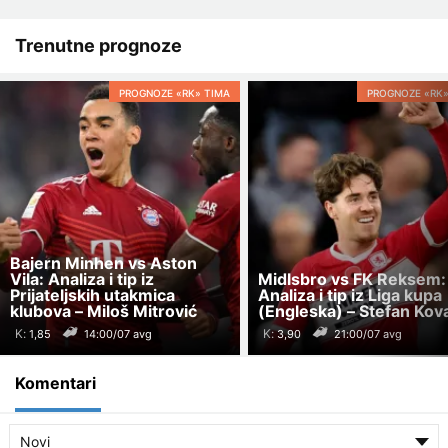
Trenutne prognoze
PROGNOZE «RK» TIMA
PROGNOZE «RK»
Bajern Minhen vs Aston
Vila: Analiza i tip iz
Midlsbro vs FK Reksem:
Prijateljskih utakmica
Analiza i tip iz Liga kupa
klubova – Miloš Mitrović
(Engleska) – Stefan Kov
K:
K:
14:00/07 avg
21:00/07 avg
Komentari
Novi