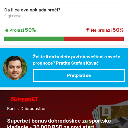
Da li će ova opklada proći?
0 glasova
50%
50%
Prolazi
Ne prolazi
Želite li da budete prvi obavešteni o sveže
prognoze? Pratite Stefan Kovač
Bonusi Dobrodošlice
Superbet bonus dobrodošlice za sportsko
klađenje - 36.000 RSD za novi start