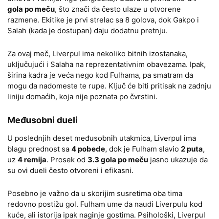
gola po meču
, što znači da često ulaze u otvorene
razmene. Ekitike je prvi strelac sa 8 golova, dok Gakpo i
Salah (kada je dostupan) daju dodatnu pretnju.
Za ovaj meč, Liverpul ima nekoliko bitnih izostanaka,
uključujući i Salaha na reprezentativnim obavezama. Ipak,
širina kadra je veća nego kod Fulhama, pa smatram da
mogu da nadomeste te rupe. Ključ će biti pritisak na zadnju
liniju domaćih, koja nije poznata po čvrstini.
Međusobni dueli
U poslednjih deset međusobnih utakmica, Liverpul ima
blagu prednost sa
4 pobede
, dok je Fulham slavio
2 puta
,
uz
4 remija
. Prosek od
3.3 gola po meču
jasno ukazuje da
su ovi dueli često otvoreni i efikasni.
Posebno je važno da u skorijim susretima oba tima
redovno postižu gol. Fulham ume da naudi Liverpulu kod
kuće, ali istorija ipak naginje gostima. Psihološki, Liverpul