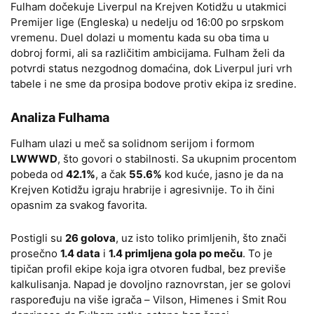
Fulham dočekuje Liverpul na Krejven Kotidžu u utakmici
Premijer lige (Engleska) u nedelju od 16:00 po srpskom
vremenu. Duel dolazi u momentu kada su oba tima u
dobroj formi, ali sa različitim ambicijama. Fulham želi da
potvrdi status nezgodnog domaćina, dok Liverpul juri vrh
tabele i ne sme da prosipa bodove protiv ekipa iz sredine.
Analiza Fulhama
Fulham ulazi u meč sa solidnom serijom i formom
LWWWD
, što govori o stabilnosti. Sa ukupnim procentom
pobeda od
42.1%
, a čak
55.6%
kod kuće, jasno je da na
Krejven Kotidžu igraju hrabrije i agresivnije. To ih čini
opasnim za svakog favorita.
Postigli su
26 golova
, uz isto toliko primljenih, što znači
prosečno
1.4 data
i
1.4 primljena gola po meču
. To je
tipičan profil ekipe koja igra otvoren fudbal, bez previše
kalkulisanja. Napad je dovoljno raznovrstan, jer se golovi
raspoređuju na više igrača – Vilson, Himenes i Smit Rou