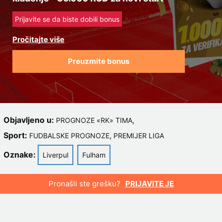
Prijavite se da biste dobili bonus
Preuzmite bonus
Objavljeno u:
,
PROGNOZE «RK» TIMA
Sport:
,
FUDBALSKE PROGNOZE
PREMIJER LIGA
Oznake:
Liverpul
Fulham
Pronašli ste grešku?
PRIJAVITE JE