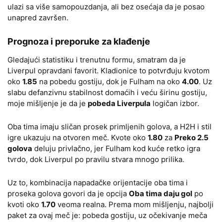
ulazi sa više samopouzdanja, ali bez osećaja da je posao
unapred završen.
Prognoza i preporuke za klađenje
Gledajući statistiku i trenutnu formu, smatram da je
Liverpul opravdani favorit. Kladionice to potvrđuju kvotom
oko
1.85
na pobedu gostiju, dok je Fulham na oko
4.00
. Uz
slabu defanzivnu stabilnost domaćih i veću širinu gostiju,
moje mišljenje je da je
pobeda Liverpula
logičan izbor.
Oba tima imaju sličan prosek primljenih golova, a H2H i stil
igre ukazuju na otvoren meč. Kvote oko
1.80
za
Preko 2.5
golova
deluju privlačno, jer Fulham kod kuće retko igra
tvrdo, dok Liverpul po pravilu stvara mnogo prilika.
Uz to, kombinacija napadačke orijentacije oba tima i
proseka golova govori da je opcija
Oba tima daju gol
po
kvoti oko
1.70
veoma realna. Prema mom mišljenju, najbolji
paket za ovaj meč je: pobeda gostiju, uz očekivanje meča