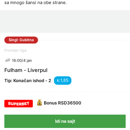
sa mnogo šansi na obe strane.
Singl: Gubitna
Premijer liga
16:00/4 jan
Fulham - Liverpul
k:
Tip: Konačan ishod - 2
Bonus
RSD36500
Idi na sajt