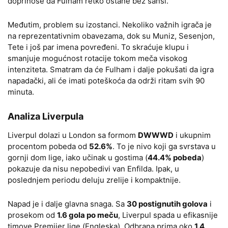
doprinose da Fulham retko ostane bez šansi.
Međutim, problem su izostanci. Nekoliko važnih igrača je
na reprezentativnim obavezama, dok su Muniz, Sesenjon,
Tete i još par imena povređeni. To skraćuje klupu i
smanjuje mogućnost rotacije tokom meča visokog
intenziteta. Smatram da će Fulham i dalje pokušati da igra
napadački, ali će imati poteškoća da održi ritam svih 90
minuta.
Analiza Liverpula
Liverpul dolazi u London sa formom
DWWWD
i ukupnim
procentom pobeda od
52.6%
. To je nivo koji ga svrstava u
gornji dom lige, iako učinak u gostima (
44.4% pobeda
)
pokazuje da nisu nepobedivi van Enfilda. Ipak, u
poslednjem periodu deluju zrelije i kompaktnije.
Napad je i dalje glavna snaga. Sa
30 postignutih golova
i
prosekom od
1.6 gola po meču
, Liverpul spada u efikasnije
timove Premijer lige (Engleska). Odbrana prima oko
1.4