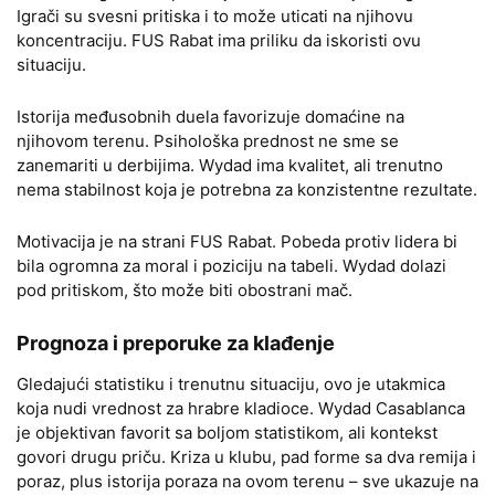
Igrači su svesni pritiska i to može uticati na njihovu
koncentraciju. FUS Rabat ima priliku da iskoristi ovu
situaciju.
Istorija međusobnih duela favorizuje domaćine na
njihovom terenu. Psihološka prednost ne sme se
zanemariti u derbijima. Wydad ima kvalitet, ali trenutno
nema stabilnost koja je potrebna za konzistentne rezultate.
Motivacija je na strani FUS Rabat. Pobeda protiv lidera bi
bila ogromna za moral i poziciju na tabeli. Wydad dolazi
pod pritiskom, što može biti obostrani mač.
Prognoza i preporuke za klađenje
Gledajući statistiku i trenutnu situaciju, ovo je utakmica
koja nudi vrednost za hrabre kladioce. Wydad Casablanca
je objektivan favorit sa boljom statistikom, ali kontekst
govori drugu priču. Kriza u klubu, pad forme sa dva remija i
poraz, plus istorija poraza na ovom terenu – sve ukazuje na