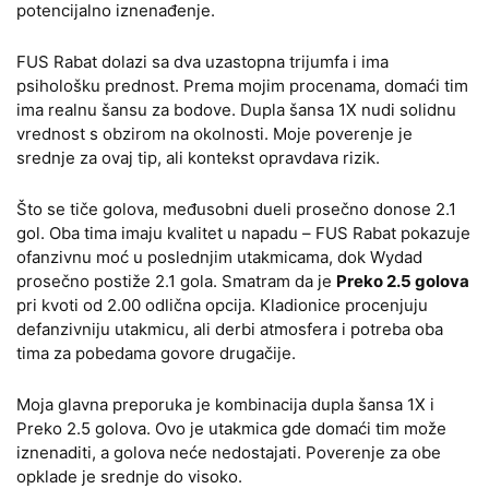
potencijalno iznenađenje.
FUS Rabat dolazi sa dva uzastopna trijumfa i ima
psihološku prednost. Prema mojim procenama, domaći tim
ima realnu šansu za bodove. Dupla šansa 1X nudi solidnu
vrednost s obzirom na okolnosti. Moje poverenje je
srednje za ovaj tip, ali kontekst opravdava rizik.
Što se tiče golova, međusobni dueli prosečno donose 2.1
gol. Oba tima imaju kvalitet u napadu – FUS Rabat pokazuje
ofanzivnu moć u poslednjim utakmicama, dok Wydad
prosečno postiže 2.1 gola. Smatram da je
Preko 2.5 golova
pri kvoti od 2.00 odlična opcija. Kladionice procenjuju
defanzivniju utakmicu, ali derbi atmosfera i potreba oba
tima za pobedama govore drugačije.
Moja glavna preporuka je kombinacija dupla šansa 1X i
Preko 2.5 golova. Ovo je utakmica gde domaći tim može
iznenaditi, a golova neće nedostajati. Poverenje za obe
opklade je srednje do visoko.