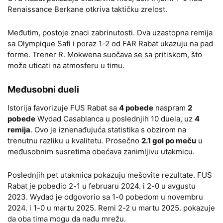
Renaissance Berkane otkriva taktičku zrelost.
Međutim, postoje znaci zabrinutosti. Dva uzastopna remija
sa Olympique Safi i poraz 1-2 od FAR Rabat ukazuju na pad
forme. Trener R. Mokwena suočava se sa pritiskom, što
može uticati na atmosferu u timu.
Međusobni dueli
Istorija favorizuje FUS Rabat sa
4 pobede
naspram
2
pobede
Wydad Casablanca u poslednjih 10 duela, uz
4
remija
. Ovo je iznenađujuća statistika s obzirom na
trenutnu razliku u kvalitetu. Prosečno
2.1 gol po meču
u
međusobnim susretima obećava zanimljivu utakmicu.
Poslednjih pet utakmica pokazuju mešovite rezultate. FUS
Rabat je pobedio 2-1 u februaru 2024. i 2-0 u avgustu
2023. Wydad je odgovorio sa 1-0 pobedom u novembru
2024. i 1-0 u martu 2025. Remi 2-2 u martu 2025. pokazuje
da oba tima mogu da nađu mrežu.