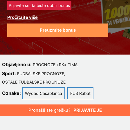
Prijavite se da biste dobili bonus
Preuzmite bonus
Objavljeno u:
,
PROGNOZE «RK» TIMA
Sport:
,
FUDBALSKE PROGNOZE
OSTALE FUDBALSKE PROGNOZE
Oznake:
Wydad Casablanca
FUS Rabat
Pronašli ste grešku?
PRIJAVITE JE