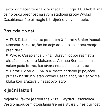
Faktor domaćeg terena igra značajnu ulogu. FUS Rabat ima
psihološku prednost na svom stadionu protiv Wydad
Casablanca, što bi moglo biti ključno u ovom duelu.
Poslednje vesti
FUS Rabat dolazi sa pobedom 3-1 protiv Union Yacoub
Mansour 6. marta, što im daje dodatno samopouzdanje
pred derbi
Wydad Casablanca u krizi: Upravni odbor razmatra
otpuštanje trenera Mohameda Aminea Benhashema
nakon pada forme, što stvara nestabilnost u klubu
Poraz 1-2 od AS FAR-a 4. marta dodatno je pojačao
pritisak na stručni štab Wydad Casablanca, sa članovima
kluba koji izražavaju nezadovoljstvo
Ključni faktori
Najvažniji faktor je trenutna kriza u Wydad Casablanca.
Vesti o mogućem otpuštanju trenera stvaraju nesigurnost.