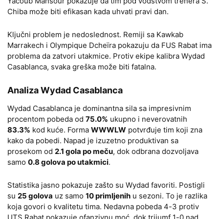
Yacoub Mansour pokazuje da tim pod vođstvom trenera S.
Chiba može biti efikasan kada uhvati pravi dan.
Ključni problem je nedoslednost. Remiji sa Kawkab
Marrakech i Olympique Dcheïra pokazuju da FUS Rabat ima
problema da zatvori utakmice. Protiv ekipe kalibra Wydad
Casablanca, svaka greška može biti fatalna.
Analiza Wydad Casablanca
Wydad Casablanca je dominantna sila sa impresivnim
procentom pobeda od
75.0%
ukupno i neverovatnih
83.3%
kod kuće. Forma
WWWLW
potvrđuje tim koji zna
kako da pobedi. Napad je izuzetno produktivan sa
prosekom od
2.1 gola po meču
, dok odbrana dozvoljava
samo
0.8 golova po utakmici
.
Statistika jasno pokazuje zašto su Wydad favoriti. Postigli
su
25 golova
uz samo
10 primljenih
u sezoni. To je razlika
koja govori o kvalitetu tima. Nedavna pobeda 4-3 protiv
UTS Rabat pokazuje ofanzivnu moć, dok trijumf 1-0 nad