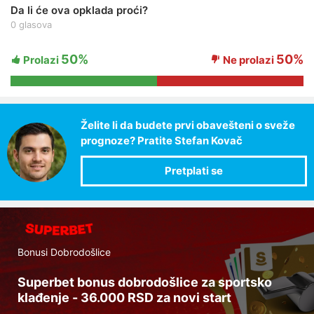
Da li će ova opklada proći?
0 glasova
50%
50%
Prolazi
Ne prolazi
Želite li da budete prvi obavešteni o sveže
prognoze? Pratite Stefan Kovač
Bonusi Dobrodošlice
Superbet bonus dobrodošlice za sportsko
klađenje - 36.000 RSD za novi start