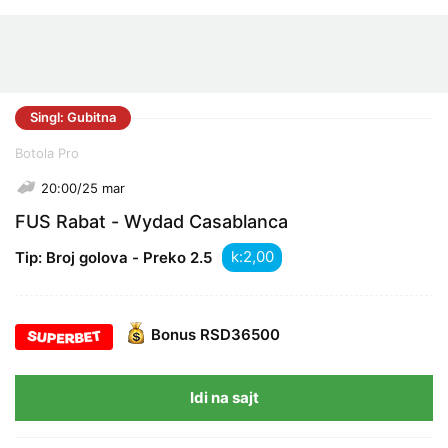
Singl: Gubitna
Botola Pro
20:00/25 mar
FUS Rabat - Wydad Casablanca
k:
Tip: Broj golova - Preko 2.5
Bonus
RSD36500
Idi na sajt