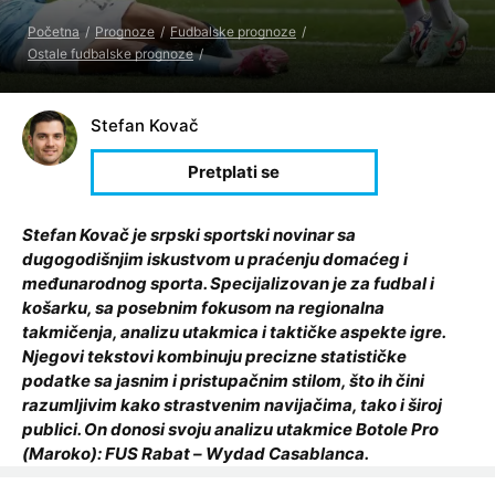
Početna
Prognoze
Fudbalske prognoze
Ostale fudbalske prognoze
Stefan Kovač
Stefan Kovač je srpski sportski novinar sa
dugogodišnjim iskustvom u praćenju domaćeg i
međunarodnog sporta. Specijalizovan je za fudbal i
košarku, sa posebnim fokusom na regionalna
takmičenja, analizu utakmica i taktičke aspekte igre.
Njegovi tekstovi kombinuju precizne statističke
podatke sa jasnim i pristupačnim stilom, što ih čini
razumljivim kako strastvenim navijačima, tako i široj
publici. On donosi svoju analizu utakmice Botole Pro
(Maroko): FUS Rabat – Wydad Casablanca.