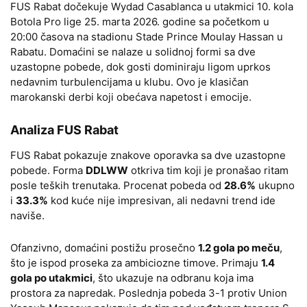
FUS Rabat dočekuje Wydad Casablanca u utakmici 10. kola
Botola Pro lige 25. marta 2026. godine sa početkom u
20:00 časova na stadionu Stade Prince Moulay Hassan u
Rabatu. Domaćini se nalaze u solidnoj formi sa dve
uzastopne pobede, dok gosti dominiraju ligom uprkos
nedavnim turbulencijama u klubu. Ovo je klasičan
marokanski derbi koji obećava napetost i emocije.
Analiza FUS Rabat
FUS Rabat pokazuje znakove oporavka sa dve uzastopne
pobede. Forma
DDLWW
otkriva tim koji je pronašao ritam
posle teških trenutaka. Procenat pobeda od
28.6%
ukupno
i
33.3%
kod kuće nije impresivan, ali nedavni trend ide
naviše.
Ofanzivno, domaćini postižu prosečno
1.2 gola po meču
,
što je ispod proseka za ambiciozne timove. Primaju
1.4
gola po utakmici
, što ukazuje na odbranu koja ima
prostora za napredak. Poslednja pobeda 3-1 protiv Union