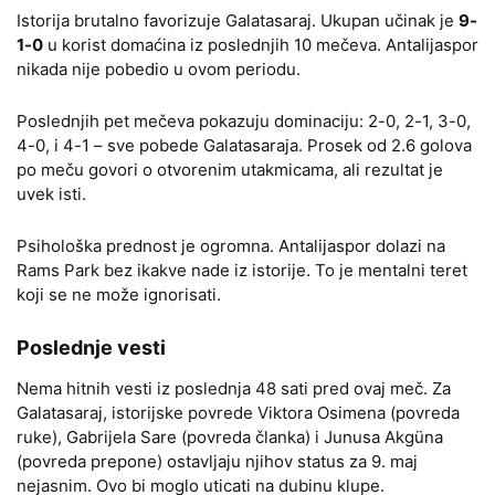
Istorija brutalno favorizuje Galatasaraj. Ukupan učinak je
9-
1-0
u korist domaćina iz poslednjih 10 mečeva. Antalijaspor
nikada nije pobedio u ovom periodu.
Poslednjih pet mečeva pokazuju dominaciju: 2-0, 2-1, 3-0,
4-0, i 4-1 – sve pobede Galatasaraja. Prosek od 2.6 golova
po meču govori o otvorenim utakmicama, ali rezultat je
uvek isti.
Psihološka prednost je ogromna. Antalijaspor dolazi na
Rams Park bez ikakve nade iz istorije. To je mentalni teret
koji se ne može ignorisati.
Poslednje vesti
Nema hitnih vesti iz poslednja 48 sati pred ovaj meč. Za
Galatasaraj, istorijske povrede Viktora Osimena (povreda
ruke), Gabrijela Sare (povreda članka) i Junusa Akgüna
(povreda prepone) ostavljaju njihov status za 9. maj
nejasnim. Ovo bi moglo uticati na dubinu klupe.