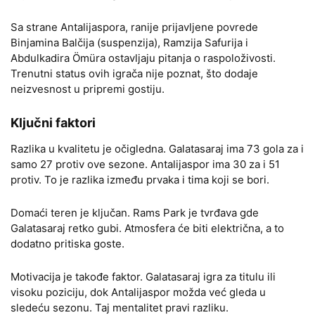
Sa strane Antalijaspora, ranije prijavljene povrede
Binjamina Balčija (suspenzija), Ramzija Safurija i
Abdulkadira Ömüra ostavljaju pitanja o raspoloživosti.
Trenutni status ovih igrača nije poznat, što dodaje
neizvesnost u pripremi gostiju.
Ključni faktori
Razlika u kvalitetu je očigledna. Galatasaraj ima 73 gola za i
samo 27 protiv ove sezone. Antalijaspor ima 30 za i 51
protiv. To je razlika između prvaka i tima koji se bori.
Domaći teren je ključan. Rams Park je tvrđava gde
Galatasaraj retko gubi. Atmosfera će biti električna, a to
dodatno pritiska goste.
Motivacija je takođe faktor. Galatasaraj igra za titulu ili
visoku poziciju, dok Antalijaspor možda već gleda u
sledeću sezonu. Taj mentalitet pravi razliku.