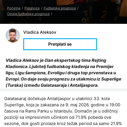
Početna
Prognoze
Fudbalske prognoze
Ostale fudbalske prognoze
Vladica Aleksov
Vladica Aleksov je član ekspertskog tima Rejting
Kladionica. Ljubitelj fudbalskog klađenja na Premijer
ligu, Ligu šampiona, Evroligu i druga top prvenstava u
Evropi. On daje svoju prognozu za utakmicu iz Superlige
(Turska) između Galatasaraja i Antalijaspora.
Galatasaraj dočekuje Antalijaspor u utakmici 33. kola
Superlige, koja je zakazana za 9. maj 2026. godine u 19:00
časova na Rams Parku u Istanbulu. Domaćin je u odličnoj
poziciji sa impresivnim učinkom od 71.9% pobeda ove
sezone, dok gosti prolaze kroz težak period sa samo 21.9%