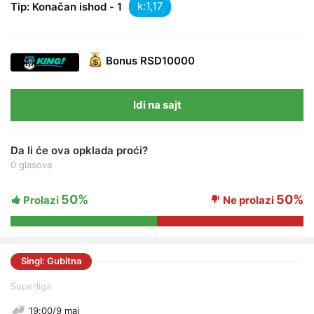
k:
Tip: Konačan ishod - 1
Bonus
RSD10000
Idi na sajt
Da li će ova opklada proći?
0 glasova
50%
50%
Prolazi
Ne prolazi
Singl: Gubitna
Superliga
19:00/9 maj