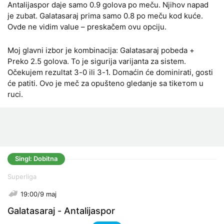
Antalijaspor daje samo 0.9 golova po meču. Njihov napad
je zubat. Galatasaraj prima samo 0.8 po meču kod kuće.
Ovde ne vidim value – preskačem ovu opciju.
Moj glavni izbor je kombinacija: Galatasaraj pobeda +
Preko 2.5 golova. To je siguriјa varijanta za sistem.
Očekujem rezultat 3-0 ili 3-1. Domaćin će dominirati, gosti
će patiti. Ovo je meč za opušteno gledanje sa tikетom u
ruci.
Singl: Dobitna
Superliga
19:00/9 maj
Galatasaraj - Antalijaspor