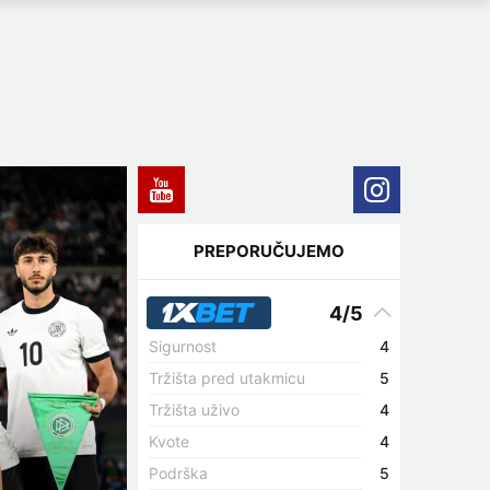
PREPORUČUJEMO
4/5
Sigurnost
4
Tržišta pred utakmicu
5
Tržišta uživo
4
Kvote
4
Podrška
5