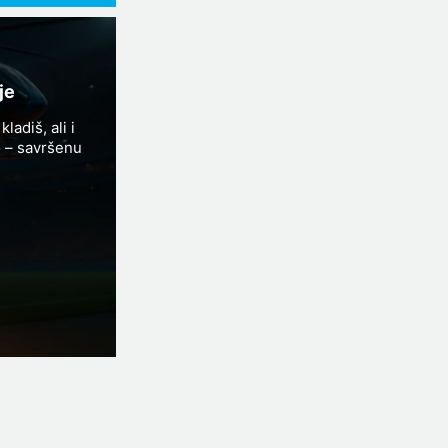
je
adiš, ali i
o – savršenu