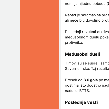
nemaju nijednu pobedu (
Napad je skroman sa pr
ali neće biti dovoljno p
Poslednji rezultati otkri
međusobnom duelu pokazuju
protivnika.
Međusobni dueli
Timovi su se susreli sam
Severne Irske. Taj rezulta
Prosek od
3.0 gola
po meč
gostima, što dodatno nagl
nadu za BTTS.
Poslednje vesti