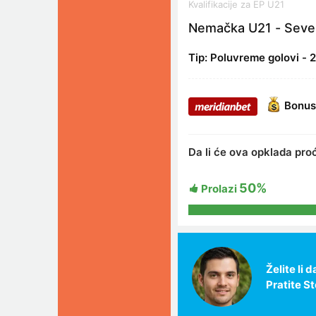
Kvalifikacije za EP U21
Nemačka U21 - Sever
Tip: Poluvreme golovi - 
Bonus
Da li će ova opklada pro
50%
Prolazi
Želite li
Pratite S