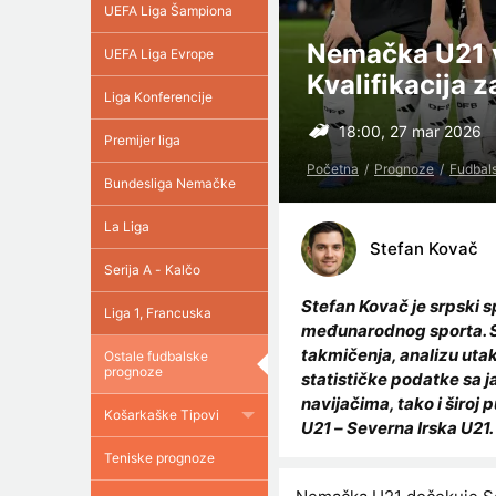
UEFA Liga Šampiona
Nemačka U21 vs
UEFA Liga Evrope
Kvalifikacija 
Liga Konferencije
18:00, 27 mar 2026
Premijer liga
Početna
Prognoze
Fudbal
Bundesliga Nemačke
La Liga
Stefan Kovač
Serija A - Kalčo
Stefan Kovač je srpski 
Liga 1, Francuska
međunarodnog sporta. Sp
takmičenja, analizu uta
Ostale fudbalske
prognoze
statističke podatke sa j
navijačima, tako i široj
Košarkaške Tipovi
U21 – Severna Irska U21.
Teniske prognoze