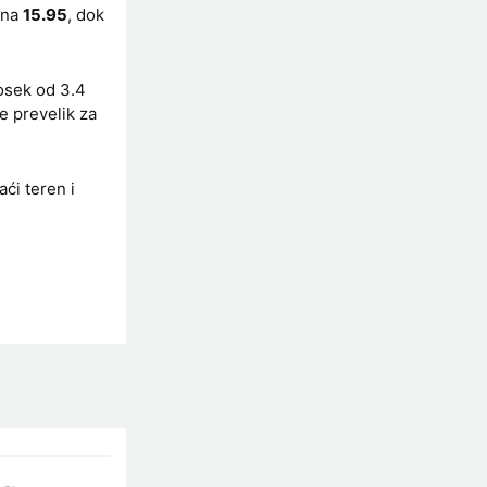
a na
15.95
, dok
rosek od 3.4
e prevelik za
aći teren i