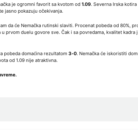
ačka je ogromni favorit sa kvotom od
1.09
. Severna Irska kotir
te jasno pokazuju očekivanja.
tram da će Nemačka rutinski slaviti. Procenat pobeda od 80%, p
 u prvom duelu govore sve. Čak i sa povredama, kvalitet kadra j
iva pobeda domaćina rezultatom
3-0
. Nemačka će iskoristiti dom
ota od 1.09 nije atraktivna.
luvreme.