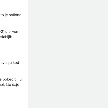
to je solidno
1-2) u prvom
slabijih
tovanju kod
 pobediti i u
ol, što daje