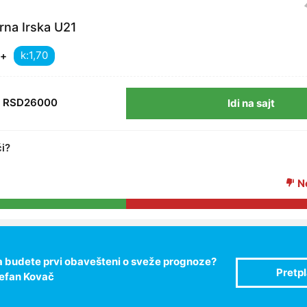
na Irska U21
k:
2+
RSD26000
Idi na sajt
ći?
Ne
 da budete prvi obavešteni o sveže prognoze?
tefan Kovač