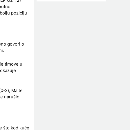
EP U21, 27.
nutno
bolju poziciju
sno govori o
ni.
je timove u
pokazuje
0-2), Malte
je narušio
e što kod kuće