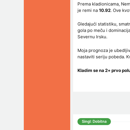
Prema kladionicama, Nem
je remi na
10.92
. Ove kvo
Gledajući statistiku, sma
gola po meču i dominacija
Severnu Irsku.
Moja prognoza je ubedlj
nastaviti seriju pobeda. Kv
Kladim se na 2+ prvo po
Singl: Dobitna