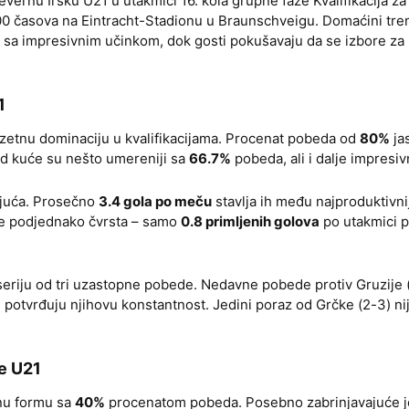
rnu Irsku U21 u utakmici 16. kola grupne faze Kvalifikacija za 
00 časova na Eintracht-Stadionu u Braunschveigu. Domaćini tre
a sa impresivnim učinkom, dok gosti pokušavaju da se izbore za 
1
zetnu dominaciju u kvalifikacijama. Procenat pobeda od
80%
ja
od kuće su nešto umereniji sa
66.7%
pobeda, ali i dalje impresiv
ujuća. Prosečno
3.4 gola po meču
stavlja ih među najproduktivni
 je podjednako čvrsta – samo
0.8 primljenih golova
po utakmici 
seriju od tri uzastopne pobede. Nedavne pobede protiv Gruzije (
) potvrđuju njihovu konstantnost. Jedini poraz od Grčke (2-3) ni
e U21
nu formu sa
40%
procenatom pobeda. Posebno zabrinjavajuće j