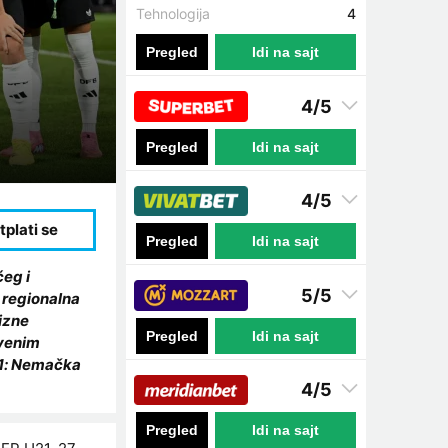
Tehnologija
4
Pregled
Idi na sajt
4/5
Pregled
Idi na sajt
4/5
Pregled
Idi na sajt
eg i
5/5
 regionalna
izne
Pregled
Idi na sajt
tvenim
U21: Nemačka
4/5
Pregled
Idi na sajt