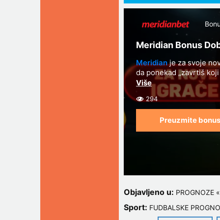
Bonu
Meridian Bonus Dob
Meridian
je za svoje nov
da ponekad „zavrtiš koj
kombinaciju sportskog k
294
Preuzmite bonu
Objavljeno u:
PROGNOZE «
Sport:
FUDBALSKE PROGNO