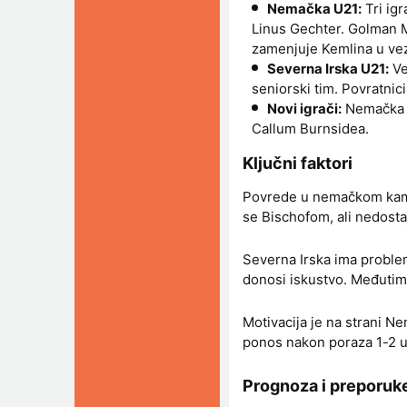
Nemačka U21:
Tri ig
Linus Gechter. Golman M
zamenjuje Kemlina u ve
Severna Irska U21:
Ve
seniorski tim. Povratnic
Novi igrači:
Nemačka a
Callum Burnsidea.
Ključni faktori
Povrede u nemačkom kamp
se Bischofom, ali nedosta
Severna Irska ima problem
donosi iskustvo. Međutim,
Motivacija je na strani Ne
ponos nakon poraza 1-2 u
Prognoza i preporuke