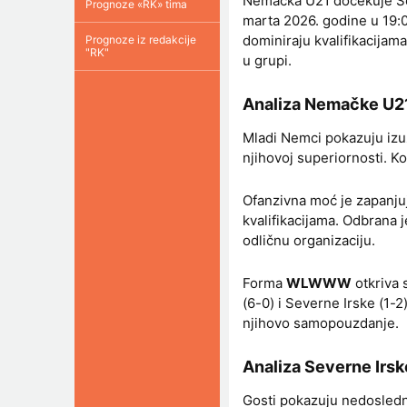
Nemačka U21 dočekuje Seve
Prognoze «RK» tima
marta 2026. godine u 19:
dominiraju kvalifikacijam
Prognoze iz redakcije
"RK"
u grupi.
Analiza Nemačke U2
Mladi Nemci pokazuju izu
njihovoj superiornosti. K
Ofanzivna moć je zapanj
kvalifikacijama. Odbrana
odličnu organizaciju.
Forma
WLWWW
otkriva 
(6-0) i Severne Irske (1-2
njihovo samopouzdanje.
Analiza Severne Irsk
Gosti pokazuju nedosled