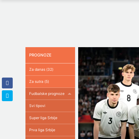
PROGNOZE
Za danas (32)
Za sutra (5)
Fudbalske prognoze
Svi tipovi
Super liga Srbije
Prva liga Srbije