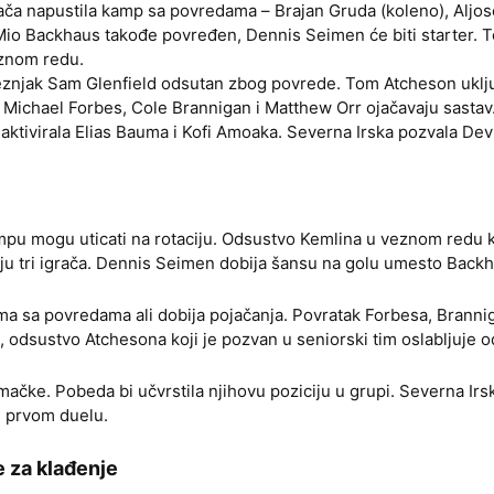
rača napustila kamp sa povredama – Brajan Gruda (koleno), Aljos
io Backhaus takođe povređen, Dennis Seimen će biti starter. 
znom redu.
znjak Sam Glenfield odsutan zbog povrede. Tom Atcheson uklj
i Michael Forbes, Cole Brannigan i Matthew Orr ojačavaju sastav
ktivirala Elias Bauma i Kofi Amoaka. Severna Irska pozvala Dev
u mogu uticati na rotaciju. Odsustvo Kemlina u veznom redu
ju tri igrača. Dennis Seimen dobija šansu na golu umesto Back
a sa povredama ali dobija pojačanja. Povratak Forbesa, Brannig
 odsustvo Atchesona koji je pozvan u seniorski tim oslabljuje 
mačke. Pobeda bi učvrstila njihovu poziciju u grupi. Severna Irsk
 prvom duelu.
 za klađenje