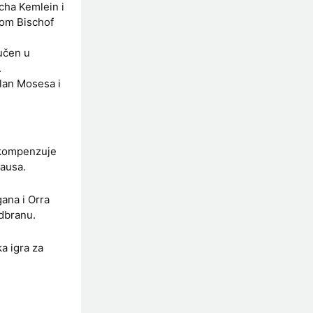
cha Kemlein i
Tom Bischof
učen u
.
lan Mosesa i
 kompenzuje
hausa.
ana i Orra
odbranu.
a igra za