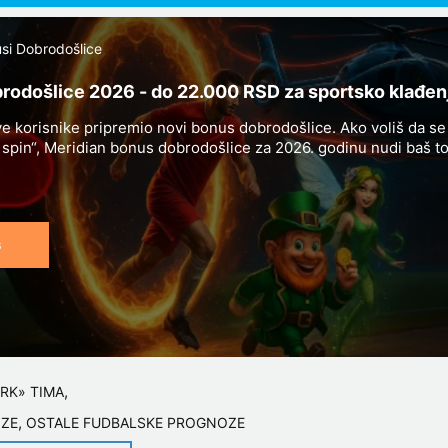
si Dobrodošlice
rodošlice 2026 - do 22.000 RSD za sportsko klađen
e korisnike pripremio novi bonus dobrodošlice. Ako voliš da se kl
i spin“, Meridian bonus dobrodošlice za 2026. godinu nudi baš t
lađenja i kazino zabave.
s
,
RK» TIMA
,
ZE
OSTALE FUDBALSKE PROGNOZE