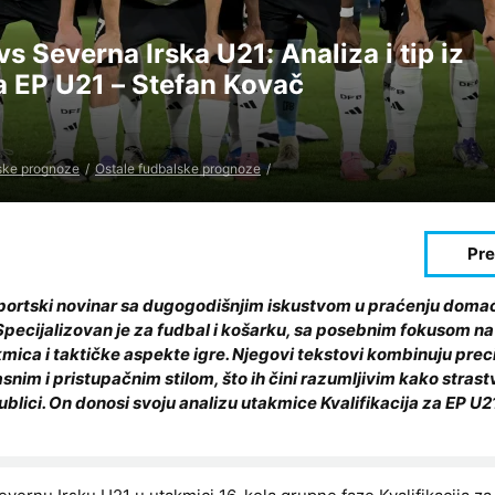
 Severna Irska U21: Analiza i tip iz
za EP U21 – Stefan Kovač
ske prognoze
Ostale fudbalske prognoze
sportski novinar sa dugogodišnjim iskustvom u praćenju domać
ecijalizovan je za fudbal i košarku, sa posebnim fokusom na
kmica i taktičke aspekte igre. Njegovi tekstovi kombinuju prec
asnim i pristupačnim stilom, što ih čini razumljivim kako stras
 publici. On donosi svoju analizu utakmice Kvalifikacija za EP 