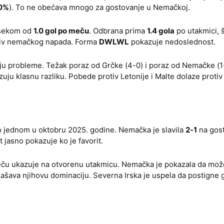
0%
). To ne obećava mnogo za gostovanje u Nemačkoj.
osekom od
1.0 gol po meču
. Odbrana prima
1.4 gola
po utakmici, š
rotiv nemačkog napada. Forma
DWLWL
pokazuje nedoslednost.
vaju probleme. Težak poraz od Grčke (4-0) i poraz od Nemačke (
 klasnu razliku. Pobede protiv Letonije i Malte dolaze protiv 
o jednom u oktobru 2025. godine. Nemačka je slavila
2-1
na gos
t jasno pokazuje ko je favorit.
u ukazuje na otvorenu utakmicu. Nemačka je pokazala da može
ašava njihovu dominaciju. Severna Irska je uspela da postigne g