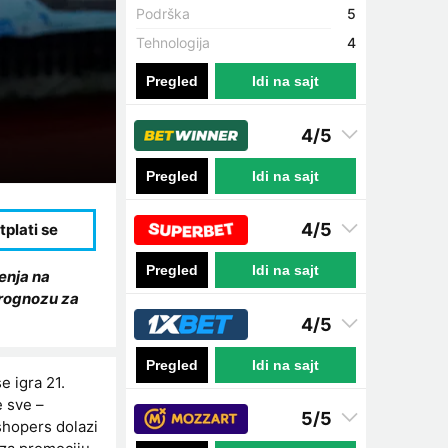
Podrška
5
Tehnologija
4
Pregled
Idi na sajt
4/5
Pregled
Idi na sajt
4/5
Pregled
Idi na sajt
enja na
prognozu za
4/5
Pregled
Idi na sajt
e igra 21.
e sve –
5/5
shopers dolazi