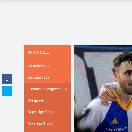
PROGNOZE
Za danas (32)
Za sutra (32)
Fudbalske prognoze
Svi tipovi
Super liga Srbije
Prva liga Srbije