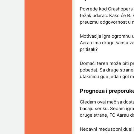
Povrede kod Grashopers su
težak udarac. Kako će B.
preuzmu odgovornost u 
Motivacija igra ogromnu u
Aarau ima drugu šansu za 
pritisak?
Domaći teren može biti pr
pobeda). Sa druge strane,
utakmicu gde jedan gol m
Prognoza i preporuke
Gledam ovaj meč sa dosta 
bacaju senku. Sedam igrač
druge strane, FC Aarau do
Nedavni međusobni dueli f