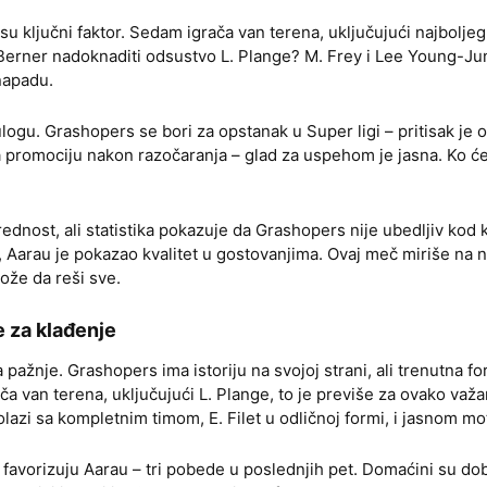
 ključni faktor. Sedam igrača van terena, uključujući najboljeg s
 Berner nadoknaditi odsustvo L. Plange? M. Frey i Lee Young-J
napadu.
logu. Grashopers se bori za opstanak u Super ligi – pritisak je
promociju nakon razočaranja – glad za uspehom je jasna. Ko će 
ednost, ali statistika pokazuje da Grashopers nije ubedljiv kod 
 Aarau je pokazao kvalitet u gostovanjima. Ovaj meč miriše na
ože da reši sve.
 za klađenje
pažnje. Grashopers ima istoriju na svojoj strani, ali trenutna f
a van terena, uključujući L. Plange, to je previše za ovako važ
lazi sa kompletnim timom, E. Filet u odličnoj formi, i jasnom mo
avorizuju Aarau – tri pobede u poslednjih pet. Domaćini su dob