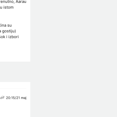
Trenutno, Aarau
 u istom
ćina su
a gostiju)
ok i izbori
20:15/21 maj