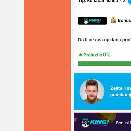
Tip: Konačan ishod - 2
Bonus
Da li će ova opklada pro
50%
Prolazi
Želite li
publikaci
Bonusi 