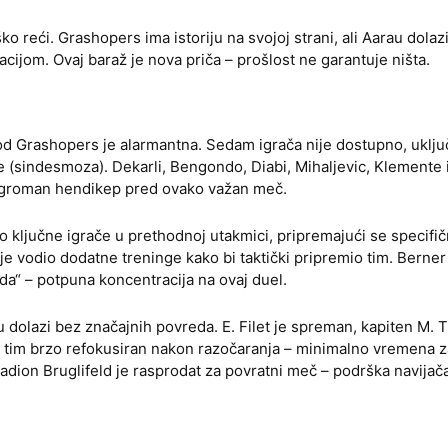
o reći. Grashopers ima istoriju na svojoj strani, ali Aarau dolaz
ijom. Ovaj baraž je nova priča – prošlost ne garantuje ništa.
od Grashopers je alarmantna. Sedam igrača nije dostupno, uklju
ge (sindesmoza). Dekarli, Bengondo, Diabi, Mihaljevic, Klemente 
 ogroman hendikep pred ovako važan meč.
o ključne igrače u prethodnoj utakmici, pripremajući se specifič
je vodio dodatne treninge kako bi taktički pripremio tim. Berner 
da“ – potpuna koncentracija na ovaj duel.
 dolazi bez značajnih povreda. E. Filet je spreman, kapiten M. 
je tim brzo refokusiran nakon razočaranja – minimalno vremena 
adion Bruglifeld je rasprodat za povratni meč – podrška navijača