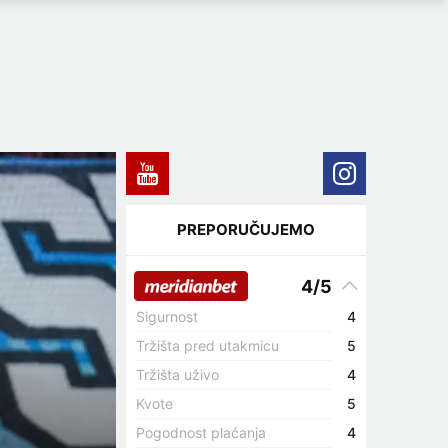
PREPORUČUJEMO
4/5
Sigurnost
4
Tržišta pred utakmicu
5
Tržišta uživo
4
Kvote
5
Pogodnost plaćanja
4