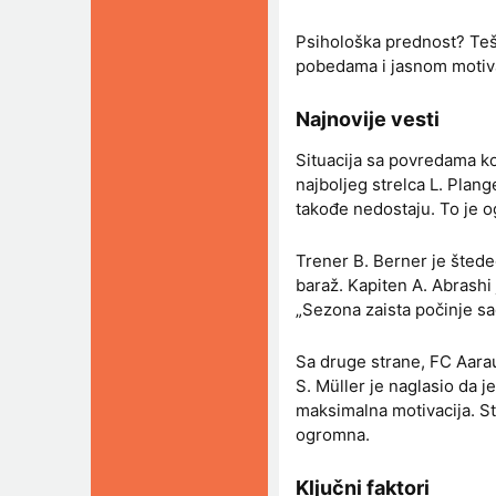
Psihološka prednost? Tešk
pobedama i jasnom motivac
Najnovije vesti
Situacija sa povredama k
najboljeg strelca L. Plan
takođe nedostaju. To je
Trener B. Berner je štede
baraž. Kapiten A. Abrashi 
„Sezona zaista počinje sa
Sa druge strane, FC Aarau
S. Müller je naglasio da 
maksimalna motivacija. St
ogromna.
Ključni faktori