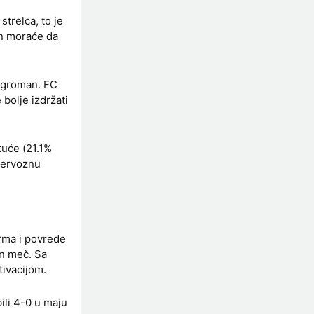
trelca, to je
un moraće da
 ogroman. FC
bolje izdržati
kuće (21.1%
 nervoznu
orma i povrede
an meč. Sa
tivacijom.
ili 4-0 u maju