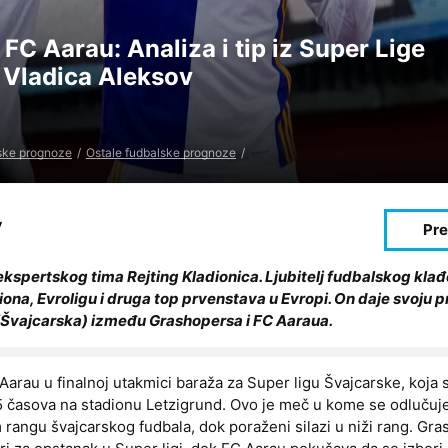
FC Aarau: Analiza i tip iz Super Lige
 Vladica Aleksov
ske prognoze
Ostale fudbalske prognoze
v
ekspertskog tima Rejting Kladionica. Ljubitelj fudbalskog klađ
iona, Evroligu i druga top prvenstava u Evropi. On daje svoju 
(Švajcarska) između Grashopersa i FC Aaraua.
rau u finalnoj utakmici baraža za Super ligu Švajcarske, koja s
5 časova na stadionu Letzigrund. Ovo je meč u kome se odlučuj
 rangu švajcarskog fudbala, dok poraženi silazi u niži rang. Gra