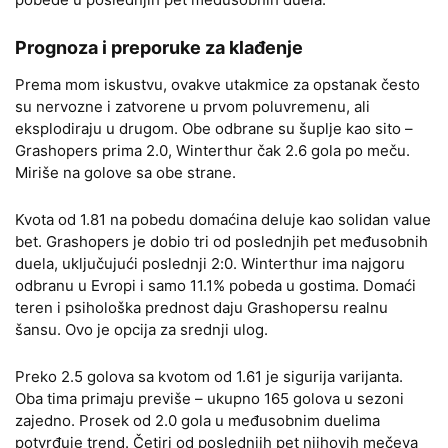
Prognoza i preporuke za klađenje
Prema mom iskustvu, ovakve utakmice za opstanak često
su nervozne i zatvorene u prvom poluvremenu, ali
eksplodiraju u drugom. Obe odbrane su šuplje kao sito –
Grashopers prima 2.0, Winterthur čak 2.6 gola po meču.
Miriše na golove sa obe strane.
Kvota od 1.81 na pobedu domaćina deluje kao solidan value
bet. Grashopers je dobio tri od poslednjih pet međusobnih
duela, uključujući poslednji 2:0. Winterthur ima najgoru
odbranu u Evropi i samo 11.1% pobeda u gostima. Domaći
teren i psihološka prednost daju Grashopersu realnu
šansu. Ovo je opcija za srednji ulog.
Preko 2.5 golova sa kvotom od 1.61 je siguriјa varijanta.
Oba tima primaju previše – ukupno 165 golova u sezoni
zajedno. Prosek od 2.0 gola u međusobnim duelima
potvrđuje trend. Četiri od poslednjih pet njihovih mečeva