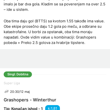
imalo je bar dva gola. Kladim se sa poverenjem na over 2.5
– ide u sistem.
Oba tima daju gol (BTTS) sa kvotom 1.55 takođe ima value.
Obe ekipe prosečno daju 1.2 gola po meču, a odbrane su
katastrofalne. U borbi za opstanak, oba tima moraju
napadati. Ovde vidim value u kombinaciji: Grashopers
pobeda + Preko 2.5 golova za hrabrije tipstere.
Singl: Dobitna
Super Liga
20:30/12 maj
Grashopers - Winterthur
k:
Tip: Konačan ishod - 1