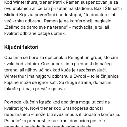
Kod Winterthura, trener Patrik Ramen suspenzovan je za
ovu utakmicu ali će biti prisutan na stadionu. Bazil Štilhart i
Mirlind Krjeziu povređeni i nedostupni, što dodatno slabi
već krhku odbranu. Ramen je na konferenciji naglasio:
„Želimo da damo sve na terenu“ – motivacija je tu, ali
kvalitet odbrane ostaje upitnik.
Ključni faktori
Oba tima se bore za opstanak u Relegation grupi, što čini
svaki bod zlatnim. Grashopers ima prednost domaćeg
terena, ali njihov učinak kod kuće je razočaravajući.
Winterthur ima najgoru odbranu u Evropi – to je činjenica
koja ne može se ignorisati. Sa druge strane, domaćini
takođe primaju previše golova.
Povrede ključnih igrača kod oba tima mogu uticati na
kvalitet igre. Novi trener kod Grashopersa donosi
nepoznanicu – može biti svež impuls ili dodatna konfuzija.
Psihološka prednost je na strani domaćina posle tri
pobede u poslednjih pet međusobnih duela.