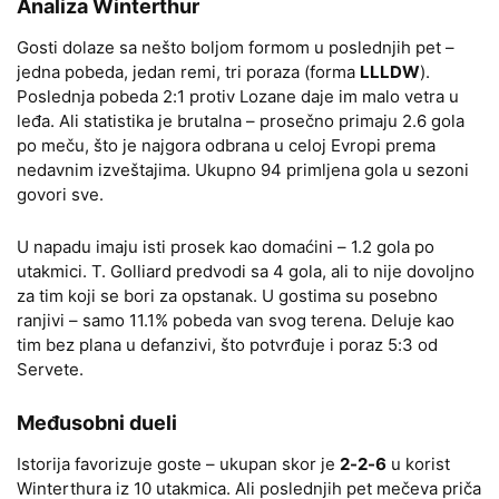
Analiza Winterthur
Gosti dolaze sa nešto boljom formom u poslednjih pet –
jedna pobeda, jedan remi, tri poraza (forma
LLLDW
).
Poslednja pobeda 2:1 protiv Lozane daje im malo vetra u
leđa. Ali statistika je brutalna – prosečno primaju 2.6 gola
po meču, što je najgora odbrana u celoj Evropi prema
nedavnim izveštajima. Ukupno 94 primljena gola u sezoni
govori sve.
U napadu imaju isti prosek kao domaćini – 1.2 gola po
utakmici. T. Golliard predvodi sa 4 gola, ali to nije dovoljno
za tim koji se bori za opstanak. U gostima su posebno
ranjivi – samo 11.1% pobeda van svog terena. Deluje kao
tim bez plana u defanzivi, što potvrđuje i poraz 5:3 od
Servete.
Međusobni dueli
Istorija favorizuje goste – ukupan skor je
2-2-6
u korist
Winterthura iz 10 utakmica. Ali poslednjih pet mečeva priča