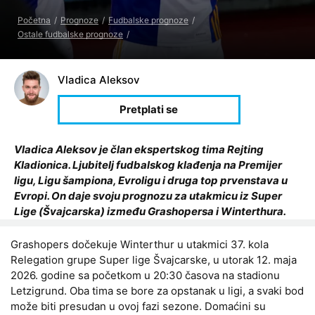
Početna
Prognoze
Fudbalske prognoze
Ostale fudbalske prognoze
Vladica Aleksov
Vladica Aleksov je član ekspertskog tima Rejting
Kladionica. Ljubitelj fudbalskog klađenja na Premijer
ligu, Ligu šampiona, Evroligu i druga top prvenstava u
Evropi. On daje svoju prognozu za utakmicu iz Super
Lige (Švajcarska) između Grashopersa i Winterthura.
Grashopers dočekuje Winterthur u utakmici 37. kola
Relegation grupe Super lige Švajcarske, u utorak 12. maja
2026. godine sa početkom u 20:30 časova na stadionu
Letzigrund. Oba tima se bore za opstanak u ligi, a svaki bod
može biti presudan u ovoj fazi sezone. Domaćini su