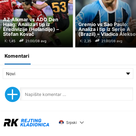
AZ Alkmar vs ADO Den
Haag: Analiza i tip iz
Gremio vs Sao Paulo:
Eredivizije (Holandije) –
Analiza i tip iz Serije A
Stefan Kovač
(Brazil) – Vladica Aleks
K:
K:
21:00/08 avg
21:00/08 avg
Komentari
Novi
Srpski