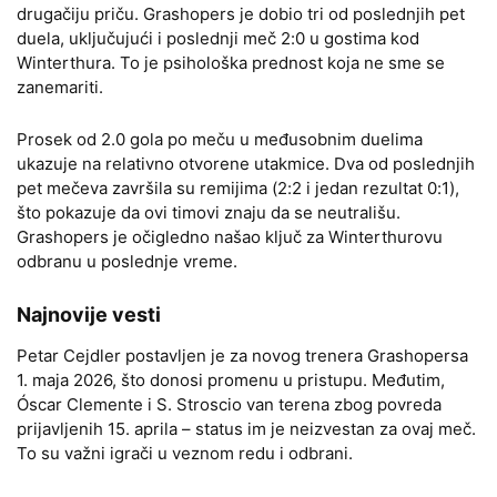
drugačiju priču. Grashopers je dobio tri od poslednjih pet
duela, uključujući i poslednji meč 2:0 u gostima kod
Winterthura. To je psihološka prednost koja ne sme se
zanemariti.
Prosek od 2.0 gola po meču u međusobnim duelima
ukazuje na relativno otvorene utakmice. Dva od poslednjih
pet mečeva završila su remijima (2:2 i jedan rezultat 0:1),
što pokazuje da ovi timovi znaju da se neutrališu.
Grashopers je očigledno našao ključ za Winterthurovu
odbranu u poslednje vreme.
Najnovije vesti
Petar Cejdler postavljen je za novog trenera Grashopersa
1. maja 2026, što donosi promenu u pristupu. Međutim,
Óscar Clemente i S. Stroscio van terena zbog povreda
prijavljenih 15. aprila – status im je neizvestan za ovaj meč.
To su važni igrači u veznom redu i odbrani.