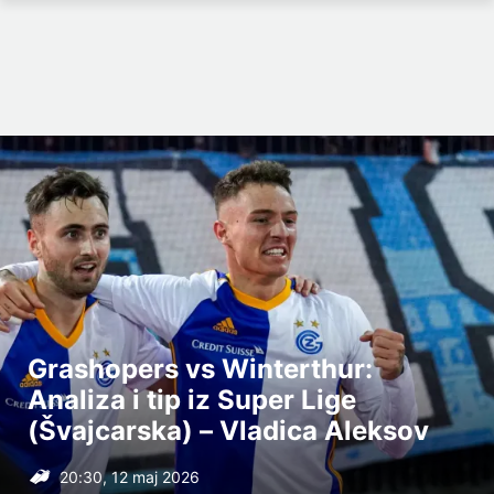
Grashopers vs Winterthur:
Analiza i tip iz Super Lige
(Švajcarska) – Vladica Aleksov
20:30, 12 maj 2026