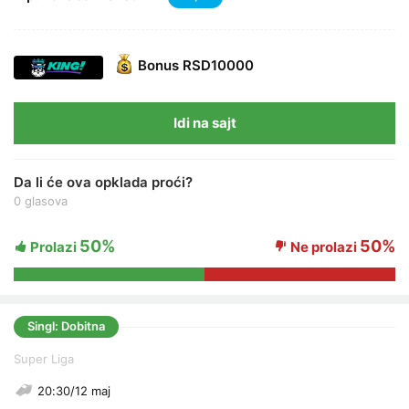
Bonus
RSD10000
Idi na sajt
Da li će ova opklada proći?
0 glasova
50%
50%
Prolazi
Ne prolazi
Singl: Dobitna
Super Liga
20:30/12 maj