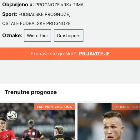
Objavljeno u:
,
PROGNOZE «RK» TIMA
Sport:
,
FUDBALSKE PROGNOZE
OSTALE FUDBALSKE PROGNOZE
Oznake:
Winterthur
Grashopers
Pronašli ste grešku?
PRIJAVITE JE
Trenutne prognoze
PROGNOZE «RK» TIMA
PROGNOZE «RK»