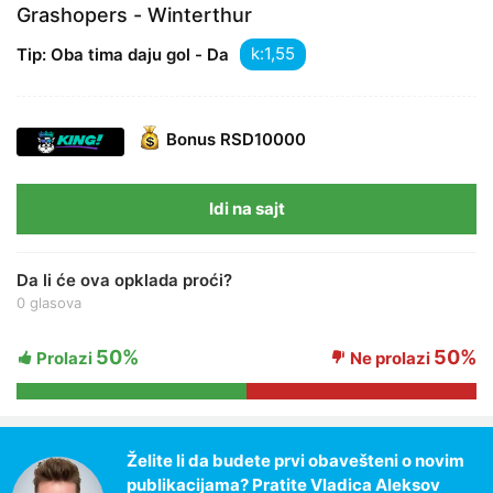
Grashopers - Winterthur
k:
Tip: Oba tima daju gol - Da
Bonus
RSD10000
Idi na sajt
Da li će ova opklada proći?
0 glasova
50%
50%
Prolazi
Ne prolazi
Želite li da budete prvi obavešteni o novim
publikacijama? Pratite Vladica Aleksov