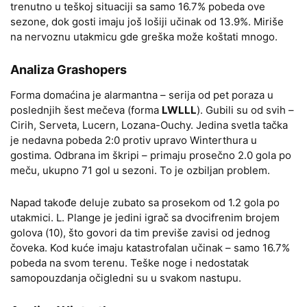
trenutno u teškoj situaciji sa samo 16.7% pobeda ove
sezone, dok gosti imaju još lošiji učinak od 13.9%. Miriše
na nervoznu utakmicu gde greška može koštati mnogo.
Analiza Grashopers
Forma domaćina je alarmantna – serija od pet poraza u
poslednjih šest mečeva (forma
LWLLL
). Gubili su od svih –
Cirih, Serveta, Lucern, Lozana-Ouchy. Jedina svetla tačka
je nedavna pobeda 2:0 protiv upravo Winterthura u
gostima. Odbrana im škripi – primaju prosečno 2.0 gola po
meču, ukupno 71 gol u sezoni. To je ozbiljan problem.
Napad takođe deluje zubato sa prosekom od 1.2 gola po
utakmici. L. Plange je jedini igrač sa dvocifrenim brojem
golova (10), što govori da tim previše zavisi od jednog
čoveka. Kod kuće imaju katastrofalan učinak – samo 16.7%
pobeda na svom terenu. Teške noge i nedostatak
samopouzdanja očigledni su u svakom nastupu.