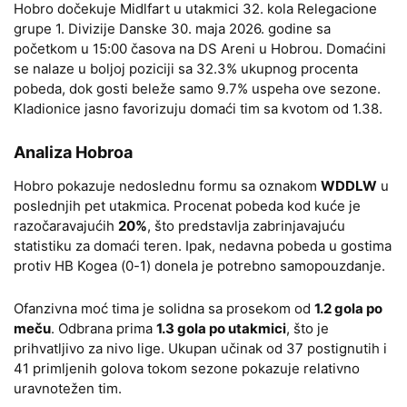
Hobro dočekuje Midlfart u utakmici 32. kola Relegacione
grupe 1. Divizije Danske 30. maja 2026. godine sa
početkom u 15:00 časova na DS Areni u Hobrou. Domaćini
se nalaze u boljoj poziciji sa 32.3% ukupnog procenta
pobeda, dok gosti beleže samo 9.7% uspeha ove sezone.
Kladionice jasno favorizuju domaći tim sa kvotom od 1.38.
Analiza Hobroa
Hobro pokazuje nedoslednu formu sa oznakom
WDDLW
u
poslednjih pet utakmica. Procenat pobeda kod kuće je
razočaravajućih
20%
, što predstavlja zabrinjavajuću
statistiku za domaći teren. Ipak, nedavna pobeda u gostima
protiv HB Kogea (0-1) donela je potrebno samopouzdanje.
Ofanzivna moć tima je solidna sa prosekom od
1.2 gola po
meču
. Odbrana prima
1.3 gola po utakmici
, što je
prihvatljivo za nivo lige. Ukupan učinak od 37 postignutih i
41 primljenih golova tokom sezone pokazuje relativno
uravnotežen tim.