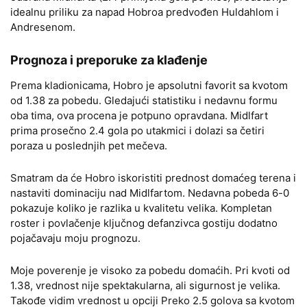
idealnu priliku za napad Hobroa predvođen Huldahlom i
Andresenom.
Prognoza i preporuke za klađenje
Prema kladionicama, Hobro je apsolutni favorit sa kvotom
od 1.38 za pobedu. Gledajući statistiku i nedavnu formu
oba tima, ova procena je potpuno opravdana. Midlfart
prima prosečno 2.4 gola po utakmici i dolazi sa četiri
poraza u poslednjih pet mečeva.
Smatram da će Hobro iskoristiti prednost domaćeg terena i
nastaviti dominaciju nad Midlfartom. Nedavna pobeda 6-0
pokazuje koliko je razlika u kvalitetu velika. Kompletan
roster i povlačenje ključnog defanzivca gostiju dodatno
pojačavaju moju prognozu.
Moje poverenje je visoko za pobedu domaćih. Pri kvoti od
1.38, vrednost nije spektakularna, ali sigurnost je velika.
Takođe vidim vrednost u opciji Preko 2.5 golova sa kvotom