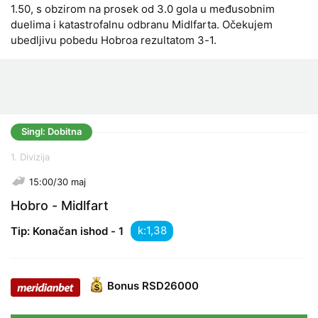
1.50, s obzirom na prosek od 3.0 gola u međusobnim
duelima i katastrofalnu odbranu Midlfarta. Očekujem
ubedljivu pobedu Hobroa rezultatom 3-1.
Singl: Dobitna
1. Divizija
15:00/30 maj
Hobro - Midlfart
k:
Tip: Konačan ishod - 1
Bonus
RSD26000