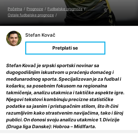
Početna
Prognoze
Fudbalske prognoze
Ostale fudbalske prognoze
Stefan Kovač
Stefan Kovač je srpski sportski novinar sa
dugogodišnjim iskustvom u praćenju domaćeg i
međunarodnog sporta. Specijalizovan je za fudbal i
košarku, sa posebnim fokusom na regionalna
takmičenja, analizu utakmica i taktičke aspekte igre.
Njegovi tekstovi kombinuju precizne statističke
podatke sa jasnim i pristupačnim stilom, što ih čini
razumljivim kako strastvenim navijačima, tako i široj
publici. On donosi svoju analizu utakmice 1. Divizije
(Druga liga Danske): Hobroa – Midlfarta.