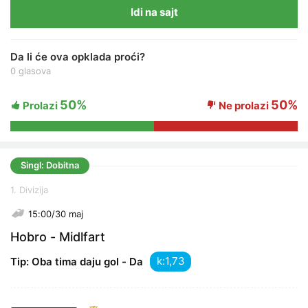
Idi na sajt
Da li će ova opklada proći?
0 glasova
50%
50%
Prolazi
Ne prolazi
Singl: Dobitna
1. Divizija
15:00/30 maj
Hobro - Midlfart
k:
Tip: Oba tima daju gol - Da