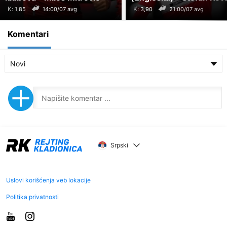
K:
K:
14:00/07 avg
21:00/07 avg
Komentari
Novi
Srpski
Uslovi korišćenja veb lokacije
Politika privatnosti