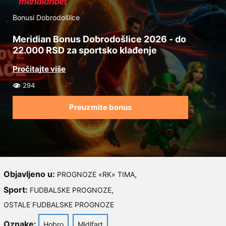
Bonusi Dobrodošlice
Meridian Bonus Dobrodošlice 2026 - do
22.000 RSD za sportsko klađenje
294
Preuzmite bonus
Objavljeno u:
,
PROGNOZE «RK» TIMA
Sport:
,
FUDBALSKE PROGNOZE
OSTALE FUDBALSKE PROGNOZE
Oznake:
Hobro
Midlfart