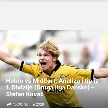
Hobro vs Midlfart: Analiza i tip iz
1. Divizije (Druga liga Danske) –
Stefan Kovač
15:00, 30 maj 2026