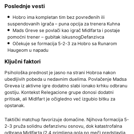
Poslednje vesti
Hobro ima kompletan tim bez povređenih ili
suspendovanih igrača – puna opcija za trenera Kuhna
Mads Greve se povlači kao igrač Midlfarta i postaje
pomoćni trener – gubitak iskusnogDefanzivca
Očekuje se formacija 5-2-3 za Hobro sa Runarom
Haugeom u napadu
Ključni faktori
Psihološka prednost je jasno na strani Hobroa nakon
ubedljivih pobeda u nedavnim duelima. Povlačenje Madsa
Grevea iz aktivne igre dodatno slabi ionako krhku odbranu
gostiju. Kontekst Relegacione grupe donosi dodatni
pritisak, ali Midlfart je očigledno već izgubio bitku za
opstanak.
Taktički matchup favorizuje domaćine. Njihova formacija 5-
2-3 pruža solidnu defanzivnu osnovu, dok katastrofalna
odbrana Midlfarta (2.4 primljena gola po meč) predstavlja