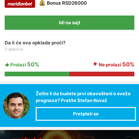
Bonus
RSD26000
Idi na sajt
Da li će ova opklada proći?
0 glasova
50%
50%
Prolazi
Ne prolazi
Želite li da budete prvi obavešteni o sveže
prognoze? Pratite Stefan Kovač