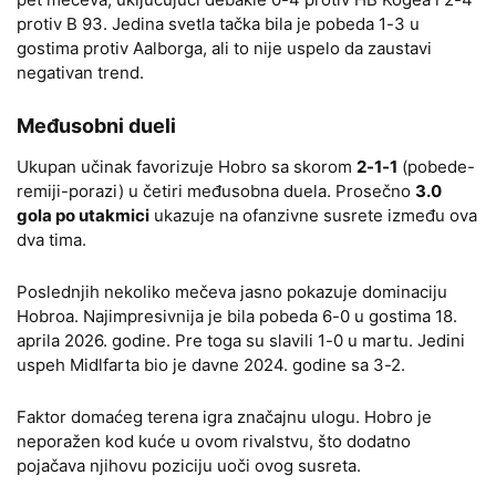
protiv B 93. Jedina svetla tačka bila je pobeda 1-3 u
gostima protiv Aalborga, ali to nije uspelo da zaustavi
negativan trend.
Međusobni dueli
Ukupan učinak favorizuje Hobro sa skorom
2-1-1
(pobede-
remiji-porazi) u četiri međusobna duela. Prosečno
3.0
gola po utakmici
ukazuje na ofanzivne susrete između ova
dva tima.
Poslednjih nekoliko mečeva jasno pokazuje dominaciju
Hobroa. Najimpresivnija je bila pobeda 6-0 u gostima 18.
aprila 2026. godine. Pre toga su slavili 1-0 u martu. Jedini
uspeh Midlfarta bio je davne 2024. godine sa 3-2.
Faktor domaćeg terena igra značajnu ulogu. Hobro je
neporažen kod kuće u ovom rivalstvu, što dodatno
pojačava njihovu poziciju uoči ovog susreta.