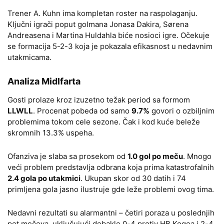
Trener A. Kuhn ima kompletan roster na raspolaganju.
Ključni igrači poput golmana Jonasa Dakira, Sørena
Andreasena i Martina Huldahla biće nosioci igre. Očekuje
se formacija 5-2-3 koja je pokazala efikasnost u nedavnim
utakmicama.
Analiza Midlfarta
Gosti prolaze kroz izuzetno težak period sa formom
LLWLL
. Procenat pobeda od samo
9.7%
govori o ozbiljnim
problemima tokom cele sezone. Čak i kod kuće beleže
skromnih 13.3% uspeha.
Ofanziva je slaba sa prosekom od
1.0 gol po meču
. Mnogo
veći problem predstavlja odbrana koja prima katastrofalnih
2.4 gola po utakmici
. Ukupan skor od 30 datih i 74
primljena gola jasno ilustruje gde leže problemi ovog tima.
Nedavni rezultati su alarmantni – četiri poraza u poslednjih
pet mečeva, uključujući debakle 0-4 protiv HB Kogea i 2-4