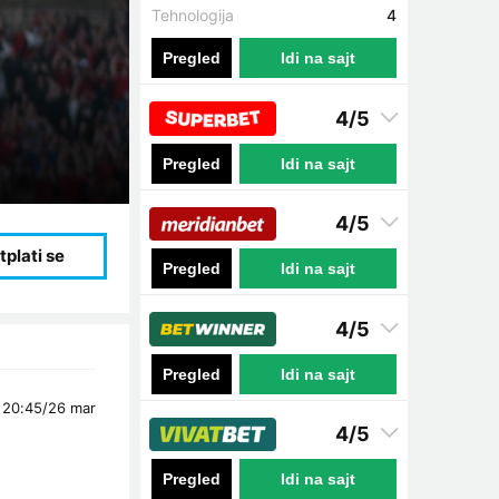
Tehnologija
4
Pregled
Idi na sajt
4/5
Pregled
Idi na sajt
4/5
Pregled
Idi na sajt
4/5
Pregled
Idi na sajt
20:45/26 mar
4/5
Pregled
Idi na sajt