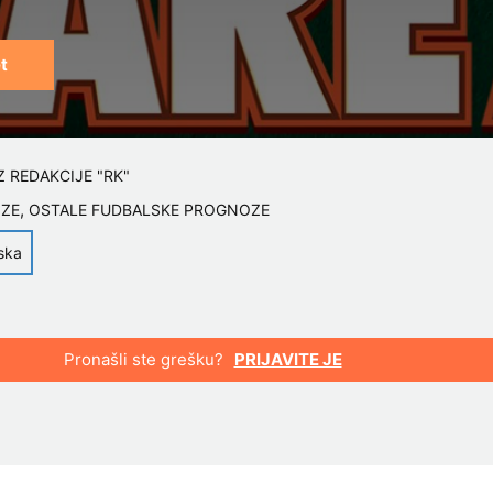
t
 REDAKCIJE "RK"
,
ZE
OSTALE FUDBALSKE PROGNOZE
ska
Pronašli ste grešku?
PRIJAVITE JE