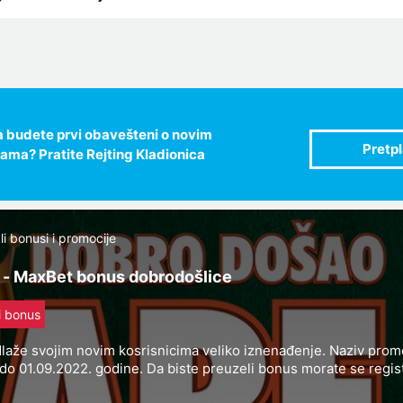
 da budete prvi obavešteni o novim
jama? Pratite Rejting Kladionica
li bonusi i promocije
 - MaxBet bonus dobrodošlice
li bonus
laže svojim novim kosrisnicima veliko iznenađenje. Naziv promo
do 01.09.2022. godine. Da biste preuzeli bonus morate se registr
oga. Ako depozirate sredstva pre toga nećete dobiti ništa!