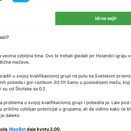
Idi na sajt!
roći?
 veoma ozbiljna tima. Ovo bi trebali gledati jer Holandci igraju
odlične mečeve.
 uradili u svojoj kvalifikacionoj grupi na putu ka Svetskom prvens
pnih pobeda i gol-razlikom 30:1!!! Samo u poslednjem meču, koji 
i su od Škotske sa 0:2.
a problema u svojoj kvalifikacionoj grupi i pobedila je. Lale po
 prilično ozbiljan potencijal u grupama, ali da vidimo kako će bi
je daleko.
gola.
MaxBet
daje kvotu 2.00.