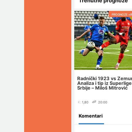
Trenutne prognoze
PROGNOZE «R
Radnički 1923 vs Zemu
Analiza i tip iz Superlige
Srbije – Miloš Mitrović
K:
20:00
Komentari