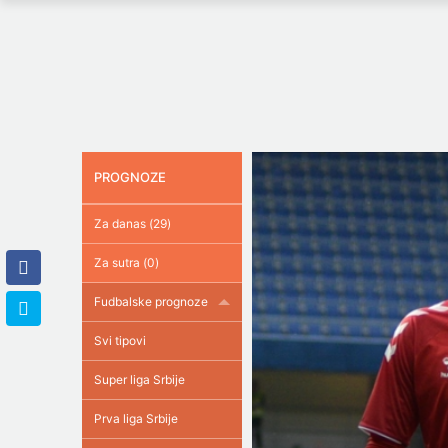
PROGNOZE
Za danas (29)
Za sutra (0)
Fudbalske prognoze
Svi tipovi
Super liga Srbije
Prva liga Srbije