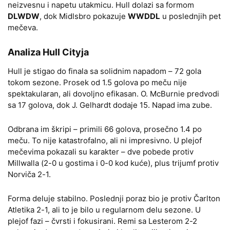
neizvesnu i napetu utakmicu. Hull dolazi sa formom
DLWDW
, dok Midlsbro pokazuje
WWDDL
u poslednjih pet
mečeva.
Analiza Hull Cityja
Hull je stigao do finala sa solidnim napadom – 72 gola
tokom sezone. Prosek od 1.5 golova po meču nije
spektakularan, ali dovoljno efikasan. O. McBurnie predvodi
sa 17 golova, dok J. Gelhardt dodaje 15. Napad ima zube.
Odbrana im škripi – primili 66 golova, prosečno 1.4 po
meču. To nije katastrofalno, ali ni impresivno. U plejof
mečevima pokazali su karakter – dve pobede protiv
Millwalla (2-0 u gostima i 0-0 kod kuće), plus trijumf protiv
Norviča 2-1.
Forma deluje stabilno. Poslednji poraz bio je protiv Čarlton
Atletika 2-1, ali to je bilo u regularnom delu sezone. U
plejof fazi – čvrsti i fokusirani. Remi sa Lesterom 2-2