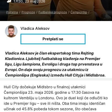
17:30, 23 maj 2026
Početna
Prognoze
Fudbalske prognoze
Čempionšip
Vladica Aleksov
Vladica Aleksov je član ekspertskog tima Rejting
Kladionica. Ljubitelj fudbalskog klađenja na Premijer
ligu, Ligu šampiona, Evroligu i druga top prvenstava u
Evropi. On daje svoju prognozu za utakmicu iz
Čempionšipa (Engleska) između Hull Cityja i Midlsbroa.
Hull City dočekuje Midlsbro u finalnoj utakmici
Čempionšipa 23. maja 2026. godine u 17:30 časova na
kultnom Vembliju u Londonu. Ovo je duel koji će odlučiti ko
ide u Premijer ligu – sve ili ništa. Oba tima imaju identičan
učinak od 45.8% pobeda tokom sezone, što obećava