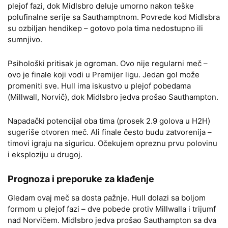
plejof fazi, dok Midlsbro deluje umorno nakon teške
polufinalne serije sa Sauthamptnom. Povrede kod Midlsbra
su ozbiljan hendikep – gotovo pola tima nedostupno ili
sumnjivo.
Psihološki pritisak je ogroman. Ovo nije regularni meč –
ovo je finale koji vodi u Premijer ligu. Jedan gol može
promeniti sve. Hull ima iskustvo u plejof pobedama
(Millwall, Norvič), dok Midlsbro jedva prošao Sauthampton.
Napadački potencijal oba tima (prosek 2.9 golova u H2H)
sugeriše otvoren meč. Ali finale često budu zatvorenija –
timovi igraju na siguricu. Očekujem opreznu prvu polovinu
i eksploziju u drugoj.
Prognoza i preporuke za klađenje
Gledam ovaj meč sa dosta pažnje. Hull dolazi sa boljom
formom u plejof fazi – dve pobede protiv Millwalla i trijumf
nad Norvičem. Midlsbro jedva prošao Sauthampton sa dva