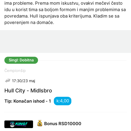
ima probleme. Prema mom iskustvu, ovakvi mečevi često
idu u korist tima sa boljom formom i manjim problemima sa
povredama. Hull ispunjava oba kriterijuma. Kladim se sa
poverenjem na domaće.
Singl: Dobitna
Čempionšip
17:30/23 maj
Hull City - Midlsbro
k:
Tip: Konačan ishod - 1
Bonus
RSD10000