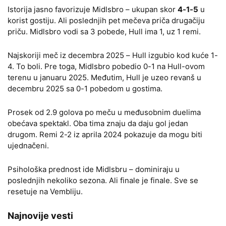
Istorija jasno favorizuje Midlsbro – ukupan skor
4-1-5
u
korist gostiju. Ali poslednjih pet mečeva priča drugačiju
priču. Midlsbro vodi sa 3 pobede, Hull ima 1, uz 1 remi.
Najskoriji meč iz decembra 2025 – Hull izgubio kod kuće 1-
4. To boli. Pre toga, Midlsbro pobedio 0-1 na Hull-ovom
terenu u januaru 2025. Međutim, Hull je uzeo revanš u
decembru 2025 sa 0-1 pobedom u gostima.
Prosek od 2.9 golova po meču u međusobnim duelima
obećava spektakl. Oba tima znaju da daju gol jedan
drugom. Remi 2-2 iz aprila 2024 pokazuje da mogu biti
ujednačeni.
Psihološka prednost ide Midlsbru – dominiraju u
poslednjih nekoliko sezona. Ali finale je finale. Sve se
resetuje na Vembliju.
Najnovije vesti