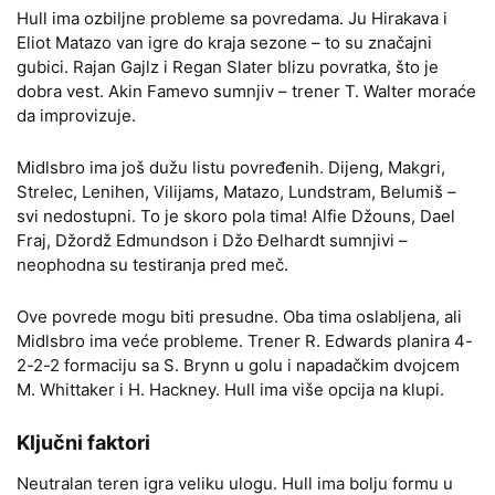
Hull ima ozbiljne probleme sa povredama. Ju Hirakava i
Eliot Matazo van igre do kraja sezone – to su značajni
gubici. Rajan Gajlz i Regan Slater blizu povratka, što je
dobra vest. Akin Famevo sumnjiv – trener T. Walter moraće
da improvizuje.
Midlsbro ima još dužu listu povređenih. Dijeng, Makgri,
Strelec, Lenihen, Vilijams, Matazo, Lundstram, Belumiš –
svi nedostupni. To je skoro pola tima! Alfie Džouns, Dael
Fraj, Džordž Edmundson i Džo Đelhardt sumnjivi –
neophodna su testiranja pred meč.
Ove povrede mogu biti presudne. Oba tima oslabljena, ali
Midlsbro ima veće probleme. Trener R. Edwards planira 4-
2-2-2 formaciju sa S. Brynn u golu i napadačkim dvojcem
M. Whittaker i H. Hackney. Hull ima više opcija na klupi.
Ključni faktori
Neutralan teren igra veliku ulogu. Hull ima bolju formu u