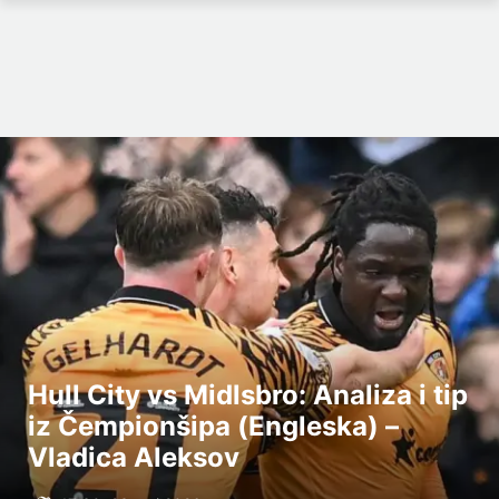
Hull City vs Midlsbro: Analiza i tip
iz Čempionšipa (Engleska) –
Vladica Aleksov