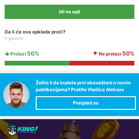
Idi na sajt
Da li će ova opklada proći?
0 glasova
50%
50%
Prolazi
Ne prolazi
Želite li da budete prvi obavešteni o novim
publikacijama? Pratite Vladica Aleksov