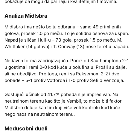
pokazuje da mogu da pariraju i kvalitetnijim timovima.
Analiza Midlsbra
Midlsbro ima nešto bolju odbranu – samo 49 primljenih
golova, prosek 1.0 po meču. To je solidna osnova za uspeh.
Napad je sličan Hull-u – 73 gola, prosek 1.5 po meču. M.
Whittaker (14 golova) i T. Conway (13) nose teret u napadu.
Nedavna forma zabrinjavajuća. Poraz od Sauthamptona 2-1
u gostima i remi 0-0 kod kuće u polufinalu. Prošli su dalje,
ali ne ubedljivo. Pre toga, remi sa Reksemom 2-2 i dve
pobede – 5-1 protiv Votforda i 1-0 protiv Šefild Venzdeja.
Gostujući učinak od 41.7% pobeda nije impresivan. Na
neutralnom terenu kao što je Vembli, to može biti faktor.
Midlsbro deluje kao tim koji više voli kontrolu kod kuće
nego haos na neutralnom terenu.
Međusobni dueli