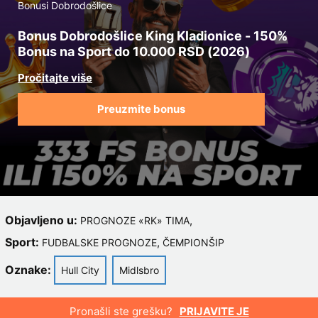
Bonusi Dobrodošlice
Bonus Dobrodošlice King Kladionice - 150%
Bonus na Sport do 10.000 RSD (2026)
Preuzmite bonus
Objavljeno u:
,
PROGNOZE «RK» TIMA
Sport:
,
FUDBALSKE PROGNOZE
ČEMPIONŠIP
Oznake:
Hull City
Midlsbro
Pronašli ste grešku?
PRIJAVITE JE