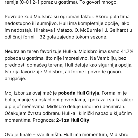
remija (0-0 i 2-1 poraz u gostima). To govori mnogo.
Povrede kod Midlsbra su ogroman faktor. Skoro pola tima
nedostupno ili sumnjivo. Hull ima kompletnije opcije, iako
im nedostaju Hirakava i Matazo. O. McBurnie i J. Gelhardt u
odličnoj formi – 32 gola zajedno tokom sezone.
Neutralan teren favorizuje Hull-a. Midlsbro ima samo 41.7%
pobeda u gostima, što nije impresivno. Na Vembliju, bez
prednosti domaćeg terena, Hull deluje kao sigurnija opcija.
Istorija favorizuje Midlsbro, ali forme i povrede govore
drugačije.
Moj izbor za ovaj meč je
pobeda Hull Cityja
. Forma im je
bolja, manje su oslabljeni povredama, i pokazali su karakter
u plejof mečevima. Midlsbro deluje umorno i decimiran.
Očekujem čvrstu odbranu Hull-a i klinički napad u ključnim
momentima. Prognoza:
2-1 za Hull City
.
Ovo je finale – sve ili ništa. Hull ima momentum, Midlsbro