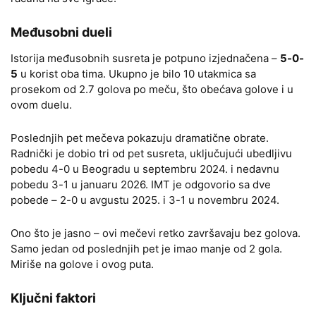
Međusobni dueli
Istorija međusobnih susreta je potpuno izjednačena –
5-0-
5
u korist oba tima. Ukupno je bilo 10 utakmica sa
prosekom od 2.7 golova po meču, što obećava golove i u
ovom duelu.
Poslednjih pet mečeva pokazuju dramatične obrate.
Radnički je dobio tri od pet susreta, uključujući ubedljivu
pobedu 4-0 u Beogradu u septembru 2024. i nedavnu
pobedu 3-1 u januaru 2026. IMT je odgovorio sa dve
pobede – 2-0 u avgustu 2025. i 3-1 u novembru 2024.
Ono što je jasno – ovi mečevi retko završavaju bez golova.
Samo jedan od poslednjih pet je imao manje od 2 gola.
Miriše na golove i ovog puta.
Ključni faktori