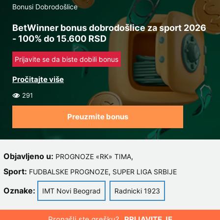
Bonusi Dobrodošlice
BetWinner bonus dobrodošlice za sport 2026
- 100% do 15.600 RSD
Prijavite se da biste dobili bonus
291
Preuzmite bonus
Objavljeno u:
,
PROGNOZE «RK» TIMA
Sport:
,
FUDBALSKE PROGNOZE
SUPER LIGA SRBIJE
Oznake:
IMT Novi Beograd
Radnicki 1923
Pronašli ste grešku?
PRIJAVITE JE