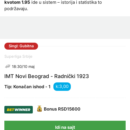
kvotom 1.95
ide u sistem – istorija i statistika to
podržavaju.
Singl: Gubitna
Superliga Srbije
18:30/10 maj
IMT Novi Beograd - Radnički 1923
k:
Tip: Konačan ishod - 1
Bonus
RSD15600
Idi na sajt