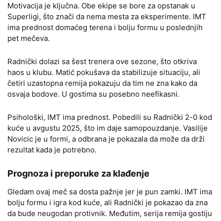
Motivacija je ključna. Obe ekipe se bore za opstanak u
Superligi, što znači da nema mesta za eksperimente. IMT
ima prednost domaćeg terena i bolju formu u poslednjih
pet mečeva.
Radnički dolazi sa šest trenera ove sezone, što otkriva
haos u klubu. Matić pokušava da stabilizuje situaciju, ali
četiri uzastopna remija pokazuju da tim ne zna kako da
osvaja bodove. U gostima su posebno neefikasni.
Psihološki, IMT ima prednost. Pobedili su Radnički 2-0 kod
kuće u avgustu 2025, što im daje samopouzdanje. Vasilije
Novicic je u formi, a odbrana je pokazala da može da drži
rezultat kada je potrebno.
Prognoza i preporuke za klađenje
Gledam ovaj meč sa dosta pažnje jer je pun zamki. IMT ima
bolju formu i igra kod kuće, ali Radnički je pokazao da zna
da bude neugodan protivnik. Međutim, serija remija gostiju