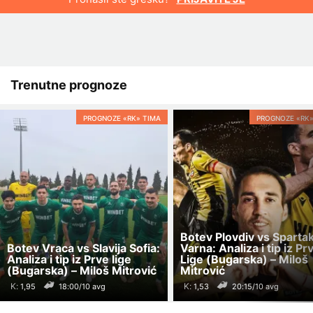
Trenutne prognoze
PROGNOZE «RK» TIMA
PROGNOZE «RK»
Botev Plovdiv vs Sparta
Botev Vraca vs Slavija Sofia:
Varna: Analiza i tip iz Pr
Analiza i tip iz Prve lige
Lige (Bugarska) – Miloš
(Bugarska) – Miloš Mitrović
Mitrović
K:
K:
18:00/10 avg
20:15/10 avg