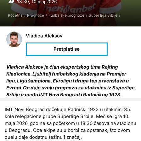
18:30, 10 maj 2026
Početna
Prognoze
Fudbalske prognoze
Super liga Srbije
Vladica Aleksov
Vladica Aleksov je član ekspertskog tima Rejting
Kladionica. Ljubitelj fudbalskog klađenja na Premijer
ligu, Ligu šampiona, Evroligu i druga top prvenstava u
Evropi. On daje svoju prognozu za utakmicu iz Superlige
Srbije između IMT Novi Beograd i Radničkog 1923.
IMT Novi Beograd dočekuje Radnički 1923 u utakmici 35.
kola relegacione grupe Superlige Srbije. Meč se igra 10.
maja 2026. godine sa početkom u 18:30 časova na stadionu
u Beogradu. Obe ekipe su u borbi za opstanak, što ovom
duelu daje dodatnu težinu i značaj.