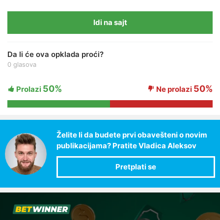
Idi na sajt
Da li će ova opklada proći?
0 glasova
50%
50%
Prolazi
Ne prolazi
Želite li da budete prvi obavešteni o novim
publikacijama? Pratite Vladica Aleksov