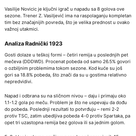
Vasilije Novicic je ključni igrač u napadu sa 8 golova ove
sezone. Trener Z. Vasiljević ima na raspolaganju kompletan
tim bez značajnijih povreda, što je velika prednost u ovako
važnoj utakmici.
Analiza Radnički 1923
Gosti dolaze u teškoj formi – četiri remija u poslednjih pet
mečeva (DDDWD). Procenat pobeda od samo 26.5% govori
o ozbiljnim problemima tokom sezone. Kod kuće su još
gori sa 18.8% pobeda, što znači da su u gostima relativno
nepredvidivi.
Napad i odbrana su na sličnom nivou – daju i primaju oko
1.1-1.2 gola po meču. Problem je što ne uspevaju da dođu
do pobeda. Poslednji rezultati to potvrđuju – remi 2-2
protiv TSC, zatim ubedljiva pobeda 4-0 protiv Spartaka, pa
opet tri uzastopna remija bez golova ili sa jednim golom.