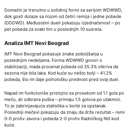
Domaćin je trenutno u solidnoj formi sa serijom WDWWD,
dok gosti dolaze sa nizom od četiri remija i jedne pobede
(DDDWD). Međusobni dueli pokazuju izjednačenost – po
pet pobeda za svaki tim u poslednjih 10 susreta.
Analiza IMT Novi Beograd
IMT Novi Beograd pokazuje znake poboljšanja u
poslednjim nedeljama. Forma WDWWD govori o
stabilizaciji, mada procenat pobeda od 35.3% otkriva da
sezona nije bila laka. Kod kuće su nešto bolji – 41.2%
pobeda, što im daje psihološku prednost pred ovaj duel.
Napad im funkcioniše pristojno sa prosekom od 1.1 gola po
meču, ali odbrana puška – primaju 1.5 golova po utakmici.
To je zabrinjavajuća statistika u borbi za opstanak.
Poslednji mečevi pokazuju da znaju da drže rezultat – remi
0-0 protiv Javora i pobeda 2-0 protiv Radničkog Niš kod
kuće.