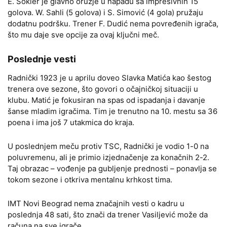
E. Sokler je glavno oružje u napadu sa impresivnih 15
golova. W. Sahli (5 golova) i S. Simović (4 gola) pružaju
dodatnu podršku. Trener F. Dudić nema povređenih igrača,
što mu daje sve opcije za ovaj ključni meč.
Poslednje vesti
Radnički 1923 je u aprilu doveo Slavka Matića kao šestog
trenera ove sezone, što govori o očajničkoj situaciji u
klubu. Matić je fokusiran na spas od ispadanja i davanje
šanse mladim igračima. Tim je trenutno na 10. mestu sa 36
poena i ima još 7 utakmica do kraja.
U poslednjem meču protiv TSC, Radnički je vodio 1-0 na
poluvremenu, ali je primio izjednačenje za konačnih 2-2.
Taj obrazac – vođenje pa gubljenje prednosti – ponavlja se
tokom sezone i otkriva mentalnu krhkost tima.
IMT Novi Beograd nema značajnih vesti o kadru u
poslednja 48 sati, što znači da trener Vasiljević može da
računa na sve igrače.