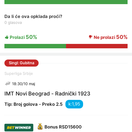
Da li će ova opklada proći?
0 glasova
50%
50%
Prolazi
Ne prolazi
Singl: Gubitna
Superliga Srbije
18:30/10 maj
IMT Novi Beograd - Radnički 1923
k:
Tip: Broj golova - Preko 2.5
Bonus
RSD15600