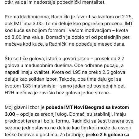
otkriva da im nedostaje pobednički mentalitet.
Prema kladionicama, Radnički je favorit sa kvotom od 2.25,
dok IMT ima 3.00. To mi deluje kao pogrešna procena. IMT
kod kuće sa boljom formom i većom motivacijom – kvota
od 3.00 ima value. Domaćin je dobio tri od poslednjih pet
mečeva kod kuće, a Radnički ne pobeđuje mesec dana.
Što se tiče golova, istorija govori jasno – prosek od 2.7
golova u međusobnim duelima. Obe odbrane pucaju, a
napadi imaju kvalitet. Kvota od 1.95 na preko 2.5 golova
deluje kao solidan izbor. Takođe, oba tima daju gol sa
kvotom 1.83 ima smisla – samo jedan od poslednjih pet
H2H mečeva je završio bez golova jedne strane.
Moj glavni izbor je
pobeda IMT Novi Beograd sa kvotom
3.00
– opcija za srednji ulog. Domaći su stabilniji, imaju
prednost terena i bolju formu. Radnički sa šest trenera ove
sezone jednostavno ne deluje kao tim koji može da osvoji
teške bodove u gostima. Za hrabrije,
preko 2.5 golova sa