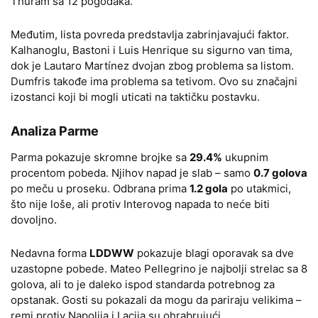
Thuram sa 12 pogodaka.
Međutim, lista povreda predstavlja zabrinjavajući faktor.
Kalhanoglu, Bastoni i Luis Henrique su sigurno van tima,
dok je Lautaro Martínez dvojan zbog problema sa listom.
Dumfris takođe ima problema sa tetivom. Ovo su značajni
izostanci koji bi mogli uticati na taktičku postavku.
Analiza Parme
Parma pokazuje skromne brojke sa
29.4%
ukupnim
procentom pobeda. Njihov napad je slab – samo
0.7 golova
po meču u proseku. Odbrana prima
1.2 gola
po utakmici,
što nije loše, ali protiv Interovog napada to neće biti
dovoljno.
Nedavna forma
LDDWW
pokazuje blagi oporavak sa dve
uzastopne pobede. Mateo Pellegrino je najbolji strelac sa 8
golova, ali to je daleko ispod standarda potrebnog za
opstanak. Gosti su pokazali da mogu da pariraju velikima –
remi protiv Napolija i Lacija su ohrabrujući.