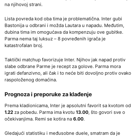
na njihovoj strani.
Lista povreda kod oba tima je problematična. Inter gubi
Bastonija u odbrani i možda Lautara u napadu. Međutim,
dubina tima im omogućava da kompenzuju ove gubitke.
Parma nema taj luksuz – 8 povređenih igrača je
katastrofalan broj.
Taktički matchup favorizuje Inter. Njihov jak napad protiv
slabe odbrane Parme je recept za golove. Parma mora
igrati defanzivno, ali čak i to neće biti dovoljno protiv ovako
raspoloženog domaćina.
Prognoza i preporuke za klađenje
Prema kladionicama, Inter je apsolutni favorit sa kvotom od
1.22
za pobedu. Parma ima kvotu
13.00
, što govori sve o
očekivanjima. Remi se kotira na
6.00
.
Gledajući statistiku i međusobne duele, smatram da je