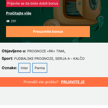
Prijavite se da biste dobili bonus
291
Preuzmite bonus
Objavljeno u:
,
PROGNOZE «RK» TIMA
Sport:
,
FUDBALSKE PROGNOZE
SERIJA A – KALČO
Oznake:
Inter
Parma
Pronašli ste grešku?
PRIJAVITE JE