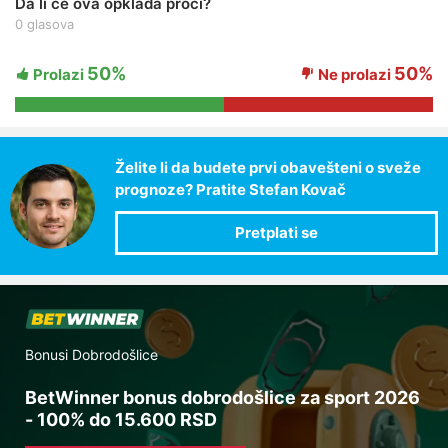
Da li će ova opklada proći?
0 glasova
50%
50%
Prolazi
Ne prolazi
Želite li da budete prvi obavešteni o sveže
prognoze? Pratite Stefan Kovač
Bonusi Dobrodošlice
BetWinner bonus dobrodošlice za sport 2026
- 100% do 15.600 RSD