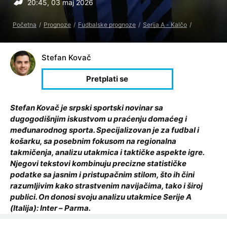
20:45, 03 maj 2026
Početna
Prognoze
Fudbalske prognoze
Serija A - Kalčo
Stefan Kovač
Stefan Kovač je srpski sportski novinar sa
dugogodišnjim iskustvom u praćenju domaćeg i
međunarodnog sporta. Specijalizovan je za fudbal i
košarku, sa posebnim fokusom na regionalna
takmičenja, analizu utakmica i taktičke aspekte igre.
Njegovi tekstovi kombinuju precizne statističke
podatke sa jasnim i pristupačnim stilom, što ih čini
razumljivim kako strastvenim navijačima, tako i široj
publici. On donosi svoju analizu utakmice Serije A
(Italija): Inter – Parma.