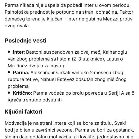
Parma nikada nije uspela da pobedi Inter u ovom periodu.
Psihološka prednost je potpuno na strani domaćina. Faktor
domaćeg terena je ključan – Inter ne gubi na Meazzi protiv
ovog rivala.
Poslednje vesti
Inter:
Bastoni suspendovan za ovaj meč, Kalhanoglu
van zbog problema sa listom (2-3 utakmice), Lautaro
Martínez dvojan za nastup
Parma:
Aleksandar Čirkati van oko 2 meseca zbog
rupture tetive, Nahuel Estevez odsutan zbog mišićnog
problema
Kritično:
Parma vodeća po broju povreda u Seriji A sa 8
igrača trenutno odsutnih
Ključni faktori
Motivacija je na strani Intera koji se bore za titulu. Svaki
bod je bitan u završnici sezone. Parma se bori za opstanak,
što im daje dodatnu motivaciju, ali kvalitet jednostavno nije