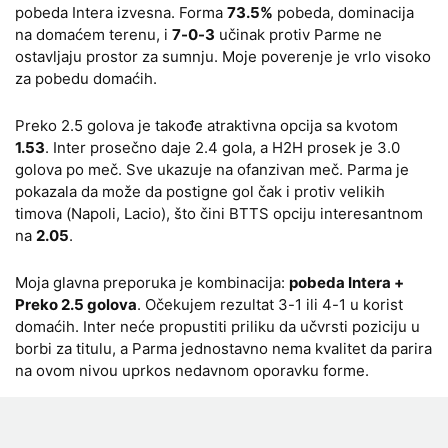
pobeda Intera izvesna. Forma
73.5%
pobeda, dominacija
na domaćem terenu, i
7-0-3
učinak protiv Parme ne
ostavljaju prostor za sumnju. Moje poverenje je vrlo visoko
za pobedu domaćih.
Preko 2.5 golova je takođe atraktivna opcija sa kvotom
1.53
. Inter prosečno daje 2.4 gola, a H2H prosek je 3.0
golova po meč. Sve ukazuje na ofanzivan meč. Parma je
pokazala da može da postigne gol čak i protiv velikih
timova (Napoli, Lacio), što čini BTTS opciju interesantnom
na
2.05
.
Moja glavna preporuka je kombinacija:
pobeda Intera +
Preko 2.5 golova
. Očekujem rezultat 3-1 ili 4-1 u korist
domaćih. Inter neće propustiti priliku da učvrsti poziciju u
borbi za titulu, a Parma jednostavno nema kvalitet da parira
na ovom nivou uprkos nedavnom oporavku forme.