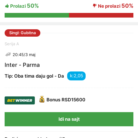
50%
50%
Prolazi
Ne prolazi
Singl: Gubitna
Serija A
20:45/3 maj
Inter - Parma
k:
Tip: Oba tima daju gol - Da
Bonus
RSD15600
Idi na sajt