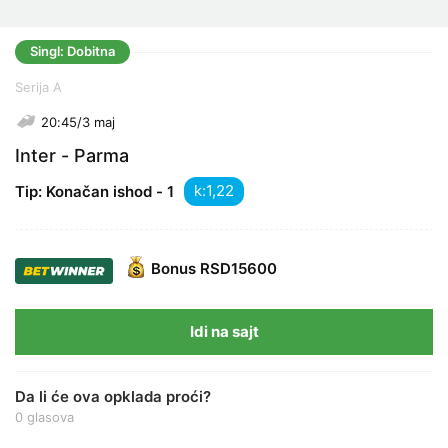
Singl: Dobitna
Serija A
20:45/3 maj
Inter - Parma
k:
Tip: Konačan ishod - 1
Bonus
RSD15600
Idi na sajt
Da li će ova opklada proći?
0 glasova