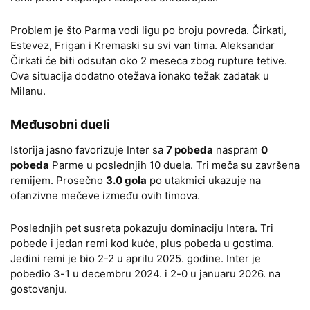
Problem je što Parma vodi ligu po broju povreda. Čirkati,
Estevez, Frigan i Kremaski su svi van tima. Aleksandar
Čirkati će biti odsutan oko 2 meseca zbog rupture tetive.
Ova situacija dodatno otežava ionako težak zadatak u
Milanu.
Međusobni dueli
Istorija jasno favorizuje Inter sa
7 pobeda
naspram
0
pobeda
Parme u poslednjih 10 duela. Tri meča su završena
remijem. Prosečno
3.0 gola
po utakmici ukazuje na
ofanzivne mečeve između ovih timova.
Poslednjih pet susreta pokazuju dominaciju Intera. Tri
pobede i jedan remi kod kuće, plus pobeda u gostima.
Jedini remi je bio 2-2 u aprilu 2025. godine. Inter je
pobedio 3-1 u decembru 2024. i 2-0 u januaru 2026. na
gostovanju.