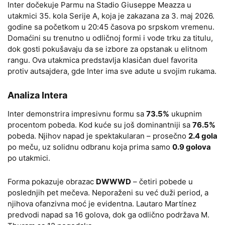
Inter dočekuje Parmu na Stadio Giuseppe Meazza u
utakmici 35. kola Serije A, koja je zakazana za 3. maj 2026.
godine sa početkom u 20:45 časova po srpskom vremenu.
Domaćini su trenutno u odličnoj formi i vode trku za titulu,
dok gosti pokušavaju da se izbore za opstanak u elitnom
rangu. Ova utakmica predstavlja klasičan duel favorita
protiv autsajdera, gde Inter ima sve adute u svojim rukama.
Analiza Intera
Inter demonstrira impresivnu formu sa
73.5%
ukupnim
procentom pobeda. Kod kuće su još dominantniji sa
76.5%
pobeda. Njihov napad je spektakularan – prosečno
2.4 gola
po meču, uz solidnu odbranu koja prima samo
0.9 golova
po utakmici.
Forma pokazuje obrazac
DWWWD
– četiri pobede u
poslednjih pet mečeva. Neporaženi su već duži period, a
njihova ofanzivna moć je evidentna. Lautaro Martínez
predvodi napad sa 16 golova, dok ga odlično podržava M.