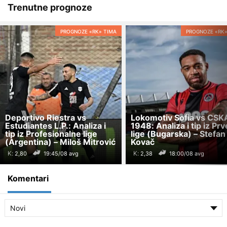
Trenutne prognoze
PROGNOZE «RK» TIMA
PROGNOZE «RK»
Deportivo Riestra vs
Lokomotiv Sofia vs CSK
Estudiantes L.P.: Analiza i
1948: Analiza i tip iz Prv
tip iz Profesionalne lige
lige (Bugarska) – Stefan
(Argentina) – Miloš Mitrović
Kovač
K:
K:
19:45/08 avg
18:00/08 avg
Komentari
Novi