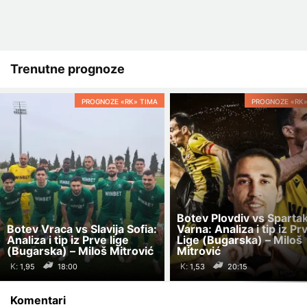
Trenutne prognoze
PROGNOZE «RK» TIMA
PROGNOZE «RK»
Botev Plovdiv vs Sparta
Botev Vraca vs Slavija Sofia:
Varna: Analiza i tip iz Pr
Analiza i tip iz Prve lige
Lige (Bugarska) – Miloš
(Bugarska) – Miloš Mitrović
Mitrović
K:
K:
18:00
20:15
Komentari