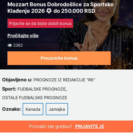
Mozzart Bonus Dobrodošlice za Sportsko
Klađenje 2026
do 250.000 RSD
Prijavite se da biste dobili bonus
2362
Preuzmite bonus
Objavljeno u:
PROGNOZE IZ REDAKCIJE "RK"
Sport:
,
FUDBALSKE PROGNOZE
OSTALE FUDBALSKE PROGNOZE
Oznake:
Kanada
Jamajka
Pronašli ste grešku?
PRIJAVITE JE