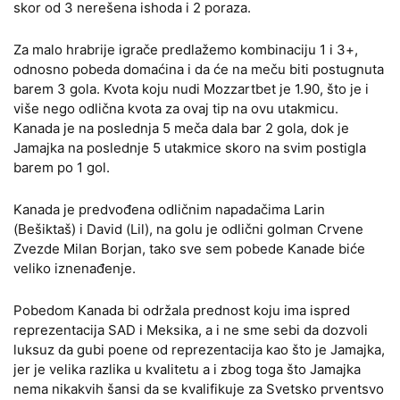
skor od 3 nerešena ishoda i 2 poraza.
Za malo hrabrije igrače predlažemo kombinaciju 1 i 3+,
odnosno pobeda domaćina i da će na meču biti postugnuta
barem 3 gola. Kvota koju nudi Mozzartbet je 1.90, što je i
više nego odlična kvota za ovaj tip na ovu utakmicu.
Kanada je na poslednja 5 meča dala bar 2 gola, dok je
Jamajka na poslednje 5 utakmice skoro na svim postigla
barem po 1 gol.
Kanada je predvođena odličnim napadačima Larin
(Bešiktaš) i David (Lil), na golu je odlični golman Crvene
Zvezde Milan Borjan, tako sve sem pobede Kanade biće
veliko iznenađenje.
Pobedom Kanada bi održala prednost koju ima ispred
reprezentacija SAD i Meksika, a i ne sme sebi da dozvoli
luksuz da gubi poene od reprezentacija kao što je Jamajka,
jer je velika razlika u kvalitetu a i zbog toga što Jamajka
nema nikakvih šansi da se kvalifikuje za Svetsko prventsvo