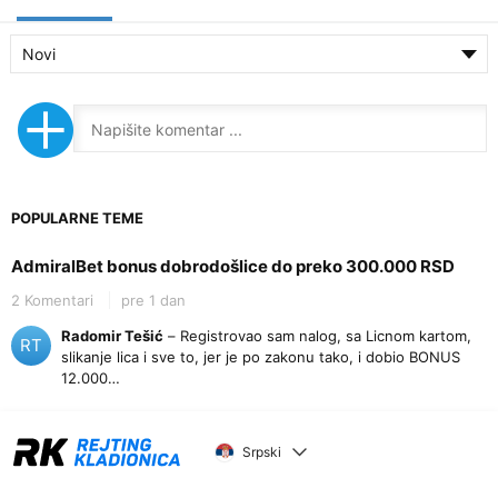
Novi
POPULARNE TEME
AdmiralBet bonus dobrodošlice do preko 300.000 RSD
2 Komentari
pre 1 dan
Radomir Tešić
– Registrovao sam nalog, sa Licnom kartom,
RT
slikanje lica i sve to, jer je po zakonu tako, i dobio BONUS
12.000…
Srpski