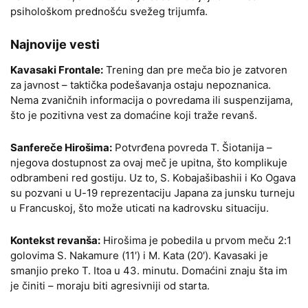
psihološkom prednošću svežeg trijumfa.
Najnovije vesti
Kavasaki Frontale:
Trening dan pre meča bio je zatvoren
za javnost – taktička podešavanja ostaju nepoznanica.
Nema zvaničnih informacija o povredama ili suspenzijama,
što je pozitivna vest za domaćine koji traže revanš.
Sanfereče Hirošima:
Potvrđena povreda T. Šiotanija –
njegova dostupnost za ovaj meč je upitna, što komplikuje
odbrambeni red gostiju. Uz to, S. Kobajašibashii i Ko Ogava
su pozvani u U-19 reprezentaciju Japana za junsku turneju
u Francuskoj, što može uticati na kadrovsku situaciju.
Kontekst revanša:
Hirošima je pobedila u prvom meču 2:1
golovima S. Nakamure (11′) i M. Kata (20′). Kavasaki je
smanjio preko T. Itoa u 43. minutu. Domaćini znaju šta im
je činiti – moraju biti agresivniji od starta.