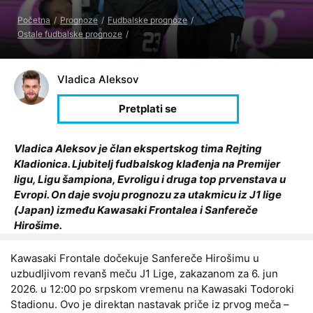
Početna
Prognoze
Fudbalske prognoze
Ostale fudbalske prognoze
Vladica Aleksov
Vladica Aleksov je član ekspertskog tima Rejting
Kladionica. Ljubitelj fudbalskog klađenja na Premijer
ligu, Ligu šampiona, Evroligu i druga top prvenstava u
Evropi. On daje svoju prognozu za utakmicu iz J1 lige
(Japan) između Kawasaki Frontalea i Sanfereče
Hirošime.
Kawasaki Frontale dočekuje Sanfereče Hirošimu u
uzbudljivom revanš meču J1 Lige, zakazanom za 6. jun
2026. u 12:00 po srpskom vremenu na Kawasaki Todoroki
Stadionu. Ovo je direktan nastavak priče iz prvog meča –