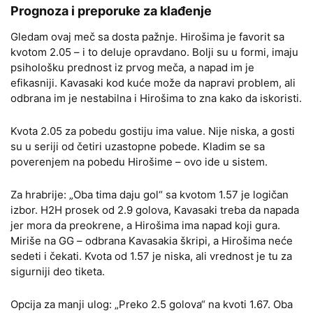
Prognoza i preporuke za klađenje
Gledam ovaj meč sa dosta pažnje. Hirošima je favorit sa
kvotom 2.05 – i to deluje opravdano. Bolji su u formi, imaju
psihološku prednost iz prvog meča, a napad im je
efikasniji. Kavasaki kod kuće može da napravi problem, ali
odbrana im je nestabilna i Hirošima to zna kako da iskoristi.
Kvota 2.05 za pobedu gostiju ima value. Nije niska, a gosti
su u seriji od četiri uzastopne pobede. Kladim se sa
poverenjem na pobedu Hirošime – ovo ide u sistem.
Za hrabrije: „Oba tima daju gol“ sa kvotom 1.57 je logičan
izbor. H2H prosek od 2.9 golova, Kavasaki treba da napada
jer mora da preokrene, a Hirošima ima napad koji gura.
Miriše na GG – odbrana Kavasakia škripi, a Hirošima neće
sedeti i čekati. Kvota od 1.57 je niska, ali vrednost je tu za
sigurniji deo tiketa.
Opcija za manji ulog: „Preko 2.5 golova“ na kvoti 1.67. Oba