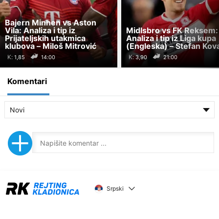
Bajern Minhen vs Aston
Vila: Analiza i tip iz
Midlsbro vs FK Reksem:
Prijateljskih utakmica
Analiza i tip iz Liga kupa
klubova – Miloš Mitrović
(Engleska) – Stefan Kov
K:
K:
14:00
21:00
Komentari
Novi
Srpski