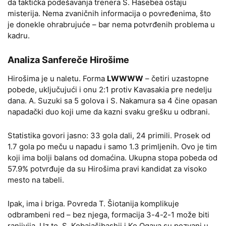
da taktička podešavanja trenera S. Hasebea ostaju
misterija. Nema zvaničnih informacija o povređenima, što
je donekle ohrabrujuće – bar nema potvrđenih problema u
kadru.
Analiza Sanfereče Hirošime
Hirošima je u naletu. Forma
LWWWW
– četiri uzastopne
pobede, uključujući i onu 2:1 protiv Kavasakia pre nedelju
dana. A. Suzuki sa 5 golova i S. Nakamura sa 4 čine opasan
napadački duo koji ume da kazni svaku grešku u odbrani.
Statistika govori jasno: 33 gola dali, 24 primili. Prosek od
1.7 gola po meču u napadu i samo 1.3 primljenih. Ovo je tim
koji ima bolji balans od domaćina. Ukupna stopa pobeda od
57.9% potvrđuje da su Hirošima pravi kandidat za visoko
mesto na tabeli.
Ipak, ima i briga. Povreda T. Šiotanija komplikuje
odbrambeni red – bez njega, formacija 3-4-2-1 može biti
ranjivija. Uz to, S. Kobajašibashii i Ko Ogava su pozvani u