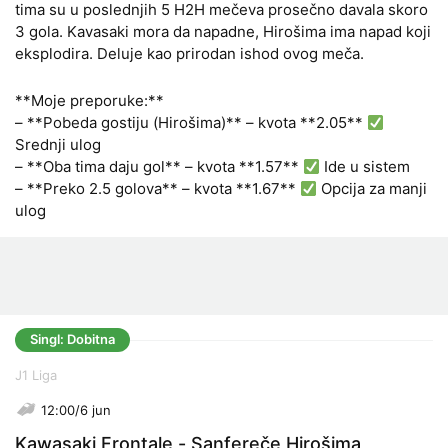
tima su u poslednjih 5 H2H mečeva prosečno davala skoro
3 gola. Kavasaki mora da napadne, Hirošima ima napad koji
eksplodira. Deluje kao prirodan ishod ovog meča.
**Moje preporuke:**
– **Pobeda gostiju (Hirošima)** – kvota **2.05**
Srednji ulog
– **Oba tima daju gol** – kvota **1.57**
Ide u sistem
– **Preko 2.5 golova** – kvota **1.67**
Opcija za manji
ulog
Singl: Dobitna
J1 Liga
12:00/6 jun
Kawasaki Frontale - Sanfereče Hirošima