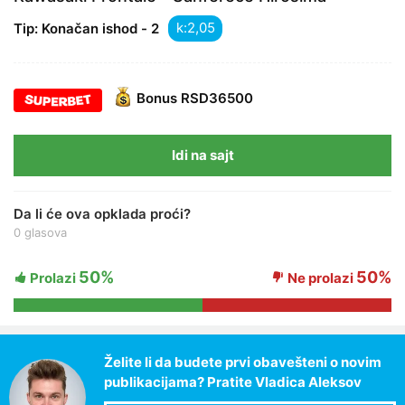
k:
Tip: Konačan ishod - 2
Bonus
RSD36500
Idi na sajt
Da li će ova opklada proći?
0 glasova
50%
50%
Prolazi
Ne prolazi
Želite li da budete prvi obavešteni o novim
publikacijama? Pratite Vladica Aleksov