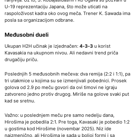
U-19 reprezentaciju Japana, što može uticati na
raspoloživost kadra oko ovog meča. Trener K. Sawada ima
posla sa organizacijom odbrane.
Međusobni dueli
Ukupan H2H učinak je izjednačen:
4-3-3
u korist
Kavasakia na ukupnom nivou. Ali nedavni trend priča
drugačiju priču.
Poslednjih 5 međusobnih mečeva: dva remija (2:2 i 1:1), pa
tri utakmice u kojima su se izmenjivali pobednici. Prosek
golova od 2.9 po meču govori da ovi timovi ne igraju
zatvoreno jedno protiv drugog. Miriše na golove svaki put
kad se sretnu.
Važno: u poslednjem meču pre samo nedelju dana,
Hirošima je pobedila 2:1. Pre toga, Kavasaki je pobedio 1:2
u gostima kod Hirošime (novembar 2025). Niz ide
naizmenično, ali Hirošima je sada u boljoj formi i sa