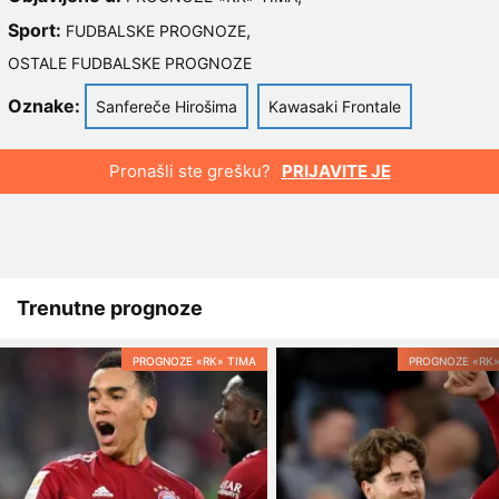
Sport:
,
FUDBALSKE PROGNOZE
OSTALE FUDBALSKE PROGNOZE
Oznake:
Sanfereče Hirošima
Kawasaki Frontale
Pronašli ste grešku?
PRIJAVITE JE
Trenutne prognoze
PROGNOZE «RK» TIMA
PROGNOZE «RK»