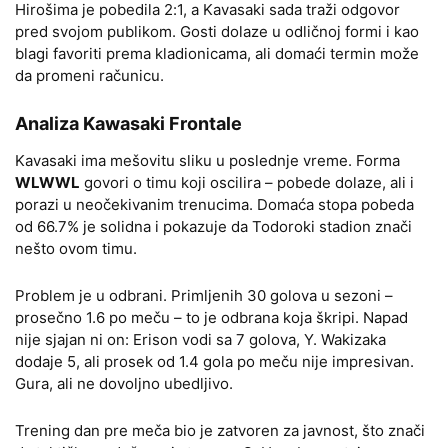
Hirošima je pobedila 2:1, a Kavasaki sada traži odgovor
pred svojom publikom. Gosti dolaze u odličnoj formi i kao
blagi favoriti prema kladionicama, ali domaći termin može
da promeni računicu.
Analiza Kawasaki Frontale
Kavasaki ima mešovitu sliku u poslednje vreme. Forma
WLWWL
govori o timu koji oscilira – pobede dolaze, ali i
porazi u neočekivanim trenucima. Domaća stopa pobeda
od 66.7% je solidna i pokazuje da Todoroki stadion znači
nešto ovom timu.
Problem je u odbrani. Primljenih 30 golova u sezoni –
prosečno 1.6 po meču – to je odbrana koja škripi. Napad
nije sjajan ni on: Erison vodi sa 7 golova, Y. Wakizaka
dodaje 5, ali prosek od 1.4 gola po meču nije impresivan.
Gura, ali ne dovoljno ubedljivo.
Trening dan pre meča bio je zatvoren za javnost, što znači