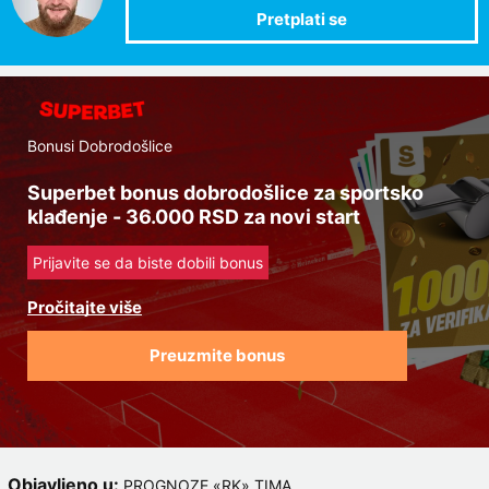
Bonusi Dobrodošlice
Superbet bonus dobrodošlice za sportsko
klađenje - 36.000 RSD za novi start
Prijavite se da biste dobili bonus
Preuzmite bonus
Objavljeno u:
,
PROGNOZE «RK» TIMA