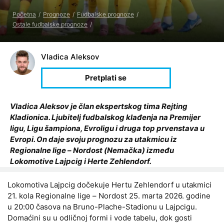
Početna
Prognoze
Fudbalske prognoze
Ostale fudbalske prognoze
Vladica Aleksov
Vladica Aleksov je član ekspertskog tima Rejting
Kladionica. Ljubitelj fudbalskog klađenja na Premijer
ligu, Ligu šampiona, Evroligu i druga top prvenstava u
Evropi. On daje svoju prognozu za utakmicu iz
Regionalne lige – Nordost (Nemačka) između
Lokomotive Lajpcig i Herte Zehlendorf.
Lokomotiva Lajpcig dočekuje Hertu Zehlendorf u utakmici
21. kola Regionalne lige – Nordost 25. marta 2026. godine
u 20:00 časova na Bruno-Plache-Stadionu u Lajpcigu.
Domaćini su u odličnoj formi i vode tabelu, dok gosti