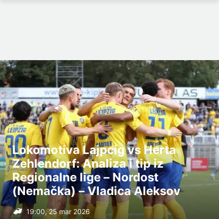
Lokomotiva Lajpcig vs Herta
Zehlendorf: Analiza i tip iz
Regionalne lige – Nordost
(Nemačka) – Vladica Aleksov
19:00, 25 mar 2026