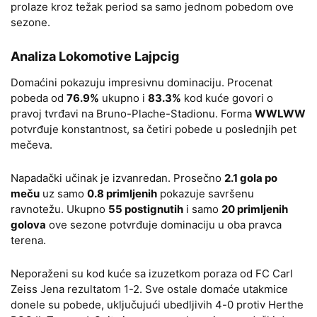
prolaze kroz težak period sa samo jednom pobedom ove
sezone.
Analiza Lokomotive Lajpcig
Domaćini pokazuju impresivnu dominaciju. Procenat
pobeda od
76.9%
ukupno i
83.3%
kod kuće govori o
pravoj tvrđavi na Bruno-Plache-Stadionu. Forma
WWLWW
potvrđuje konstantnost, sa četiri pobede u poslednjih pet
mečeva.
Napadački učinak je izvanredan. Prosečno
2.1 gola po
meču
uz samo
0.8 primljenih
pokazuje savršenu
ravnotežu. Ukupno
55 postignutih
i samo
20 primljenih
golova
ove sezone potvrđuje dominaciju u oba pravca
terena.
Neporaženi su kod kuće sa izuzetkom poraza od FC Carl
Zeiss Jena rezultatom 1-2. Sve ostale domaće utakmice
donele su pobede, uključujući ubedljivih 4-0 protiv Herthe