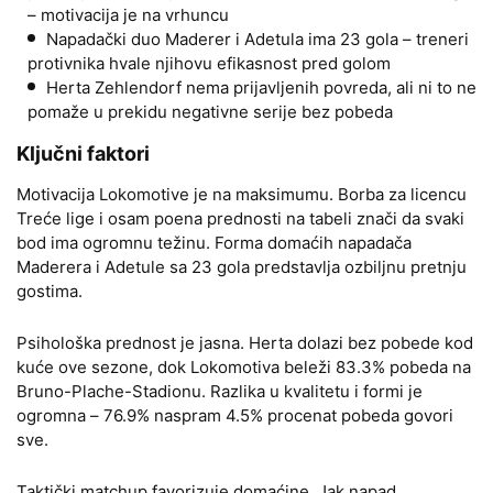
– motivacija je na vrhuncu
Napadački duo Maderer i Adetula ima 23 gola – treneri
protivnika hvale njihovu efikasnost pred golom
Herta Zehlendorf nema prijavljenih povreda, ali ni to ne
pomaže u prekidu negativne serije bez pobeda
Ključni faktori
Motivacija Lokomotive je na maksimumu. Borba za licencu
Treće lige i osam poena prednosti na tabeli znači da svaki
bod ima ogromnu težinu. Forma domaćih napadača
Maderera i Adetule sa 23 gola predstavlja ozbiljnu pretnju
gostima.
Psihološka prednost je jasna. Herta dolazi bez pobede kod
kuće ove sezone, dok Lokomotiva beleži 83.3% pobeda na
Bruno-Plache-Stadionu. Razlika u kvalitetu i formi je
ogromna – 76.9% naspram 4.5% procenat pobeda govori
sve.
Taktički matchup favorizuje domaćine. Jak napad