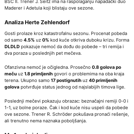
BSC II. Trener J. Seitz ima na raspolaganju napadački duo
Maderer i Adetula koji blistaju ove sezone.
Analiza Herte Zehlendorf
Gosti prolaze kroz katastrofalnu sezonu. Procenat pobeda
od samo
4.5%
uz
0%
kod kuće otkriva duboku krizu. Forma
DLDLD
pokazuje nemoć da dođu do pobede – tri remija i
dva poraza u poslednjih pet mečeva.
Ofanzivna nemoć je očigledna. Prosečno
0.8 golova po
meču
uz
1.8 primljenih
govori o problemima na oba kraja
terena. Ukupno samo
17 postignutih
uz
40 primljenih
golova
potvrđuje status jednog od najslabijih timova lige.
Poslednji mečevi pokazuju obrazac: beznačajni remiji 0-0 i
1-1, uz bolne poraze. Čak i kod kuće nisu uspeli da pobede
ove sezone. Trener R. Schröder pokušava pronaći rešenje,
ali trenutno nema naznaka poboljšanja.