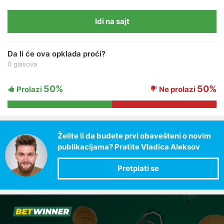
Idi na sajt
Da li će ova opklada proći?
0 glasova
50%
50%
Prolazi
Ne prolazi
Želite li da budete prvi obavešteni o novim
publikacijama? Pratite Vladica Aleksov