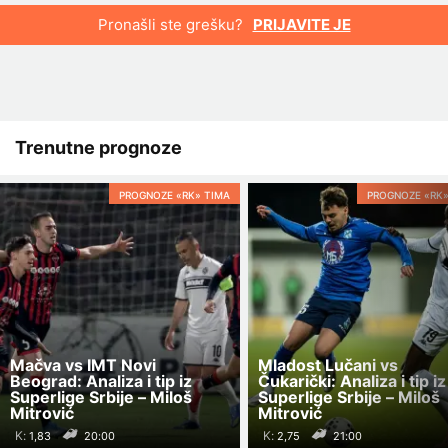
Pronašli ste grešku?
PRIJAVITE JE
Trenutne prognoze
PROGNOZE «RK» TIMA
PROGNOZE «RK»
Mačva vs IMT Novi
Mladost Lučani vs
Beograd: Analiza i tip iz
Čukarički: Analiza i tip iz
Superlige Srbije – Miloš
Superlige Srbije – Miloš
Mitrović
Mitrović
K:
K:
20:00
21:00