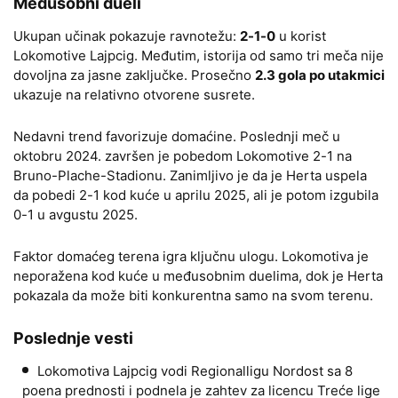
Međusobni dueli
Ukupan učinak pokazuje ravnotežu:
2-1-0
u korist
Lokomotive Lajpcig. Međutim, istorija od samo tri meča nije
dovoljna za jasne zaključke. Prosečno
2.3 gola po utakmici
ukazuje na relativno otvorene susrete.
Nedavni trend favorizuje domaćine. Poslednji meč u
oktobru 2024. završen je pobedom Lokomotive 2-1 na
Bruno-Plache-Stadionu. Zanimljivo je da je Herta uspela
da pobedi 2-1 kod kuće u aprilu 2025, ali je potom izgubila
0-1 u avgustu 2025.
Faktor domaćeg terena igra ključnu ulogu. Lokomotiva je
neporažena kod kuće u međusobnim duelima, dok je Herta
pokazala da može biti konkurentna samo na svom terenu.
Poslednje vesti
Lokomotiva Lajpcig vodi Regionalligu Nordost sa 8
poena prednosti i podnela je zahtev za licencu Treće lige