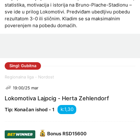
statistika, motivacija i istorija na Bruno-Plache-Stadionu –
sve ide u prilog Lokomotivi. Predviđam ubedljivu pobedu
rezultatom 3-0 ili sličnim. Kladim se sa maksimalnim
poverenjem na pobedu domaćih.
Singl: Gubitna
Regionalna liga - Nordost
19:00/25 mar
Lokomotiva Lajpcig - Herta Zehlendorf
k:
Tip: Konačan ishod - 1
Bonus
RSD15600