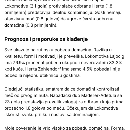
Lokomotive (2.1 gola) protiv slabe odbrane Herte (1.8
primljenih) predstavlja idealnu kombinaciju. Gosti nemaju
ofanzivnu moć (0.8 golova) da ugroze čvrstu odbranu
domaćina (0.8 primljenih).
Prognoza i preporuke za klađenje
Sve ukazuje na rutinsku pobedu domaćina. Razlika u
kvalitetu, formi i motivaciji je prevelika. Lokomotiva Lajpcig
ima 76.9% procenat pobeda ukupno i neverovatnih 83.3%
kod kuće. Herta Zehlendorf ima samo 4.5% pobeda i nije
pobedila nijednu utakmicu u gostima.
Gledajući statistiku, smatram da će domaćini kontrolisati
meč od prvog minuta. Napadački duo Maderer-Adetula sa
23 gola predstavlja prevelik zalogaj za odbranu koja prima
prosečno 1.8 golova po meču. Očekujem da Lokomotiva
iskoristi svaku priliku i nastavi sa dominacijom.
Moje poverenje je vrlo visoko za pobedu domaćina. Forma,