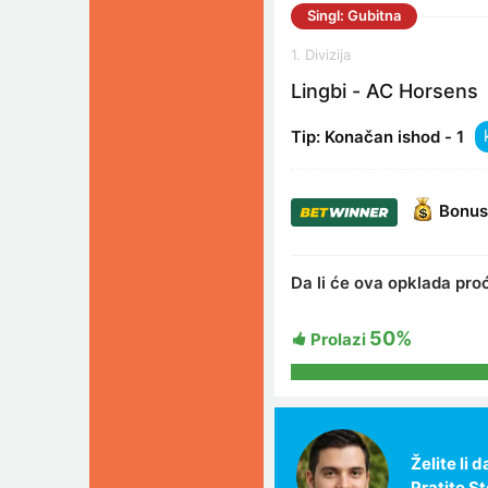
Singl: Gubitna
1. Divizija
Lingbi - AC Horsens
Tip: Konačan ishod - 1
Bonus
Da li će ova opklada pro
50%
Prolazi
Želite li
Pratite S