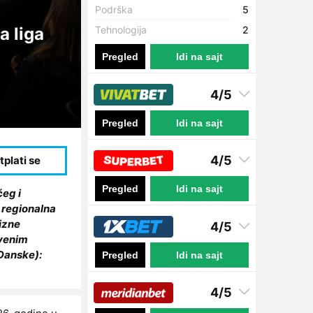
Podrška
5
a liga
Tehnologija
2
Pregled
Idi na sajt
4/5
Pregled
Idi na sajt
4/5
Pregled
Idi na sajt
eg i
 regionalna
izne
4/5
tvenim
 Danske):
Pregled
Idi na sajt
4/5