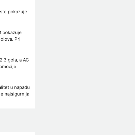
ste pokazuje
D pokazuje
olova. Pri
2.3 gola, a AC
romocije
litet u napadu
je najsigurnija