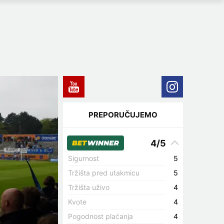
PREPORUČUJEMO
4/5
Sigurnost
5
Tržišta pred utakmicu
5
Tržišta uživo
4
Kvote
4
Pogodnost plaćanja
4