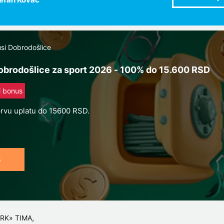
si Dobrodošlice
brodošlice za sport 2026 - 100% do 15.600 RSD
li bonus
rvu uplatu do 15600 RSD.
s
,
RK» TIMA