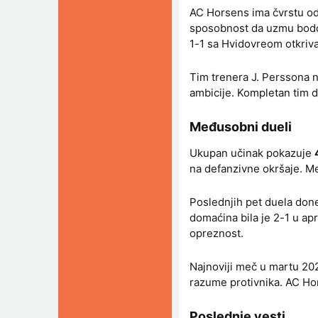
AC Horsens ima čvrstu o
sposobnost da uzmu bodov
1-1 sa Hvidovreom otkriva
Tim trenera J. Perssona n
ambicije. Kompletan tim d
Međusobni dueli
Ukupan učinak pokazuje
na defanzivne okršaje. M
Poslednjih pet duela don
domaćina bila je 2-1 u ap
opreznost.
Najnoviji meč u martu 20
razume protivnika. AC Hor
Poslednje vesti