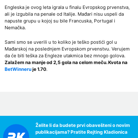
Engleska je ovog leta igrala u finalu Evropskog prvenstva,
ali je izgubila na penale od Italije. Mađari nisu uspeli da
napuste grupu u kojoj su bile Francuska, Portugal i
Nemačka.
Sami smo se uverili u to koliko je teško postići gol u
Mađarskoj na poslednjem Evropskom prvenstvu. Verujem
da će biti teška za Engleze utakmica bez mnogo golova.
Zalažem na manje od 2,5 gola na celom meču. Kvota na
BetWinneru
je 1.70
.
Želite li da budete prvi obavešteni o novim
publikacijama? Pratite Rejting Kladionica