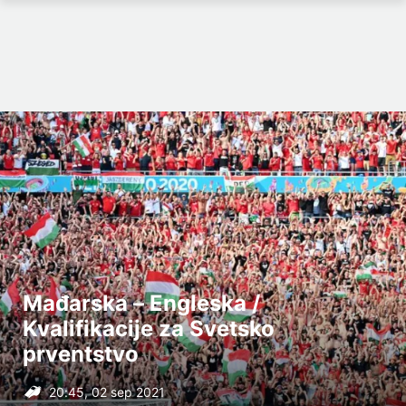
Mađarska – Engleska /
Kvalifikacije za Svetsko
prventstvo
20:45, 02 sep 2021