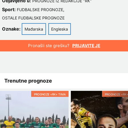
Objavljeno u:
PROGNOZE IZ REDAKCIJE "RK"
Sport:
,
FUDBALSKE PROGNOZE
OSTALE FUDBALSKE PROGNOZE
Oznake:
Mađarska
Engleska
Pronašli ste grešku?
PRIJAVITE JE
Trenutne prognoze
PROGNOZE «RK» TIMA
PROGNOZE «RK»