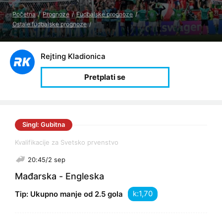
Početna
Prognoze
Fudbalske prognoze
Ostale fudbalske prognoze
Rejting Kladionica
Singl: Gubitna
Kvalifikacije za Svetsko prvenstvo
20:45/2 sep
Mađarska - Engleska
k:
Tip: Ukupno manje od 2.5 gola