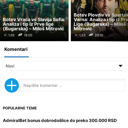
Botev Plovdiv vs Sparta
Botev Vraca vs Slavija Sofia:
Varna: Analiza i tip iz Pr
Analiza i tip iz Prve lige
Lige (Bugarska) – Miloš
(Bugarska) – Miloš Mitrović
Mitrović
K:
K:
18:00
20:15
Komentari
Novi
POPULARNE TEME
AdmiralBet bonus dobrodošlice do preko 300.000 RSD