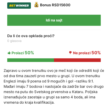
Bonus
RSD15600
Idi na sajt
Da li će ova opklada proći?
0 glasova
50%
50%
Prolazi
Ne prolazi
Zapravo u ovom trenutku ovo je meč koji će odrediti koji će
od dva tima zauzeti prvo mesto u grupi. U ovom trenutku
Englezi imaju 9 poena od 9 mogućih i gol -razliku 9:1.
Mađari imaju 7 bodova i nastojaće da zadrže bar ovo drugo
mesto na putu do Svetskog prvenstva u Kataru. Poljska
iznenađujuće zaostaje u grupi sa samo 4 boda, ali ima
vremena do kraja kvalifikacija.