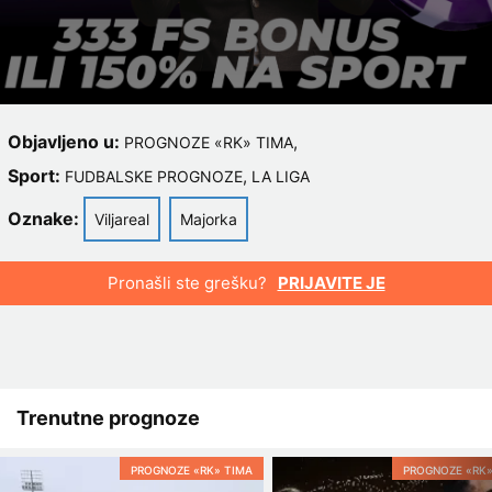
Objavljeno u:
,
PROGNOZE «RK» TIMA
Sport:
,
FUDBALSKE PROGNOZE
LA LIGA
Oznake:
Viljareal
Majorka
Pronašli ste grešku?
PRIJAVITE JE
Trenutne prognoze
PROGNOZE «RK» TIMA
PROGNOZE «RK»