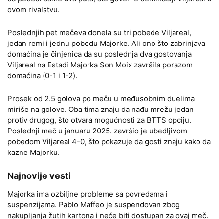
ovom rivalstvu.
Poslednjih pet mečeva donela su tri pobede Viljareal,
jedan remi i jednu pobedu Majorke. Ali ono što zabrinjava
domaćina je činjenica da su poslednja dva gostovanja
Viljareal na Estadi Majorka Son Moix završila porazom
domaćina (0-1 i 1-2).
Prosek od 2.5 golova po meču u međusobnim duelima
miriše na golove. Oba tima znaju da nađu mrežu jedan
protiv drugog, što otvara mogućnosti za BTTS opciju.
Poslednji meč u januaru 2025. završio je ubedljivom
pobedom Viljareal 4-0, što pokazuje da gosti znaju kako da
kazne Majorku.
Najnovije vesti
Majorka ima ozbiljne probleme sa povredama i
suspenzijama. Pablo Maffeo je suspendovan zbog
nakupljanja žutih kartona i neće biti dostupan za ovaj meč.