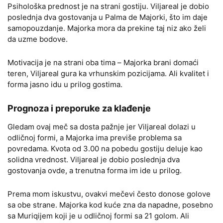
Psihološka prednost je na strani gostiju. Viljareal je dobio
poslednja dva gostovanja u Palma de Majorki, što im daje
samopouzdanje. Majorka mora da prekine taj niz ako želi
da uzme bodove.
Motivacija je na strani oba tima – Majorka brani domaći
teren, Viljareal gura ka vrhunskim pozicijama. Ali kvalitet i
forma jasno idu u prilog gostima.
Prognoza i preporuke za klađenje
Gledam ovaj meč sa dosta pažnje jer Viljareal dolazi u
odličnoj formi, a Majorka ima previše problema sa
povredama. Kvota od 3.00 na pobedu gostiju deluje kao
solidna vrednost. Viljareal je dobio poslednja dva
gostovanja ovde, a trenutna forma im ide u prilog.
Prema mom iskustvu, ovakvi mečevi često donose golove
sa obe strane. Majorka kod kuće zna da napadne, posebno
sa Muriqijem koji je u odličnoj formi sa 21 golom. Ali