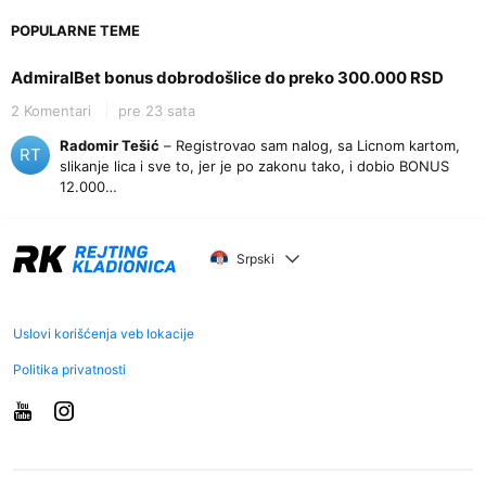
POPULARNE TEME
AdmiralBet bonus dobrodošlice do preko 300.000 RSD
2 Komentari
pre 23 sata
Radomir Tešić
– Registrovao sam nalog, sa Licnom kartom,
RT
slikanje lica i sve to, jer je po zakonu tako, i dobio BONUS
12.000…
Srpski
Uslovi korišćenja veb lokacije
Politika privatnosti