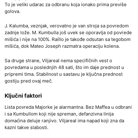
To je veliki udarac za odbranu koja ionako prima previše
golova.
J. Kalumba, veznjak, verovatno je van stroja sa povredom
zadnje lože. M. Kumbulla još uvek se oporavlja od povrede
mišića i nije na 100%. Raíllo je takođe odsutan sa tegobom
mišića, dok Mateo Joseph razmatra operaciju kolena.
Sa druge strane, Viljareal nema specifičnih vest o
povredama u poslednjih 48 sati, što im daje prednost u
pripremi tima. Stabilnost u sastavu je ključna prednost
gostiju pred ovaj meč.
Ključni faktori
Lista povreda Majorke je alarmantna. Bez Maffea u odbrani
i sa Kumbullom koji nije spreman, defanzivna linija
domaćina deluje ranjivo. Viljareal ima napad koji zna da
kazni takve slabosti.