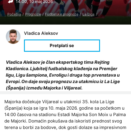
14:00, 10 maj 2026
Početna
Prognoze
Fudbalske prognoze
La Liga
Vladica Aleksov
Vladica Aleksov je član ekspertskog tima Rejting
Kladionica. Ljubitelj fudbalskog klađenja na Premijer
ligu, Ligu šampiona, Evroligu i druga top prvenstava u
Evropi. On daje svoju prognozu za utakmicu iz La Lige
(Španija) između Majorka i Viljareal.
Majorka dočekuje Viljareal u utakmici 35. kola La Lige
(Španija) koja se igra 10. maja 2026. godine sa početkom u
14:00 časova na stadionu Estadi Majorka Son Moix u Palma
de Majorki. Domaćin pokušava da iskoristi prednost svog
terena u borbi za bodove, dok gosti dolaze sa impresivnom