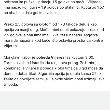
odbrana im puška – primaju 1.5 golova po meču. Viljareal
ima napad koji gura – 1.9 golova po utakmici. Kvota od 1.57
na oba tima daju gol ima value.
Preko 2.5 golova sa kvotom od 1.73 takođe deluje kao
opcija za manji ulog. Međusobni dueli pokazuju prosek od
2.5 golova, a oba tima imaju kvalitet u napadu. Majorka
mora da napadne kod kuće, što ostavlja prostor za kontre
Viljareal.
Moj glavni izbor je
pobeda Viljareal
sa kvotom 3.00.
Forma, kvalitet i istorija idu u njihovu prilog. Za hrabrije,
kombinacija Viljareal pobeda + oba tima daju gol može da
donese dobar tiket. Sigurnija opcija je dupla šansa X2 ako
želite da pokrijete remi, ali ja ovde vidim gosti uzimaju sva
tri boda.