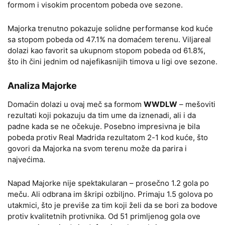
formom i visokim procentom pobeda ove sezone.
Majorka trenutno pokazuje solidne performanse kod kuće
sa stopom pobeda od 47.1% na domaćem terenu. Viljareal
dolazi kao favorit sa ukupnom stopom pobeda od 61.8%,
što ih čini jednim od najefikasnijih timova u ligi ove sezone.
Analiza Majorke
Domaćin dolazi u ovaj meč sa formom
WWDLW
– mešoviti
rezultati koji pokazuju da tim ume da iznenadi, ali i da
padne kada se ne očekuje. Posebno impresivna je bila
pobeda protiv Real Madrida rezultatom 2-1 kod kuće, što
govori da Majorka na svom terenu može da parira i
najvećima.
Napad Majorke nije spektakularan – prosečno 1.2 gola po
meču. Ali odbrana im škripi ozbiljno. Primaju 1.5 golova po
utakmici, što je previše za tim koji želi da se bori za bodove
protiv kvalitetnih protivnika. Od 51 primljenog gola ove