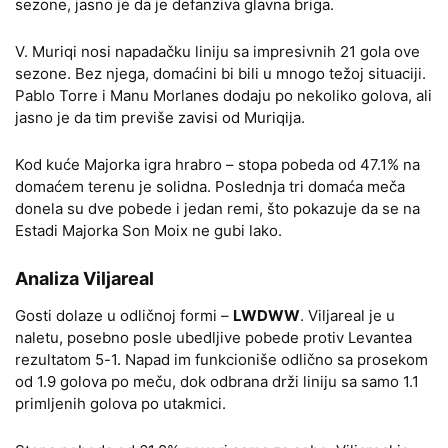
sezone, jasno je da je defanziva glavna briga.
V. Muriqi nosi napadačku liniju sa impresivnih 21 gola ove
sezone. Bez njega, domaćini bi bili u mnogo težoj situaciji.
Pablo Torre i Manu Morlanes dodaju po nekoliko golova, ali
jasno je da tim previše zavisi od Muriqija.
Kod kuće Majorka igra hrabro – stopa pobeda od 47.1% na
domaćem terenu je solidna. Poslednja tri domaća meča
donela su dve pobede i jedan remi, što pokazuje da se na
Estadi Majorka Son Moix ne gubi lako.
Analiza Viljareal
Gosti dolaze u odličnoj formi –
LWDWW
. Viljareal je u
naletu, posebno posle ubedljive pobede protiv Levantea
rezultatom 5-1. Napad im funkcioniše odlično sa prosekom
od 1.9 golova po meču, dok odbrana drži liniju sa samo 1.1
primljenih golova po utakmici.