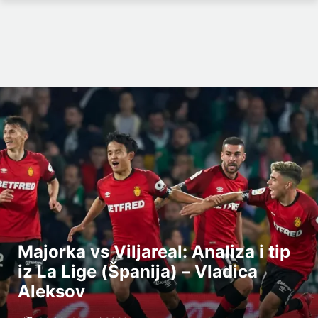
Majorka vs Viljareal: Analiza i tip
iz La Lige (Španija) – Vladica
Aleksov