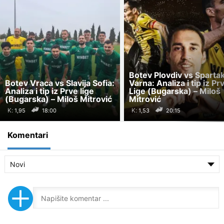
Botev Plovdiv vs Sparta
Botev Vraca vs Slavija Sofia:
Varna: Analiza i tip iz Pr
Analiza i tip iz Prve lige
Lige (Bugarska) – Miloš
(Bugarska) – Miloš Mitrović
Mitrović
K:
K:
18:00
20:15
Komentari
Novi