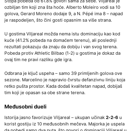
Stopa pobeda od 61.8% govori sama za sebe. Viljareal je
ozbiljan tim koji zna šta hoće. Alberto Moleiro vodi sa 10
golova, Gerard Moreno dodaje 9, a N. Pépé ima 8 – napad
je raspodeljen, što čini gosti opasnim sa više strana.
U gostima Viljareal možda nema istu dominaciju kao kod
kuće (41.2% pobeda na domaćem terenu), ali poslednji
rezultati pokazuju da znaju da dobiju i van svog terena.
Pobeda protiv Athletic Bilbao (1-2) u gostima je dokaz da
ovaj tim ne pravi razliku gde igra.
Odbrana je ključ uspeha – samo 39 primljenih golova ove
sezone. Marcelino je napravio čvrstu defanzivnu liniju koja
retko pušta prostor. Kada dodaš kvalitetan napad, dobijaš
tim koji je opasan sa obe strane terena.
Međusobni dueli
Istorija jasno favorizuje Viljareal – ukupan učinak
2-2-6
u
korist gostiju iz 10 međusobnih mečeva. Majorka je uspela
da pobedi samo dva puta, što govori o dominaciji Viljareal u