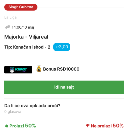
Singl: Gubitna
La Liga
14:00/10 maj
Majorka - Viljareal
k:
Tip: Konačan ishod - 2
Bonus
RSD10000
Idi na sajt
Da li će ova opklada proći?
0 glasova
50%
50%
Prolazi
Ne prolazi