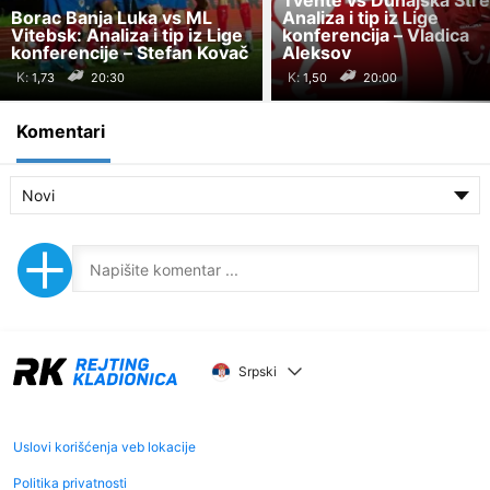
Tvente vs Dunajska Stre
Borac Banja Luka vs ML
Analiza i tip iz Lige
Vitebsk: Analiza i tip iz Lige
konferencija – Vladica
konferencije – Stefan Kovač
Aleksov
K:
K:
20:30
20:00
Komentari
Novi
Srpski
Uslovi korišćenja veb lokacije
Politika privatnosti