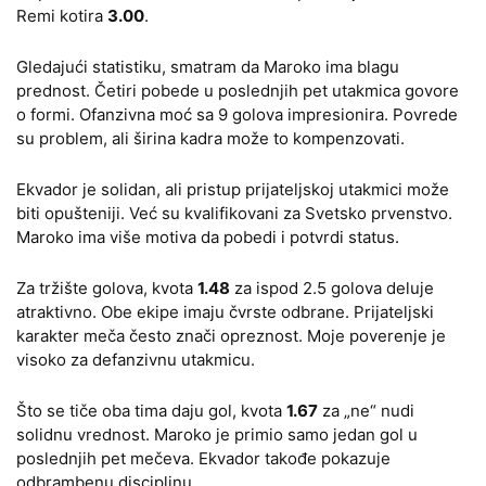
Remi kotira
3.00
.
Gledajući statistiku, smatram da Maroko ima blagu
prednost. Četiri pobede u poslednjih pet utakmica govore
o formi. Ofanzivna moć sa 9 golova impresionira. Povrede
su problem, ali širina kadra može to kompenzovati.
Ekvador je solidan, ali pristup prijateljskoj utakmici može
biti opušteniji. Već su kvalifikovani za Svetsko prvenstvo.
Maroko ima više motiva da pobedi i potvrdi status.
Za tržište golova, kvota
1.48
za ispod 2.5 golova deluje
atraktivno. Obe ekipe imaju čvrste odbrane. Prijateljski
karakter meča često znači opreznost. Moje poverenje je
visoko za defanzivnu utakmicu.
Što se tiče oba tima daju gol, kvota
1.67
za „ne“ nudi
solidnu vrednost. Maroko je primio samo jedan gol u
poslednjih pet mečeva. Ekvador takođe pokazuje
odbrambenu disciplinu.