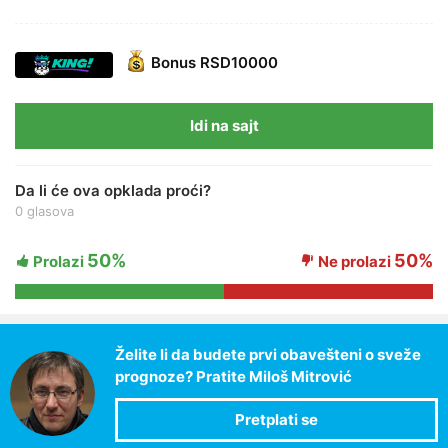
Bonus
RSD10000
Idi na sajt
Da li će ova opklada proći?
0 glasova
50%
50%
Prolazi
Ne prolazi
Želite li da budete prvi obavešteni o sveže
prognoze? Pratite Miloš Mitrović