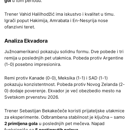
gol
u tom periodu.
Trener Vahid Halilhodžić ima iskustvo i kvalitet u timu.
Igrači poput Hakimija, Amrabata i En-Nesyrija nose
ofanzivni teret.
Analiza Ekvadora
Južnoamerikanci pokazuju solidnu formu. Dve pobede i tri
remija u poslednjih pet utakmica. Pobeda protiv Argentine
(1-0) posebno impresionira.
Remi protiv Kanade (0-0), Meksika (1-1) i SAD (1-1)
pokazuju konzistentnost. Pobeda protiv Novog Zelanda (2-
0) dodaje poverenje. Ekvador je već obezbedio mesto na
Svetskom prvenstvu 2026.
Trener Sebastijan Bekakečeče koristi prijateljske utakmice
za eksperimente. Odbrambena stabilnost je ključna – samo
2 primljena gola
u poslednjih pet mečeva. Napad
funkcioniše sa
5 postignutih golova
.