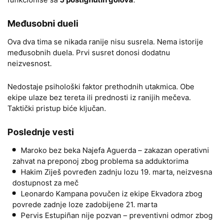
Međusobni dueli
Ova dva tima se nikada ranije nisu susrela. Nema istorije
međusobnih duela. Prvi susret donosi dodatnu
neizvesnost.
Nedostaje psihološki faktor prethodnih utakmica. Obe
ekipe ulaze bez tereta ili prednosti iz ranijih mečeva.
Taktički pristup biće ključan.
Poslednje vesti
Maroko bez beka Najefa Aguerda – zakazan operativni
zahvat na preponoj zbog problema sa adduktorima
Hakim Ziješ povređen zadnju lozu 19. marta, neizvesna
dostupnost za meč
Leonardo Kampana povučen iz ekipe Ekvadora zbog
povrede zadnje loze zadobijene 21. marta
Pervis Estupiñan nije pozvan – preventivni odmor zbog