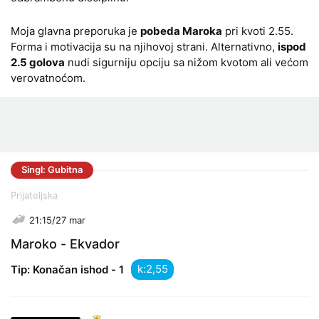
Moja glavna preporuka je
pobeda Maroka
pri kvoti 2.55.
Forma i motivacija su na njihovoj strani. Alternativno,
ispod
2.5 golova
nudi sigurniju opciju sa nižom kvotom ali većom
verovatnoćom.
Singl: Gubitna
Prijateljska
21:15/27 mar
Maroko - Ekvador
k:
Tip: Konačan ishod - 1