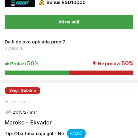
Bonus
RSD10000
Idi na sajt
Da li će ova opklada proći?
0 glasova
50%
50%
Prolazi
Ne prolazi
Singl: Gubitna
Prijateljska
21:15/27 mar
Maroko - Ekvador
k:
Tip: Oba tima daju gol - Ne