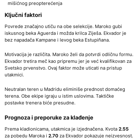
mišićnog preopterećenja
Ključni faktori
Povrede značajno utiču na obe selekcije. Maroko gubi
iskusnog beka Aguerda i možda krilca Ziješa. Ekvador je
bez napadača Kampane i levog beka Estupiñana.
Motivacija je različita. Maroko želi da potvrdi odličnu formu.
Ekvador tretira meč kao pripremu jer je već kvalifikovan za
Svetsko prvenstvo. Ovaj faktor može uticati na pristup
utakmici.
Neutralan teren u Madridu eliminiše prednost domaćeg
terena. Obe ekipe igraju u istim uslovima. Taktičke
postavke trenera biće presudne.
Prognoza i preporuke za klađenje
Prema kladionicama, utakmica je izjednačena. Kvota
2.55
za pobedu Maroka i
2.70
za Ekvador pokazuje neizvesnost.