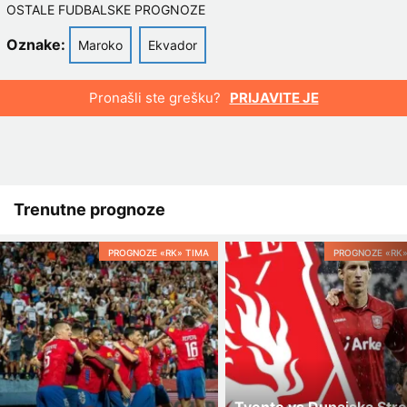
OSTALE FUDBALSKE PROGNOZE
Oznake:
Maroko
Ekvador
Pronašli ste grešku?
PRIJAVITE JE
Trenutne prognoze
PROGNOZE «RK» TIMA
PROGNOZE «RK»