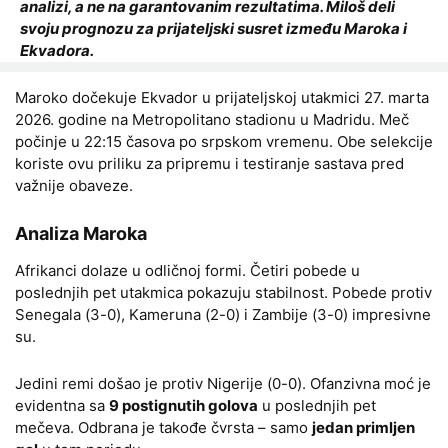
analizi, a ne na garantovanim rezultatima. Miloš deli
svoju prognozu za prijateljski susret između Maroka i
Ekvadora.
Maroko dočekuje Ekvador u prijateljskoj utakmici 27. marta
2026. godine na Metropolitano stadionu u Madridu. Meč
počinje u 22:15 časova po srpskom vremenu. Obe selekcije
koriste ovu priliku za pripremu i testiranje sastava pred
važnije obaveze.
Analiza Maroka
Afrikanci dolaze u odličnoj formi. Četiri pobede u
poslednjih pet utakmica pokazuju stabilnost. Pobede protiv
Senegala (3-0), Kameruna (2-0) i Zambije (3-0) impresivne
su.
Jedini remi došao je protiv Nigerije (0-0). Ofanzivna moć je
evidentna sa
9 postignutih golova
u poslednjih pet
mečeva. Odbrana je takođe čvrsta – samo
jedan primljen