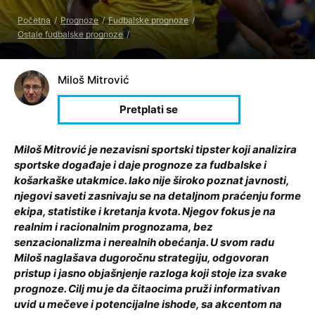
Početna
Prognoze
Fudbalske prognoze
Ostale fudbalske prognoze
Miloš Mitrović
Miloš Mitrović je nezavisni sportski tipster koji analizira
sportske događaje i daje prognoze za fudbalske i
košarkaške utakmice. Iako nije široko poznat javnosti,
njegovi saveti zasnivaju se na detaljnom praćenju forme
ekipa, statistike i kretanja kvota. Njegov fokus je na
realnim i racionalnim prognozama, bez
senzacionalizma i nerealnih obećanja. U svom radu
Miloš naglašava dugoročnu strategiju, odgovoran
pristup i jasno objašnjenje razloga koji stoje iza svake
prognoze. Cilj mu je da čitaocima pruži informativan
uvid u mečeve i potencijalne ishode, sa akcentom na