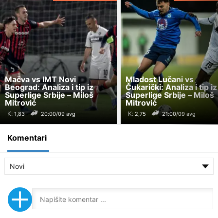
Mačva vs IMT Novi
Mladost Lučani vs
Beograd: Analiza i tip iz
Čukarički: Analiza i tip iz
Superlige Srbije – Miloš
Superlige Srbije – Miloš
Mitrović
Mitrović
K:
K:
20:00/09 avg
21:00/09 avg
Komentari
Novi