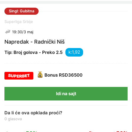
Singl: Gubitna
Superliga Srbije
19:30/3 maj
Napredak - Radnički Niš
k:
Tip: Broj golova - Preko 2.5
Bonus
RSD36500
Idi na sajt
Da li će ova opklada proći?
0 glasova