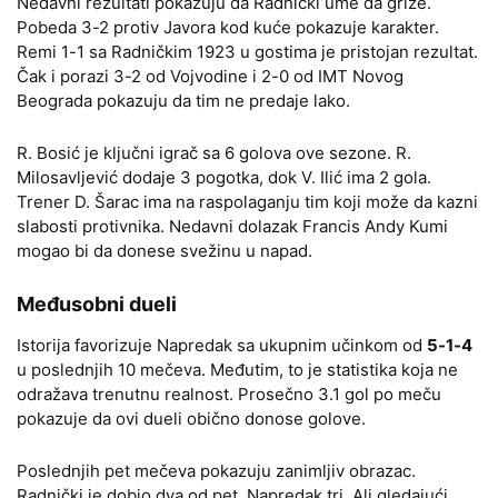
Nedavni rezultati pokazuju da Radnički ume da grize.
Pobeda 3-2 protiv Javora kod kuće pokazuje karakter.
Remi 1-1 sa Radničkim 1923 u gostima je pristojan rezultat.
Čak i porazi 3-2 od Vojvodine i 2-0 od IMT Novog
Beograda pokazuju da tim ne predaje lako.
R. Bosić je ključni igrač sa 6 golova ove sezone. R.
Milosavljević dodaje 3 pogotka, dok V. Ilić ima 2 gola.
Trener D. Šarac ima na raspolaganju tim koji može da kazni
slabosti protivnika. Nedavni dolazak Francis Andy Kumi
mogao bi da donese svežinu u napad.
Međusobni dueli
Istorija favorizuje Napredak sa ukupnim učinkom od
5-1-4
u poslednjih 10 mečeva. Međutim, to je statistika koja ne
odražava trenutnu realnost. Prosečno 3.1 gol po meču
pokazuje da ovi dueli obično donose golove.
Poslednjih pet mečeva pokazuju zanimljiv obrazac.
Radnički je dobio dva od pet, Napredak tri. Ali gledajući