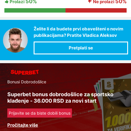
50%
50%
Prolazi
Ne prolazi
Želite li da budete prvi obavešteni o novim
publikacijama? Pratite Vladica Aleksov
Bonusi Dobrodošlice
Superbet bonus dobrodošlice za sportsko
klađenje - 36.000 RSD za novi start
Prijavite se da biste dobili bonus