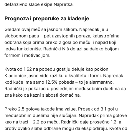
defanzivno slabe ekipe Napretka.
Prognoza i preporuke za klađenje
Gledam ovaj meč sa jasnom slikom. Napredak je u
slobodnom padu – pet uzastopnih poraza, katastrofalna
odbrana koja prima preko 2 gola po meču, i napad koji
jedva funkcioniše. Radnički Niš dolazi sa daleko boljom
formom i motivacijom.
Kvota od 1.62 na pobedu gostiju deluje kao poklon.
Kladionice jasno vide razliku u kvalitetu i formi. Napredak
kod kuće ima samo 12.5% pobeda – to je alarmantno.
Radnički je pokazao u poslednjim međusobnim duelima da
zna kako da kazni slabosti domaćina.
Preko 2.5 golova takođe ima value. Prosek od 3.1 gol u
međusobnim duelima nije slučajan. Napredak prima golove
kao na traci – 2.2 po meču. Radnički daje prosečno 1.2, a
protiv ovako slabe odbrane mogu da eksplodiraju. Kvota od