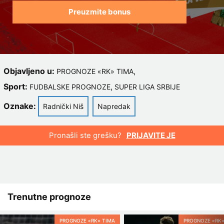
Preuzmite bonus
Objavljeno u:
,
PROGNOZE «RK» TIMA
Sport:
,
FUDBALSKE PROGNOZE
SUPER LIGA SRBIJE
Oznake:
Radnički Niš
Napredak
Pronašli ste grešku?
PRIJAVITE JE
Trenutne prognoze
PROGNOZE «RK» TIMA
PROGNOZE «RK»