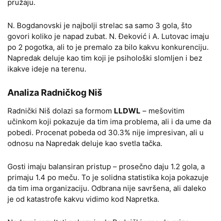
pružaju.
N. Bogdanovski je najbolji strelac sa samo 3 gola, što
govori koliko je napad zubat. N. Đeković i A. Lutovac imaju
po 2 pogotka, ali to je premalo za bilo kakvu konkurenciju.
Napredak deluje kao tim koji je psihološki slomljen i bez
ikakve ideje na terenu.
Analiza Radničkog Niš
Radnički Niš dolazi sa formom
LLDWL
– mešovitim
učinkom koji pokazuje da tim ima problema, ali i da ume da
pobedi. Procenat pobeda od 30.3% nije impresivan, ali u
odnosu na Napredak deluje kao svetla tačka.
Gosti imaju balansiran pristup – prosečno daju 1.2 gola, a
primaju 1.4 po meču. To je solidna statistika koja pokazuje
da tim ima organizaciju. Odbrana nije savršena, ali daleko
je od katastrofe kakvu vidimo kod Napretka.