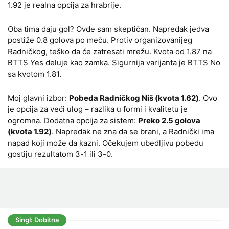
1.92 je realna opcija za hrabrije.
Oba tima daju gol? Ovde sam skeptičan. Napredak jedva
postiže 0.8 golova po meču. Protiv organizovanijeg
Radničkog, teško da će zatresati mrežu. Kvota od 1.87 na
BTTS Yes deluje kao zamka. Sigurnija varijanta je BTTS No
sa kvotom 1.81.
Moj glavni izbor:
Pobeda Radničkog Niš (kvota 1.62)
. Ovo
je opcija za veći ulog – razlika u formi i kvalitetu je
ogromna. Dodatna opcija za sistem:
Preko 2.5 golova
(kvota 1.92)
. Napredak ne zna da se brani, a Radnički ima
napad koji može da kazni. Očekujem ubedljivu pobedu
gostiju rezultatom 3-1 ili 3-0.
Singl: Dobitna