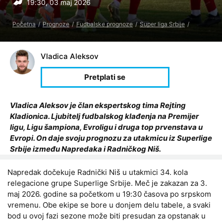
19:30, 03 maj 2026
Početna
Prognoze
Fudbalske prognoze
Super liga Srbije
Vladica Aleksov
Vladica Aleksov je član ekspertskog tima Rejting
Kladionica. Ljubitelj fudbalskog klađenja na Premijer
ligu, Ligu šampiona, Evroligu i druga top prvenstava u
Evropi. On daje svoju prognozu za utakmicu iz Superlige
Srbije između Napredaka i Radničkog Niš.
Napredak dočekuje Radnički Niš u utakmici 34. kola
relegacione grupe Superlige Srbije. Meč je zakazan za 3.
maj 2026. godine sa početkom u 19:30 časova po srpskom
vremenu. Obe ekipe se bore u donjem delu tabele, a svaki
bod u ovoj fazi sezone može biti presudan za opstanak u