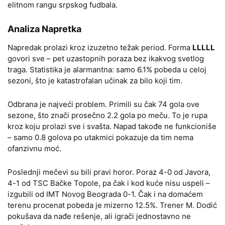
elitnom rangu srpskog fudbala.
Analiza Napretka
Napredak prolazi kroz izuzetno težak period. Forma
LLLLL
govori sve – pet uzastopnih poraza bez ikakvog svetlog
traga. Statistika je alarmantna: samo 6.1% pobeda u celoj
sezoni, što je katastrofalan učinak za bilo koji tim.
Odbrana je najveći problem. Primili su čak 74 gola ove
sezone, što znači prosečno 2.2 gola po meču. To je rupa
kroz koju prolazi sve i svašta. Napad takođe ne funkcioniše
– samo 0.8 golova po utakmici pokazuje da tim nema
ofanzivnu moć.
Poslednji mečevi su bili pravi horor. Poraz 4-0 od Javora,
4-1 od TSC Bačke Topole, pa čak i kod kuće nisu uspeli –
izgubili od IMT Novog Beograda 0-1. Čak i na domaćem
terenu procenat pobeda je mizerno 12.5%. Trener M. Dodić
pokušava da nađe rešenje, ali igrači jednostavno ne