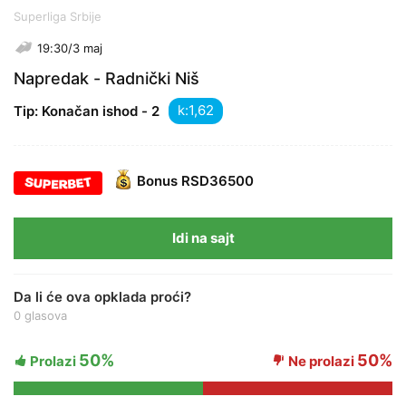
Superliga Srbije
19:30/3 maj
Napredak - Radnički Niš
k:
Tip: Konačan ishod - 2
Bonus
RSD36500
Idi na sajt
Da li će ova opklada proći?
0 glasova
50%
50%
Prolazi
Ne prolazi