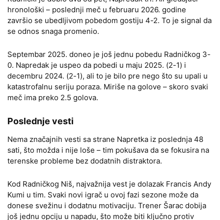
hronološki – poslednji meč u februaru 2026. godine
završio se ubedljivom pobedom gostiju 4-2. To je signal da
se odnos snaga promenio.
Septembar 2025. doneo je još jednu pobedu Radničkog 3-
0. Napredak je uspeo da pobedi u maju 2025. (2-1) i
decembru 2024. (2-1), ali to je bilo pre nego što su upali u
katastrofalnu seriju poraza. Miriše na golove – skoro svaki
meč ima preko 2.5 golova.
Poslednje vesti
Nema značajnih vesti sa strane Napretka iz poslednja 48
sati, što možda i nije loše – tim pokušava da se fokusira na
terenske probleme bez dodatnih distraktora.
Kod Radničkog Niš, najvažnija vest je dolazak Francis Andy
Kumi u tim. Svaki novi igrač u ovoj fazi sezone može da
donese svežinu i dodatnu motivaciju. Trener Šarac dobija
još jednu opciju u napadu, što može biti ključno protiv