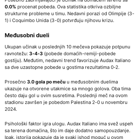
0.0%
procenat pobeda. Ova statistika otkriva ozbiljne
strukturne probleme u timu. Nedavni porazi od Olimpije (3-
1) i Coquimbo Unida (3-0) potvrđuju njihovu krizu.
Međusobni dueli
Ukupan učinak u poslednjih 10 mečeva pokazuje potpunu
ravnotežu:
3-4-3
(pobede domaćih-remiji-pobede
gostiju). Međutim, nedavni trend favorizuje Audax Italiano
sa dve uzastopne pobede u gostima rezultatima 0-2.
Prosečno
3.0 gola po meču
u međusobnim duelima
ukazuje na otvorene utakmice sa mnogo golova. Oba tima
često daju gol u ovim susretima. Poslednji meč na ovom
stadionu završen je pobedom Palestina 2-0 u novembru
2024.
Psihološki faktor igra ulogu. Audax Italiano ima svež uspeh
sa terena domaćina, što im daje dodatno samopouzdanje.
Ipak, istorija pokazuje da je svaki ishod moguć u ovom