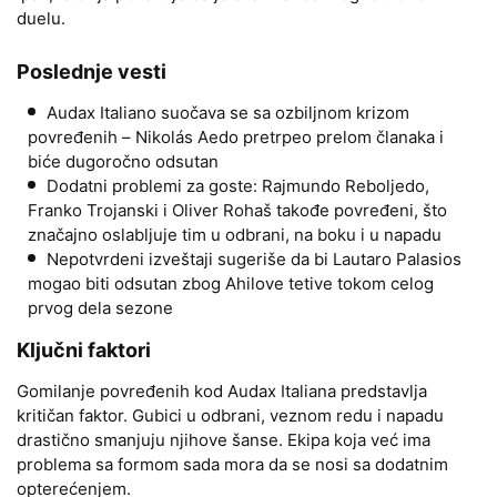
duelu.
Poslednje vesti
Audax Italiano suočava se sa ozbiljnom krizom
povređenih – Nikolás Aedo pretrpeo prelom članaka i
biće dugoročno odsutan
Dodatni problemi za goste: Rajmundo Reboljedo,
Franko Trojanski i Oliver Rohaš takođe povređeni, što
značajno oslabljuje tim u odbrani, na boku i u napadu
Nepotvrdeni izveštaji sugeriše da bi Lautaro Palasios
mogao biti odsutan zbog Ahilove tetive tokom celog
prvog dela sezone
Ključni faktori
Gomilanje povređenih kod Audax Italiana predstavlja
kritičan faktor. Gubici u odbrani, veznom redu i napadu
drastično smanjuju njihove šanse. Ekipa koja već ima
problema sa formom sada mora da se nosi sa dodatnim
opterećenjem.