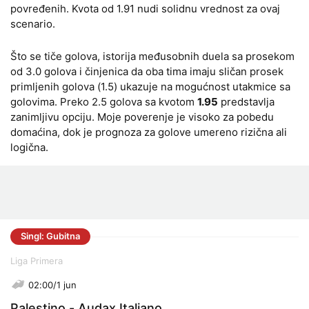
povređenih. Kvota od 1.91 nudi solidnu vrednost za ovaj
scenario.
Što se tiče golova, istorija međusobnih duela sa prosekom
od 3.0 golova i činjenica da oba tima imaju sličan prosek
primljenih golova (1.5) ukazuje na mogućnost utakmice sa
golovima. Preko 2.5 golova sa kvotom
1.95
predstavlja
zanimljivu opciju. Moje poverenje je visoko za pobedu
domaćina, dok je prognoza za golove umereno rizična ali
logična.
Singl: Gubitna
Liga Primera
02:00/1 jun
Palestino - Audax Italiano