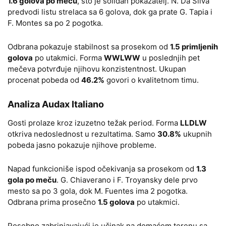
1.6 golova po meču
, što je solidan pokazatelj. N. Da Silva
predvodi listu strelaca sa 6 golova, dok ga prate G. Tapia i
F. Montes sa po 2 pogotka.
Odbrana pokazuje stabilnost sa prosekom od
1.5 primljenih
golova
po utakmici. Forma
WWLWW
u poslednjih pet
mečeva potvrđuje njihovu konzistentnost. Ukupan
procenat pobeda od
46.2%
govori o kvalitetnom timu.
Analiza Audax Italiano
Gosti prolaze kroz izuzetno težak period. Forma
LLDLW
otkriva nedoslednost u rezultatima. Samo
30.8%
ukupnih
pobeda jasno pokazuje njihove probleme.
Napad funkcioniše ispod očekivanja sa prosekom od
1.3
gola po meču
. G. Chiaverano i F. Troyansky dele prvo
mesto sa po 3 gola, dok M. Fuentes ima 2 pogotka.
Odbrana prima prosečno
1.5 golova
po utakmici.
Posebno zabrinjavajući je učinak na domaćem terenu sa