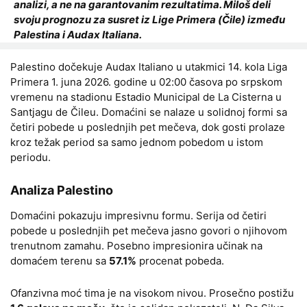
analizi, a ne na garantovanim rezultatima. Miloš deli
svoju prognozu za susret iz Lige Primera (Čile) između
Palestina i Audax Italiana.
Palestino dočekuje Audax Italiano u utakmici 14. kola Liga
Primera 1. juna 2026. godine u 02:00 časova po srpskom
vremenu na stadionu Estadio Municipal de La Cisterna u
Santjagu de Čileu. Domaćini se nalaze u solidnoj formi sa
četiri pobede u poslednjih pet mečeva, dok gosti prolaze
kroz težak period sa samo jednom pobedom u istom
periodu.
Analiza Palestino
Domaćini pokazuju impresivnu formu. Serija od četiri
pobede u poslednjih pet mečeva jasno govori o njihovom
trenutnom zamahu. Posebno impresionira učinak na
domaćem terenu sa
57.1%
procenat pobeda.
Ofanzivna moć tima je na visokom nivou. Prosečno postižu