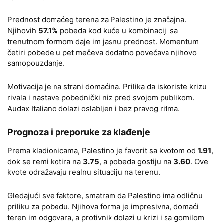
Prednost domaćeg terena za Palestino je značajna.
Njihovih
57.1%
pobeda kod kuće u kombinaciji sa
trenutnom formom daje im jasnu prednost. Momentum
četiri pobede u pet mečeva dodatno povećava njihovo
samopouzdanje.
Motivacija je na strani domaćina. Prilika da iskoriste krizu
rivala i nastave pobednički niz pred svojom publikom.
Audax Italiano dolazi oslabljen i bez pravog ritma.
Prognoza i preporuke za klađenje
Prema kladionicama, Palestino je favorit sa kvotom od
1.91
,
dok se remi kotira na
3.75
, a pobeda gostiju na
3.60
. Ove
kvote odražavaju realnu situaciju na terenu.
Gledajući sve faktore, smatram da Palestino ima odličnu
priliku za pobedu. Njihova forma je impresivna, domaći
teren im odgovara, a protivnik dolazi u krizi i sa gomilom