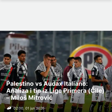
Palestino vs Audax Italiano:
Analiza i tip iz Lige Primera (Čile)
– Miloš Mitrović
02:00, 01 jun 2026