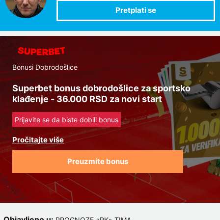
Bonusi Dobrodošlice
Superbet bonus dobrodošlice za sportsko
klađenje - 36.000 RSD za novi start
Prijavite se da biste dobili bonus
Preuzmite bonus
Objavljeno u:
,
PROGNOZE «RK» TIMA