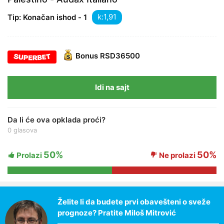
k:
Tip: Konačan ishod - 1
Bonus
RSD36500
Idi na sajt
Da li će ova opklada proći?
0 glasova
50%
50%
Prolazi
Ne prolazi
Želite li da budete prvi obavešteni o sveže
prognoze? Pratite Miloš Mitrović