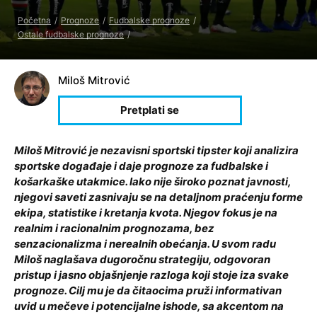
Početna
Prognoze
Fudbalske prognoze
Ostale fudbalske prognoze
Miloš Mitrović
Miloš Mitrović je nezavisni sportski tipster koji analizira
sportske događaje i daje prognoze za fudbalske i
košarkaške utakmice. Iako nije široko poznat javnosti,
njegovi saveti zasnivaju se na detaljnom praćenju forme
ekipa, statistike i kretanja kvota. Njegov fokus je na
realnim i racionalnim prognozama, bez
senzacionalizma i nerealnih obećanja. U svom radu
Miloš naglašava dugoročnu strategiju, odgovoran
pristup i jasno objašnjenje razloga koji stoje iza svake
prognoze. Cilj mu je da čitaocima pruži informativan
uvid u mečeve i potencijalne ishode, sa akcentom na