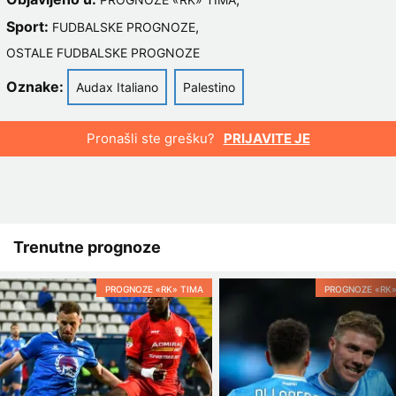
Sport:
,
FUDBALSKE PROGNOZE
OSTALE FUDBALSKE PROGNOZE
Oznake:
Audax Italiano
Palestino
Pronašli ste grešku?
PRIJAVITE JE
Trenutne prognoze
PROGNOZE «RK» TIMA
PROGNOZE «RK»