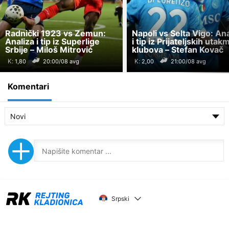
Radnički 1923 vs Zemun:
Napoli vs Selta Vigo: Ana
Analiza i tip iz Superlige
i tip iz Prijateljskih utak
Srbije – Miloš Mitrović
klubova – Stefan Kovač
K:
K:
20:00/08 avg
21:00/08 avg
Komentari
Novi
Srpski