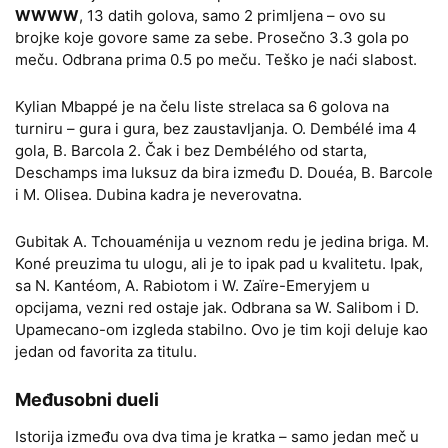
WWWW
, 13 datih golova, samo 2 primljena – ovo su
brojke koje govore same za sebe. Prosečno 3.3 gola po
meču. Odbrana prima 0.5 po meču. Teško je naći slabost.
Kylian Mbappé je na čelu liste strelaca sa 6 golova na
turniru – gura i gura, bez zaustavljanja. O. Dembélé ima 4
gola, B. Barcola 2. Čak i bez Dembélého od starta,
Deschamps ima luksuz da bira između D. Douéa, B. Barcole
i M. Olisea. Dubina kadra je neverovatna.
Gubitak A. Tchouaménija u veznom redu je jedina briga. M.
Koné preuzima tu ulogu, ali je to ipak pad u kvalitetu. Ipak,
sa N. Kantéom, A. Rabiotom i W. Zaïre-Emeryjem u
opcijama, vezni red ostaje jak. Odbrana sa W. Salibom i D.
Upamecano-om izgleda stabilno. Ovo je tim koji deluje kao
jedan od favorita za titulu.
Međusobni dueli
Istorija između ova dva tima je kratka – samo jedan meč u