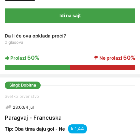
Idi na sajt
Da li će ova opklada proći?
0 glasova
50%
50%
Prolazi
Ne prolazi
Singl: Dobitna
Svetko prvenstvo
23:00/4 jul
Paragvaj - Francuska
k:
Tip: Oba tima daju gol - Ne