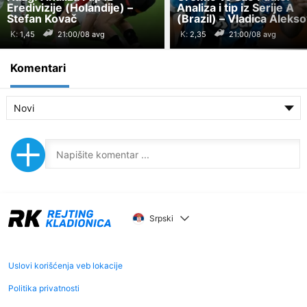
Eredivizije (Holandije) –
Analiza i tip iz Serije A
Stefan Kovač
(Brazil) – Vladica Aleks
K:
K:
21:00/08 avg
21:00/08 avg
Komentari
Novi
Srpski
Uslovi korišćenja veb lokacije
Politika privatnosti