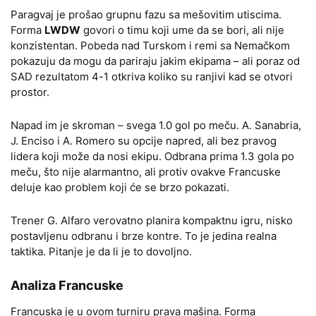
Paragvaj je prošao grupnu fazu sa mešovitim utiscima.
Forma
LWDW
govori o timu koji ume da se bori, ali nije
konzistentan. Pobeda nad Turskom i remi sa Nemačkom
pokazuju da mogu da pariraju jakim ekipama – ali poraz od
SAD rezultatom 4-1 otkriva koliko su ranjivi kad se otvori
prostor.
Napad im je skroman – svega 1.0 gol po meču. A. Sanabria,
J. Enciso i A. Romero su opcije napred, ali bez pravog
lidera koji može da nosi ekipu. Odbrana prima 1.3 gola po
meču, što nije alarmantno, ali protiv ovakve Francuske
deluje kao problem koji će se brzo pokazati.
Trener G. Alfaro verovatno planira kompaktnu igru, nisko
postavljenu odbranu i brze kontre. To je jedina realna
taktika. Pitanje je da li je to dovoljno.
Analiza Francuske
Francuska je u ovom turniru prava mašina. Forma