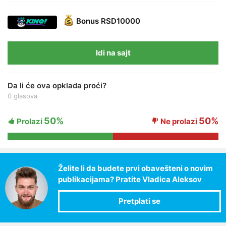
Bonus
RSD10000
Idi na sajt
Da li će ova opklada proći?
0 glasova
50%
50%
Prolazi
Ne prolazi
Želite li da budete prvi obavešteni o novim
publikacijama? Pratite Vladica Aleksov