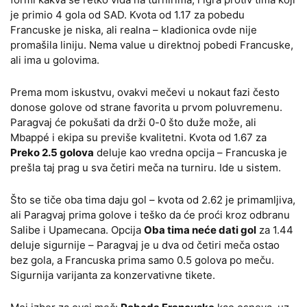
je primio 4 gola od SAD. Kvota od 1.17 za pobedu
Francuske je niska, ali realna – kladionica ovde nije
promašila liniju. Nema value u direktnoj pobedi Francuske,
ali ima u golovima.
Prema mom iskustvu, ovakvi mečevi u nokaut fazi često
donose golove od strane favorita u prvom poluvremenu.
Paragvaj će pokušati da drži 0-0 što duže može, ali
Mbappé i ekipa su previše kvalitetni. Kvota od 1.67 za
Preko 2.5 golova
deluje kao vredna opcija – Francuska je
prešla taj prag u sva četiri meča na turniru. Ide u sistem.
Što se tiče oba tima daju gol – kvota od 2.62 je primamljiva,
ali Paragvaj prima golove i teško da će proći kroz odbranu
Salibe i Upamecana. Opcija
Oba tima neće dati gol
za 1.44
deluje sigurnije – Paragvaj je u dva od četiri meča ostao
bez gola, a Francuska prima samo 0.5 golova po meču.
Sigurnija varijanta za konzervativne tikete.