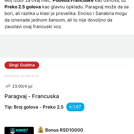
Moj izbor za ovaj meč:
Pobeda Francuske
kao osnova, uz
Preko 2.5 golova
kao glavnu opkladu. Paragvaj može da se
bori, ali razlika u klasi je prevelika. Enciso i Sanabria mogu
da iznenade jednom šansom, ali to nije dovoljno da
zaustavi ovaj francuski voz.
Singl: Gubitna
Svetsko prvenstvo
23:00/4 jul
Paragvaj - Francuska
k:
Tip: Broj golova - Preko 2.5
Bonus
RSD10000