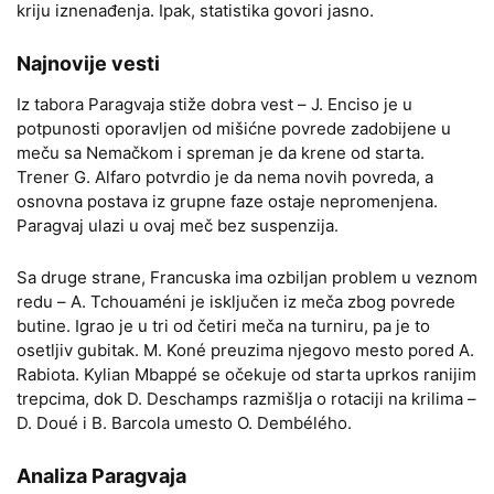
kriju iznenađenja. Ipak, statistika govori jasno.
Najnovije vesti
Iz tabora Paragvaja stiže dobra vest – J. Enciso je u
potpunosti oporavljen od mišićne povrede zadobijene u
meču sa Nemačkom i spreman je da krene od starta.
Trener G. Alfaro potvrdio je da nema novih povreda, a
osnovna postava iz grupne faze ostaje nepromenjena.
Paragvaj ulazi u ovaj meč bez suspenzija.
Sa druge strane, Francuska ima ozbiljan problem u veznom
redu – A. Tchouaméni je isključen iz meča zbog povrede
butine. Igrao je u tri od četiri meča na turniru, pa je to
osetljiv gubitak. M. Koné preuzima njegovo mesto pored A.
Rabiota. Kylian Mbappé se očekuje od starta uprkos ranijim
trepcima, dok D. Deschamps razmišlja o rotaciji na krilima –
D. Doué i B. Barcola umesto O. Dembélého.
Analiza Paragvaja