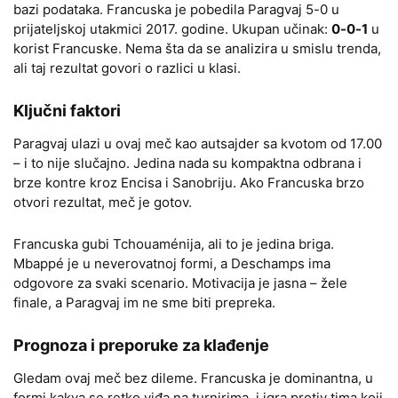
bazi podataka. Francuska je pobedila Paragvaj 5-0 u
prijateljskoj utakmici 2017. godine. Ukupan učinak:
0-0-1
u
korist Francuske. Nema šta da se analizira u smislu trenda,
ali taj rezultat govori o razlici u klasi.
Ključni faktori
Paragvaj ulazi u ovaj meč kao autsajder sa kvotom od 17.00
– i to nije slučajno. Jedina nada su kompaktna odbrana i
brze kontre kroz Encisa i Sanobriju. Ako Francuska brzo
otvori rezultat, meč je gotov.
Francuska gubi Tchouaménija, ali to je jedina briga.
Mbappé je u neverovatnoj formi, a Deschamps ima
odgovore za svaki scenario. Motivacija je jasna – žele
finale, a Paragvaj im ne sme biti prepreka.
Prognoza i preporuke za klađenje
Gledam ovaj meč bez dileme. Francuska je dominantna, u
formi kakva se retko viđa na turnirima, i igra protiv tima koji