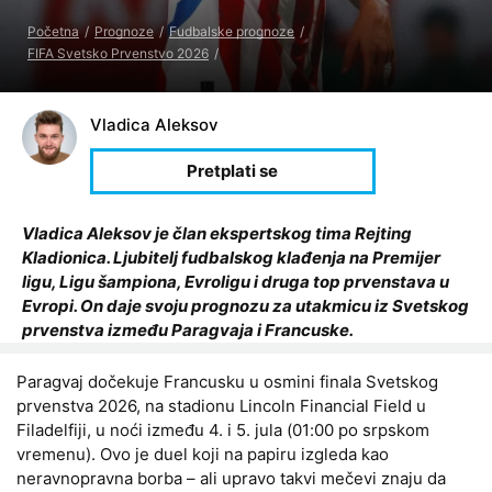
Početna
Prognoze
Fudbalske prognoze
FIFA Svetsko Prvenstvo 2026
Vladica Aleksov
Vladica Aleksov je član ekspertskog tima Rejting
Kladionica. Ljubitelj fudbalskog klađenja na Premijer
ligu, Ligu šampiona, Evroligu i druga top prvenstava u
Evropi. On daje svoju prognozu za utakmicu iz Svetskog
prvenstva između Paragvaja i Francuske.
Paragvaj dočekuje Francusku u osmini finala Svetskog
prvenstva 2026, na stadionu Lincoln Financial Field u
Filadelfiji, u noći između 4. i 5. jula (01:00 po srpskom
vremenu). Ovo je duel koji na papiru izgleda kao
neravnopravna borba – ali upravo takvi mečevi znaju da