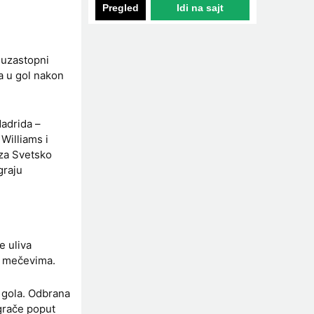
Pregled
Idi na sajt
 uzastopni
a u gol nakon
Madrida –
Williams i
 za Svetsko
graju
e uliva
m mečevima.
3 gola. Odbrana
grače poput