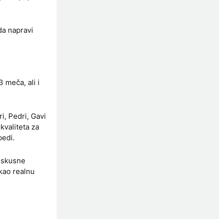
da napravi
 meča, ali i
i, Pedri, Gavi
kvaliteta za
bedi.
 iskusne
 kao realnu