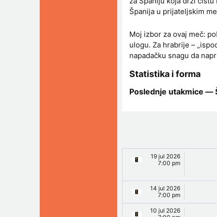
za Španiju koja drži čistu
Španija u prijateljskim m
Moj izbor za ovaj meč: po
ulogu. Za hrabrije – „ispo
napadačku snagu da napravi
Statistika i forma
Poslednje utakmice — 
19 jul 2026
7:00 pm
14 jul 2026
7:00 pm
10 jul 2026