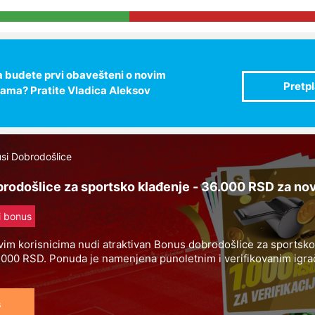
 da budete prvi obavešteni o novim
jama? Pratite Vladica Aleksov
si Dobrodošlice
odošlice za sportsko klađenje - 36.000 RSD za novi
li bonus
im korisnicima nudi atraktivan Bonus dobrodošlice za sportsko
000 RSD. Ponuda je namenjena punoletnim i verifikovanim igrač
uperbetu, a posebno je zanimljiva jer kombinuje bonus bez depo
cashback tokom prvih 7 dana igre.
s