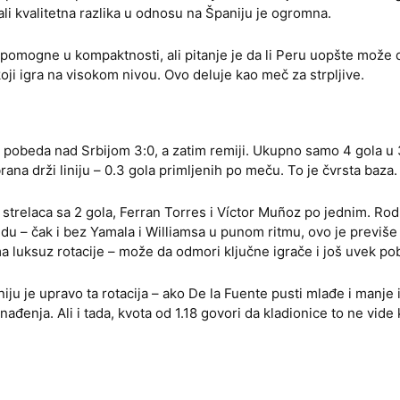
, ali kvalitetna razlika u odnosu na Španiju je ogromna.
pomogne u kompaktnosti, ali pitanje je da li Peru uopšte može 
i igra na visokom nivou. Ovo deluje kao meč za strpljive.
 pobeda nad Srbijom 3:0, a zatim remiji. Ukupno samo 4 gola u 3
rana drži liniju – 0.3 gola primljenih po meču. To je čvrsta baza.
 strelaca sa 2 gola, Ferran Torres i Víctor Muñoz po jednim. Rodr
du – čak i bez Yamala i Williamsa u punom ritmu, ovo je previše 
ma luksuz rotacije – može da odmori ključne igrače i još uvek po
iju je upravo ta rotacija – ako De la Fuente pusti mlađe i manje
ađenja. Ali i tada, kvota od 1.18 govori da kladionice to ne vide