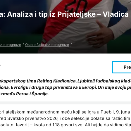
: Analiza i tip iz Prijateljske – Vladica
ske prognoze
Ostale fudbalske prognoze
v
ekspertskog tima Rejting Kladionica. Ljubitelj fudbalskog klađ
iona, Evroligu i druga top prvenstava u Evropi. On daje svoju 
 između Perua i Španije.
prijateljskom međunarodnom meču koji se igra u Puebli, 9. juna
ed Svetsko prvenstvo 2026, i obe selekcije dolaze sa različitim 
solutni favorit – kvota od 1.18 govori sve. Ali hajde da vidimo šta