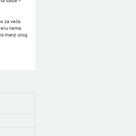
na value –
je za veće
 Peru nema
za manji ulog.