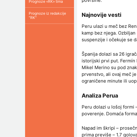
površine.
Prognoze «RK» tima
Prognoze iz redakcije
Najnovije vesti
"RK"
Peru ulazi u meč bez Rena
kamp bez njega. Ozbiljan
suspenzije i očekuje se da
Španija dolazi sa 26 igra
istorijski prvi put. Fermí
Mikel Merino su pod znak
prvenstvo, ali ovaj meč j
ograničene minute ili uop
Analiza Perua
Peru dolazi u lošoj formi
poverenje. Domaća forma 
Napad im škripi – prosečn
prima previše – 1.7 golov