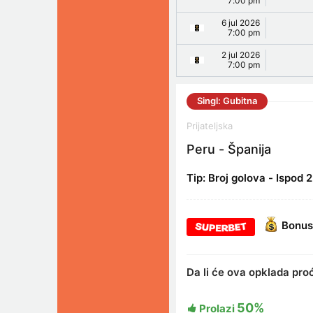
7:00 pm
6 jul 2026
7:00 pm
2 jul 2026
7:00 pm
Singl: Gubitna
Prijateljska
Peru - Španija
Tip: Broj golova - Ispod 2
Bonus
Da li će ova opklada pro
50%
Prolazi