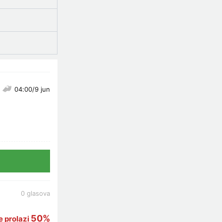
04:00/9 jun
0 glasova
50%
 prolazi