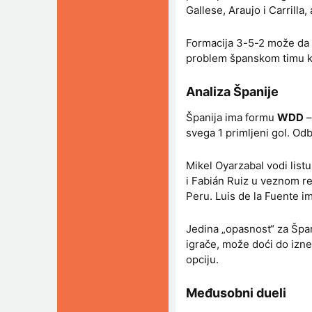
Gallese, Araujo i Carrilla
Formacija 3-5-2 može da 
problem španskom timu koj
Analiza Španije
Španija ima formu
WDD
–
svega 1 primljeni gol. Odb
Mikel Oyarzabal vodi listu
i Fabián Ruiz u veznom re
Peru. Luis de la Fuente i
Jedina „opasnost“ za Špan
igrače, može doći do iznen
opciju.
Međusobni dueli