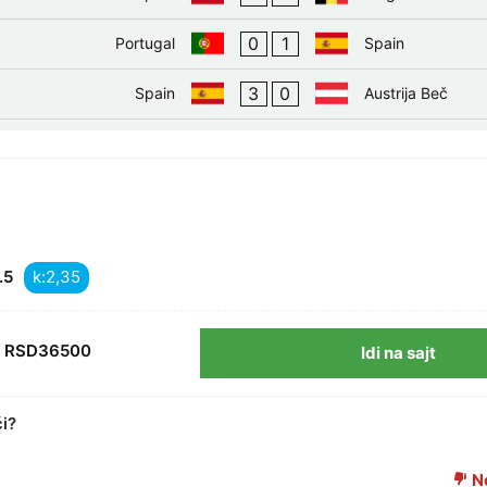
0
1
Portugal
Spain
3
0
Spain
Austrija Beč
k:
.5
RSD36500
Idi na sajt
ći?
Ne