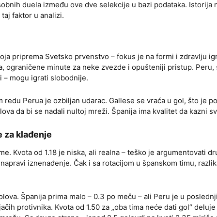
nih duela između ove dve selekcije u bazi podataka. Istorija n
aj faktor u analizi.
oja priprema Svetsko prvenstvo – fokus je na formi i zdravlju ig
ja, ograničene minute za neke zvezde i opušteniji pristup. Peru,
i – mogu igrati slobodnije.
edu Perua je ozbiljan udarac. Gallese se vraća u gol, što je poz
ova da bi se nadali nultoj mreži. Španija ima kvalitet da kazni s
 za klađenje
eme. Kvota od 1.18 je niska, ali realna – teško je argumentovati d
napravi iznenađenje. Čak i sa rotacijom u španskom timu, razlika
 golova. Španija prima malo – 0.3 po meču – ali Peru je u posled
jačih protivnika. Kvota od 1.50 za „oba tima neće dati gol“ deluj