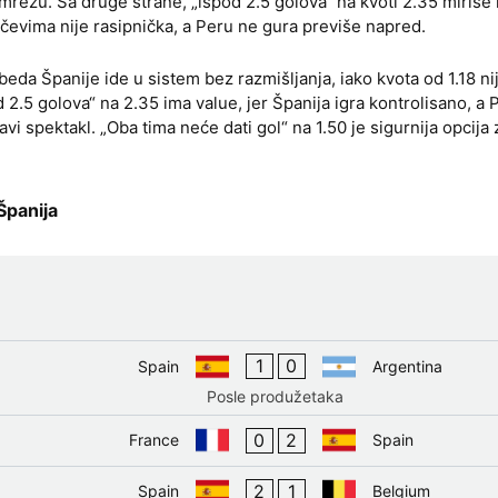
 mrežu. Sa druge strane, „ispod 2.5 golova“ na kvoti 2.35 miriše 
ečevima nije rasipnička, a Peru ne gura previše napred.
beda Španije ide u sistem bez razmišljanja, iako kvota od 1.18 ni
d 2.5 golova“ na 2.35 ima value, jer Španija igra kontrolisano, a
 spektakl. „Oba tima neće dati gol“ na 1.50 je sigurnija opcija 
Španija
1
0
Spain
Argentina
Posle produžetaka
0
2
France
Spain
2
1
Spain
Belgium