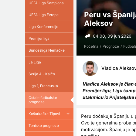
UEFA Liga Šampiona
Peru vs Španija
UEFA Liga Evrope
Aleksov
Liga Konferencije
04:00, 09 jun 2026
Premijer liga
Početna
Prognoze
Fudbal
Bundesliga Nemačke
La Liga
Vladica Alekso
Serija A - Kalčo
Vladica Aleksov je član 
Liga 1, Francuska
Premijer ligu, Ligu šamp
utakmicu iz Prijateljske
Ostale fudbalske
prognoze
Košarkaške Tipovi
Peru dočekuje Španiju u 
Ovo je generalna proba pr
Teniske prognoze
motivacijom. Španija je ap