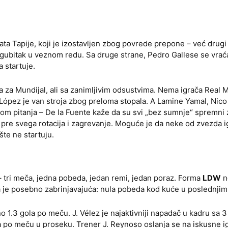
ta Tapije, koji je izostavljen zbog povrede prepone – već drugi
 gubitak u veznom redu. Sa druge strane, Pedro Gallese se vrać
 startuje.
ča za Mundijal, ali sa zanimljivim odsustvima. Nema igrača Real 
n López je van stroja zbog preloma stopala. A Lamine Yamal, Nico 
om pitanja – De la Fuente kaže da su svi „bez sumnje“ spremni
e pre svega rotacija i zagrevanje. Moguće je da neke od zvezda i
šte ne startuju.
 – tri meča, jedna pobeda, jedan remi, jedan poraz. Forma
LDW
n
je posebno zabrinjavajuća: nula pobeda kod kuće u poslednji
o 1.3 gola po meču. J. Vélez je najaktivniji napadač u kadru sa 
a po meču u proseku. Trener J. Reynoso oslanja se na iskusne i