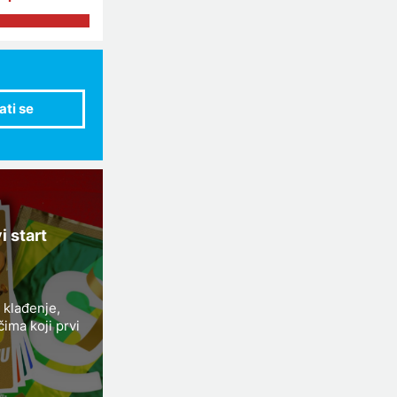
 start
 klađenje,
ima koji prvi
zita, 100%