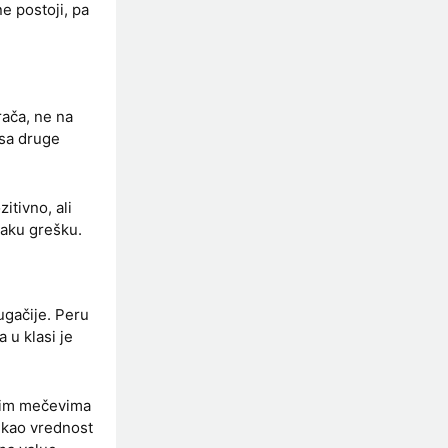
e postoji, pa
rača, ne na
 sa druge
itivno, ali
vaku grešku.
rugačije. Peru
 u klasi je
njim mečevima
e kao vrednost