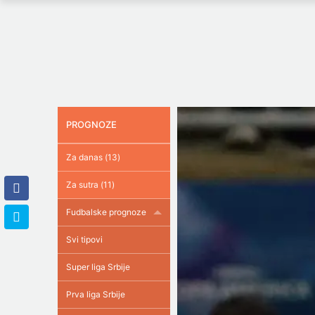
PROGNOZE
Za danas (13)
Za sutra (11)
Fudbalske prognoze
Svi tipovi
Super liga Srbije
Prva liga Srbije