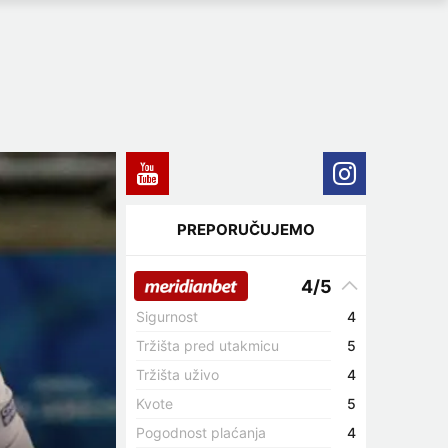
PREPORUČUJEMO
4/5
Sigurnost
4
Tržišta pred utakmicu
5
Tržišta uživo
4
Kvote
5
Pogodnost plaćanja
4