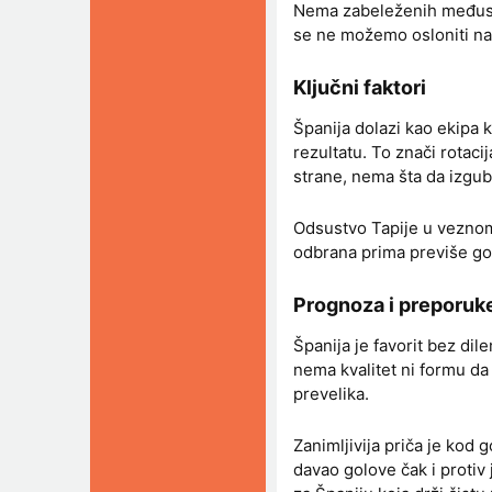
Nema zabeleženih međusob
se ne možemo osloniti na t
Ključni faktori
Španija dolazi kao ekipa k
rezultatu. To znači rotaci
strane, nema šta da izgub
Odsustvo Tapije u veznom r
odbrana prima previše gol
Prognoza i preporuke
Španija je favorit bez dil
nema kvalitet ni formu da 
prevelika.
Zanimljivija priča je kod
davao golove čak i protiv 