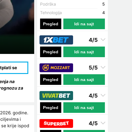
Podrška
5
Tehnologija
4
Pregled
Idi na sajt
4/5
Pregled
Idi na sajt
5/5
Pregled
Idi na sajt
enja na
prognozu za
4/5
Pregled
Idi na sajt
 2026. godine.
ciljevima i
4/5
 se krije ispod