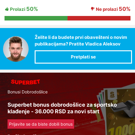
50%
50%
Prolazi
Ne prolazi
Želite li da budete prvi obavešteni o novim
publikacijama? Pratite Vladica Aleksov
Bonusi Dobrodošlice
Superbet bonus dobrodošlice za sportsko
klađenje - 36.000 RSD za novi start
Prijavite se da biste dobili bonus