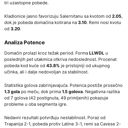
tri uzastopne pobede.
Kladionice jasno favorizuju Salernitanu sa kvotom od
2.05
,
dok je pobeda domaćina kotirana na
3.10
. Remi nosi kvotu
od
3.20
.
Analiza Potence
Domaćin prolazi kroz težak period. Forma
LLWDL
u
poslednjih pet utakmica otkriva nedoslednost. Procenat
pobeda kod kuće od
43.8%
je pristojniji od ukupnog
učinka, ali i dalje nedovoljan za stabilnost.
Statistika golova zabrinjavajuća. Potenca postiže prosečno
1.3 gola
po meču, dok prima
1.5 golova
. Negativna razlika
od 7 golova (42 postignuta, 49 primljenih) pokazuje
probleme u oba segmenta igre.
Nedavni rezultati potvrđuju nestabilnost. Poraz od
Trapanija 2-1, pobeda protiv Latine 3-1, remi sa Cavese 2-