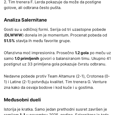
2. Tim trenera F. Lerda pokazuje da može da postigne
golove, ali odbrana često pušta.
Analiza Salernitane
Gosti su u odličnoj formi. Serija od tri uzastopne pobede
(
DLWWW
) donela im je momentum. Procenat pobeda od
51.5%
stavlja ih među favorite grupe.
Ofanzivna moć impresionira. Prosečno
1.2 gola
po meču uz
samo
1.0 primljenih
govori o balansiranom timu. Ukupno 41
postignut uz 33 primljena gola pokazuje čvrstu odbranu.
Nedavne pobede protiv Team Altamure (2-1), Crotonea (0-
1) i Latine (2-1) potvrđuju kvalitet. Tim trenera G. Venture
zna kako da osvaja bodove i kod kuće i u gostima.
Međusobni dueli
Istorija je kratka. Samo jedan prethodni susret završen je
remijem
1-1
u novembru 2025. godine. Salernitana je tada