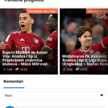
PROGNOZE «RK» TIMA
PROGNOZE «RK»
Bajern Minhen vs Aston
Vila: Analiza i tip iz
Midlsbro vs FK Reksem:
Prijateljskih utakmica
Analiza i tip iz Liga kupa
klubova – Miloš Mitrović
(Engleska) – Stefan Kov
K:
K:
14:00
21:00
Komentari
Novi