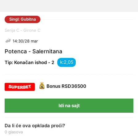
Singl: Gubitna
Serija C - Girone C
14:30/28 mar
Potenca - Salernitana
k:
Tip: Konačan ishod - 2
Bonus
RSD36500
Idi na sajt
Da li će ova opklada proći?
0 glasova