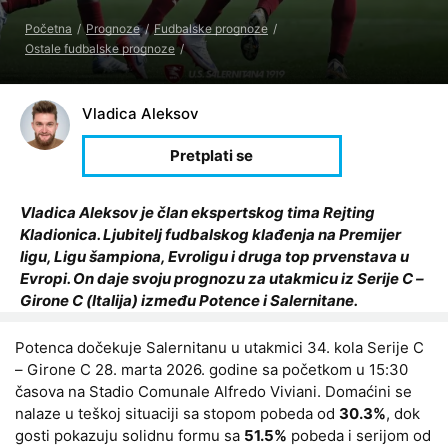
Početna
Prognoze
Fudbalske prognoze
Ostale fudbalske prognoze
Vladica Aleksov
Vladica Aleksov je član ekspertskog tima Rejting
Kladionica. Ljubitelj fudbalskog klađenja na Premijer
ligu, Ligu šampiona, Evroligu i druga top prvenstava u
Evropi. On daje svoju prognozu za utakmicu iz Serije C –
Girone C (Italija) između Potence i Salernitane.
Potenca dočekuje Salernitanu u utakmici 34. kola Serije C
– Girone C 28. marta 2026. godine sa početkom u 15:30
časova na Stadio Comunale Alfredo Viviani. Domaćini se
nalaze u teškoj situaciji sa stopom pobeda od
30.3%
, dok
gosti pokazuju solidnu formu sa
51.5%
pobeda i serijom od