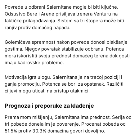
Povrede u odbrani Salernitane mogle bi biti ključne.
Odsustvo Bere i Arene prisiljava trenera Venturu na
taktičke prilagođavanja. Sistem sa tri štopera može biti
ranjiv protiv domaćeg napada.
Golemićeva spremnost nakon povrede donosi olakšanje
gostima. Njegov povratak stabilizuje odbranu. Potenca
mora iskoristiti svoju prednost domaćeg terena dok gosti
imaju kadrovske probleme.
Motivacija igra ulogu. Salernitana je na trećoj poziciji i
ganja promociju. Potenca se bori za opstanak. Različiti
ciljevi mogu uticati na pristup utakmici.
Prognoza i preporuke za klađenje
Prema mom mišljenju, Salernitana ima prednost. Serija od
tri pobede donela im je poverenje. Procenat pobeda od
51.5% protiv 30.3% domaćina govori dovoljno.