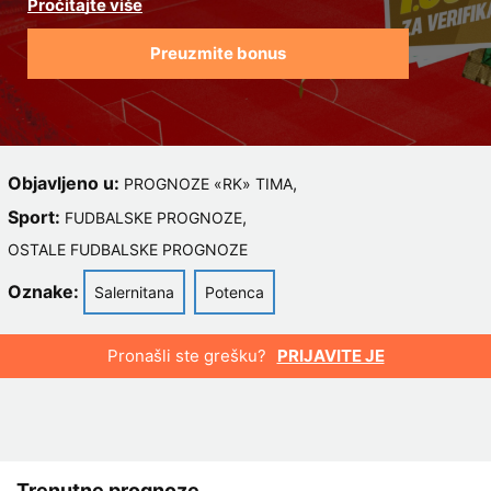
Preuzmite bonus
Objavljeno u:
,
PROGNOZE «RK» TIMA
Sport:
,
FUDBALSKE PROGNOZE
OSTALE FUDBALSKE PROGNOZE
Oznake:
Salernitana
Potenca
Pronašli ste grešku?
PRIJAVITE JE
Trenutne prognoze