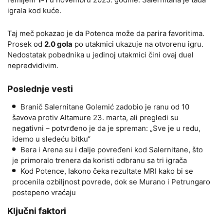
igrala kod kuće.
Taj meč pokazao je da Potenca može da parira favoritima.
Prosek od
2.0 gola
po utakmici ukazuje na otvorenu igru.
Nedostatak pobednika u jedinoj utakmici čini ovaj duel
nepredvidivim.
Poslednje vesti
Branič Salernitane Golemić zadobio je ranu od 10
šavova protiv Altamure 23. marta, ali pregledi su
negativni – potvrđeno je da je spreman: „Sve je u redu,
idemo u sledeću bitku“
Bera i Arena su i dalje povređeni kod Salernitane, što
je primoralo trenera da koristi odbranu sa tri igrača
Kod Potence, Iakono čeka rezultate MRI kako bi se
procenila ozbiljnost povrede, dok se Murano i Petrungaro
postepeno vraćaju
Ključni faktori