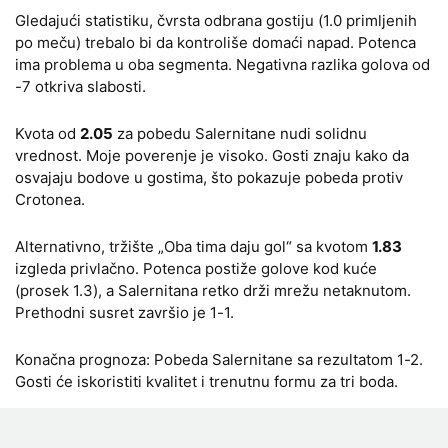
Gledajući statistiku, čvrsta odbrana gostiju (1.0 primljenih
po meču) trebalo bi da kontroliše domaći napad. Potenca
ima problema u oba segmenta. Negativna razlika golova od
-7 otkriva slabosti.
Kvota od
2.05
za pobedu Salernitane nudi solidnu
vrednost. Moje poverenje je visoko. Gosti znaju kako da
osvajaju bodove u gostima, što pokazuje pobeda protiv
Crotonea.
Alternativno, tržište „Oba tima daju gol“ sa kvotom
1.83
izgleda privlačno. Potenca postiže golove kod kuće
(prosek 1.3), a Salernitana retko drži mrežu netaknutom.
Prethodni susret završio je 1-1.
Konačna prognoza: Pobeda Salernitane sa rezultatom 1-2.
Gosti će iskoristiti kvalitet i trenutnu formu za tri boda.