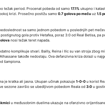
tno težak period. Procenat pobeda od samo
17.1%
ukupno i katas
ubokoj krizi. Prosečno postižu samo
0.7 golova po meču
uz
1.5 p
nedoslednost sa samo jednom pobedom u poslednjih pet mečev
postignutog gola protiv Hetafea, poraz 3:0 od Real Betisa, pa p
golova
nosi težak teret napada.
atno komplikuje stvari. Bailly, Reina i Ilic su van stroja zbog mi
 Alhassane takođe nedostaju. Ova defanzivna kriza dolazi u na
od šampiona.
ima je kratka ali jasna. Ukupan učinak pokazuje
1-0-0
u korist Re
ove sezone završio se ubedljivom pobedom Reala od
3:0
u gosti
akmici
u međusobnim duelima ukazuje na ofanzivno orijentisan