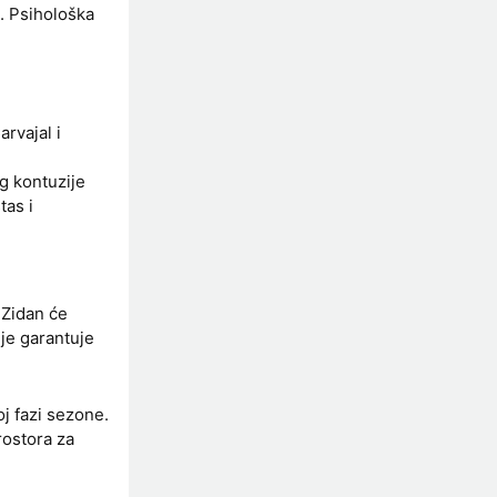
. Psihološka
arvajal i
g kontuzije
tas i
 Zidan će
lje garantuje
j fazi sezone.
rostora za