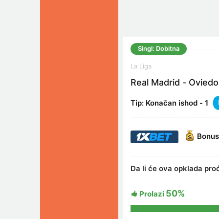
Singl: Dobitna
La Liga
Real Madrid - Oviedo
Tip: Konačan ishod - 1
Bonus
Da li će ova opklada pro
50%
Prolazi