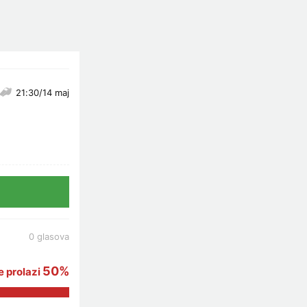
21:30/14 maj
0 glasova
50%
 prolazi