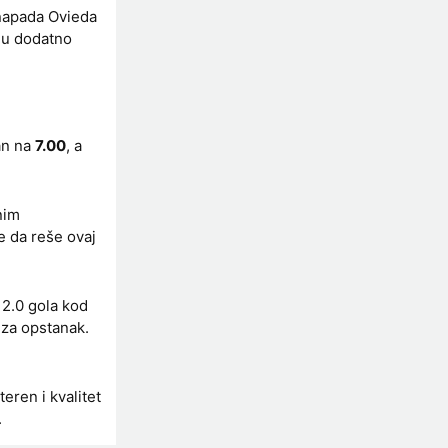
 napada Ovieda
eu dodatno
ran na
7.00
, a
nim
e da reše ovaj
 2.0 gola kod
 za opstanak.
eren i kvalitet
.