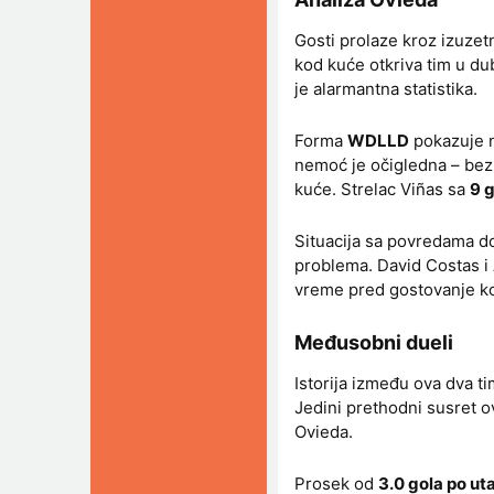
Gosti prolaze kroz izuze
kod kuće otkriva tim u d
je alarmantna statistika.
Forma
WDLLD
pokazuje 
nemoć je očigledna – bez 
kuće. Strelac Viñas sa
9 
Situacija sa povredama dod
problema. David Costas i
vreme pred gostovanje k
Međusobni dueli
Istorija između ova dva t
Jedini prethodni susret 
Ovieda.
Prosek od
3.0 gola po ut