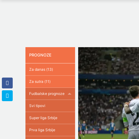
PROGNOZE
Za danas (13)
Za sutra (11)
Fudbalske prognoze
Svi tipovi
Super liga Srbije
Prva liga Srbije