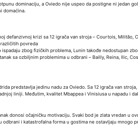
tpunu dominaciju, a Oviedo nije uspeo da postigne ni jedan gol
ni domaćina.
j defanzivnoj krizi sa 12 igrača van stroja – Courtois, Militão, C
različitih povreda
 ispadaju zbog fizičkih problema, Lunin takođe nedostupan zbo
anak sa ozbiljnim problemima u odbrani – Bailly, Reina, Ilic, Cos
rida predstavlja jedinu nadu za Oviedo. Sa 12 igrača van stroja,
dnjoj liniji. Međutim, kvalitet Mbappea i Vinisiusa u napadu i da
nak donosi očajničku motivaciju. Svaki bod je zlata vredan u ovo
 odbrani i katastrofalna forma u gostima ne ostavljaju mnogo p