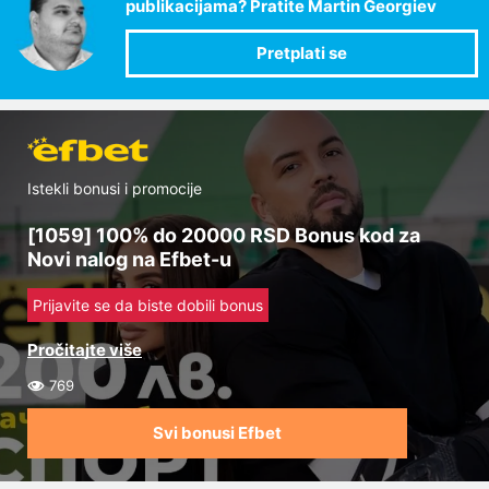
publikacijama? Pratite Martin Georgiev
Istekli bonusi i promocije
[1059] 100% do 20000 RSD Bonus kod za
Novi nalog na Efbet-u
Prijavite se da biste dobili bonus
769
Svi bonusi Efbet