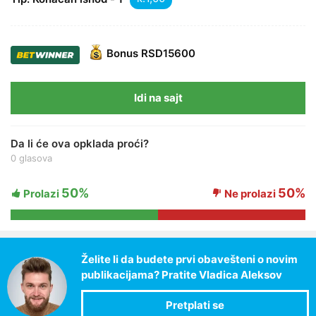
Bonus
RSD15600
Idi na sajt
Da li će ova opklada proći?
0 glasova
50%
50%
Prolazi
Ne prolazi
Želite li da budete prvi obavešteni o novim
publikacijama? Pratite Vladica Aleksov