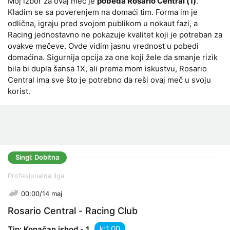
Moj izbor za ovaj meč je
pobeda Rosario Central (1)
.
Kladim se sa poverenjem na domaći tim. Forma im je
odlična, igraju pred svojom publikom u nokaut fazi, a
Racing jednostavno ne pokazuje kvalitet koji je potreban za
ovakve mečeve. Ovde vidim jasnu vrednost u pobedi
domaćina. Sigurnija opcija za one koji žele da smanje rizik
bila bi dupla šansa 1X, ali prema mom iskustvu, Rosario
Central ima sve što je potrebno da reši ovaj meč u svoju
korist.
Singl: Dobitna
Profesionalna liga
00:00/14 maj
Rosario Central - Racing Club
k:
Tip: Konačan ishod - 1