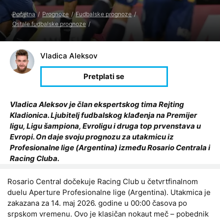
Početna
Prognoze
Fudbalske prognoze
Ostale fudbalske prognoze
Vladica Aleksov
Vladica Aleksov je član ekspertskog tima Rejting
Kladionica. Ljubitelj fudbalskog klađenja na Premijer
ligu, Ligu šampiona, Evroligu i druga top prvenstava u
Evropi. On daje svoju prognozu za utakmicu iz
Profesionalne lige (Argentina) između Rosario Centrala i
Racing Cluba.
Rosario Central dočekuje Racing Club u četvrtfinalnom
duelu Aperture Profesionalne lige (Argentina). Utakmica je
zakazana za 14. maj 2026. godine u 00:00 časova po
srpskom vremenu. Ovo je klasičan nokaut meč – pobednik