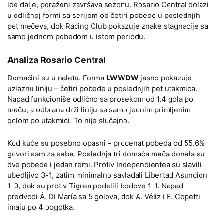
ide dalje, poraženi završava sezonu. Rosario Central dolazi
u odličnoj formi sa serijom od četiri pobede u poslednjih
pet mečeva, dok Racing Club pokazuje znake stagnacije sa
samo jednom pobedom u istom periodu.
Analiza Rosario Central
Domaćini su u naletu. Forma
LWWDW
jasno pokazuje
uzlaznu liniju – četiri pobede u poslednjih pet utakmica.
Napad funkcioniše odlično sa prosekom od 1.4 gola po
meču, a odbrana drži liniju sa samo jednim primljenim
golom po utakmici. To nije slučajno.
Kod kuće su posebno opasni – procenat pobeda od 55.6%
govori sam za sebe. Poslednja tri domaća meča donela su
dve pobede i jedan remi. Protiv Independientea su slavili
ubedljivo 3-1, zatim minimalno savladali Libertad Asuncion
1-0, dok su protiv Tigrea podelili bodove 1-1. Napad
predvodi Á. Di María sa 5 golova, dok A. Véliz i E. Copetti
imaju po 4 pogotka.