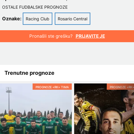
OSTALE FUDBALSKE PROGNOZE
Oznake:
Racing Club
Rosario Central
Pronašli ste grešku?
PRIJAVITE JE
Trenutne prognoze
PROGNOZE «RK» TIMA
PROGNOZE «RK»