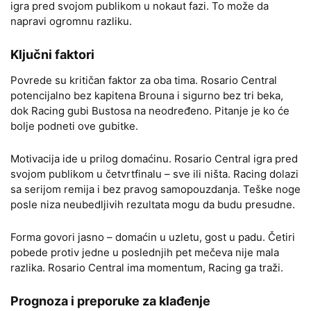
igra pred svojom publikom u nokaut fazi. To može da
napravi ogromnu razliku.
Ključni faktori
Povrede su kritičan faktor za oba tima. Rosario Central
potencijalno bez kapitena Brouna i sigurno bez tri beka,
dok Racing gubi Bustosa na neodređeno. Pitanje je ko će
bolje podneti ove gubitke.
Motivacija ide u prilog domaćinu. Rosario Central igra pred
svojom publikom u četvrtfinalu – sve ili ništa. Racing dolazi
sa serijom remija i bez pravog samopouzdanja. Teške noge
posle niza neubedljivih rezultata mogu da budu presudne.
Forma govori jasno – domaćin u uzletu, gost u padu. Četiri
pobede protiv jedne u poslednjih pet mečeva nije mala
razlika. Rosario Central ima momentum, Racing ga traži.
Prognoza i preporuke za klađenje