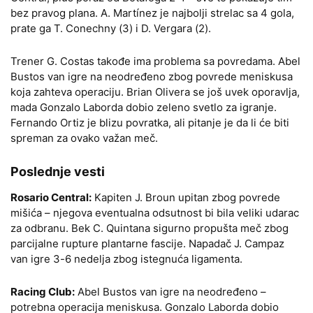
bez pravog plana. A. Martínez je najbolji strelac sa 4 gola,
prate ga T. Conechny (3) i D. Vergara (2).
Trener G. Costas takođe ima problema sa povredama. Abel
Bustos van igre na neodređeno zbog povrede meniskusa
koja zahteva operaciju. Brian Olivera se još uvek oporavlja,
mada Gonzalo Laborda dobio zeleno svetlo za igranje.
Fernando Ortiz je blizu povratka, ali pitanje je da li će biti
spreman za ovako važan meč.
Poslednje vesti
Rosario Central:
Kapiten J. Broun upitan zbog povrede
mišića – njegova eventualna odsutnost bi bila veliki udarac
za odbranu. Bek C. Quintana sigurno propušta meč zbog
parcijalne rupture plantarne fascije. Napadač J. Campaz
van igre 3-6 nedelja zbog istegnuća ligamenta.
Racing Club:
Abel Bustos van igre na neodređeno –
potrebna operacija meniskusa. Gonzalo Laborda dobio