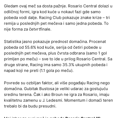
Gledam ovaj meč sa dosta pažnje. Rosario Central dolazi u
odličnoj formi, igra kod kuće u nokaut fazi gde samo
pobeda vodi dalje. Racing Club pokazuje znake krize – tri
remija u poslednjih pet mečeva i samo jedna pobeda. To
nije forma za četvrtfinale.
Statistika jasno pokazuje prednost domaćina. Procenat
pobeda od 55.6% kod kuće, serija od četiri pobede u
poslednjih pet mečeva, plus čvrsta odbrana (samo 1 gol
primljen po meču) – sve to ide u prilog Rosario Central. Sa
druge strane, Racing ima samo 35.3% ukupnih pobeda i
napad koji ne preti (1.1 gola po meču).
Povrede su ozbiljan faktor, ali više pogađaju Racing nego
domaćina. Gubitak Bustosa je veliki udarac za gostujuću
sredinu terena. Čak i ako Broun ne igra za Rosario, imaju
kvalitetnu zamenu u J. Ledesmi. Momentum i domaći teren
trebalo bi da budu presudni.