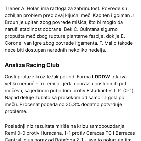
Trener A. Holan ima razloga za zabrinutost. Povrede su
ozbiljan problem pred ovaj ključni meč. Kapiten i golman J.
Broun je upitan zbog povrede mišića, što bi moglo da
naruši stabilnost odbrane. Bek C. Quintana sigurno
propušta meč zbog rupture plantarne fascije, dok je E.
Coronel van igre zbog povrede ligamenta. F. Mallo takođe
neće biti dostupan narednih nekoliko nedelja.
Analiza Racing Club
Gosti prolaze kroz težak period. Forma
LDDDW
otkriva
veliku nemoć – tri remija i jedan poraz u poslednjih pet
mečeva, sa jedinom pobedom protiv Estudiantes L.P. (0-1).
Napad deluje zubato sa prosekom od samo 1.1 gola po
meču. Procenat pobeda od 35.3% dodatno potvrđuje
probleme.
Poslednji niz rezultata miriše na krizu samopouzdanja.
Remi 0-0 protiv Huracana, 1-1 protiv Caracas FC i Barracas
Central, plus poraz od Botafoga 2-1 – sve to pokazuje tim