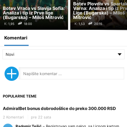
Botev Plovdiv vs Sparta
Botev Vraca vs Slavija Sofia:
Varna: Analiza i tip iz Pr
Analiza i tip iz Prve lige
Lige (Bugarska) – Miloš
(Bugarska) – Miloš Mitrović
Mitrović
K:
K:
18:00
20:15
Komentari
Novi
POPULARNE TEME
AdmiralBet bonus dobrodošlice do preko 300.000 RSD
2 Komentari
pre 22 sata
Radomir Tešić
– Registrovao sam nalog, sa Licnom kartom,