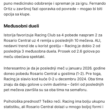
puno medicinsko odobrenje i spreman je za igru. Fernando
Ortiz u završnoj fazi oporavka od povrede – mogao bi biti
opcija sa klupe.
Međusobni dueli
Istorija favorizuje Racing Club sa 4 pobede naspram 2 za
Rosario Central uz 4 remija u poslednjih 10 mečeva. ALI,
nedavni trend ide u korist gostiju – Racing je dobio 2 od
poslednja 3 međusobna duela. Prosek od 2.6 golova po
meču obećava spektakl.
Interesantno je da je poslednji meč u januaru 2026. godine
doneo pobedu Rosario Central u gostima (1-2). Pre toga,
Racing je slavio kod kuće 0-2 u decembru 2024. Oba tima
znaju da daju golove u ovim duelima – četiri od poslednjih
pet mečeva završila su sa oba tima na semaforu.
Psihološka prednost? Teško reći. Racing ima bolju ukupnu
statistiku, ali Rosario Central dolazi u mnogo boljoj formi i