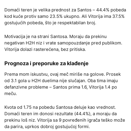
Domaći teren je velika prednost za Santos – 44.4% pobeda
kod kuće protiv samo 23.5% ukupno. Ali Vitorija ima 37.5%
gostujućih pobeda, što je respektabilan broj.
Motivacija je na strani Santosa. Moraju da prekinu
negativan H2H niz i vrate samopouzdanje pred publikom.
Vitorija dolazi rasterećena, bez pritiska.
Prognoza i preporuke za klađenje
Prema mom iskustvu, ovaj meč miriše na golove. Prosek
od 3.1 gola u H2H duelima nije slučajan. Oba tima imaju
defanzivne probleme – Santos prima 1.6, Vitorija 1.4 po
meču.
Kvota od 1.75 na pobedu Santosa deluje kao vrednost.
Domaći teren im donosi rezultate (44.4%), a moraju da
prekinu loš niz. Vitorija sa 9 povređenih igrača teško može
da parira, uprkos dobroj gostujućoj formi.