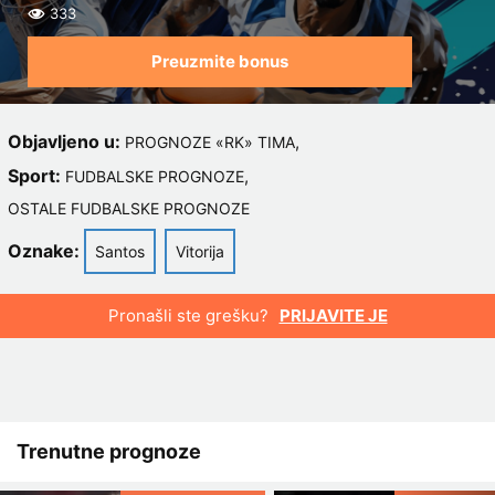
333
Preuzmite bonus
Objavljeno u:
,
PROGNOZE «RK» TIMA
Sport:
,
FUDBALSKE PROGNOZE
OSTALE FUDBALSKE PROGNOZE
Oznake:
Santos
Vitorija
Pronašli ste grešku?
PRIJAVITE JE
Trenutne prognoze