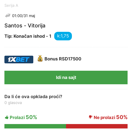
Serija A
01:00/31 maj
Santos - Vitorija
k:
Tip: Konačan ishod - 1
Bonus
RSD17500
Idi na sajt
Da li će ova opklada proći?
0 glasova
50%
50%
Prolazi
Ne prolazi