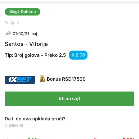
Singl: Dobitna
Serija A
01:00/31 maj
Santos - Vitorija
k:
Tip: Broj golova - Preko 2.5
Bonus
RSD17500
Idi na sajt
Da li će ova opklada proći?
0 glasova