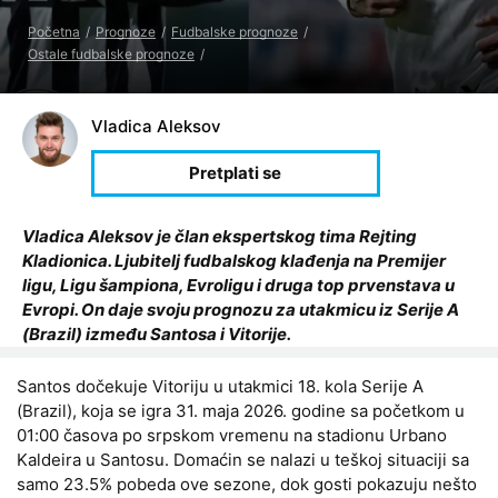
Početna
Prognoze
Fudbalske prognoze
Ostale fudbalske prognoze
Vladica Aleksov
Vladica Aleksov je član ekspertskog tima Rejting
Kladionica. Ljubitelj fudbalskog klađenja na Premijer
ligu, Ligu šampiona, Evroligu i druga top prvenstava u
Evropi. On daje svoju prognozu za utakmicu iz Serije A
(Brazil) između Santosa i Vitorije.
Santos dočekuje Vitoriju u utakmici 18. kola Serije A
(Brazil), koja se igra 31. maja 2026. godine sa početkom u
01:00 časova po srpskom vremenu na stadionu Urbano
Kaldeira u Santosu. Domaćin se nalazi u teškoj situaciji sa
samo 23.5% pobeda ove sezone, dok gosti pokazuju nešto