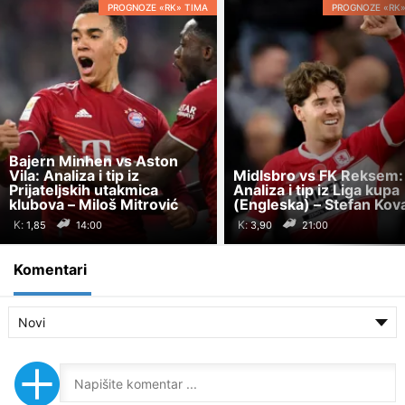
PROGNOZE «RK» TIMA
PROGNOZE «RK»
Bajern Minhen vs Aston
Vila: Analiza i tip iz
Midlsbro vs FK Reksem:
Prijateljskih utakmica
Analiza i tip iz Liga kupa
klubova – Miloš Mitrović
(Engleska) – Stefan Kov
K:
K:
14:00
21:00
Komentari
Novi