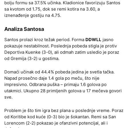
bolju formu sa 37.5% učinka. Kladionice favorizuju Santos
sa kvotom od 1.75, dok se remi kotira na 3.60, a
iznenađenje gostiju na 4.75.
Analiza Santosa
Santos prolazi kroz težak period. Forma
DDWLL
jasno
pokazuje nestabilnost. Poslednja pobeda stigla je protiv
Deportiva Kuenke (3-0), ali odmah zatim usledio je poraz
od Gremija (3-2) u gostima.
Domaći učinak od 44.4% pobeda jedina je svetla tačka.
Napad prosečno daje 1.4 gola po meču, što nije
impresivno. Odbrana puška – primaju 1.6 golova po
utakmici. Ukupno 28 primljenih golova u 17 mečeva govori
sve.
Problem je što tim igra bez plana u poslednje vreme. Poraz
od Koritibe kod kuće (0-3) bio je šokantan. Remi sa San
Lorencom (2-2) pokazao je ofanzivni potencijal, ali i