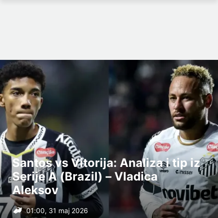
Santos vs Vitorija: Analiza i tip iz
Serije A (Brazil) – Vladica
Aleksov
01:00, 31 maj 2026