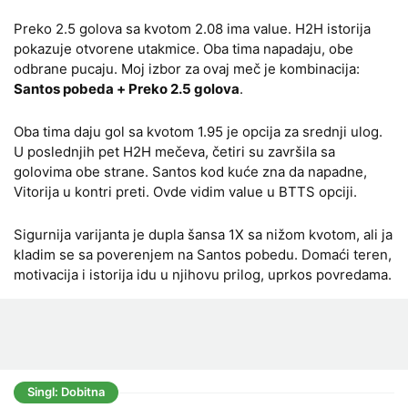
Preko 2.5 golova sa kvotom 2.08 ima value. H2H istorija
pokazuje otvorene utakmice. Oba tima napadaju, obe
odbrane pucaju. Moj izbor za ovaj meč je kombinacija:
Santos pobeda + Preko 2.5 golova
.
Oba tima daju gol sa kvotom 1.95 je opcija za srednji ulog.
U poslednjih pet H2H mečeva, četiri su završila sa
golovima obe strane. Santos kod kuće zna da napadne,
Vitorija u kontri preti. Ovde vidim value u BTTS opciji.
Sigurnija varijanta je dupla šansa 1X sa nižom kvotom, ali ja
kladim se sa poverenjem na Santos pobedu. Domaći teren,
motivacija i istorija idu u njihovu prilog, uprkos povredama.
Singl: Dobitna