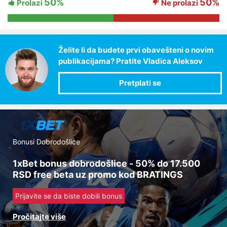
50%
50%
Prolazi
Ne prolazi
Želite li da budete prvi obavešteni o novim
publikacijama? Pratite Vladica Aleksov
Bonusi Dobrodošlice
1xBet bonus dobrodošlice - 50% do 17.500
RSD free beta uz promo kod BRATINGS
Prijavite se da biste dobili bonus