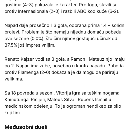
gostima (4-3) pokazala je karakter. Pre toga, slavili su
protiv Internasionala (2-0) i razbili ABC kod kuće (6-2).
Napad daje prosečno 1.3 gola, odbrana prima 1.4 – solidni
brojevi. Problem je što nemaju nijednu domaću pobedu
ove sezone (0.0%), što čini njihov gostujući učinak od
37.5% još impresivnijim.
Renato Kajzer vodi sa 3 gola, a Ramon i Mateuzinjo imaju
po 2. Napad ima zube, posebno u kontranapadu. Pobeda
protiv Flamenga (2-0) dokazala je da mogu da pariraju
velikima.
Sa 18 povreda u sezoni, Vitorija igra sa teškim nogama.
Kamutunga, Ricijeli, Mateus Silva i Rubens Ismail u
medicinskom odelenju. To je ogroman hendikep za bilo
koji tim.
Međusobni dueli