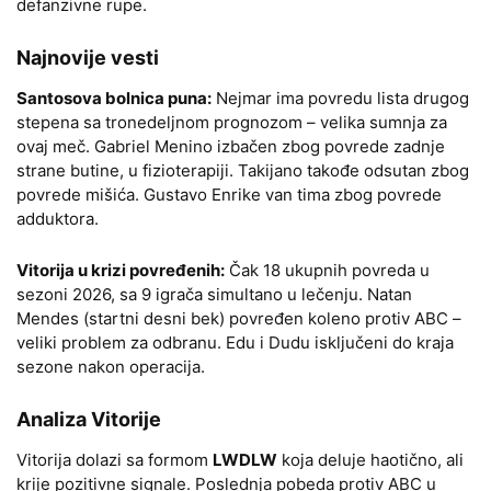
defanzivne rupe.
Najnovije vesti
Santosova bolnica puna:
Nejmar ima povredu lista drugog
stepena sa tronedeljnom prognozom – velika sumnja za
ovaj meč. Gabriel Menino izbačen zbog povrede zadnje
strane butine, u fizioterapiji. Takijano takođe odsutan zbog
povrede mišića. Gustavo Enrike van tima zbog povrede
adduktora.
Vitorija u krizi povređenih:
Čak 18 ukupnih povreda u
sezoni 2026, sa 9 igrača simultano u lečenju. Natan
Mendes (startni desni bek) povređen koleno protiv ABC –
veliki problem za odbranu. Edu i Dudu isključeni do kraja
sezone nakon operacija.
Analiza Vitorije
Vitorija dolazi sa formom
LWDLW
koja deluje haotično, ali
krije pozitivne signale. Poslednja pobeda protiv ABC u