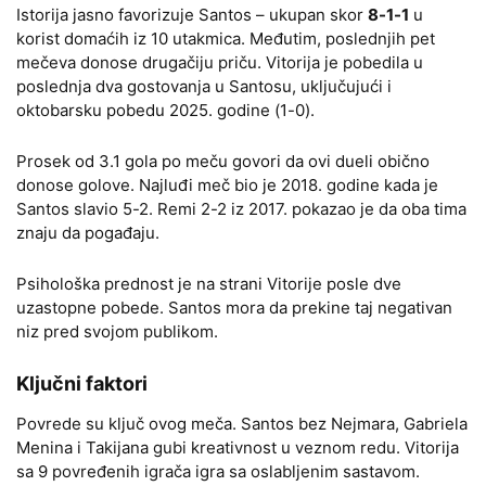
Istorija jasno favorizuje Santos – ukupan skor
8-1-1
u
korist domaćih iz 10 utakmica. Međutim, poslednjih pet
mečeva donose drugačiju priču. Vitorija je pobedila u
poslednja dva gostovanja u Santosu, uključujući i
oktobarsku pobedu 2025. godine (1-0).
Prosek od 3.1 gola po meču govori da ovi dueli obično
donose golove. Najluđi meč bio je 2018. godine kada je
Santos slavio 5-2. Remi 2-2 iz 2017. pokazao je da oba tima
znaju da pogađaju.
Psihološka prednost je na strani Vitorije posle dve
uzastopne pobede. Santos mora da prekine taj negativan
niz pred svojom publikom.
Ključni faktori
Povrede su ključ ovog meča. Santos bez Nejmara, Gabriela
Menina i Takijana gubi kreativnost u veznom redu. Vitorija
sa 9 povređenih igrača igra sa oslabljenim sastavom.