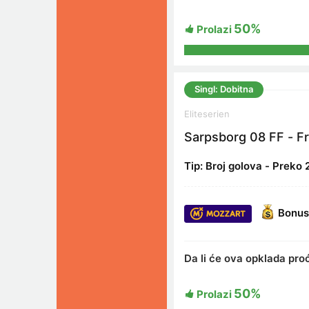
50%
Prolazi
Singl: Dobitna
Eliteserien
Sarpsborg 08 FF - Fr
Tip: Broj golova - Preko 
Bonus
Da li će ova opklada pro
50%
Prolazi