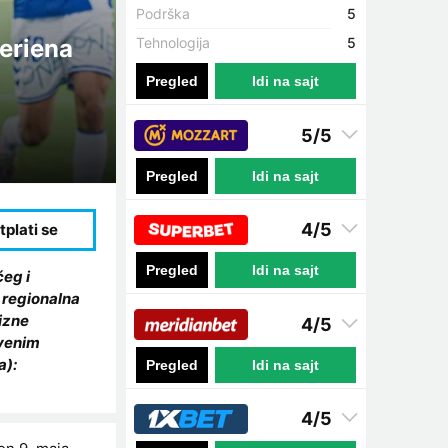
Podrška
5
seriena
Tehnologija
5
Pregled
Idi na sajt
5/5
Pregled
Idi na sajt
4/5
Pregled
Idi na sajt
eg i
 regionalna
izne
4/5
tvenim
a):
Pregled
Idi na sajt
4/5