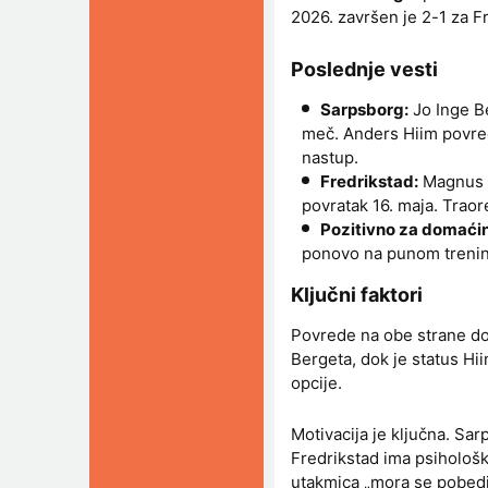
2026. završen je 2-1 za Fr
Poslednje vesti
Sarpsborg:
Jo Inge Be
meč. Anders Hiim povred
nastup.
Fredrikstad:
Magnus N
povratak 16. maja. Trao
Pozitivno za domaći
ponovo na punom trening
Ključni faktori
Povrede na obe strane do
Bergeta, dok je status Hii
opcije.
Motivacija je ključna. Sa
Fredrikstad ima psihološku
utakmica „mora se pobedit