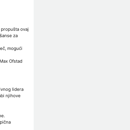
 propušta ovaj
 šanse za
meč, mogući
 Max Ofstad
ivnog lidera
abi njihove
ne.
ipična