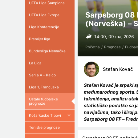
UEFA Liga Šampiona
Sarpsborg 08 FF
UEFA Liga Evrope
(Norveška) – 
Liga Konferencije
14:00, 09 maj 2026
Premijer liga
Početna
Prognoze
Fudbal
Bundesliga Nemačke
La Liga
Stefan Kovač
Serija A - Kalčo
Stefan Kovač je srpski 
Liga 1, Francuska
međunarodnog sporta. Sp
takmičenja, analizu uta
Ostale fudbalske
prognoze
statističke podatke sa j
navijačima, tako i široj
Košarkaške Tipovi
Sarpsborg 08 FF – Fredr
Teniske prognoze