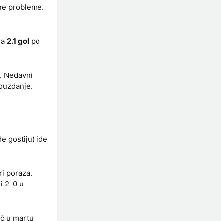
jne probleme.
ma
2.1 gol
po
n. Nedavni
pouzdanje.
 gostiju) ide
ri poraza.
i 2-0 u
eč u martu