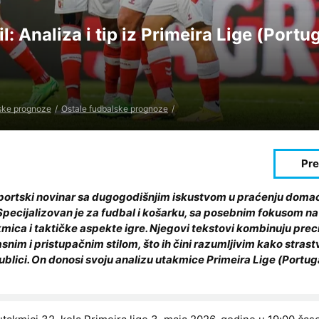
l: Analiza i tip iz Primeira Lige (Portug
ske prognoze
Ostale fudbalske prognoze
sportski novinar sa dugogodišnjim iskustvom u praćenju domać
ecijalizovan je za fudbal i košarku, sa posebnim fokusom na
kmica i taktičke aspekte igre. Njegovi tekstovi kombinuju prec
asnim i pristupačnim stilom, što ih čini razumljivim kako stras
publici. On donosi svoju analizu utakmice Primeira Lige (Portug