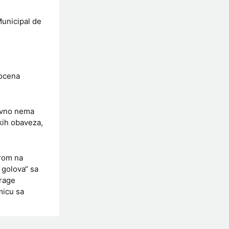
Municipal de
ocena
tavno nema
kih obaveza,
irom na
 golova“ sa
Brage
micu sa