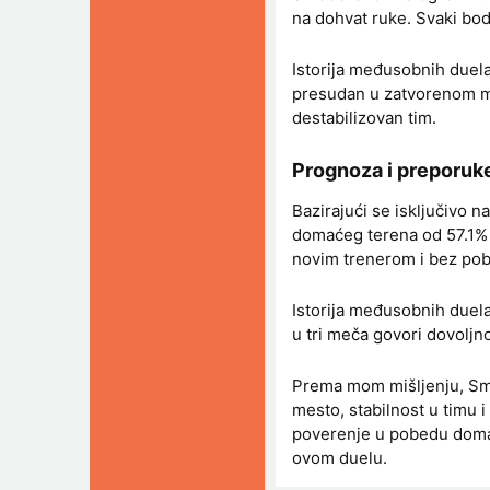
na dohvat ruke. Svaki bod
Istorija međusobnih duela 
presudan u zatvorenom meč
destabilizovan tim.
Prognoza i preporuke
Bazirajući se isključivo 
domaćeg terena od 57.1%
novim trenerom i bez pob
Istorija međusobnih duel
u tri meča govori dovoljn
Prema mom mišljenju, Smed
mesto, stabilnost u timu 
poverenje u pobedu doma
ovom duelu.