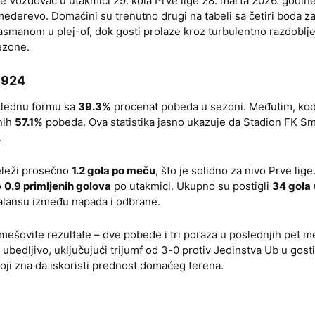
Voždovac u utakmici 29. kola Prve lige 28. marta 2026. godine
ederevo. Domaćini su trenutno drugi na tabeli sa četiri boda z
lasmanom u plej-of, dok gosti prolaze kroz turbulentno razdoblj
ezone.
1924
slednu formu sa
39.3%
procenat pobeda u sezoni. Međutim, kod
nih
57.1%
pobeda. Ova statistika jasno ukazuje da Stadion FK 
.
leži prosečno
1.2 gola po meču
, što je solidno za nivo Prve lig
o
0.9 primljenih golova
po utakmici. Ukupno su postigli
34 gola
balansu između napada i odbrane.
šovite rezultate – dve pobede i tri poraza u poslednjih pet me
bedljivo, uključujući trijumf od 3-0 protiv Jedinstva Ub u gost
koji zna da iskoristi prednost domaćeg terena.