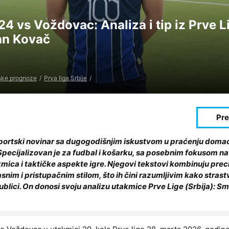
 vs Voždovac: Analiza i tip iz Prve L
fan Kovač
ske prognoze
Prva liga Srbije
sportski novinar sa dugogodišnjim iskustvom u praćenju domać
ecijalizovan je za fudbal i košarku, sa posebnim fokusom na
kmica i taktičke aspekte igre. Njegovi tekstovi kombinuju prec
asnim i pristupačnim stilom, što ih čini razumljivim kako stras
 publici. On donosi svoju analizu utakmice Prve Lige (Srbija): 