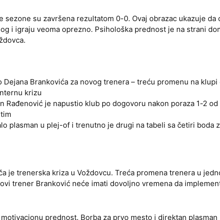
e sezone su završena rezultatom 0-0. Ovaj obrazac ukazuje da 
g i igraju veoma oprezno. Psihološka prednost je na strani do
oždovca.
 Dejana Brankovića za novog trenera – treću promenu na klupi
internu krizu
n Rađenović je napustio klub po dogovoru nakon poraza 1-2 od V
 tim
 plasman u plej-of i trenutno je drugi na tabeli sa četiri boda 
ča je trenerska kriza u Voždovcu. Treća promena trenera u jedn
Novi trener Branković neće imati dovoljno vremena da implement
tivacionu prednost. Borba za prvo mesto i direktan plasman 