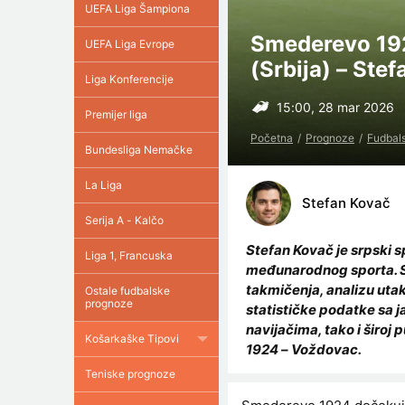
UEFA Liga Šampiona
Smederevo 1924
UEFA Liga Evrope
(Srbija) – Ste
Liga Konferencije
15:00, 28 mar 2026
Premijer liga
Početna
Prognoze
Fudbal
Bundesliga Nemačke
La Liga
Stefan Kovač
Serija A - Kalčo
Stefan Kovač je srpski 
Liga 1, Francuska
međunarodnog sporta. Sp
takmičenja, analizu uta
Ostale fudbalske
prognoze
statističke podatke sa j
navijačima, tako i široj
Košarkaške Tipovi
1924 – Voždovac.
Teniske prognoze