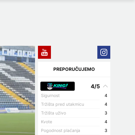
PREPORUČUJEMO
4/5
Sigurnost
4
Tržišta pred utakmicu
4
Tržišta uživo
3
Kvote
4
Pogodnost plaćanja
3