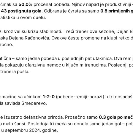
učinak sa
50.0%
procenat pobeda. Njihov napad je produktivniji
o
43 postignuta gola
. Odbrana je čvrsta sa samo
0.8 primljenih 
statistika u ovom duelu.
 kroz veliku krizu stabilnosti. Treći trener ove sezone, Dejan B
aska Dejana Rađenovića. Ovakve česte promene na klupi retko
oročno.
atična – samo jedna pobeda u poslednjih pet utakmica. Dva remi
ela pokazuju ofanzivnu nemoć u ključnim trenucima. Poslednji p
trenera posla.
 domaćine sa učinkom
1-2-0
(pobede-remiji-porazi) u tri dosadaš
da savlada Smederevo.
 je izuzetno defanzivna priroda. Prosečno samo
0.3 gola po me
 malo šansi. Poslednja tri meča su donela samo jedan gol – p
 u septembru 2024. godine.