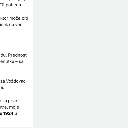
57% pobeda.
aktor može biti
isak na već
bedu. Prednost
enutku – sa
a za Voždovac
le.
a za prvo
etre, moje
o 1924
u