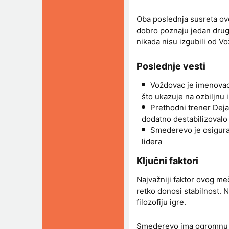
Oba poslednja susreta ov
dobro poznaju jedan drugo
nikada nisu izgubili od V
Poslednje vesti
Voždovac je imenovao
što ukazuje na ozbiljnu 
Prethodni trener Deja
dodatno destabilizovalo
Smederevo je osiguralo
lidera
Ključni faktori
Najvažniji faktor ovog me
retko donosi stabilnost. 
filozofiju igre.
Smederevo ima ogromnu mo