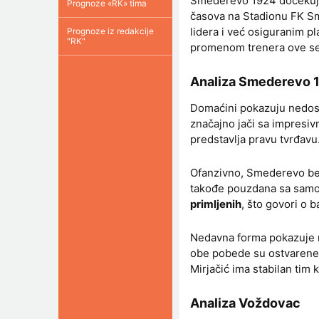
Smederevo 1924 dočekuje 
Prognoze «RK» tima
časova na Stadionu FK Sm
lidera i već osiguranim p
Prognoze iz redakcije
"RK"
promenom trenera ove s
Analiza Smederevo 
Domaćini pokazuju nedo
značajno jači sa impresiv
predstavlja pravu tvrđavu
Ofanzivno, Smederevo be
takođe pouzdana sa sam
primljenih
, što govori o 
Nedavna forma pokazuje me
obe pobede su ostvarene u
Mirjačić ima stabilan tim 
Analiza Voždovac