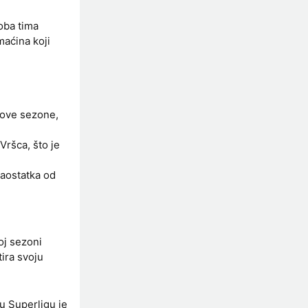
oba tima
maćina koji
 ove sezone,
ršca, što je
zaostatka od
oj sezoni
ira svoju
u Superligu je