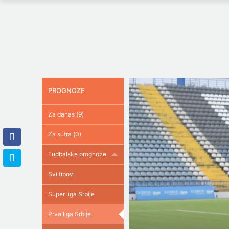
PROGNOZE
Za danas (9)
Za sutra (0)
Fudbalske prognoze
Svi tipovi
Super liga Srbije
Prva liga Srbije