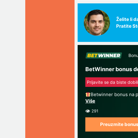
Želite li
Pratite S
Bonu
BetWinner bonus do
Prijavite se da biste dobi
Betwinner bonus na p
291
Preuzmite bonu