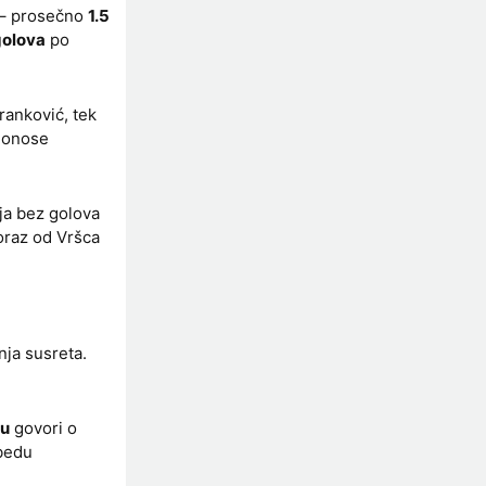
 – prosečno
1.5
golova
po
ranković, tek
 donose
ja bez golova
oraz od Vršca
nja susreta.
ču
govori o
obedu