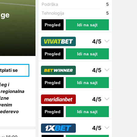
Podrška
5
ige
Tehnologija
5
Pregled
Idi na sajt
4/5
Pregled
Idi na sajt
4/5
Pregled
Idi na sajt
eg i
 regionalna
izne
4/5
tvenim
Smederevo
Pregled
Idi na sajt
4/5