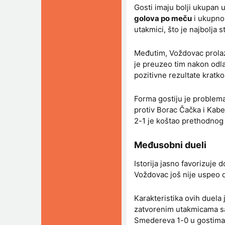
Gosti imaju bolji ukupan 
golova po meču
i ukupn
utakmici, što je najbolja 
Međutim, Voždovac prolazi
je preuzeo tim nakon odl
pozitivne rezultate kratk
Forma gostiju je problem
protiv Borac Čačka i Kab
2-1 je koštao prethodnog 
Međusobni dueli
Istorija jasno favorizuje
Voždovac još nije uspeo 
Karakteristika ovih duela
zatvorenim utakmicama sa
Smedereva 1-0 u gostima