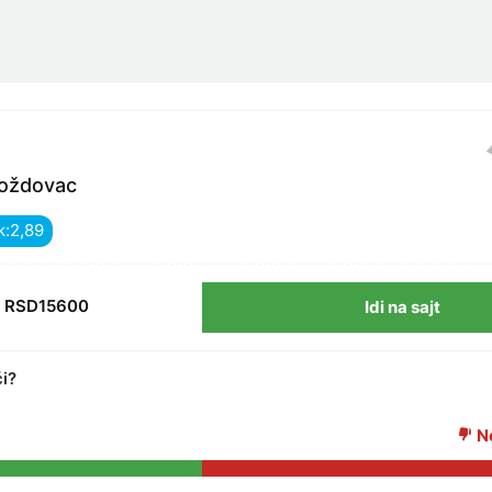
oždovac
k:
RSD15600
Idi na sajt
ći?
Ne