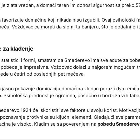
 je zlata vredan, a domaći teren im donosi sigurnost sa preko 
favorizuje domaćine koji nikada nisu izgubili. Ovaj psihološki f
u. Voždovac će morati da slomi tu barijeru, što je dodatni prit
 za klađenje
na statistici i formi, smatram da Smederevo ima sve adute za po
 pobeda je impresivna. Voždovac dolazi u najgorem mogućem tr
ede u četiri od poslednjih pet mečeva.
a jasno pokazuje dominaciju domaćina. Jedan poraz i dva remij
o. Psihološka prednost je ogromna, posebno u borbi za vrh tabe
erevo 1924 će iskoristiti sve faktore u svoju korist. Motivacij
i poznavanje protivnika su ključni elementi. Gledajući sve param
ćina je visoko. Kladim se sa poverenjem na
pobedu Smederev