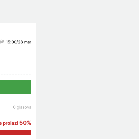
15:00/28 mar
0 glasova
50%
 prolazi