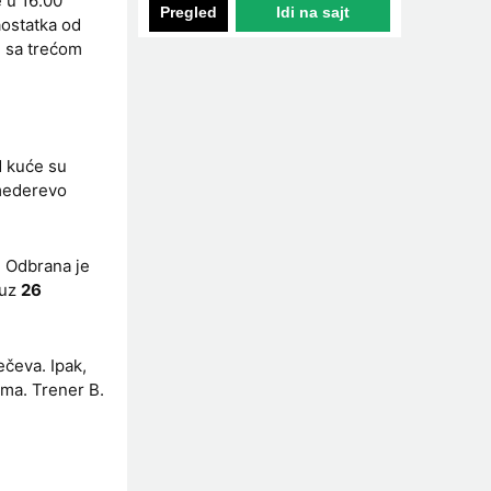
 u 16:00
Pregled
Idi na sajt
aostatka od
e sa trećom
 kuće su
Smederevo
e. Odbrana je
uz
26
čeva. Ipak,
ima. Trener B.