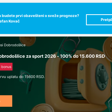
 da budete prvi obavešteni o sveže prognoze?
tefan Kovač
si Dobrodošlice
brodošlice za sport 2026 - 100% do 15.600 RSD
li bonus
rvu uplatu do 15600 RSD.
s