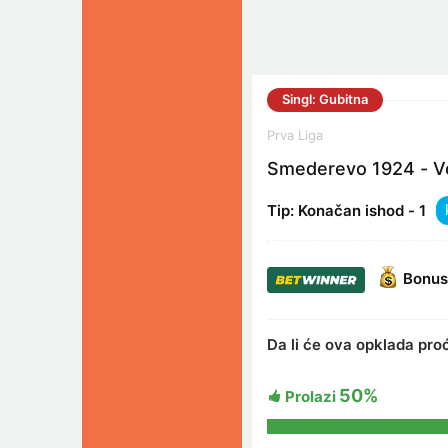
Singl: Gubitna
Prva Liga
Smederevo 1924 - V
Tip: Konačan ishod - 1
Bonus
Da li će ova opklada pro
50%
Prolazi