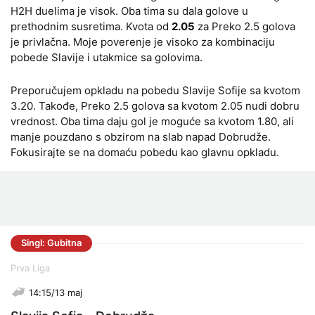
H2H duelima je visok. Oba tima su dala golove u
prethodnim susretima. Kvota od
2.05
za Preko 2.5 golova
je privlačna. Moje poverenje je visoko za kombinaciju
pobede Slavije i utakmice sa golovima.
Preporučujem opkladu na pobedu Slavije Sofije sa kvotom
3.20. Takođe, Preko 2.5 golova sa kvotom 2.05 nudi dobru
vrednost. Oba tima daju gol je moguće sa kvotom 1.80, ali
manje pouzdano s obzirom na slab napad Dobrudže.
Fokusirajte se na domaću pobedu kao glavnu opkladu.
Singl: Gubitna
Prva Liga
14:15/13 maj