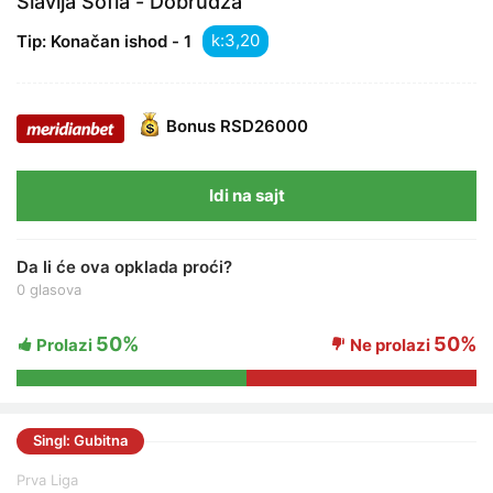
Slavija Sofia - Dobrudža
k:
Tip: Konačan ishod - 1
Bonus
RSD26000
Idi na sajt
Da li će ova opklada proći?
0 glasova
50%
50%
Prolazi
Ne prolazi
Singl: Gubitna
Prva Liga