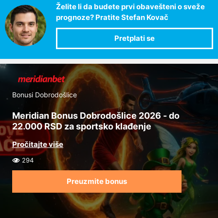
Želite li da budete prvi obavešteni o sveže
prognoze? Pratite Stefan Kovač
Bonusi Dobrodošlice
Meridian Bonus Dobrodošlice 2026 - do
22.000 RSD za sportsko klađenje
294
Preuzmite bonus