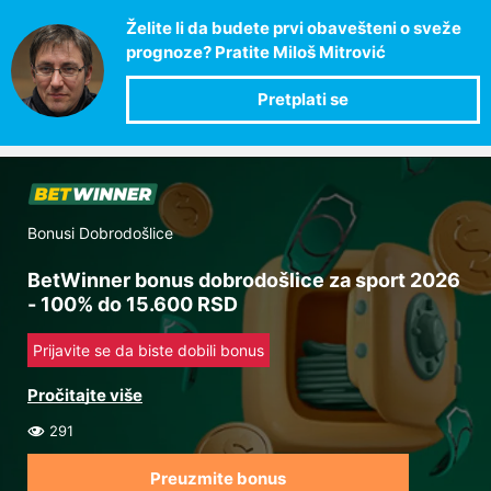
Želite li da budete prvi obavešteni o sveže
prognoze? Pratite Miloš Mitrović
Bonusi Dobrodošlice
BetWinner bonus dobrodošlice za sport 2026
- 100% do 15.600 RSD
Prijavite se da biste dobili bonus
291
Preuzmite bonus