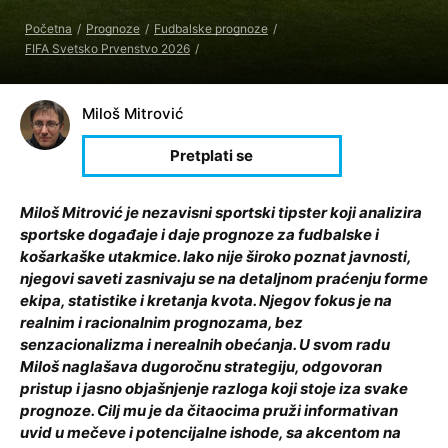
Početna
Prognoze
Fudbalske prognoze
FIFA Svetsko Prvenstvo 2026
Miloš Mitrović
Miloš Mitrović je nezavisni sportski tipster koji analizira
sportske događaje i daje prognoze za fudbalske i
košarkaške utakmice. Iako nije široko poznat javnosti,
njegovi saveti zasnivaju se na detaljnom praćenju forme
ekipa, statistike i kretanja kvota. Njegov fokus je na
realnim i racionalnim prognozama, bez
senzacionalizma i nerealnih obećanja. U svom radu
Miloš naglašava dugoročnu strategiju, odgovoran
pristup i jasno objašnjenje razloga koji stoje iza svake
prognoze. Cilj mu je da čitaocima pruži informativan
uvid u mečeve i potencijalne ishode, sa akcentom na