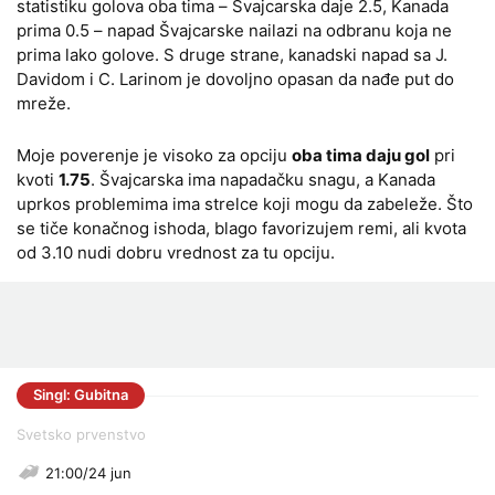
statistiku golova oba tima – Švajcarska daje 2.5, Kanada
prima 0.5 – napad Švajcarske nailazi na odbranu koja ne
prima lako golove. S druge strane, kanadski napad sa J.
Davidom i C. Larinom je dovoljno opasan da nađe put do
mreže.
Moje poverenje je visoko za opciju
oba tima daju gol
pri
kvoti
1.75
. Švajcarska ima napadačku snagu, a Kanada
uprkos problemima ima strelce koji mogu da zabeleže. Što
se tiče konačnog ishoda, blago favorizujem remi, ali kvota
od 3.10 nudi dobru vrednost za tu opciju.
Singl: Gubitna
Svetsko prvenstvo
21:00/24 jun