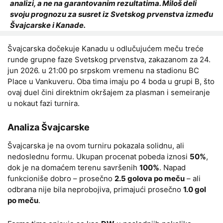
analizi, a ne na garantovanim rezultatima. Miloš deli
svoju prognozu za susret iz Svetskog prvenstva između
Švajcarske i Kanade.
Švajcarska dočekuje Kanadu u odlučujućem meču treće
runde grupne faze Svetskog prvenstva, zakazanom za 24.
jun 2026. u 21:00 po srpskom vremenu na stadionu BC
Place u Vankuveru. Oba tima imaju po 4 boda u grupi B, što
ovaj duel čini direktnim okršajem za plasman i semeiranje
u nokaut fazi turnira.
Analiza Švajcarske
Švajcarska je na ovom turniru pokazala solidnu, ali
nedoslednu formu. Ukupan procenat pobeda iznosi
50%
,
dok je na domaćem terenu savršenih
100%
. Napad
funkcioniše dobro – prosečno
2.5 golova po meču
– ali
odbrana nije bila neprobojiva, primajući prosečno
1.0 gol
po meču
.