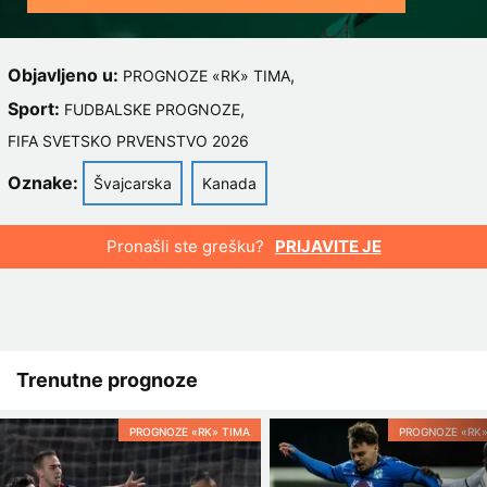
Objavljeno u:
,
PROGNOZE «RK» TIMA
Sport:
,
FUDBALSKE PROGNOZE
FIFA SVETSKO PRVENSTVO 2026
Oznake:
Švajcarska
Kanada
Pronašli ste grešku?
PRIJAVITE JE
Trenutne prognoze
PROGNOZE «RK» TIMA
PROGNOZE «RK»