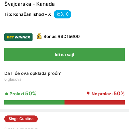
Švajcarska - Kanada
k:
Tip: Konačan ishod - X
Bonus
RSD15600
Idi na sajt
Da li će ova opklada proći?
0 glasova
50%
50%
Prolazi
Ne prolazi
Singl: Gubitna