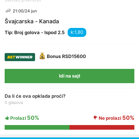
Svetsko prvenstvo
21:00/24 jun
Švajcarska - Kanada
k:
Tip: Broj golova - Ispod 2.5
Bonus
RSD15600
Idi na sajt
Da li će ova opklada proći?
0 glasova
50%
50%
Prolazi
Ne prolazi