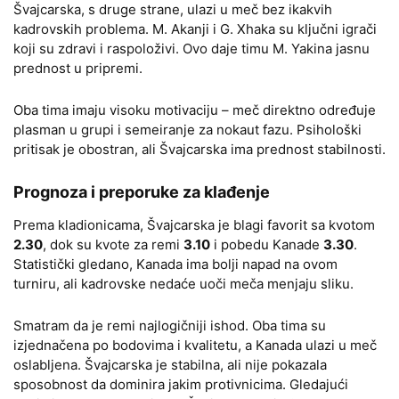
Švajcarska, s druge strane, ulazi u meč bez ikakvih
kadrovskih problema. M. Akanji i G. Xhaka su ključni igrači
koji su zdravi i raspoloživi. Ovo daje timu M. Yakina jasnu
prednost u pripremi.
Oba tima imaju visoku motivaciju – meč direktno određuje
plasman u grupi i semeiranje za nokaut fazu. Psihološki
pritisak je obostran, ali Švajcarska ima prednost stabilnosti.
Prognoza i preporuke za klađenje
Prema kladionicama, Švajcarska je blagi favorit sa kvotom
2.30
, dok su kvote za remi
3.10
i pobedu Kanade
3.30
.
Statistički gledano, Kanada ima bolji napad na ovom
turniru, ali kadrovske nedaće uoči meča menjaju sliku.
Smatram da je remi najlogičniji ishod. Oba tima su
izjednačena po bodovima i kvalitetu, a Kanada ulazi u meč
oslabljena. Švajcarska je stabilna, ali nije pokazala
sposobnost da dominira jakim protivnicima. Gledajući