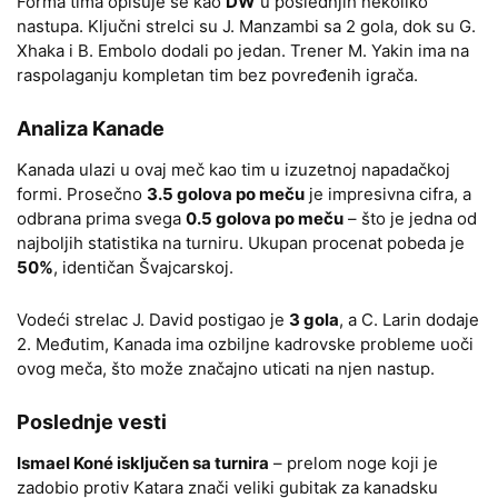
Forma tima opisuje se kao
DW
u poslednjih nekoliko
nastupa. Ključni strelci su J. Manzambi sa 2 gola, dok su G.
Xhaka i B. Embolo dodali po jedan. Trener M. Yakin ima na
raspolaganju kompletan tim bez povređenih igrača.
Analiza Kanade
Kanada ulazi u ovaj meč kao tim u izuzetnoj napadačkoj
formi. Prosečno
3.5 golova po meču
je impresivna cifra, a
odbrana prima svega
0.5 golova po meču
– što je jedna od
najboljih statistika na turniru. Ukupan procenat pobeda je
50%
, identičan Švajcarskoj.
Vodeći strelac J. David postigao je
3 gola
, a C. Larin dodaje
2. Međutim, Kanada ima ozbiljne kadrovske probleme uoči
ovog meča, što može značajno uticati na njen nastup.
Poslednje vesti
Ismaеl Koné isključen sa turnira
– prelom noge koji je
zadobio protiv Katara znači veliki gubitak za kanadsku