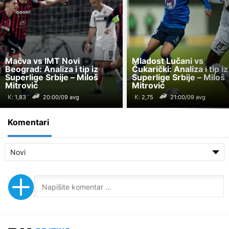
Mačva vs IMT Novi
Mladost Lučani vs
Beograd: Analiza i tip iz
Čukarički: Analiza i tip iz
Superlige Srbije – Miloš
Superlige Srbije – Miloš
Mitrović
Mitrović
K:
K:
20:00/09 avg
21:00/09 avg
Komentari
Novi