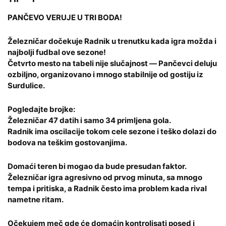
PANČEVO VERUJE U TRI BODA!
Železničar dočekuje Radnik u trenutku kada igra možda i
najbolji fudbal ove sezone!
Četvrto mesto na tabeli nije slučajnost — Pančevci deluju
ozbiljno, organizovano i mnogo stabilnije od gostiju iz
Surdulice.
Pogledajte brojke:
Železničar 47 datih i samo 34 primljena gola.
Radnik ima oscilacije tokom cele sezone i teško dolazi do
bodova na teškim gostovanjima.
Domaći teren bi mogao da bude presudan faktor.
Železničar igra agresivno od prvog minuta, sa mnogo
tempa i pritiska, a Radnik često ima problem kada rival
nametne ritam.
Očekujem meč gde će domaćin kontrolisati posed i