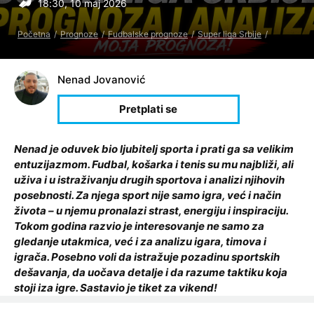
18:30, 10 maj 2026
Početna
Prognoze
Fudbalske prognoze
Super liga Srbije
Nenad Jovanović
Nenad je oduvek bio ljubitelj sporta i prati ga sa velikim
entuzijazmom. Fudbal, košarka i tenis su mu najbliži, ali
uživa i u istraživanju drugih sportova i analizi njihovih
posebnosti. Za njega sport nije samo igra, već i način
života – u njemu pronalazi strast, energiju i inspiraciju.
Tokom godina razvio je interesovanje ne samo za
gledanje utakmica, već i za analizu igara, timova i
igrača. Posebno voli da istražuje pozadinu sportskih
dešavanja, da uočava detalje i da razume taktiku koja
stoji iza igre. Sastavio je tiket za vikend!