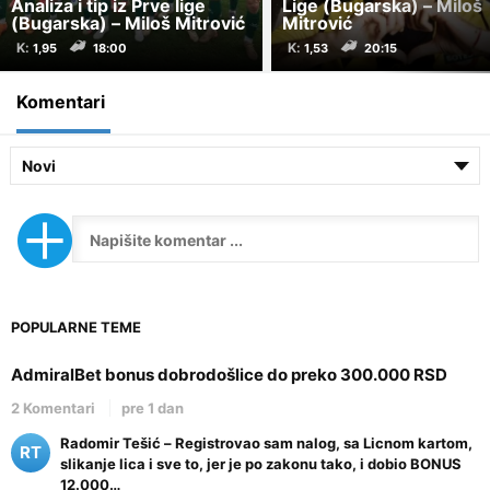
Analiza i tip iz Prve lige
Lige (Bugarska) – Miloš
(Bugarska) – Miloš Mitrović
Mitrović
K:
K:
18:00
20:15
Komentari
Novi
POPULARNE TEME
AdmiralBet bonus dobrodošlice do preko 300.000 RSD
2 Komentari
pre 1 dan
Radomir Tešić
– Registrovao sam nalog, sa Licnom kartom,
RT
slikanje lica i sve to, jer je po zakonu tako, i dobio BONUS
12.000…