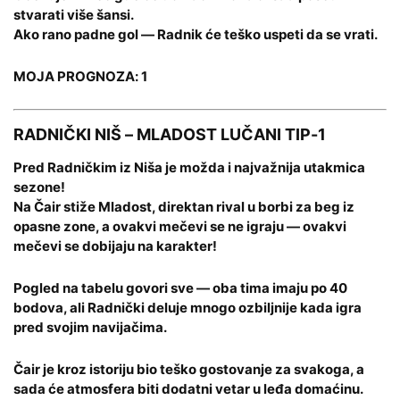
stvarati više šansi.
Ako rano padne gol — Radnik će teško uspeti da se vrati.
MOJA PROGNOZA: 1
RADNIČKI NIŠ – MLADOST LUČANI TIP-1
Pred Radničkim iz Niša je možda i najvažnija utakmica
sezone!
Na Čair stiže Mladost, direktan rival u borbi za beg iz
opasne zone, a ovakvi mečevi se ne igraju — ovakvi
mečevi se dobijaju na karakter!
Pogled na tabelu govori sve — oba tima imaju po 40
bodova, ali Radnički deluje mnogo ozbiljnije kada igra
pred svojim navijačima.
Čair je kroz istoriju bio teško gostovanje za svakoga, a
sada će atmosfera biti dodatni vetar u leđa domaćinu.