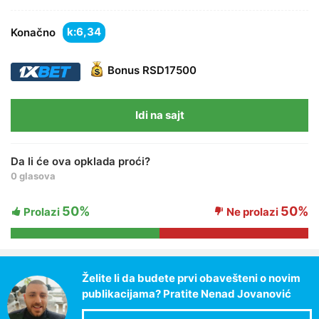
k:
Konačno
Bonus
RSD17500
Idi na sajt
Da li će ova opklada proći?
0 glasova
50%
50%
Prolazi
Ne prolazi
Želite li da budete prvi obavešteni o novim
publikacijama? Pratite Nenad Jovanović