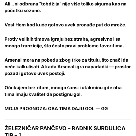
Ali… ni odbrana “tobdžija” nije više toliko sigurna kao na
početku sezone.
Vest Hem kod kuće gotovo uvek pronađe put do mreže.
Protiv velikih timova igraju bez straha, agresivno i sa
mnogo tranzicije, što često pravi probleme favoritima.
Arsenal mora na pobedu zbog trke za titulu, što znači da
neće kalkulisati. A kada Arsenal igra napadački — prostor
pozadi gotovo uvek postoji.
Očekujem brz ritam, mnogo šansi i utakmicu gde oba
tima imaju kvalitet da postignu gol.
MOJA PROGNOZA: OBA TIMA DAJU GOL — GG
ŽELEZNIČAR PANČEVO – RADNIK SURDULICA
TIP – 1