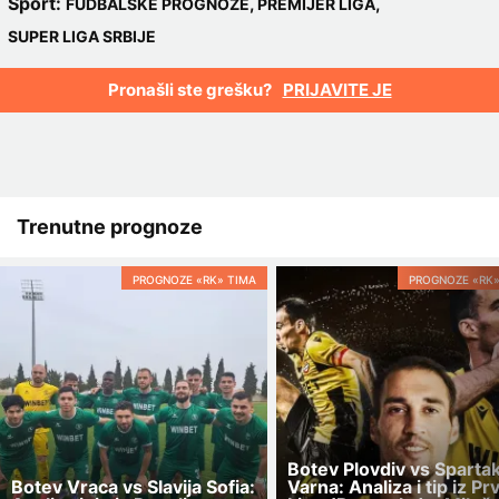
Sport:
,
,
FUDBALSKE PROGNOZE
PREMIJER LIGA
SUPER LIGA SRBIJE
Pronašli ste grešku?
PRIJAVITE JE
Trenutne prognoze
PROGNOZE «RK» TIMA
PROGNOZE «RK»
Botev Plovdiv vs Sparta
Botev Vraca vs Slavija Sofia:
Varna: Analiza i tip iz Pr