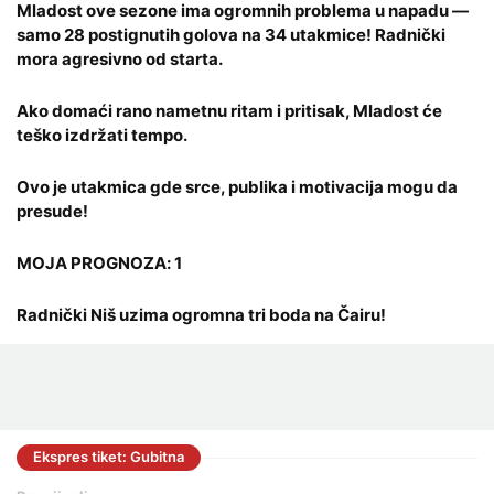
Mladost ove sezone ima ogromnih problema u napadu —
samo 28 postignutih golova na 34 utakmice! Radnički
mora agresivno od starta.
Ako domaći rano nametnu ritam i pritisak, Mladost će
teško izdržati tempo.
Ovo je utakmica gde srce, publika i motivacija mogu da
presude!
MOJA PROGNOZA: 1
Radnički Niš uzima ogromna tri boda na Čairu!
Ekspres tiket: Gubitna