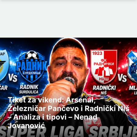
Tiket za vikend: Arsenal,
Železničar Pančevo i Radnički Niš
– Analiza i tipovi – Nenad
Jovanović