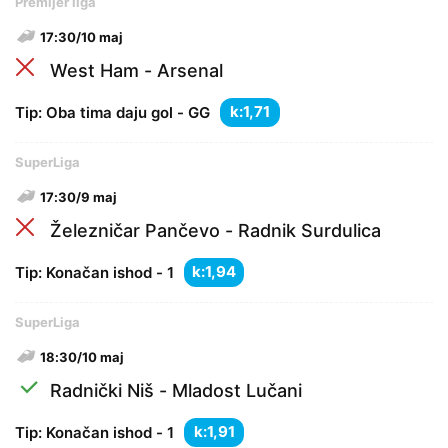
Premijer liga
17:30/10 maj
West Ham - Arsenal
k:
Tip: Oba tima daju gol - GG
SuperLiga
17:30/9 maj
Železničar Pančevo - Radnik Surdulica
k:
Tip: Konačan ishod - 1
SuperLiga
18:30/10 maj
Radnički Niš - Mladost Lučani
k:
Tip: Konačan ishod - 1