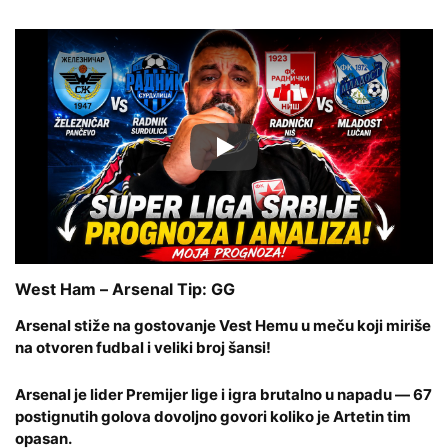
Запустить видео
West Ham – Arsenal Tip: GG
Arsenal stiže na gostovanje Vest Hemu u meču koji miriše
na otvoren fudbal i veliki broj šansi!
Arsenal je lider Premijer lige i igra brutalno u napadu — 67
postignutih golova dovoljno govori koliko je Artetin tim
opasan.