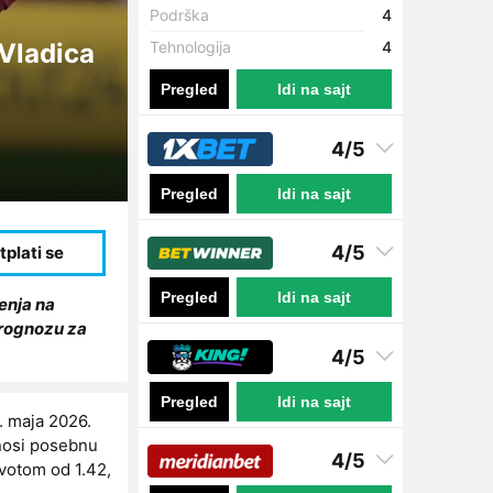
Podrška
4
 Vladica
Tehnologija
4
Pregled
Idi na sajt
4/5
Pregled
Idi na sajt
4/5
Pregled
Idi na sajt
enja na
prognozu za
4/5
Pregled
Idi na sajt
4. maja 2026.
 nosi posebnu
4/5
kvotom od 1.42,