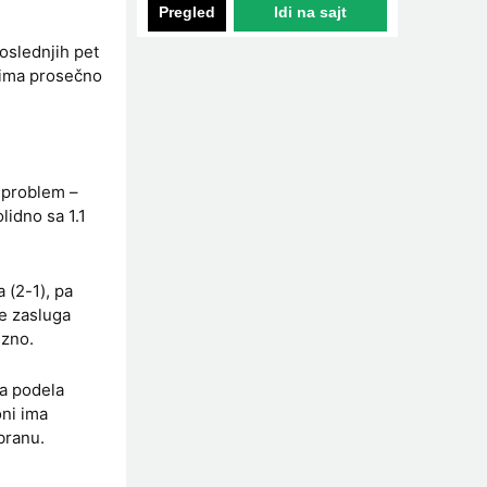
Pregled
Idi na sajt
oslednjih pet
rima prosečno
i problem –
lidno sa 1.1
 (2-1), pa
še zasluga
ezno.
na podela
oni ima
branu.