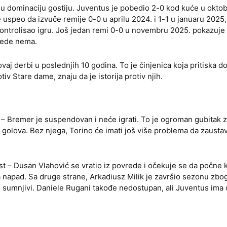
ju dominaciju gostiju. Juventus je pobedio 2-0 kod kuće u oktob
speo da izvuče remije 0-0 u aprilu 2024. i 1-1 u januaru 2025, a
ontrolisao igru. Još jedan remi 0-0 u novembru 2025. pokazuje
obede nema.
vaj derbi u poslednjih 10 godina. To je činjenica koja pritiska 
iv Stare dame, znaju da je istorija protiv njih.
 – Bremer je suspendovan i neće igrati. To je ogroman gubitak 
 golova. Bez njega, Torino će imati još više problema da zausta
t – Dusan Vlahović se vratio iz povrede i očekuje se da počne 
a napad. Sa druge strane, Arkadiusz Milik je završio sezonu zbo
 sumnjivi. Daniele Rugani takođe nedostupan, ali Juventus ima