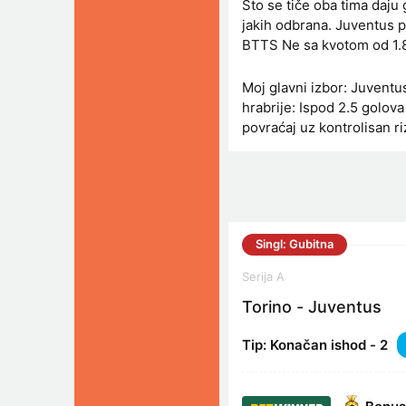
Što se tiče oba tima daju 
jakih odbrana. Juventus 
BTTS Ne sa kvotom od 1.80
Moj glavni izbor: Juventu
hrabrije: Ispod 2.5 golov
povraćaj uz kontrolisan ri
Singl: Gubitna
Serija A
Torino - Juventus
Tip: Konačan ishod - 2