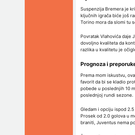
Suspenzija Bremera je kri
ključnih igrača biće još 
Torino mora da slomi tu ser
Povratak Vlahovića daje 
dovoljno kvaliteta da kon
razlika u kvalitetu je očig
Prognoza i preporuke
Prema mom iskustvu, ovakv
favorit da bi se kladio pro
pobede u poslednjih 10 me
poslednjoj rundi sezone.
Gledam i opciju ispod 2.5
Prosek od 2.0 golova u m
braniti, Juventus nema po