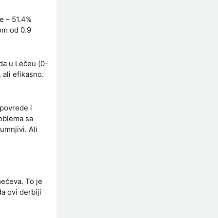
je – 51.4%
om od 0.9
eda u Lečeu (0-
 ali efikasno.
z povrede i
roblema sa
umnjivi. Ali
mečeva. To je
 ovi derbiji