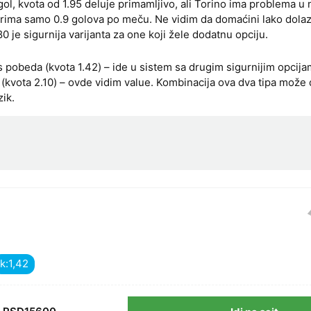
gol, kvota od 1.95 deluje primamljivo, ali Torino ima problema u
prima samo 0.9 golova po meču. Ne vidim da domaćini lako dolaz
 je sigurnija varijanta za one koji žele dodatnu opciju.
s pobeda (kvota 1.42) – ide u sistem sa drugim sigurnijim opcija
a (kvota 2.10) – ovde vidim value. Kombinacija ova dva tipa može 
zik.
k: