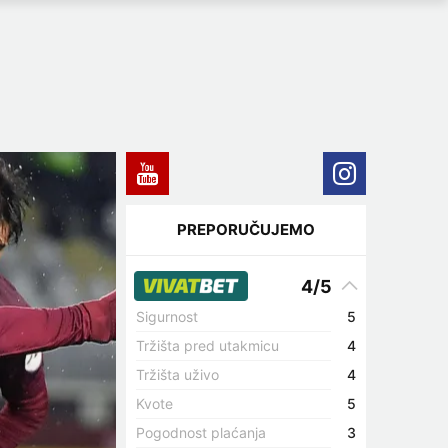
PREPORUČUJEMO
4/5
Sigurnost
5
Tržišta pred utakmicu
4
Tržišta uživo
4
Kvote
5
Pogodnost plaćanja
3