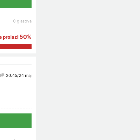
0 glasova
50%
 prolazi
20:45/24 maj